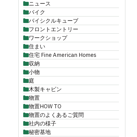
ニュース
バイク
バイシクルキューブ
フロントエントリー
ワークショップ
住まい
住宅 Fine American Homes
収納
小物
庭
木製キャビン
物置
物置HOW TO
物置のよくあるご質問
社内の様子
秘密基地