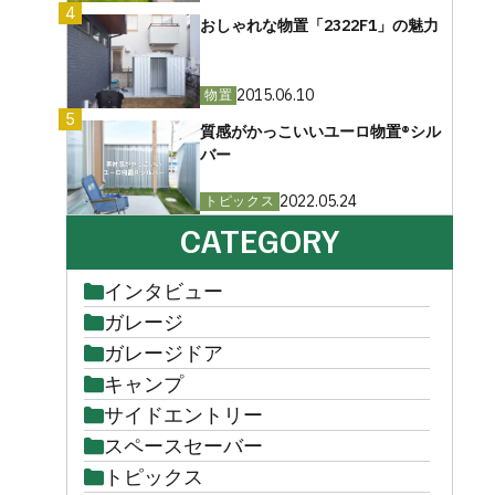
4
おしゃれな物置「2322F1」の魅力
2015.06.10
物置
5
質感がかっこいいユーロ物置®︎シル
バー
2022.05.24
トピックス
CATEGORY
インタビュー
ガレージ
ガレージドア
キャンプ
サイドエントリー
スペースセーバー
トピックス