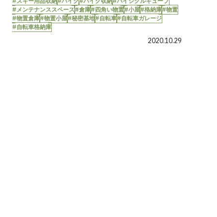
#スキー用品収納
#バイク
#バイク収納
#バイシクルキューブ
#メンテナンススペース
#倉庫
#四角い物置
#小屋
#格納庫
#物置
#物置倉庫
#物置小屋
#秘密基地
#自転車
#自転車ガレージ
#自転車格納庫
2020.10.29