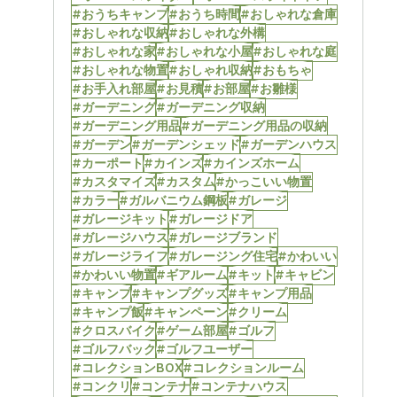
#おうちキャンプ
#おうち時間
#おしゃれな倉庫
#おしゃれな収納
#おしゃれな外構
#おしゃれな家
#おしゃれな小屋
#おしゃれな庭
#おしゃれな物置
#おしゃれ収納
#おもちゃ
#お手入れ部屋
#お見積
#お部屋
#お雛様
#ガーデニング
#ガーデニング収納
#ガーデニング用品
#ガーデニング用品の収納
#ガーデン
#ガーデンシェッド
#ガーデンハウス
#カーポート
#カインズ
#カインズホーム
#カスタマイズ
#カスタム
#かっこいい物置
#カラー
#ガルバニウム鋼板
#ガレージ
#ガレージキット
#ガレージドア
#ガレージハウス
#ガレージブランド
#ガレージライフ
#ガレージング住宅
#かわいい
#かわいい物置
#ギアルーム
#キット
#キャビン
#キャンプ
#キャンプグッズ
#キャンプ用品
#キャンプ飯
#キャンペーン
#クリーム
#クロスバイク
#ゲーム部屋
#ゴルフ
#ゴルフバック
#ゴルフユーザー
#コレクションBOX
#コレクションルーム
#コンクリ
#コンテナ
#コンテナハウス