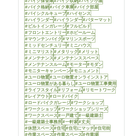
#バイク保管庫
#バイク収納
#バイク小屋
#バイク格納
#バイク車庫
#バイク部屋
#バイシクルキューブ
#ハイセンス
#ハイランダー
#ハイランダー
#パターマット
#ビルトインガレージ
#フルビルド
#フロントエントリー
#ホビールーム
#マウンテンバイク
#マリンスポーツ
#ミッドセンチュリー
#ミニハウス
#ミニマリスト
#メタリック
#メリット
#メンテナンス
#メンテナンススペース
#メンテナンスルーム
#モーター
#モダン
#モニターキャンペーン
#モニュメント
#ユーロ物置
#ユーロ物置オンラインストア
#ユーロ物置がある暮らし
#ユーロ物置工事費用
#ライフスタイル
#リフォーム
#リモートワーク
#レイアウト
#ロードバイク
#ロードバイクガレージ
#ワークショップ
#ワークショップ
#ワークショップシリーズ
#ワークスペース
#一戸建て
#一級建築士
#一級建築士事務所
#一軒家
#丈夫
#休憩スペース
#住宅
#住宅にマッチ
#住宅街
#作業スペース
#作業スペース
#作業場