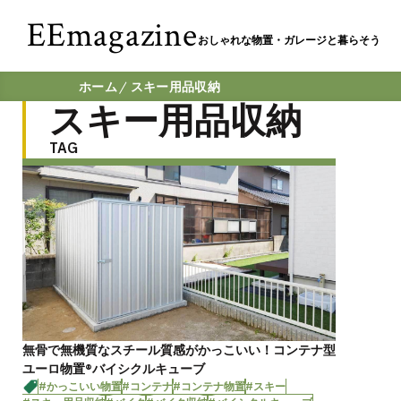
EEmagazine
おしゃれな物置・ガレージと暮らそう
ホーム
スキー用品収納
スキー用品収納
TAG
無骨で無機質なスチール質感がかっこいい！コンテナ型
ユーロ物置®︎バイシクルキューブ
#かっこいい物置
#コンテナ
#コンテナ物置
#スキー