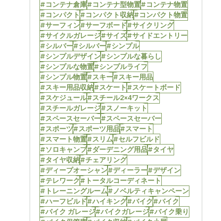
#コンテナ倉庫
#コンテナ型物置
#コンテナ物置
#コンパクト
#コンパクト収納
#コンパクト物置
#サーフィン
#サーフボード
#サイクリング
#サイクルガレージ
#サイズ
#サイドエントリー
#シルバー
#シルバー
#シンプル
#シンプルデザイン
#シンプルな暮らし
#シンプルな物置
#シンプルライフ
#シンプル物置
#スキー
#スキー用品
#スキー用品収納
#スケート
#スケートボード
#スケジュール
#スチール2×4ワークス
#スチールガレージ
#スノーキット
#スペースセーバー
#スペースセーバー
#スポーツ
#スポーツ用品
#スマート
#スマート物置
#スリム
#セルフビルド
#ソロキャンプ
#ダーデニング用品
#タイヤ
#タイヤ収納
#チェアリング
#ディープオーシャン
#ディーラー
#デザイン
#テレワーク
#トータルコーディネート
#トレーニングルーム
#ノベルティキャンペーン
#ハーフビルド
#ハイキング
#バイク
#バイク
#バイク ガレージ
#バイクガレージ
#バイク乗り