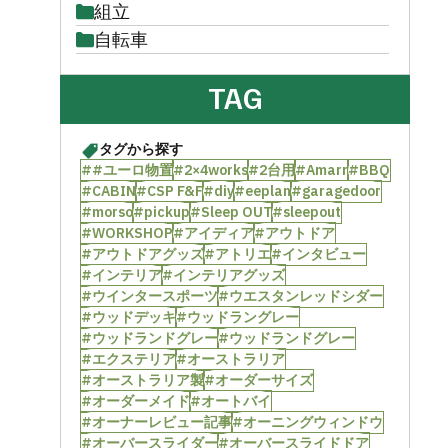
組立
自転車
TAG
タグから探す
##ユーロ物置
#2×4works
#2台用
#Amarr
#BBQ
#CABIN
#CSP F&F
#diy
#eeplan
#garagedoor
#morso
#pickup
#Sleep OUT
#sleepout
#WORKSHOP
#アイディア
#アウトドア
#アウトドアグッズ
#アトリエ
#インタビュー
#インテリア
#インテリアグッズ
#ウインタースポーツ
#ウエスタンレッドシダー
#ウッドデッキ
#ウッドラングレー
#ウッドランドグレー
#ウッドランドグレー
#エクステリア
#オーストラリア
#オーストラリア製
#オーダーサイズ
#オーダーメイド
#オートバイ
#オーナーレビュー記事
#オーニングウィンドウ
#オーバースライダー
#オーバースライドドア