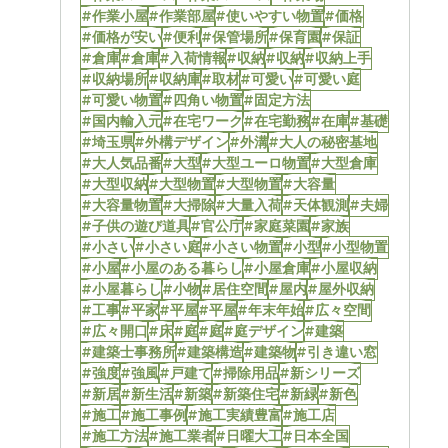
#作業小屋
#作業部屋
#使いやすい物置
#価格
#価格が安い
#便利
#保管場所
#保育園
#保証
#倉庫
#倉庫
#入荷情報
#収納
#収納
#収納上手
#収納場所
#収納庫
#取材
#可愛い
#可愛い庭
#可愛い物置
#四角い物置
#固定方法
#国内輸入元
#在宅ワーク
#在宅勤務
#在庫
#基礎
#埼玉県
#外構デザイン
#外溝
#大人の秘密基地
#大人気品番
#大型
#大型ユーロ物置
#大型倉庫
#大型収納
#大型物置
#大型物置
#大容量
#大容量物置
#大掃除
#大量入荷
#天体観測
#夫婦
#子供の遊び道具
#官公庁
#家庭菜園
#家族
#小さい
#小さい庭
#小さい物置
#小型
#小型物置
#小屋
#小屋のある暮らし
#小屋倉庫
#小屋収納
#小屋暮らし
#小物
#居住空間
#屋内
#屋外収納
#工事
#平家
#平屋
#平屋
#年末年始
#広々空間
#広々開口
#床
#庭
#庭
#庭デザイン
#建築
#建築士事務所
#建築構造
#建築物
#引き違い窓
#強度
#強風
#戸建て
#掃除用品
#新シリーズ
#新居
#新生活
#新築
#新築住宅
#新緑
#新色
#施工
#施工事例
#施工実績豊富
#施工店
#施工方法
#施工業者
#日曜大工
#日本全国