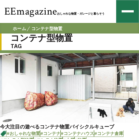
EEmagazine
おしゃれな物置・ガレージと暮らそう
ホーム
コンテナ型物置
コンテナ型物置
TAG
今大注目の遊べるコンテナ物置バイシクルキューブ
#おしゃれな物置
#コンテナ
#コンテナハウス
#コンテナ倉庫