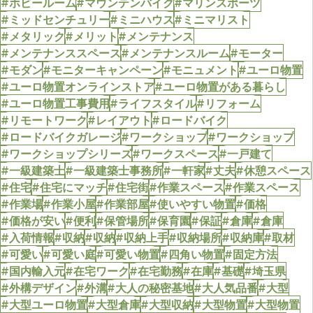
#ホビールーム
#マウンテンバイク
#マリンスポーツ
#ミッドセンチュリー
#ミニハウス
#ミニマリスト
#メタリック
#メリット
#メンテナンス
#メンテナンススペース
#メンテナンスルーム
#モーター
#モダン
#モニターキャンペーン
#モニュメント
#ユーロ物置
#ユーロ物置オンラインストア
#ユーロ物置がある暮らし
#ユーロ物置工事費用
#ライフスタイル
#リフォーム
#リモートワーク
#レイアウト
#ロードバイク
#ロードバイクガレージ
#ワークショップ
#ワークショップ
#ワークショップシリーズ
#ワークスペース
#一戸建て
#一級建築士
#一級建築士事務所
#一軒家
#丈夫
#休憩スペース
#住宅
#住宅にマッチ
#住宅街
#作業スペース
#作業スペース
#作業場
#作業小屋
#作業部屋
#使いやすい物置
#価格
#価格が安い
#便利
#保管場所
#保育園
#保証
#倉庫
#倉庫
#入荷情報
#収納
#収納
#収納上手
#収納場所
#収納庫
#取材
#可愛い
#可愛い庭
#可愛い物置
#四角い物置
#固定方法
#国内輸入元
#在宅ワーク
#在宅勤務
#在庫
#基礎
#埼玉県
#外構デザイン
#外溝
#大人の秘密基地
#大人気品番
#大型
#大型ユーロ物置
#大型倉庫
#大型収納
#大型物置
#大型物置