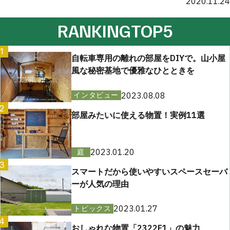
2020.11.24
RANKING
TOP5
1
自転車専用の離れの部屋をDIYで。山小屋
風な秘密基地で優雅なひとときを
2023.08.08
インタビュー
2
部屋みたいに使える物置！実例11選
2023.01.20
庭
3
スマートだから使いやすいスペースセーバ
ーが人気の理由
2023.01.27
トピックス
4
おしゃれな物置「2322F1」の魅力