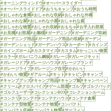
#オーニングウィンドウ
#オーバースライダー
#オーバースライドドア
#おうちキャンプ
#おうち時間
#おしゃれな倉庫
#おしゃれな収納
#おしゃれな外構
#おしゃれな家
#おしゃれな小屋
#おしゃれな庭
#おしゃれな物置
#おしゃれ収納
#おもちゃ
#お手入れ部屋
#お見積
#お部屋
#お雛様
#ガーデニング
#ガーデニング収納
#ガーデニング用品
#ガーデニング用品の収納
#ガーデン
#ガーデンシェッド
#ガーデンハウス
#カーポート
#カインズ
#カインズホーム
#カスタマイズ
#カスタム
#かっこいい物置
#カラー
#ガルバニウム鋼板
#ガレージ
#ガレージキット
#ガレージドア
#ガレージハウス
#ガレージブランド
#ガレージライフ
#ガレージング住宅
#かわいい
#かわいい物置
#ギアルーム
#キット
#キャビン
#キャンプ
#キャンプグッズ
#キャンプ用品
#キャンプ飯
#キャンペーン
#クリーム
#クロスバイク
#ゲーム部屋
#ゴルフ
#ゴルフバック
#ゴルフユーザー
#コレクションBOX
#コレクションルーム
#コンクリ
#コンテナ
#コンテナハウス
#コンテナ倉庫
#コンテナ型物置
#コンテナ物置
#コンパクト
#コンパクト収納
#コンパクト物置
#サーフィン