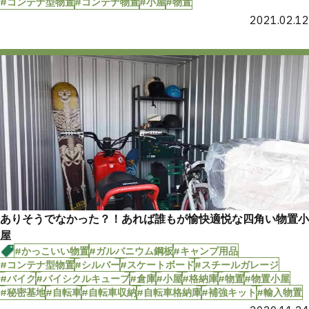
#コンテナ型物置
#コンテナ物置
#小屋
#物置
2021.02.12
ありそうでなかった？！あれば誰もが愉快適悦な四角い物置小
屋
#かっこいい物置
#ガルバニウム鋼板
#キャンプ用品
#コンテナ型物置
#シルバー
#スケートボード
#スチールガレージ
#バイク
#バイシクルキューブ
#倉庫
#小屋
#格納庫
#物置
#物置小屋
#秘密基地
#自転車
#自転車収納
#自転車格納庫
#補強キット
#輸入物置