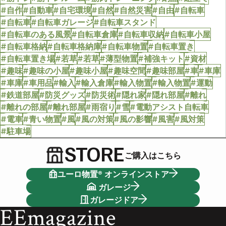
#自作
#自動車
#自宅環境
#自然
#自然災害
#自由
#自転車
#自転車
#自転車ガレージ
#自転車スタンド
#自転車のある風景
#自転車倉庫
#自転車収納
#自転車小屋
#自転車格納
#自転車格納庫
#自転車物置
#自転車置き
#自転車置き場
#若草
#若草
#薄型物置
#補強キット
#資材
#趣味
#趣味の小屋
#趣味小屋
#趣味空間
#趣味部屋
#車
#車庫
#車庫
#車用品
#輸入
#輸入倉庫
#輸入物置
#輸入物置
#運動
#鉄道部屋
#防災グッズ
#防災術
#隠れ家
#隠れ部屋
#離れ
#離れの部屋
#離れ部屋
#雨宿り
#雪
#電動アシスト自転車
#電車
#青い物置
#風
#風の対策
#風の影響
#風害
#風対策
#駐車場
STORE
ご購入はこちら
ユーロ物置® オンラインストア
ガレージ
ガレージドア
EEmagazine