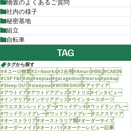
物置のよくあるご質問
社内の様子
秘密基地
組立
自転車
TAG
タグから探す
##ユーロ物置
#2×4works
#2台用
#Amarr
#BBQ
#CABIN
#CSP F&F
#diy
#eeplan
#garagedoor
#morso
#pickup
#Sleep OUT
#sleepout
#WORKSHOP
#アイディア
#アウトドア
#アウトドアグッズ
#アトリエ
#インタビュー
#インテリア
#インテリアグッズ
#ウインタースポーツ
#ウエスタンレッドシダー
#ウッドデッキ
#ウッドラングレー
#ウッドランドグレー
#ウッドランドグレー
#エクステリア
#オーストラリア
#オーストラリア製
#オーダーサイズ
#オーダーメイド
#オートバイ
#オーナーレビュー記事