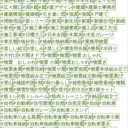
#屋外収納
#工事
#平家
#平屋
#平屋
#年末年始
#広々空間
#広々開口
#床
#庭
#庭
#庭デザイン
#建築
#建築士事務所
#建築構造
#建築物
#引き違い窓
#強度
#強風
#戸建て
#掃除用品
#新シリーズ
#新居
#新生活
#新築
#新築住宅
#新緑
#新色
#施工
#施工事例
#施工実績豊富
#施工店
#施工方法
#施工業者
#日曜大工
#日本全国
#木製床
#木造ガレージ
#東京都
#格好良い
#格納
#格納庫
#検品
#業務用物置
#楽しい組立
#楽しみ
#楽しむ
#構造用合板
#横長
#水回り
#片付け
#片開きドア
#物置
#物置
#物置 おしゃれ
#物置 おしゃれ
#物置 小屋
#物置おしゃれ
#物置き
#物置倉庫
#物置収納
#物置小屋
#物置強度
#物置本体組み立て
#物置窓
#物置組み立て
#物置組立
#物置組立動画
#物置選び
#登山
#確認申請
#秋
#秋の暮らし
#秘密基地
#秘密基地
#種類
#積雪
#積雪対策
#空間
#窓
#窓付
#窓付き
#第3節キット
#筋トレ
#筋トレルーム
#筋肉トレーニング
#納品
#組立て
#自作
#自動車
#自宅環境
#自然
#自然災害
#自由
#自転車
#自転車
#自転車ガレージ
#自転車スタンド
#自転車のある風景
#自転車倉庫
#自転車収納
#自転車小屋
#自転車格納
#自転車格納庫
#自転車物置
#自転車置き