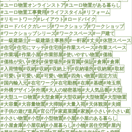
#ユーロ物置オンラインストア
#ユーロ物置がある暮らし
#ユーロ物置工事費用
#ライフスタイル
#リフォーム
#リモートワーク
#レイアウト
#ロードバイク
#ロードバイクガレージ
#ワークショップ
#ワークショップ
#ワークショップシリーズ
#ワークスペース
#一戸建て
#一級建築士
#一級建築士事務所
#一軒家
#丈夫
#休憩スペース
#住宅
#住宅にマッチ
#住宅街
#作業スペース
#作業スペース
#作業場
#作業小屋
#作業部屋
#使いやすい物置
#価格
#価格が安い
#便利
#保管場所
#保育園
#保証
#倉庫
#倉庫
#入荷情報
#収納
#収納
#収納上手
#収納場所
#収納庫
#取材
#可愛い
#可愛い庭
#可愛い物置
#四角い物置
#固定方法
#国内輸入元
#在宅ワーク
#在宅勤務
#在庫
#基礎
#埼玉県
#外構デザイン
#外溝
#大人の秘密基地
#大人気品番
#大型
#大型ユーロ物置
#大型倉庫
#大型収納
#大型物置
#大型物置
#大容量
#大容量物置
#大掃除
#大量入荷
#天体観測
#夫婦
#子供の遊び道具
#官公庁
#家庭菜園
#家族
#小さい
#小さい庭
#小さい物置
#小型
#小型物置
#小屋
#小屋のある暮らし
#小屋倉庫
#小屋収納
#小屋暮らし
#小物
#居住空間
#屋内