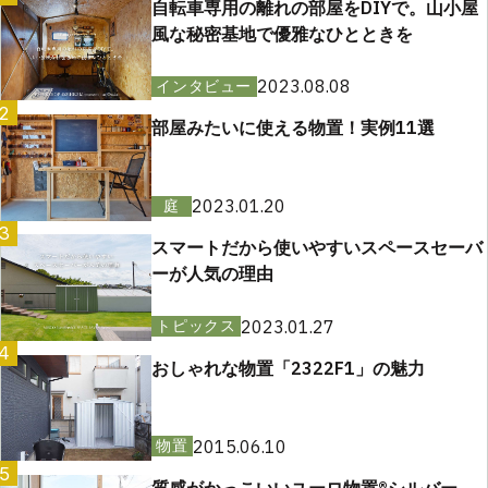
自転車専用の離れの部屋をDIYで。山小屋
風な秘密基地で優雅なひとときを
2023.08.08
インタビュー
2
部屋みたいに使える物置！実例11選
2023.01.20
庭
3
スマートだから使いやすいスペースセーバ
ーが人気の理由
2023.01.27
トピックス
4
おしゃれな物置「2322F1」の魅力
2015.06.10
物置
5
質感がかっこいいユーロ物置®︎シルバー