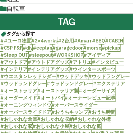
自転車
TAG
タグから探す
##ユーロ物置
#2×4works
#2台用
#Amarr
#BBQ
#CABIN
#CSP F&F
#diy
#eeplan
#garagedoor
#morso
#pickup
#Sleep OUT
#sleepout
#WORKSHOP
#アイディア
#アウトドア
#アウトドアグッズ
#アトリエ
#インタビュー
#インテリア
#インテリアグッズ
#ウインタースポーツ
#ウエスタンレッドシダー
#ウッドデッキ
#ウッドラングレー
#ウッドランドグレー
#ウッドランドグレー
#エクステリア
#オーストラリア
#オーストラリア製
#オーダーサイズ
#オーダーメイド
#オートバイ
#オーナーレビュー記事
#オーニングウィンドウ
#オーバースライダー
#オーバースライドドア
#おうちキャンプ
#おうち時間
#おしゃれな倉庫
#おしゃれな収納
#おしゃれな外構
#おしゃれな家
#おしゃれな小屋
#おしゃれな庭