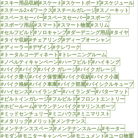
#スキー用品収納
#スケート
#スケートボード
#スケジュール
#スチール2×4ワークス
#スチールガレージ
#スノーキット
#スペースセーバー
#スペースセーバー
#スポーツ
#スポーツ用品
#スマート
#スマート物置
#スリム
#セルフビルド
#ソロキャンプ
#ダーデニング用品
#タイヤ
#タイヤ収納
#チェアリング
#ディープオーシャン
#ディーラー
#デザイン
#テレワーク
#トータルコーディネート
#トレーニングルーム
#ノベルティキャンペーン
#ハーフビルド
#ハイキング
#バイク
#バイク
#バイク ガレージ
#バイクガレージ
#バイク乗り
#バイク保管庫
#バイク収納
#バイク小屋
#バイク格納
#バイク車庫
#バイク部屋
#バイシクルキューブ
#ハイセンス
#ハイランダー
#ハイランダー
#パターマット
#ビルトインガレージ
#フルビルド
#フロントエントリー
#ホビールーム
#マウンテンバイク
#マリンスポーツ
#ミッドセンチュリー
#ミニハウス
#ミニマリスト
#メタリック
#メリット
#メンテナンス
#メンテナンススペース
#メンテナンスルーム
#モーター
#モダン
#モニターキャンペーン
#モニュメント
#ユーロ物置