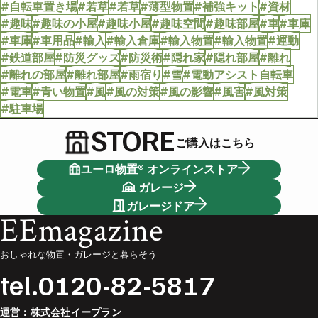
#自転車置き場
#若草
#若草
#薄型物置
#補強キット
#資材
#趣味
#趣味の小屋
#趣味小屋
#趣味空間
#趣味部屋
#車
#車庫
#車庫
#車用品
#輸入
#輸入倉庫
#輸入物置
#輸入物置
#運動
#鉄道部屋
#防災グッズ
#防災術
#隠れ家
#隠れ部屋
#離れ
#離れの部屋
#離れ部屋
#雨宿り
#雪
#電動アシスト自転車
#電車
#青い物置
#風
#風の対策
#風の影響
#風害
#風対策
#駐車場
STORE
ご購入はこちら
ユーロ物置® オンラインストア
ガレージ
ガレージドア
EEmagazine
おしゃれな物置・ガレージと暮らそう
tel.
0120-82-5817
運営：
株式会社イープラン