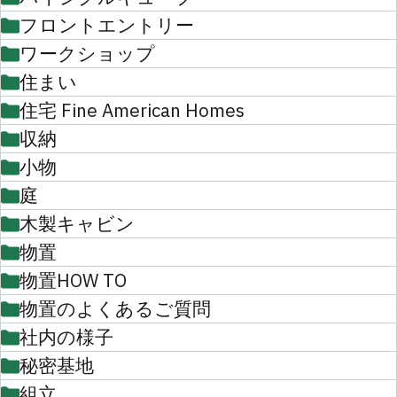
フロントエントリー
ワークショップ
住まい
住宅 Fine American Homes
収納
小物
庭
木製キャビン
物置
物置HOW TO
物置のよくあるご質問
社内の様子
秘密基地
組立