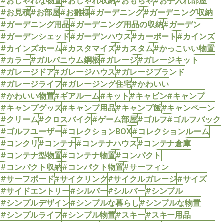
#おしゃれな物置
#おしゃれ収納
#おもちゃ
#お手入れ部屋
#お見積
#お部屋
#お雛様
#ガーデニング
#ガーデニング収納
#ガーデニング用品
#ガーデニング用品の収納
#ガーデン
#ガーデンシェッド
#ガーデンハウス
#カーポート
#カインズ
#カインズホーム
#カスタマイズ
#カスタム
#かっこいい物置
#カラー
#ガルバニウム鋼板
#ガレージ
#ガレージキット
#ガレージドア
#ガレージハウス
#ガレージブランド
#ガレージライフ
#ガレージング住宅
#かわいい
#かわいい物置
#ギアルーム
#キット
#キャビン
#キャンプ
#キャンプグッズ
#キャンプ用品
#キャンプ飯
#キャンペーン
#クリーム
#クロスバイク
#ゲーム部屋
#ゴルフ
#ゴルフバック
#ゴルフユーザー
#コレクションBOX
#コレクションルーム
#コンクリ
#コンテナ
#コンテナハウス
#コンテナ倉庫
#コンテナ型物置
#コンテナ物置
#コンパクト
#コンパクト収納
#コンパクト物置
#サーフィン
#サーフボード
#サイクリング
#サイクルガレージ
#サイズ
#サイドエントリー
#シルバー
#シルバー
#シンプル
#シンプルデザイン
#シンプルな暮らし
#シンプルな物置
#シンプルライフ
#シンプル物置
#スキー
#スキー用品