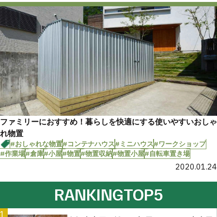
ファミリーにおすすめ！暮らしを快適にする使いやすいおしゃ
れ物置
#おしゃれな物置
#コンテナハウス
#ミニハウス
#ワークショップ
#作業場
#倉庫
#小屋
#物置
#物置収納
#物置小屋
#自転車置き場
2020.01.24
RANKING
TOP5
1