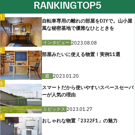
RANKING
TOP5
1
自転車専用の離れの部屋をDIYで。山小屋
風な秘密基地で優雅なひとときを
2023.08.08
インタビュー
2
部屋みたいに使える物置！実例11選
2023.01.20
庭
3
スマートだから使いやすいスペースセーバ
ーが人気の理由
2023.01.27
トピックス
4
おしゃれな物置「2322F1」の魅力