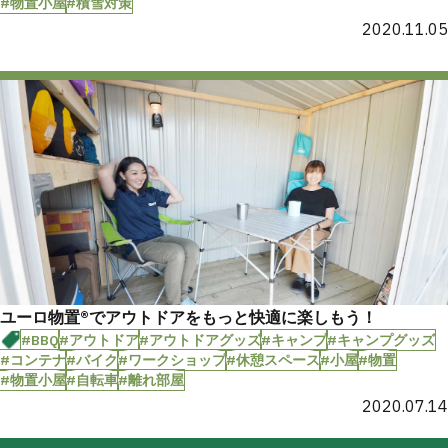
#物置小屋
#積雪対策
2020.11.05
ユーロ物置®️でアウトドアをもっと快適に楽しもう！
#BBQ
#アウトドア
#アウトドアグッズ
#キャンプ
#キャンプグッズ
#コンテナ
#バイク
#ワークショップ
#休憩スペース
#小屋
#物置
#物置小屋
#自転車
#離れ部屋
2020.07.14