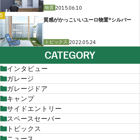
2015.06.10
物置
5
質感がかっこいいユーロ物置®︎シルバー
2022.05.24
トピックス
CATEGORY
インタビュー
ガレージ
ガレージドア
キャンプ
サイドエントリー
スペースセーバー
トピックス
ニュース