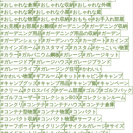
#おしゃれな倉庫
#おしゃれな収納
#おしゃれな外構
#おしゃれな家
#おしゃれな小屋
#おしゃれな庭
#おしゃれな物置
#おしゃれ収納
#おもちゃ
#お手入れ部屋
#お見積
#お部屋
#お雛様
#ガーデニング
#ガーデニング収納
#ガーデニング用品
#ガーデニング用品の収納
#ガーデン
#ガーデンシェッド
#ガーデンハウス
#カーポート
#カインズ
#カインズホーム
#カスタマイズ
#カスタム
#かっこいい物置
#カラー
#ガルバニウム鋼板
#ガレージ
#ガレージキット
#ガレージドア
#ガレージハウス
#ガレージブランド
#ガレージライフ
#ガレージング住宅
#かわいい
#かわいい物置
#ギアルーム
#キット
#キャビン
#キャンプ
#キャンプグッズ
#キャンプ用品
#キャンプ飯
#キャンペーン
#クリーム
#クロスバイク
#ゲーム部屋
#ゴルフ
#ゴルフバック
#ゴルフユーザー
#コレクションBOX
#コレクションルーム
#コンクリ
#コンテナ
#コンテナハウス
#コンテナ倉庫
#コンテナ型物置
#コンテナ物置
#コンパクト
#コンパクト収納
#コンパクト物置
#サーフィン
#サーフボード
#サイクリング
#サイクルガレージ
#サイズ