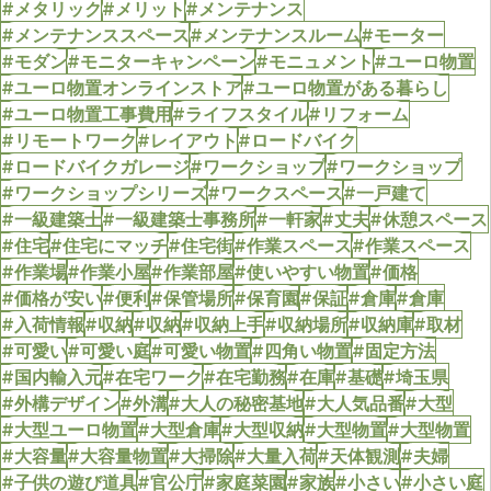
#メタリック
#メリット
#メンテナンス
#メンテナンススペース
#メンテナンスルーム
#モーター
#モダン
#モニターキャンペーン
#モニュメント
#ユーロ物置
#ユーロ物置オンラインストア
#ユーロ物置がある暮らし
#ユーロ物置工事費用
#ライフスタイル
#リフォーム
#リモートワーク
#レイアウト
#ロードバイク
#ロードバイクガレージ
#ワークショップ
#ワークショップ
#ワークショップシリーズ
#ワークスペース
#一戸建て
#一級建築士
#一級建築士事務所
#一軒家
#丈夫
#休憩スペース
#住宅
#住宅にマッチ
#住宅街
#作業スペース
#作業スペース
#作業場
#作業小屋
#作業部屋
#使いやすい物置
#価格
#価格が安い
#便利
#保管場所
#保育園
#保証
#倉庫
#倉庫
#入荷情報
#収納
#収納
#収納上手
#収納場所
#収納庫
#取材
#可愛い
#可愛い庭
#可愛い物置
#四角い物置
#固定方法
#国内輸入元
#在宅ワーク
#在宅勤務
#在庫
#基礎
#埼玉県
#外構デザイン
#外溝
#大人の秘密基地
#大人気品番
#大型
#大型ユーロ物置
#大型倉庫
#大型収納
#大型物置
#大型物置
#大容量
#大容量物置
#大掃除
#大量入荷
#天体観測
#夫婦
#子供の遊び道具
#官公庁
#家庭菜園
#家族
#小さい
#小さい庭