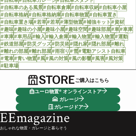
#自転車
#自転車ガレージ
#自転車スタンド
#自転車のある風景
#自転車倉庫
#自転車収納
#自転車小屋
#自転車格納
#自転車格納庫
#自転車物置
#自転車置き
#自転車置き場
#若草
#若草
#薄型物置
#補強キット
#資材
#趣味
#趣味の小屋
#趣味小屋
#趣味空間
#趣味部屋
#車
#車庫
#車庫
#車用品
#輸入
#輸入倉庫
#輸入物置
#輸入物置
#運動
#鉄道部屋
#防災グッズ
#防災術
#隠れ家
#隠れ部屋
#離れ
#離れの部屋
#離れ部屋
#雨宿り
#雪
#電動アシスト自転車
#電車
#青い物置
#風
#風の対策
#風の影響
#風害
#風対策
#駐車場
STORE
ご購入はこちら
ユーロ物置® オンラインストア
ガレージ
ガレージドア
EEmagazine
おしゃれな物置・ガレージと暮らそう