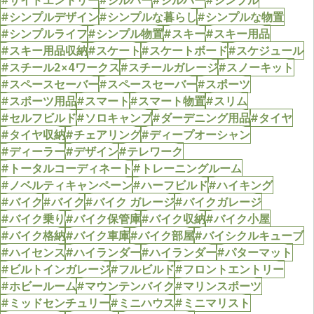
#サイドエントリー
#シルバー
#シルバー
#シンプル
#シンプルデザイン
#シンプルな暮らし
#シンプルな物置
#シンプルライフ
#シンプル物置
#スキー
#スキー用品
#スキー用品収納
#スケート
#スケートボード
#スケジュール
#スチール2×4ワークス
#スチールガレージ
#スノーキット
#スペースセーバー
#スペースセーバー
#スポーツ
#スポーツ用品
#スマート
#スマート物置
#スリム
#セルフビルド
#ソロキャンプ
#ダーデニング用品
#タイヤ
#タイヤ収納
#チェアリング
#ディープオーシャン
#ディーラー
#デザイン
#テレワーク
#トータルコーディネート
#トレーニングルーム
#ノベルティキャンペーン
#ハーフビルド
#ハイキング
#バイク
#バイク
#バイク ガレージ
#バイクガレージ
#バイク乗り
#バイク保管庫
#バイク収納
#バイク小屋
#バイク格納
#バイク車庫
#バイク部屋
#バイシクルキューブ
#ハイセンス
#ハイランダー
#ハイランダー
#パターマット
#ビルトインガレージ
#フルビルド
#フロントエントリー
#ホビールーム
#マウンテンバイク
#マリンスポーツ
#ミッドセンチュリー
#ミニハウス
#ミニマリスト