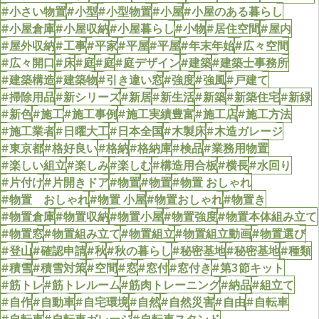
#小さい物置
#小型
#小型物置
#小屋
#小屋のある暮らし
#小屋倉庫
#小屋収納
#小屋暮らし
#小物
#居住空間
#屋内
#屋外収納
#工事
#平家
#平屋
#平屋
#年末年始
#広々空間
#広々開口
#床
#庭
#庭
#庭デザイン
#建築
#建築士事務所
#建築構造
#建築物
#引き違い窓
#強度
#強風
#戸建て
#掃除用品
#新シリーズ
#新居
#新生活
#新築
#新築住宅
#新緑
#新色
#施工
#施工事例
#施工実績豊富
#施工店
#施工方法
#施工業者
#日曜大工
#日本全国
#木製床
#木造ガレージ
#東京都
#格好良い
#格納
#格納庫
#検品
#業務用物置
#楽しい組立
#楽しみ
#楽しむ
#構造用合板
#横長
#水回り
#片付け
#片開きドア
#物置
#物置
#物置 おしゃれ
#物置 おしゃれ
#物置 小屋
#物置おしゃれ
#物置き
#物置倉庫
#物置収納
#物置小屋
#物置強度
#物置本体組み立て
#物置窓
#物置組み立て
#物置組立
#物置組立動画
#物置選び
#登山
#確認申請
#秋
#秋の暮らし
#秘密基地
#秘密基地
#種類
#積雪
#積雪対策
#空間
#窓
#窓付
#窓付き
#第3節キット
#筋トレ
#筋トレルーム
#筋肉トレーニング
#納品
#組立て
#自作
#自動車
#自宅環境
#自然
#自然災害
#自由
#自転車