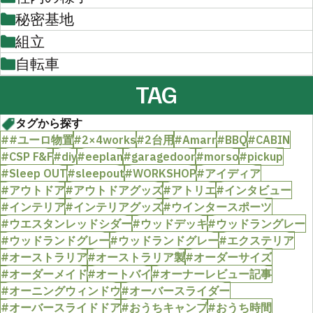
秘密基地
組立
自転車
TAG
タグから探す
##ユーロ物置
#2×4works
#2台用
#Amarr
#BBQ
#CABIN
#CSP F&F
#diy
#eeplan
#garagedoor
#morso
#pickup
#Sleep OUT
#sleepout
#WORKSHOP
#アイディア
#アウトドア
#アウトドアグッズ
#アトリエ
#インタビュー
#インテリア
#インテリアグッズ
#ウインタースポーツ
#ウエスタンレッドシダー
#ウッドデッキ
#ウッドラングレー
#ウッドランドグレー
#ウッドランドグレー
#エクステリア
#オーストラリア
#オーストラリア製
#オーダーサイズ
#オーダーメイド
#オートバイ
#オーナーレビュー記事
#オーニングウィンドウ
#オーバースライダー
#オーバースライドドア
#おうちキャンプ
#おうち時間