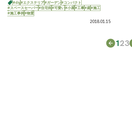
#diy
#エクステリア
#ガーデン
#コンパクト
#スペースセーバー
#住宅街
#可愛い
#小屋
#工事
#庭
#施工
#施工事例
#物置
2018.01.15
1
2
3