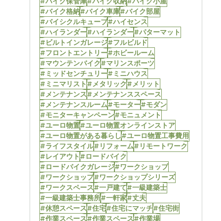
#バイク保管庫
#バイク収納
#バイク小屋
#バイク格納
#バイク車庫
#バイク部屋
#バイシクルキューブ
#ハイセンス
#ハイランダー
#ハイランダー
#パターマット
#ビルトインガレージ
#フルビルド
#フロントエントリー
#ホビールーム
#マウンテンバイク
#マリンスポーツ
#ミッドセンチュリー
#ミニハウス
#ミニマリスト
#メタリック
#メリット
#メンテナンス
#メンテナンススペース
#メンテナンスルーム
#モーター
#モダン
#モニターキャンペーン
#モニュメント
#ユーロ物置
#ユーロ物置オンラインストア
#ユーロ物置がある暮らし
#ユーロ物置工事費用
#ライフスタイル
#リフォーム
#リモートワーク
#レイアウト
#ロードバイク
#ロードバイクガレージ
#ワークショップ
#ワークショップ
#ワークショップシリーズ
#ワークスペース
#一戸建て
#一級建築士
#一級建築士事務所
#一軒家
#丈夫
#休憩スペース
#住宅
#住宅にマッチ
#住宅街
#作業スペース
#作業スペース
#作業場