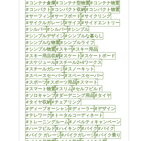
#コンテナ倉庫
#コンテナ型物置
#コンテナ物置
#コンパクト
#コンパクト収納
#コンパクト物置
#サーフィン
#サーフボード
#サイクリング
#サイクルガレージ
#サイズ
#サイドエントリー
#シルバー
#シルバー
#シンプル
#シンプルデザイン
#シンプルな暮らし
#シンプルな物置
#シンプルライフ
#シンプル物置
#スキー
#スキー用品
#スキー用品収納
#スケート
#スケートボード
#スケジュール
#スチール2×4ワークス
#スチールガレージ
#スノーキット
#スペースセーバー
#スペースセーバー
#スポーツ
#スポーツ用品
#スマート
#スマート物置
#スリム
#セルフビルド
#ソロキャンプ
#ダーデニング用品
#タイヤ
#タイヤ収納
#チェアリング
#ディープオーシャン
#ディーラー
#デザイン
#テレワーク
#トータルコーディネート
#トレーニングルーム
#ノベルティキャンペーン
#ハーフビルド
#ハイキング
#バイク
#バイク
#バイク ガレージ
#バイクガレージ
#バイク乗り