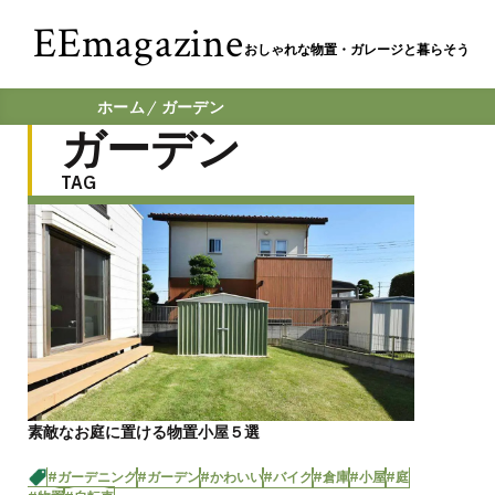
EEmagazine
おしゃれな物置・ガレージと暮らそう
ホーム
ガーデン
ガーデン
TAG
素敵なお庭に置ける物置小屋５選
#ガーデニング
#ガーデン
#かわいい
#バイク
#倉庫
#小屋
#庭