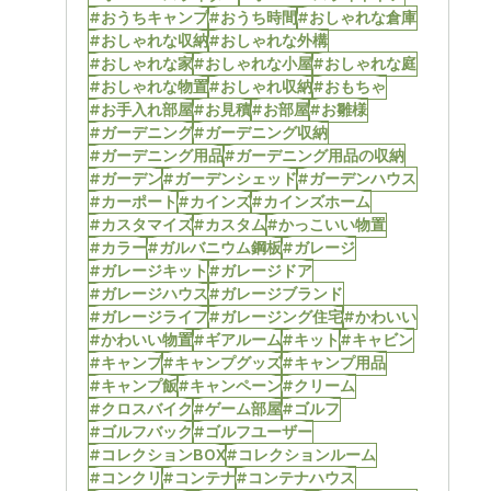
#おうちキャンプ
#おうち時間
#おしゃれな倉庫
#おしゃれな収納
#おしゃれな外構
#おしゃれな家
#おしゃれな小屋
#おしゃれな庭
#おしゃれな物置
#おしゃれ収納
#おもちゃ
#お手入れ部屋
#お見積
#お部屋
#お雛様
#ガーデニング
#ガーデニング収納
#ガーデニング用品
#ガーデニング用品の収納
#ガーデン
#ガーデンシェッド
#ガーデンハウス
#カーポート
#カインズ
#カインズホーム
#カスタマイズ
#カスタム
#かっこいい物置
#カラー
#ガルバニウム鋼板
#ガレージ
#ガレージキット
#ガレージドア
#ガレージハウス
#ガレージブランド
#ガレージライフ
#ガレージング住宅
#かわいい
#かわいい物置
#ギアルーム
#キット
#キャビン
#キャンプ
#キャンプグッズ
#キャンプ用品
#キャンプ飯
#キャンペーン
#クリーム
#クロスバイク
#ゲーム部屋
#ゴルフ
#ゴルフバック
#ゴルフユーザー
#コレクションBOX
#コレクションルーム
#コンクリ
#コンテナ
#コンテナハウス