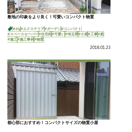
敷地の印象をより良く！可愛いコンパクト物置
#diy
#エクステリア
#ガーデン
#コンパクト
#スペースセーバー
#住宅街
#可愛い
#埼玉県
#小屋
#工事
#庭
#施工
#施工事例
#物置
2018.01.23
都心部におすすめ！コンパクトサイズの物置小屋