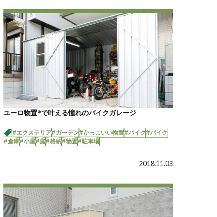
ユーロ物置®で叶える憧れのバイクガレージ
#エクステリア
#ガーデン
#かっこいい物置
#バイク
#バイク
#倉庫
#小屋
#庭
#格納
#物置
#駐車場
2018.11.03