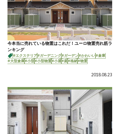
今本当に売れている物置はこれだ！ユーロ物置売れ筋ラ
ンキング
#エクステリア
#ガーデニング
#ガーデン
#かわいい
#倉庫
#大型倉庫
#小型
#小型物置
#小屋
#庭
#格納
#物置
2018.08.23