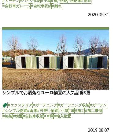
#ガーデン
#バイク収納
#小屋
#庭
#格納
#格納庫
#物置
#自転車ガレージ
#自転車収納
#離れ
2020.05.31
シンプルでお洒落なユーロ物置の人気品番3選
#エクステリア
#ガーデニング
#ガーデニング収納
#ガーデン
#シンプル物置
#倉庫
#可愛い物置
#小屋
#庭
#施工
#施工事例
#格納
#物置
#自転車収納
#車庫
#輸入物置
2019.08.07