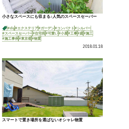
小さなスペースにも収まる♪人気のスペースセーバー
#diy
#エクステリア
#ガーデン
#コンパクト
#シルバー
#スペースセーバー
#住宅街
#可愛い
#小屋
#工事
#庭
#施工
#施工事例
#東京都
#物置
2018.01.18
スマートで置き場所を選ばないオシャレ物置