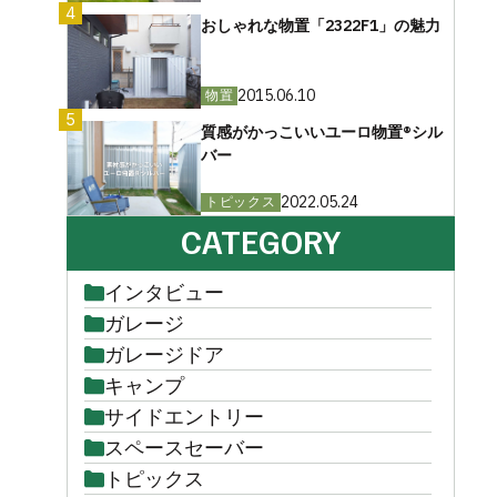
4
おしゃれな物置「2322F1」の魅力
2015.06.10
物置
5
質感がかっこいいユーロ物置®︎シル
バー
2022.05.24
トピックス
CATEGORY
インタビュー
ガレージ
ガレージドア
キャンプ
サイドエントリー
スペースセーバー
トピックス