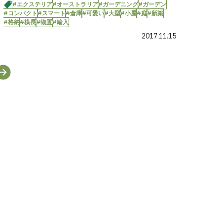
#エクステリア
#オーストラリア
#ガーデニング
#ガーデン
#コンパクト
#スマート
#倉庫
#可愛い
#大型
#小屋
#庭
#新築
#格納
#横長
#物置
#輸入
2017.11.15