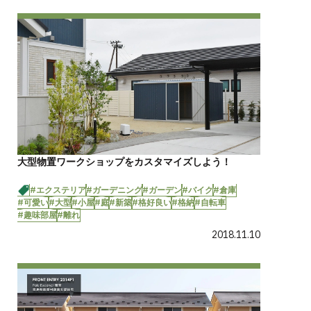
大型物置ワークショップをカスタマイズしよう！
#エクステリア
#ガーデニング
#ガーデン
#バイク
#倉庫
#可愛い
#大型
#小屋
#庭
#新築
#格好良い
#格納
#自転車
#趣味部屋
#離れ
2018.11.10