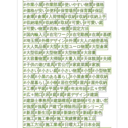
#作業小屋
#作業部屋
#使いやすい物置
#価格
#価格が安い
#便利
#保管場所
#保育園
#保証
#倉庫
#倉庫
#入荷情報
#収納
#収納
#収納上手
#収納場所
#収納庫
#取材
#可愛い
#可愛い庭
#可愛い物置
#四角い物置
#固定方法
#国内輸入元
#在宅ワーク
#在宅勤務
#在庫
#基礎
#埼玉県
#外構デザイン
#外溝
#大人の秘密基地
#大人気品番
#大型
#大型ユーロ物置
#大型倉庫
#大型収納
#大型物置
#大型物置
#大容量
#大容量物置
#大掃除
#大量入荷
#天体観測
#夫婦
#子供の遊び道具
#官公庁
#家庭菜園
#家族
#小さい
#小さい庭
#小さい物置
#小型
#小型物置
#小屋
#小屋のある暮らし
#小屋倉庫
#小屋収納
#小屋暮らし
#小物
#居住空間
#屋内
#屋外収納
#工事
#平家
#平屋
#平屋
#年末年始
#広々空間
#広々開口
#床
#庭
#庭
#庭デザイン
#建築
#建築士事務所
#建築構造
#建築物
#引き違い窓
#強度
#強風
#戸建て
#掃除用品
#新シリーズ
#新居
#新生活
#新築
#新築住宅
#新緑
#新色
#施工
#施工事例
#施工実績豊富
#施工店
#施工方法
#施工業者
#日曜大工
#日本全国