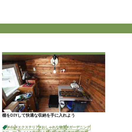
棚をDIYして快適な収納を手に入れよう
#diy
#エクステリア
#おしゃれな物置
#ガーデニング