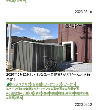
#物置
#自転車
2023.03.16
2020年6月におしゃれなユーロ物置®︎がどどーんと入荷
予定！
#エクステリア
#お部屋
#ガーデニング
#ガーデン
#バイク収納
#倉庫
#在宅ワーク
#大型物置
#大容量物置
#小型物置
#小屋
#庭
#新築
#格納
#物置
#自転車収納
#趣味部屋
#車庫
#離れ
2020.05.12