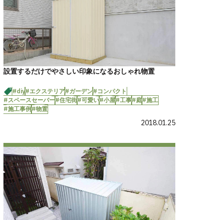
設置するだけでやさしい印象になるおしゃれ物置
#diy
#エクステリア
#ガーデン
#コンパクト
#スペースセーバー
#住宅街
#可愛い
#小屋
#工事
#庭
#施工
#施工事例
#物置
2018.01.25