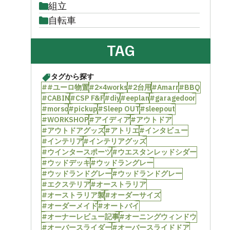
組立
自転車
TAG
タグから探す
##ユーロ物置
#2×4works
#2台用
#Amarr
#BBQ
#CABIN
#CSP F&F
#diy
#eeplan
#garagedoor
#morso
#pickup
#Sleep OUT
#sleepout
#WORKSHOP
#アイディア
#アウトドア
#アウトドアグッズ
#アトリエ
#インタビュー
#インテリア
#インテリアグッズ
#ウインタースポーツ
#ウエスタンレッドシダー
#ウッドデッキ
#ウッドラングレー
#ウッドランドグレー
#ウッドランドグレー
#エクステリア
#オーストラリア
#オーストラリア製
#オーダーサイズ
#オーダーメイド
#オートバイ
#オーナーレビュー記事
#オーニングウィンドウ
#オーバースライダー
#オーバースライドドア