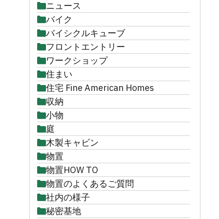
ニュース
バイク
バイシクルキューブ
フロントエントリー
ワークショップ
住まい
住宅 Fine American Homes
収納
小物
庭
木製キャビン
物置
物置HOW TO
物置のよくあるご質問
社内の様子
秘密基地