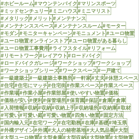
#ホビールーム
#マウンテンバイク
#マリンスポーツ
#ミッドセンチュリー
#ミニハウス
#ミニマリスト
#メタリック
#メリット
#メンテナンス
#メンテナンススペース
#メンテナンスルーム
#モーター
#モダン
#モニターキャンペーン
#モニュメント
#ユーロ物置
#ユーロ物置オンラインストア
#ユーロ物置がある暮らし
#ユーロ物置工事費用
#ライフスタイル
#リフォーム
#リモートワーク
#レイアウト
#ロードバイク
#ロードバイクガレージ
#ワークショップ
#ワークショップ
#ワークショップシリーズ
#ワークスペース
#一戸建て
#一級建築士
#一級建築士事務所
#一軒家
#丈夫
#休憩スペース
#住宅
#住宅にマッチ
#住宅街
#作業スペース
#作業スペース
#作業場
#作業小屋
#作業部屋
#使いやすい物置
#価格
#価格が安い
#便利
#保管場所
#保育園
#保証
#倉庫
#倉庫
#入荷情報
#収納
#収納
#収納上手
#収納場所
#収納庫
#取材
#可愛い
#可愛い庭
#可愛い物置
#四角い物置
#固定方法
#国内輸入元
#在宅ワーク
#在宅勤務
#在庫
#基礎
#埼玉県
#外構デザイン
#外溝
#大人の秘密基地
#大人気品番
#大型
#大型ユーロ物置
#大型倉庫
#大型収納
#大型物置
#大型物置