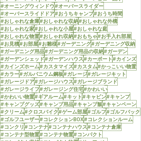
#オーニングウィンドウ
#オーバースライダー
#オーバースライドドア
#おうちキャンプ
#おうち時間
#おしゃれな倉庫
#おしゃれな収納
#おしゃれな外構
#おしゃれな家
#おしゃれな小屋
#おしゃれな庭
#おしゃれな物置
#おしゃれ収納
#おもちゃ
#お手入れ部屋
#お見積
#お部屋
#お雛様
#ガーデニング
#ガーデニング収納
#ガーデニング用品
#ガーデニング用品の収納
#ガーデン
#ガーデンシェッド
#ガーデンハウス
#カーポート
#カインズ
#カインズホーム
#カスタマイズ
#カスタム
#かっこいい物置
#カラー
#ガルバニウム鋼板
#ガレージ
#ガレージキット
#ガレージドア
#ガレージハウス
#ガレージブランド
#ガレージライフ
#ガレージング住宅
#かわいい
#かわいい物置
#ギアルーム
#キット
#キャビン
#キャンプ
#キャンプグッズ
#キャンプ用品
#キャンプ飯
#キャンペーン
#クリーム
#クロスバイク
#ゲーム部屋
#ゴルフ
#ゴルフバック
#ゴルフユーザー
#コレクションBOX
#コレクションルーム
#コンクリ
#コンテナ
#コンテナハウス
#コンテナ倉庫
#コンテナ型物置
#コンテナ物置
#コンパクト