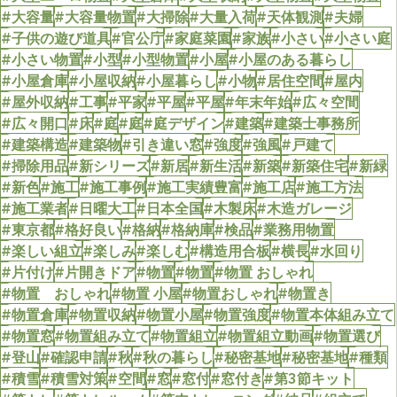
#大容量
#大容量物置
#大掃除
#大量入荷
#天体観測
#夫婦
#子供の遊び道具
#官公庁
#家庭菜園
#家族
#小さい
#小さい庭
#小さい物置
#小型
#小型物置
#小屋
#小屋のある暮らし
#小屋倉庫
#小屋収納
#小屋暮らし
#小物
#居住空間
#屋内
#屋外収納
#工事
#平家
#平屋
#平屋
#年末年始
#広々空間
#広々開口
#床
#庭
#庭
#庭デザイン
#建築
#建築士事務所
#建築構造
#建築物
#引き違い窓
#強度
#強風
#戸建て
#掃除用品
#新シリーズ
#新居
#新生活
#新築
#新築住宅
#新緑
#新色
#施工
#施工事例
#施工実績豊富
#施工店
#施工方法
#施工業者
#日曜大工
#日本全国
#木製床
#木造ガレージ
#東京都
#格好良い
#格納
#格納庫
#検品
#業務用物置
#楽しい組立
#楽しみ
#楽しむ
#構造用合板
#横長
#水回り
#片付け
#片開きドア
#物置
#物置
#物置 おしゃれ
#物置 おしゃれ
#物置 小屋
#物置おしゃれ
#物置き
#物置倉庫
#物置収納
#物置小屋
#物置強度
#物置本体組み立て
#物置窓
#物置組み立て
#物置組立
#物置組立動画
#物置選び
#登山
#確認申請
#秋
#秋の暮らし
#秘密基地
#秘密基地
#種類
#積雪
#積雪対策
#空間
#窓
#窓付
#窓付き
#第3節キット