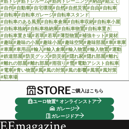
#筋トレ
#筋トレルーム
#筋肉トレーニング
#納品
#組立て
#自作
#自動車
#自宅環境
#自然
#自然災害
#自由
#自転車
#自転車
#自転車ガレージ
#自転車スタンド
#自転車のある風景
#自転車倉庫
#自転車収納
#自転車小屋
#自転車格納
#自転車格納庫
#自転車物置
#自転車置き
#自転車置き場
#若草
#若草
#薄型物置
#補強キット
#資材
#趣味
#趣味の小屋
#趣味小屋
#趣味空間
#趣味部屋
#車
#車庫
#車庫
#車用品
#輸入
#輸入倉庫
#輸入物置
#輸入物置
#運動
#鉄道部屋
#防災グッズ
#防災術
#隠れ家
#隠れ部屋
#離れ
#離れの部屋
#離れ部屋
#雨宿り
#雪
#電動アシスト自転車
#電車
#青い物置
#風
#風の対策
#風の影響
#風害
#風対策
#駐車場
STORE
ご購入はこちら
ユーロ物置® オンラインストア
ガレージ
ガレージドア
EEmagazine