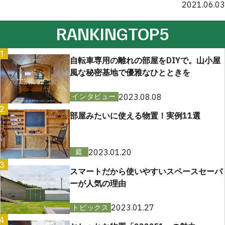
2021.06.03
RANKING
TOP5
1
自転車専用の離れの部屋をDIYで。山小屋
風な秘密基地で優雅なひとときを
2023.08.08
インタビュー
2
部屋みたいに使える物置！実例11選
2023.01.20
庭
3
スマートだから使いやすいスペースセーバ
ーが人気の理由
2023.01.27
トピックス
4