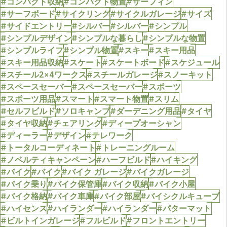
#コンパクト収納
#コンパクト物置
#サーフィン
#サーフボード
#サイクリング
#サイクルガレージ
#サイズ
#サイドエントリー
#シルバー
#シルバー
#シンプル
#シンプルデザイン
#シンプルな暮らし
#シンプルな物置
#シンプルライフ
#シンプル物置
#スキー
#スキー用品
#スキー用品収納
#スケート
#スケートボード
#スケジュール
#スチール2×4ワークス
#スチールガレージ
#スノーキット
#スペースセーバー
#スペースセーバー
#スポーツ
#スポーツ用品
#スマート
#スマート物置
#スリム
#セルフビルド
#ソロキャンプ
#ダーデニング用品
#タイヤ
#タイヤ収納
#チェアリング
#ディープオーシャン
#ディーラー
#デザイン
#テレワーク
#トータルコーディネート
#トレーニングルーム
#ノベルティキャンペーン
#ハーフビルド
#ハイキング
#バイク
#バイク
#バイク ガレージ
#バイクガレージ
#バイク乗り
#バイク保管庫
#バイク収納
#バイク小屋
#バイク格納
#バイク車庫
#バイク部屋
#バイシクルキューブ
#ハイセンス
#ハイランダー
#ハイランダー
#パターマット
#ビルトインガレージ
#フルビルド
#フロントエントリー