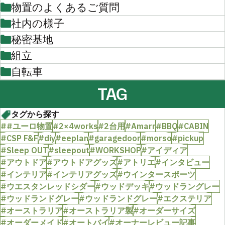
物置のよくあるご質問
社内の様子
秘密基地
組立
自転車
TAG
タグから探す
##ユーロ物置
#2×4works
#2台用
#Amarr
#BBQ
#CABIN
#CSP F&F
#diy
#eeplan
#garagedoor
#morso
#pickup
#Sleep OUT
#sleepout
#WORKSHOP
#アイディア
#アウトドア
#アウトドアグッズ
#アトリエ
#インタビュー
#インテリア
#インテリアグッズ
#ウインタースポーツ
#ウエスタンレッドシダー
#ウッドデッキ
#ウッドラングレー
#ウッドランドグレー
#ウッドランドグレー
#エクステリア
#オーストラリア
#オーストラリア製
#オーダーサイズ
#オーダーメイド
#オートバイ
#オーナーレビュー記事