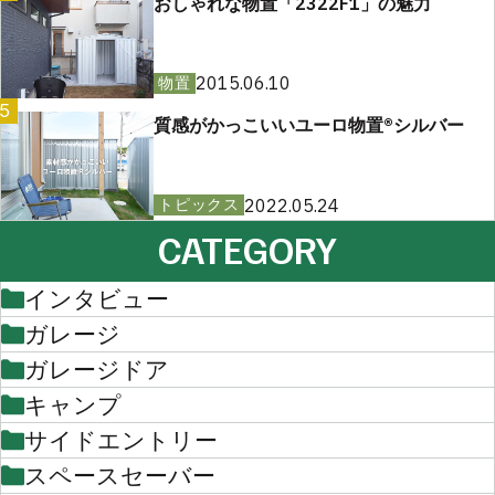
おしゃれな物置「2322F1」の魅力
2015.06.10
物置
5
質感がかっこいいユーロ物置®︎シルバー
2022.05.24
トピックス
CATEGORY
インタビュー
ガレージ
ガレージドア
キャンプ
サイドエントリー
スペースセーバー