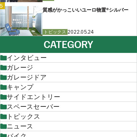
5
質感がかっこいいユーロ物置®︎シルバー
2022.05.24
トピックス
CATEGORY
インタビュー
ガレージ
ガレージドア
キャンプ
サイドエントリー
スペースセーバー
トピックス
ニュース
バイク