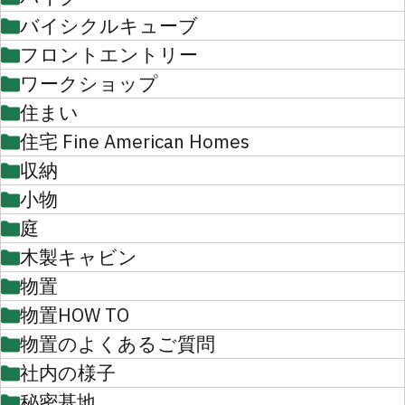
バイシクルキューブ
フロントエントリー
ワークショップ
住まい
住宅 Fine American Homes
収納
小物
庭
木製キャビン
物置
物置HOW TO
物置のよくあるご質問
社内の様子
秘密基地