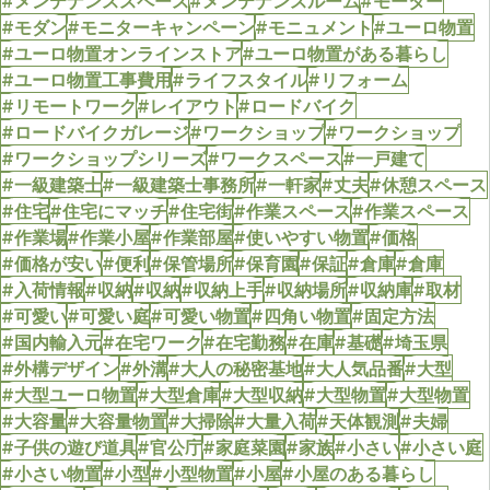
#メンテナンススペース
#メンテナンスルーム
#モーター
#モダン
#モニターキャンペーン
#モニュメント
#ユーロ物置
#ユーロ物置オンラインストア
#ユーロ物置がある暮らし
#ユーロ物置工事費用
#ライフスタイル
#リフォーム
#リモートワーク
#レイアウト
#ロードバイク
#ロードバイクガレージ
#ワークショップ
#ワークショップ
#ワークショップシリーズ
#ワークスペース
#一戸建て
#一級建築士
#一級建築士事務所
#一軒家
#丈夫
#休憩スペース
#住宅
#住宅にマッチ
#住宅街
#作業スペース
#作業スペース
#作業場
#作業小屋
#作業部屋
#使いやすい物置
#価格
#価格が安い
#便利
#保管場所
#保育園
#保証
#倉庫
#倉庫
#入荷情報
#収納
#収納
#収納上手
#収納場所
#収納庫
#取材
#可愛い
#可愛い庭
#可愛い物置
#四角い物置
#固定方法
#国内輸入元
#在宅ワーク
#在宅勤務
#在庫
#基礎
#埼玉県
#外構デザイン
#外溝
#大人の秘密基地
#大人気品番
#大型
#大型ユーロ物置
#大型倉庫
#大型収納
#大型物置
#大型物置
#大容量
#大容量物置
#大掃除
#大量入荷
#天体観測
#夫婦
#子供の遊び道具
#官公庁
#家庭菜園
#家族
#小さい
#小さい庭
#小さい物置
#小型
#小型物置
#小屋
#小屋のある暮らし