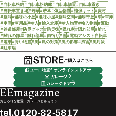
#自転車格納
#自転車格納庫
#自転車物置
#自転車置き
#自転車置き場
#若草
#若草
#薄型物置
#補強キット
#資材
#趣味
#趣味の小屋
#趣味小屋
#趣味空間
#趣味部屋
#車
#車庫
#車庫
#車用品
#輸入
#輸入倉庫
#輸入物置
#輸入物置
#運動
#鉄道部屋
#防災グッズ
#防災術
#隠れ家
#隠れ部屋
#離れ
#離れの部屋
#離れ部屋
#雨宿り
#雪
#電動アシスト自転車
#電車
#青い物置
#風
#風の対策
#風の影響
#風害
#風対策
#駐車場
STORE
ご購入はこちら
ユーロ物置® オンラインストア
ガレージ
ガレージドア
EEmagazine
おしゃれな物置・ガレージと暮らそう
tel.
0120-82-5817