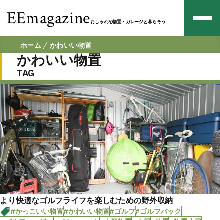
EEmagazine
おしゃれな物置・ガレージと暮らそう
ホーム
かわいい物置
かわいい物置
TAG
より快適なゴルフライフを楽しむための野外収納
#かっこいい物置
#かわいい物置
#ゴルフ
#ゴルフバック