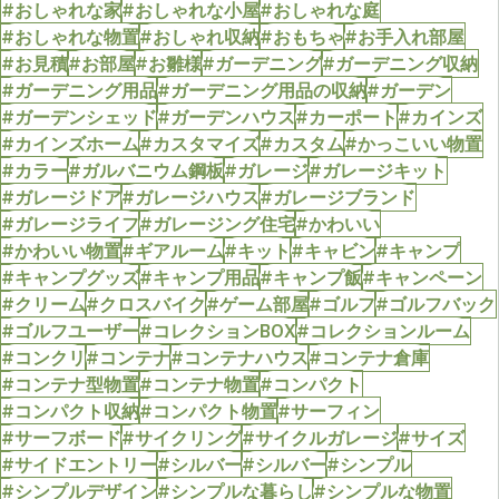
#おしゃれな家
#おしゃれな小屋
#おしゃれな庭
#おしゃれな物置
#おしゃれ収納
#おもちゃ
#お手入れ部屋
#お見積
#お部屋
#お雛様
#ガーデニング
#ガーデニング収納
#ガーデニング用品
#ガーデニング用品の収納
#ガーデン
#ガーデンシェッド
#ガーデンハウス
#カーポート
#カインズ
#カインズホーム
#カスタマイズ
#カスタム
#かっこいい物置
#カラー
#ガルバニウム鋼板
#ガレージ
#ガレージキット
#ガレージドア
#ガレージハウス
#ガレージブランド
#ガレージライフ
#ガレージング住宅
#かわいい
#かわいい物置
#ギアルーム
#キット
#キャビン
#キャンプ
#キャンプグッズ
#キャンプ用品
#キャンプ飯
#キャンペーン
#クリーム
#クロスバイク
#ゲーム部屋
#ゴルフ
#ゴルフバック
#ゴルフユーザー
#コレクションBOX
#コレクションルーム
#コンクリ
#コンテナ
#コンテナハウス
#コンテナ倉庫
#コンテナ型物置
#コンテナ物置
#コンパクト
#コンパクト収納
#コンパクト物置
#サーフィン
#サーフボード
#サイクリング
#サイクルガレージ
#サイズ
#サイドエントリー
#シルバー
#シルバー
#シンプル
#シンプルデザイン
#シンプルな暮らし
#シンプルな物置