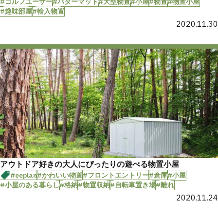
#ゴルフユーザー
#パターマット
#大型物置
#小屋
#物置
#物置小屋
#趣味部屋
#輸入物置
2020.11.30
アウトドア好きの大人にぴったりの遊べる物置小屋
#eeplan
#かわいい物置
#フロントエントリー
#倉庫
#小屋
#小屋のある暮らし
#格納
#物置収納
#自転車置き場
#離れ
2020.11.24