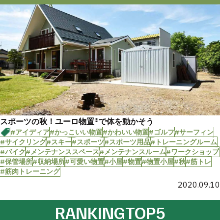
スポーツの秋！ユーロ物置®︎で体を動かそう
#アイディア
#かっこいい物置
#かわいい物置
#ゴルフ
#サーフィン
#サイクリング
#スキー
#スポーツ
#スポーツ用品
#トレーニングルーム
#バイク
#メンテナンススペース
#メンテナンスルーム
#ワークショップ
#保管場所
#収納場所
#可愛い物置
#小屋
#物置
#物置小屋
#秋
#筋トレ
#筋肉トレーニング
2020.09.10
RANKING
TOP5