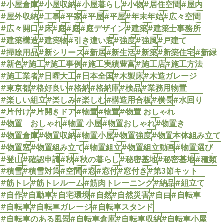
#小屋倉庫
#小屋収納
#小屋暮らし
#小物
#居住空間
#屋内
#屋外収納
#工事
#平家
#平屋
#平屋
#年末年始
#広々空間
#広々開口
#床
#庭
#庭
#庭デザイン
#建築
#建築士事務所
#建築構造
#建築物
#引き違い窓
#強度
#強風
#戸建て
#掃除用品
#新シリーズ
#新居
#新生活
#新築
#新築住宅
#新緑
#新色
#施工
#施工事例
#施工実績豊富
#施工店
#施工方法
#施工業者
#日曜大工
#日本全国
#木製床
#木造ガレージ
#東京都
#格好良い
#格納
#格納庫
#検品
#業務用物置
#楽しい組立
#楽しみ
#楽しむ
#構造用合板
#横長
#水回り
#片付け
#片開きドア
#物置
#物置
#物置 おしゃれ
#物置 おしゃれ
#物置 小屋
#物置おしゃれ
#物置き
#物置倉庫
#物置収納
#物置小屋
#物置強度
#物置本体組み立て
#物置窓
#物置組み立て
#物置組立
#物置組立動画
#物置選び
#登山
#確認申請
#秋
#秋の暮らし
#秘密基地
#秘密基地
#種類
#積雪
#積雪対策
#空間
#窓
#窓付
#窓付き
#第3節キット
#筋トレ
#筋トレルーム
#筋肉トレーニング
#納品
#組立て
#自作
#自動車
#自宅環境
#自然
#自然災害
#自由
#自転車
#自転車
#自転車ガレージ
#自転車スタンド
#自転車のある風景
#自転車倉庫
#自転車収納
#自転車小屋