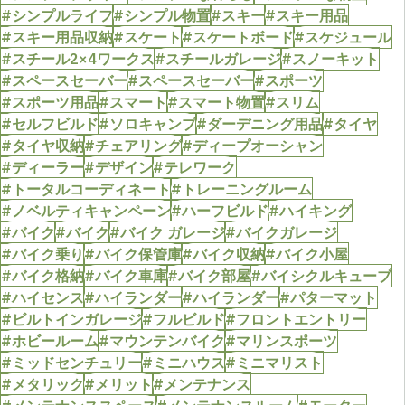
#シンプルライフ
#シンプル物置
#スキー
#スキー用品
#スキー用品収納
#スケート
#スケートボード
#スケジュール
#スチール2×4ワークス
#スチールガレージ
#スノーキット
#スペースセーバー
#スペースセーバー
#スポーツ
#スポーツ用品
#スマート
#スマート物置
#スリム
#セルフビルド
#ソロキャンプ
#ダーデニング用品
#タイヤ
#タイヤ収納
#チェアリング
#ディープオーシャン
#ディーラー
#デザイン
#テレワーク
#トータルコーディネート
#トレーニングルーム
#ノベルティキャンペーン
#ハーフビルド
#ハイキング
#バイク
#バイク
#バイク ガレージ
#バイクガレージ
#バイク乗り
#バイク保管庫
#バイク収納
#バイク小屋
#バイク格納
#バイク車庫
#バイク部屋
#バイシクルキューブ
#ハイセンス
#ハイランダー
#ハイランダー
#パターマット
#ビルトインガレージ
#フルビルド
#フロントエントリー
#ホビールーム
#マウンテンバイク
#マリンスポーツ
#ミッドセンチュリー
#ミニハウス
#ミニマリスト
#メタリック
#メリット
#メンテナンス