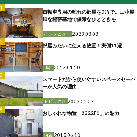
1
自転車専用の離れの部屋をDIYで。山小屋
風な秘密基地で優雅なひとときを
2023.08.08
インタビュー
2
部屋みたいに使える物置！実例11選
2023.01.20
庭
3
スマートだから使いやすいスペースセーバ
ーが人気の理由
2023.01.27
トピックス
4
おしゃれな物置「2322F1」の魅力
2015.06.10
物置