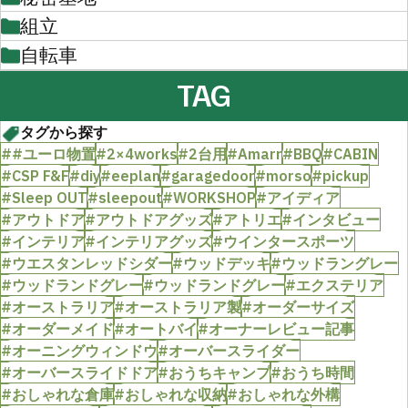
組立
自転車
TAG
タグから探す
##ユーロ物置
#2×4works
#2台用
#Amarr
#BBQ
#CABIN
#CSP F&F
#diy
#eeplan
#garagedoor
#morso
#pickup
#Sleep OUT
#sleepout
#WORKSHOP
#アイディア
#アウトドア
#アウトドアグッズ
#アトリエ
#インタビュー
#インテリア
#インテリアグッズ
#ウインタースポーツ
#ウエスタンレッドシダー
#ウッドデッキ
#ウッドラングレー
#ウッドランドグレー
#ウッドランドグレー
#エクステリア
#オーストラリア
#オーストラリア製
#オーダーサイズ
#オーダーメイド
#オートバイ
#オーナーレビュー記事
#オーニングウィンドウ
#オーバースライダー
#オーバースライドドア
#おうちキャンプ
#おうち時間
#おしゃれな倉庫
#おしゃれな収納
#おしゃれな外構