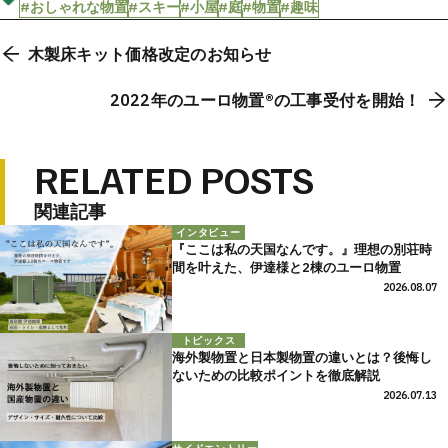
#おしゃれな物置
#スキー
#小屋
#庭
#物置
#趣味
木製床キット価格改定のお知らせ
2022年のユーロ物置®の工事受付を開始！
RELATED POSTS
関連記事
インタビュー
『ここは私の天国なんです。』理想の別荘時
間を叶えた、伊達様と2棟のユーロ物置
2026.08.07
トピックス
海外製物置と日本製物置の違いとは？後悔し
ないための比較ポイントを徹底解説
2026.07.13