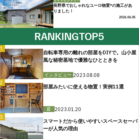
サイドエントリー
長野県でおしゃれなユーロ物置®の施工があ
りました！
2026.06.05
RANKING
TOP5
1
自転車専用の離れの部屋をDIYで。山小屋
風な秘密基地で優雅なひとときを
2023.08.08
インタビュー
2
部屋みたいに使える物置！実例11選
2023.01.20
庭
3
スマートだから使いやすいスペースセーバ
ーが人気の理由