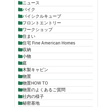
ニュース
バイク
バイシクルキューブ
フロントエントリー
ワークショップ
住まい
住宅 Fine American Homes
収納
小物
庭
木製キャビン
物置
物置HOW TO
物置のよくあるご質問
社内の様子
秘密基地