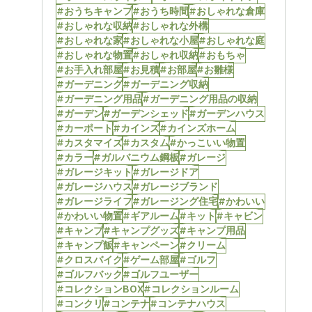
#おうちキャンプ
#おうち時間
#おしゃれな倉庫
#おしゃれな収納
#おしゃれな外構
#おしゃれな家
#おしゃれな小屋
#おしゃれな庭
#おしゃれな物置
#おしゃれ収納
#おもちゃ
#お手入れ部屋
#お見積
#お部屋
#お雛様
#ガーデニング
#ガーデニング収納
#ガーデニング用品
#ガーデニング用品の収納
#ガーデン
#ガーデンシェッド
#ガーデンハウス
#カーポート
#カインズ
#カインズホーム
#カスタマイズ
#カスタム
#かっこいい物置
#カラー
#ガルバニウム鋼板
#ガレージ
#ガレージキット
#ガレージドア
#ガレージハウス
#ガレージブランド
#ガレージライフ
#ガレージング住宅
#かわいい
#かわいい物置
#ギアルーム
#キット
#キャビン
#キャンプ
#キャンプグッズ
#キャンプ用品
#キャンプ飯
#キャンペーン
#クリーム
#クロスバイク
#ゲーム部屋
#ゴルフ
#ゴルフバック
#ゴルフユーザー
#コレクションBOX
#コレクションルーム
#コンクリ
#コンテナ
#コンテナハウス