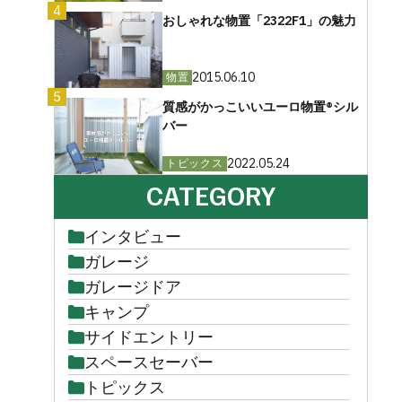
4
おしゃれな物置「2322F1」の魅力
2015.06.10
物置
5
質感がかっこいいユーロ物置®︎シル
バー
2022.05.24
トピックス
CATEGORY
インタビュー
ガレージ
ガレージドア
キャンプ
サイドエントリー
スペースセーバー
トピックス