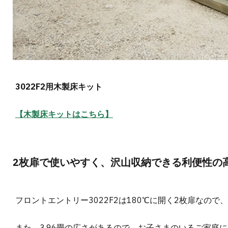
3022F2用木製床キット
【木製床キットはこちら】
2枚扉で使いやすく、沢山収納できる利便性の
フロントエントリー3022F2は180℃に開く2枚扉なの
また、3.96畳の広さがあるので、お子さまのいるご家庭