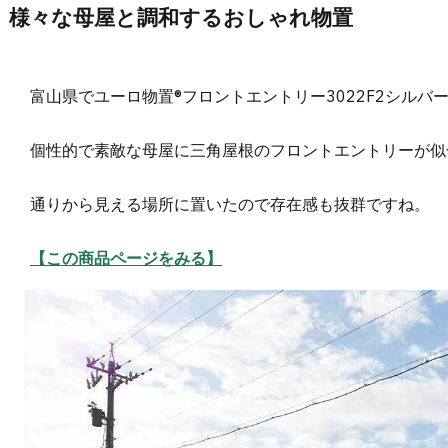
様々な母屋と調和するおしゃれ物置
富山県でユーロ物置®︎フロントエントリー3022F2シル
個性的で素敵な母屋に三角屋根のフロントエントリーが似
通りから見える場所に置いたので存在感も抜群ですね。
【この商品ページをみる】