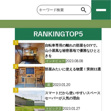
RANKING
TOP5
1
自転車専用の離れの部屋をDIYで。
山小屋風な秘密基地で優雅なひとと
きを
2023.08.08
インタビュー
2
部屋みたいに使える物置！実例11選
2023.01.20
庭
3
スマートだから使いやすいスペース
セーバーが人気の理由
2023.01.27
トピックス