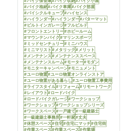
#バイク保管庫
#バイク収納
#バイク小屋
#バイク格納
#バイク車庫
#バイク部屋
#バイシクルキューブ
#ハイセンス
#ハイランダー
#ハイランダー
#パターマット
#ビルトインガレージ
#フルビルド
#フロントエントリー
#ホビールーム
#マウンテンバイク
#マリンスポーツ
#ミッドセンチュリー
#ミニハウス
#ミニマリスト
#メタリック
#メリット
#メンテナンス
#メンテナンススペース
#メンテナンスルーム
#モーター
#モダン
#モニターキャンペーン
#モニュメント
#ユーロ物置
#ユーロ物置オンラインストア
#ユーロ物置がある暮らし
#ユーロ物置工事費用
#ライフスタイル
#リフォーム
#リモートワーク
#レイアウト
#ロードバイク
#ロードバイクガレージ
#ワークショップ
#ワークショップ
#ワークショップシリーズ
#ワークスペース
#一戸建て
#一級建築士
#一級建築士事務所
#一軒家
#丈夫
#休憩スペース
#住宅
#住宅にマッチ
#住宅街
#作業スペース
#作業スペース
#作業場