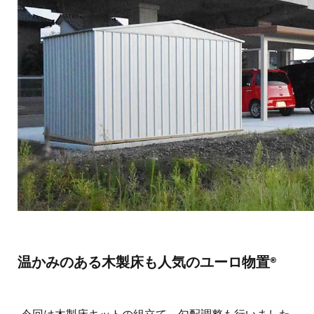
温かみのある木製床も人気のユーロ物置®︎
今回は木製床キットの組立て、勾配調整も行いました。