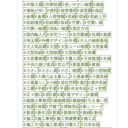
#作業小屋
#作業部屋
#使いやすい物置
#価格
#価格が安い
#便利
#保管場所
#保育園
#保証
#倉庫
#倉庫
#入荷情報
#収納
#収納
#収納上手
#収納場所
#収納庫
#取材
#可愛い
#可愛い庭
#可愛い物置
#四角い物置
#固定方法
#国内輸入元
#在宅ワーク
#在宅勤務
#在庫
#基礎
#埼玉県
#外構デザイン
#外溝
#大人の秘密基地
#大人気品番
#大型
#大型ユーロ物置
#大型倉庫
#大型収納
#大型物置
#大型物置
#大容量
#大容量物置
#大掃除
#大量入荷
#天体観測
#夫婦
#子供の遊び道具
#官公庁
#家庭菜園
#家族
#小さい
#小さい庭
#小さい物置
#小型
#小型物置
#小屋
#小屋のある暮らし
#小屋倉庫
#小屋収納
#小屋暮らし
#小物
#居住空間
#屋内
#屋外収納
#工事
#平家
#平屋
#平屋
#年末年始
#広々空間
#広々開口
#床
#庭
#庭
#庭デザイン
#建築
#建築士事務所
#建築構造
#建築物
#引き違い窓
#強度
#強風
#戸建て
#掃除用品
#新シリーズ
#新居
#新生活
#新築
#新築住宅
#新緑
#新色
#施工
#施工事例
#施工実績豊富
#施工店
#施工方法
#施工業者
#日曜大工
#日本全国