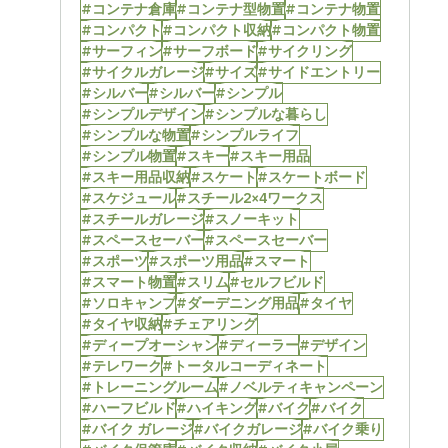
#コンテナ倉庫
#コンテナ型物置
#コンテナ物置
#コンパクト
#コンパクト収納
#コンパクト物置
#サーフィン
#サーフボード
#サイクリング
#サイクルガレージ
#サイズ
#サイドエントリー
#シルバー
#シルバー
#シンプル
#シンプルデザイン
#シンプルな暮らし
#シンプルな物置
#シンプルライフ
#シンプル物置
#スキー
#スキー用品
#スキー用品収納
#スケート
#スケートボード
#スケジュール
#スチール2×4ワークス
#スチールガレージ
#スノーキット
#スペースセーバー
#スペースセーバー
#スポーツ
#スポーツ用品
#スマート
#スマート物置
#スリム
#セルフビルド
#ソロキャンプ
#ダーデニング用品
#タイヤ
#タイヤ収納
#チェアリング
#ディープオーシャン
#ディーラー
#デザイン
#テレワーク
#トータルコーディネート
#トレーニングルーム
#ノベルティキャンペーン
#ハーフビルド
#ハイキング
#バイク
#バイク
#バイク ガレージ
#バイクガレージ
#バイク乗り