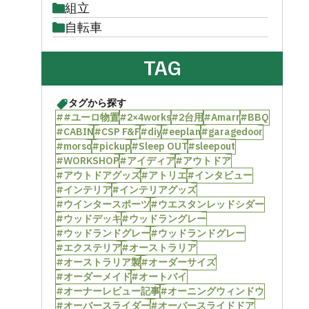
組立
自転車
TAG
タグから探す
##ユーロ物置
#2×4works
#2台用
#Amarr
#BBQ
#CABIN
#CSP F&F
#diy
#eeplan
#garagedoor
#morso
#pickup
#Sleep OUT
#sleepout
#WORKSHOP
#アイディア
#アウトドア
#アウトドアグッズ
#アトリエ
#インタビュー
#インテリア
#インテリアグッズ
#ウインタースポーツ
#ウエスタンレッドシダー
#ウッドデッキ
#ウッドラングレー
#ウッドランドグレー
#ウッドランドグレー
#エクステリア
#オーストラリア
#オーストラリア製
#オーダーサイズ
#オーダーメイド
#オートバイ
#オーナーレビュー記事
#オーニングウィンドウ
#オーバースライダー
#オーバースライドドア