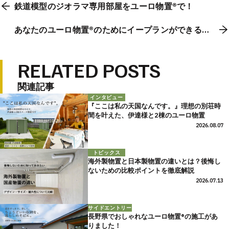
鉄道模型のジオラマ専用部屋をユーロ物置®︎で！
あなたのユーロ物置®のためにイープランができる安
心の取り組み
RELATED POSTS
関連記事
インタビュー
『ここは私の天国なんです。』理想の別荘時
間を叶えた、伊達様と2棟のユーロ物置
2026.08.07
トピックス
海外製物置と日本製物置の違いとは？後悔し
ないための比較ポイントを徹底解説
2026.07.13
サイドエントリー
長野県でおしゃれなユーロ物置®の施工があ
りました！