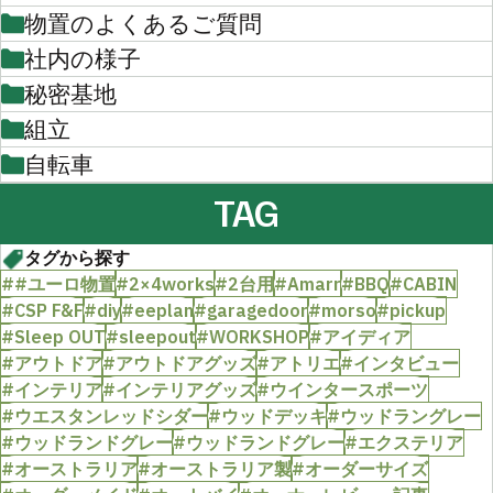
物置のよくあるご質問
社内の様子
秘密基地
組立
自転車
TAG
タグから探す
##ユーロ物置
#2×4works
#2台用
#Amarr
#BBQ
#CABIN
#CSP F&F
#diy
#eeplan
#garagedoor
#morso
#pickup
#Sleep OUT
#sleepout
#WORKSHOP
#アイディア
#アウトドア
#アウトドアグッズ
#アトリエ
#インタビュー
#インテリア
#インテリアグッズ
#ウインタースポーツ
#ウエスタンレッドシダー
#ウッドデッキ
#ウッドラングレー
#ウッドランドグレー
#ウッドランドグレー
#エクステリア
#オーストラリア
#オーストラリア製
#オーダーサイズ