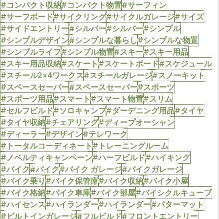
#コンパクト収納
#コンパクト物置
#サーフィン
#サーフボード
#サイクリング
#サイクルガレージ
#サイズ
#サイドエントリー
#シルバー
#シルバー
#シンプル
#シンプルデザイン
#シンプルな暮らし
#シンプルな物置
#シンプルライフ
#シンプル物置
#スキー
#スキー用品
#スキー用品収納
#スケート
#スケートボード
#スケジュール
#スチール2×4ワークス
#スチールガレージ
#スノーキット
#スペースセーバー
#スペースセーバー
#スポーツ
#スポーツ用品
#スマート
#スマート物置
#スリム
#セルフビルド
#ソロキャンプ
#ダーデニング用品
#タイヤ
#タイヤ収納
#チェアリング
#ディープオーシャン
#ディーラー
#デザイン
#テレワーク
#トータルコーディネート
#トレーニングルーム
#ノベルティキャンペーン
#ハーフビルド
#ハイキング
#バイク
#バイク
#バイク ガレージ
#バイクガレージ
#バイク乗り
#バイク保管庫
#バイク収納
#バイク小屋
#バイク格納
#バイク車庫
#バイク部屋
#バイシクルキューブ
#ハイセンス
#ハイランダー
#ハイランダー
#パターマット
#ビルトインガレージ
#フルビルド
#フロントエントリー