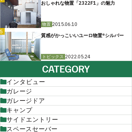
おしゃれな物置「2322F1」の魅力
2015.06.10
物置
5
質感がかっこいいユーロ物置®︎シルバー
2022.05.24
トピックス
CATEGORY
インタビュー
ガレージ
ガレージドア
キャンプ
サイドエントリー
スペースセーバー