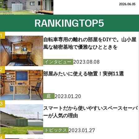
2026.06.05
RANKING
TOP5
1
自転車専用の離れの部屋をDIYで。山小屋
風な秘密基地で優雅なひとときを
2023.08.08
インタビュー
2
部屋みたいに使える物置！実例11選
2023.01.20
庭
3
スマートだから使いやすいスペースセーバ
ーが人気の理由
2023.01.27
トピックス
4