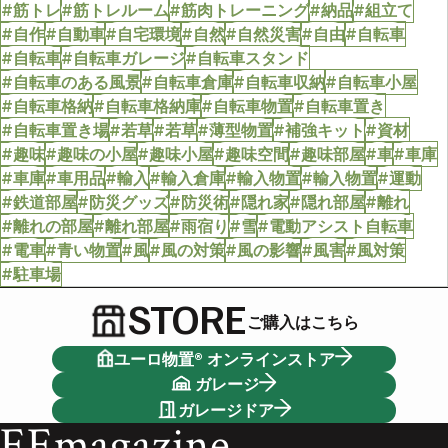
#筋トレ
#筋トレルーム
#筋肉トレーニング
#納品
#組立て
#自作
#自動車
#自宅環境
#自然
#自然災害
#自由
#自転車
#自転車
#自転車ガレージ
#自転車スタンド
#自転車のある風景
#自転車倉庫
#自転車収納
#自転車小屋
#自転車格納
#自転車格納庫
#自転車物置
#自転車置き
#自転車置き場
#若草
#若草
#薄型物置
#補強キット
#資材
#趣味
#趣味の小屋
#趣味小屋
#趣味空間
#趣味部屋
#車
#車庫
#車庫
#車用品
#輸入
#輸入倉庫
#輸入物置
#輸入物置
#運動
#鉄道部屋
#防災グッズ
#防災術
#隠れ家
#隠れ部屋
#離れ
#離れの部屋
#離れ部屋
#雨宿り
#雪
#電動アシスト自転車
#電車
#青い物置
#風
#風の対策
#風の影響
#風害
#風対策
#駐車場
STORE
ご購入はこちら
ユーロ物置® オンラインストア
ガレージ
ガレージドア
EEmagazine