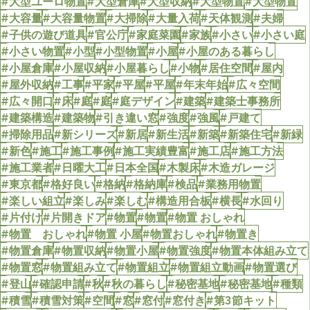
#大型ユーロ物置
#大型倉庫
#大型収納
#大型物置
#大型物置
#大容量
#大容量物置
#大掃除
#大量入荷
#天体観測
#夫婦
#子供の遊び道具
#官公庁
#家庭菜園
#家族
#小さい
#小さい庭
#小さい物置
#小型
#小型物置
#小屋
#小屋のある暮らし
#小屋倉庫
#小屋収納
#小屋暮らし
#小物
#居住空間
#屋内
#屋外収納
#工事
#平家
#平屋
#平屋
#年末年始
#広々空間
#広々開口
#床
#庭
#庭
#庭デザイン
#建築
#建築士事務所
#建築構造
#建築物
#引き違い窓
#強度
#強風
#戸建て
#掃除用品
#新シリーズ
#新居
#新生活
#新築
#新築住宅
#新緑
#新色
#施工
#施工事例
#施工実績豊富
#施工店
#施工方法
#施工業者
#日曜大工
#日本全国
#木製床
#木造ガレージ
#東京都
#格好良い
#格納
#格納庫
#検品
#業務用物置
#楽しい組立
#楽しみ
#楽しむ
#構造用合板
#横長
#水回り
#片付け
#片開きドア
#物置
#物置
#物置 おしゃれ
#物置 おしゃれ
#物置 小屋
#物置おしゃれ
#物置き
#物置倉庫
#物置収納
#物置小屋
#物置強度
#物置本体組み立て
#物置窓
#物置組み立て
#物置組立
#物置組立動画
#物置選び
#登山
#確認申請
#秋
#秋の暮らし
#秘密基地
#秘密基地
#種類
#積雪
#積雪対策
#空間
#窓
#窓付
#窓付き
#第3節キット