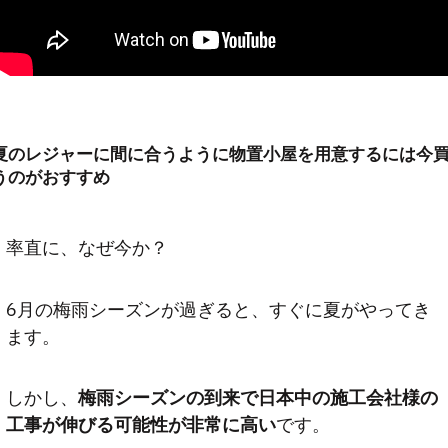
夏のレジャーに間に合うように物置小屋を用意するには今
うのがおすすめ
率直に、なぜ今か？
6月の梅雨シーズンが過ぎると、すぐに夏がやってき
ます。
しかし、
梅雨シーズンの到来で日本中の施工会社様の
工事が伸びる可能性が非常に高い
です。