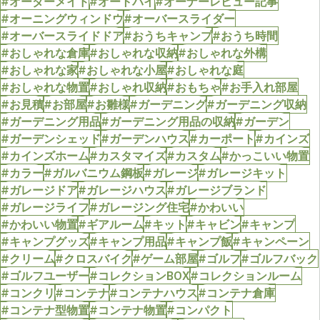
#オーダーメイド
#オートバイ
#オーナーレビュー記事
#オーニングウィンドウ
#オーバースライダー
#オーバースライドドア
#おうちキャンプ
#おうち時間
#おしゃれな倉庫
#おしゃれな収納
#おしゃれな外構
#おしゃれな家
#おしゃれな小屋
#おしゃれな庭
#おしゃれな物置
#おしゃれ収納
#おもちゃ
#お手入れ部屋
#お見積
#お部屋
#お雛様
#ガーデニング
#ガーデニング収納
#ガーデニング用品
#ガーデニング用品の収納
#ガーデン
#ガーデンシェッド
#ガーデンハウス
#カーポート
#カインズ
#カインズホーム
#カスタマイズ
#カスタム
#かっこいい物置
#カラー
#ガルバニウム鋼板
#ガレージ
#ガレージキット
#ガレージドア
#ガレージハウス
#ガレージブランド
#ガレージライフ
#ガレージング住宅
#かわいい
#かわいい物置
#ギアルーム
#キット
#キャビン
#キャンプ
#キャンプグッズ
#キャンプ用品
#キャンプ飯
#キャンペーン
#クリーム
#クロスバイク
#ゲーム部屋
#ゴルフ
#ゴルフバック
#ゴルフユーザー
#コレクションBOX
#コレクションルーム
#コンクリ
#コンテナ
#コンテナハウス
#コンテナ倉庫
#コンテナ型物置
#コンテナ物置
#コンパクト