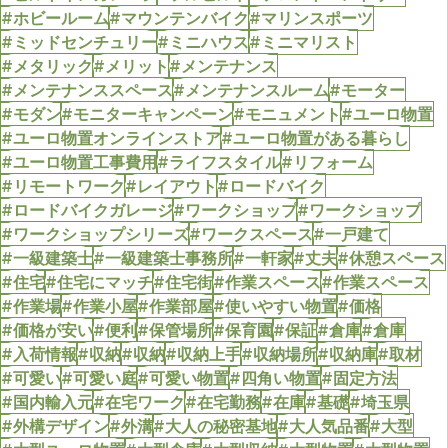
#ホビールーム
#マウンテンバイク
#マリンスポーツ
#ミッドセンチュリー
#ミニハウス
#ミニマリスト
#メタリック
#メリット
#メンテナンス
#メンテナンススペース
#メンテナンスルーム
#モーター
#モダン
#モニターキャンペーン
#モニュメント
#ユーロ物置
#ユーロ物置オンラインストア
#ユーロ物置がある暮らし
#ユーロ物置工事費用
#ライフスタイル
#リフォーム
#リモートワーク
#レイアウト
#ロードバイク
#ロードバイクガレージ
#ワークショップ
#ワークショップ
#ワークショップシリーズ
#ワークスペース
#一戸建て
#一級建築士
#一級建築士事務所
#一軒家
#丈夫
#休憩スペース
#住宅
#住宅にマッチ
#住宅街
#作業スペース
#作業スペース
#作業場
#作業小屋
#作業部屋
#使いやすい物置
#価格
#価格が安い
#便利
#保管場所
#保育園
#保証
#倉庫
#倉庫
#入荷情報
#収納
#収納
#収納上手
#収納場所
#収納庫
#取材
#可愛い
#可愛い庭
#可愛い物置
#四角い物置
#固定方法
#国内輸入元
#在宅ワーク
#在宅勤務
#在庫
#基礎
#埼玉県
#外構デザイン
#外溝
#大人の秘密基地
#大人気品番
#大型