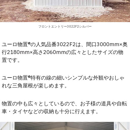
フロントエントリー3022F2シルバー
ユーロ物置®の人気品番3022F2は、間口3000mm×奥
行2180mm×高さ2060mmの広々としたサイズの物
置です。
ユーロ物置®特有の線の細いシンプルな外観やおしゃ
れな三角屋根が楽しめます。
物置の中も広々としているので、お子様の道具や自転
車・タイヤなどの収納も十分に行えます。