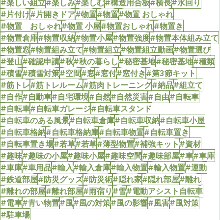
#楽しい組立
#楽しみ
#楽しむ
#構造用合板
#横長
#水回り
#片付け
#片開きドア
#物置
#物置
#物置 おしゃれ
#物置 おしゃれ
#物置 小屋
#物置おしゃれ
#物置き
#物置倉庫
#物置収納
#物置小屋
#物置強度
#物置本体組み立て
#物置窓
#物置組み立て
#物置組立
#物置組立動画
#物置選び
#登山
#確認申請
#秋
#秋の暮らし
#秘密基地
#秘密基地
#種類
#積雪
#積雪対策
#空間
#窓
#窓付
#窓付き
#第3節キット
#筋トレ
#筋トレルーム
#筋肉トレーニング
#納品
#組立て
#自作
#自動車
#自宅環境
#自然
#自然災害
#自由
#自転車
#自転車
#自転車ガレージ
#自転車スタンド
#自転車のある風景
#自転車倉庫
#自転車収納
#自転車小屋
#自転車格納
#自転車格納庫
#自転車物置
#自転車置き
#自転車置き場
#若草
#若草
#薄型物置
#補強キット
#資材
#趣味
#趣味の小屋
#趣味小屋
#趣味空間
#趣味部屋
#車
#車庫
#車庫
#車用品
#輸入
#輸入倉庫
#輸入物置
#輸入物置
#運動
#鉄道部屋
#防災グッズ
#防災術
#隠れ家
#隠れ部屋
#離れ
#離れの部屋
#離れ部屋
#雨宿り
#雪
#電動アシスト自転車
#電車
#青い物置
#風
#風の対策
#風の影響
#風害
#風対策
#駐車場