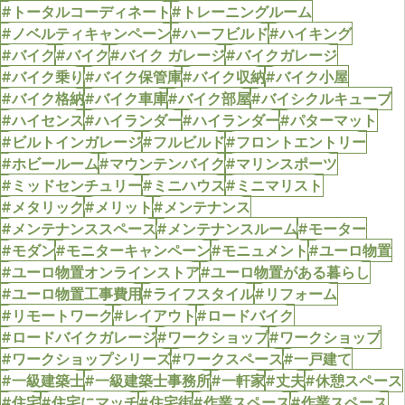
#トータルコーディネート
#トレーニングルーム
#ノベルティキャンペーン
#ハーフビルド
#ハイキング
#バイク
#バイク
#バイク ガレージ
#バイクガレージ
#バイク乗り
#バイク保管庫
#バイク収納
#バイク小屋
#バイク格納
#バイク車庫
#バイク部屋
#バイシクルキューブ
#ハイセンス
#ハイランダー
#ハイランダー
#パターマット
#ビルトインガレージ
#フルビルド
#フロントエントリー
#ホビールーム
#マウンテンバイク
#マリンスポーツ
#ミッドセンチュリー
#ミニハウス
#ミニマリスト
#メタリック
#メリット
#メンテナンス
#メンテナンススペース
#メンテナンスルーム
#モーター
#モダン
#モニターキャンペーン
#モニュメント
#ユーロ物置
#ユーロ物置オンラインストア
#ユーロ物置がある暮らし
#ユーロ物置工事費用
#ライフスタイル
#リフォーム
#リモートワーク
#レイアウト
#ロードバイク
#ロードバイクガレージ
#ワークショップ
#ワークショップ
#ワークショップシリーズ
#ワークスペース
#一戸建て
#一級建築士
#一級建築士事務所
#一軒家
#丈夫
#休憩スペース
#住宅
#住宅にマッチ
#住宅街
#作業スペース
#作業スペース