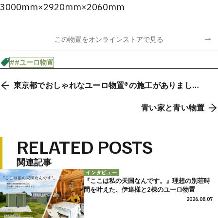
3000mm×2920mm×2060mm
この物置をオンラインストアで見る
##ユーロ物置
東京都でおしゃれなユーロ物置®︎の施工がありまし
た！
青い家と青い物置
RELATED POSTS
関連記事
インタビュー
『ここは私の天国なんです。』理想の別荘時
間を叶えた、伊達様と2棟のユーロ物置
2026.08.07