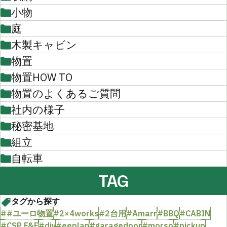
小物
庭
木製キャビン
物置
物置HOW TO
物置のよくあるご質問
社内の様子
秘密基地
組立
自転車
TAG
タグから探す
##ユーロ物置
#2×4works
#2台用
#Amarr
#BBQ
#CABIN
#CSP F&F
#diy
#eeplan
#garagedoor
#morso
#pickup