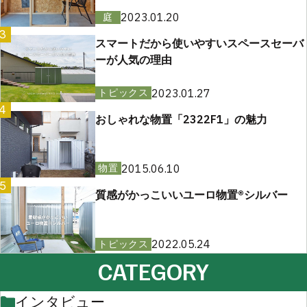
2023.01.20
庭
3
スマートだから使いやすいスペースセーバ
ーが人気の理由
2023.01.27
トピックス
4
おしゃれな物置「2322F1」の魅力
2015.06.10
物置
5
質感がかっこいいユーロ物置®︎シルバー
2022.05.24
トピックス
CATEGORY
インタビュー