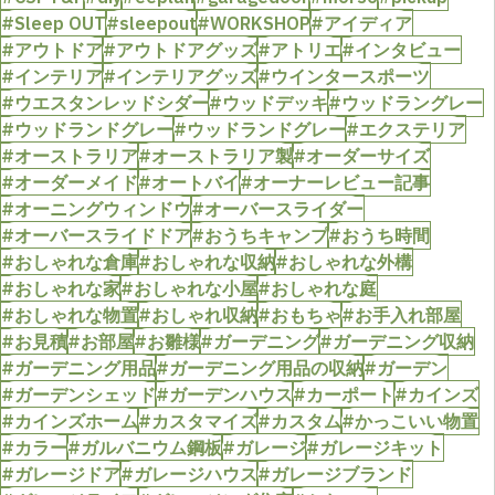
#Sleep OUT
#sleepout
#WORKSHOP
#アイディア
#アウトドア
#アウトドアグッズ
#アトリエ
#インタビュー
#インテリア
#インテリアグッズ
#ウインタースポーツ
#ウエスタンレッドシダー
#ウッドデッキ
#ウッドラングレー
#ウッドランドグレー
#ウッドランドグレー
#エクステリア
#オーストラリア
#オーストラリア製
#オーダーサイズ
#オーダーメイド
#オートバイ
#オーナーレビュー記事
#オーニングウィンドウ
#オーバースライダー
#オーバースライドドア
#おうちキャンプ
#おうち時間
#おしゃれな倉庫
#おしゃれな収納
#おしゃれな外構
#おしゃれな家
#おしゃれな小屋
#おしゃれな庭
#おしゃれな物置
#おしゃれ収納
#おもちゃ
#お手入れ部屋
#お見積
#お部屋
#お雛様
#ガーデニング
#ガーデニング収納
#ガーデニング用品
#ガーデニング用品の収納
#ガーデン
#ガーデンシェッド
#ガーデンハウス
#カーポート
#カインズ
#カインズホーム
#カスタマイズ
#カスタム
#かっこいい物置
#カラー
#ガルバニウム鋼板
#ガレージ
#ガレージキット
#ガレージドア
#ガレージハウス
#ガレージブランド