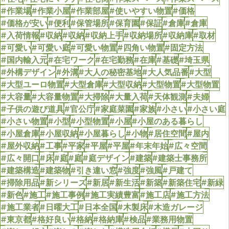
#作業場
#作業小屋
#作業部屋
#使いやすい物置
#価格
#価格が安い
#便利
#保管場所
#保育園
#保証
#倉庫
#倉庫
#入荷情報
#収納
#収納
#収納上手
#収納場所
#収納庫
#取材
#可愛い
#可愛い庭
#可愛い物置
#四角い物置
#固定方法
#国内輸入元
#在宅ワーク
#在宅勤務
#在庫
#基礎
#埼玉県
#外構デザイン
#外溝
#大人の秘密基地
#大人気品番
#大型
#大型ユーロ物置
#大型倉庫
#大型収納
#大型物置
#大型物置
#大容量
#大容量物置
#大掃除
#大量入荷
#天体観測
#夫婦
#子供の遊び道具
#官公庁
#家庭菜園
#家族
#小さい
#小さい庭
#小さい物置
#小型
#小型物置
#小屋
#小屋のある暮らし
#小屋倉庫
#小屋収納
#小屋暮らし
#小物
#居住空間
#屋内
#屋外収納
#工事
#平家
#平屋
#平屋
#年末年始
#広々空間
#広々開口
#床
#庭
#庭
#庭デザイン
#建築
#建築士事務所
#建築構造
#建築物
#引き違い窓
#強度
#強風
#戸建て
#掃除用品
#新シリーズ
#新居
#新生活
#新築
#新築住宅
#新緑
#新色
#施工
#施工事例
#施工実績豊富
#施工店
#施工方法
#施工業者
#日曜大工
#日本全国
#木製床
#木造ガレージ
#東京都
#格好良い
#格納
#格納庫
#検品
#業務用物置