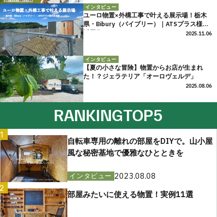
インタビュー
ユーロ物置×外構工事で叶える展示場！栃木
県・Bibury（バイブリー）｜ATSプラス様の
活用術
2025.11.06
インタビュー
【夏の小さな冒険】物置からお店が生まれ
た！？ジェラテリア「オーロヴェルデ」
2025.08.06
RANKING
TOP5
1
自転車専用の離れの部屋をDIYで。山小屋
風な秘密基地で優雅なひとときを
2023.08.08
インタビュー
2
部屋みたいに使える物置！実例11選