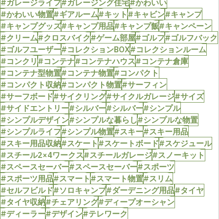
#ガレージライフ
#ガレージング住宅
#かわいい
#かわいい物置
#ギアルーム
#キット
#キャビン
#キャンプ
#キャンプグッズ
#キャンプ用品
#キャンプ飯
#キャンペーン
#クリーム
#クロスバイク
#ゲーム部屋
#ゴルフ
#ゴルフバック
#ゴルフユーザー
#コレクションBOX
#コレクションルーム
#コンクリ
#コンテナ
#コンテナハウス
#コンテナ倉庫
#コンテナ型物置
#コンテナ物置
#コンパクト
#コンパクト収納
#コンパクト物置
#サーフィン
#サーフボード
#サイクリング
#サイクルガレージ
#サイズ
#サイドエントリー
#シルバー
#シルバー
#シンプル
#シンプルデザイン
#シンプルな暮らし
#シンプルな物置
#シンプルライフ
#シンプル物置
#スキー
#スキー用品
#スキー用品収納
#スケート
#スケートボード
#スケジュール
#スチール2×4ワークス
#スチールガレージ
#スノーキット
#スペースセーバー
#スペースセーバー
#スポーツ
#スポーツ用品
#スマート
#スマート物置
#スリム
#セルフビルド
#ソロキャンプ
#ダーデニング用品
#タイヤ
#タイヤ収納
#チェアリング
#ディープオーシャン
#ディーラー
#デザイン
#テレワーク