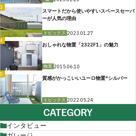
3
スマートだから使いやすいスペースセーバ
ーが人気の理由
2023.01.27
トピックス
4
おしゃれな物置「2322F1」の魅力
2015.06.10
物置
5
質感がかっこいいユーロ物置®︎シルバー
2022.05.24
トピックス
CATEGORY
インタビュー
ガレージ