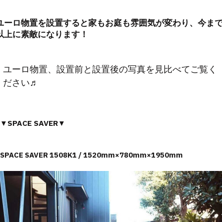
ユーロ物置を設置すると家もお庭も雰囲気が変わり、今ま
以上に素敵になります！
ユーロ物置、設置前と設置後の写真を見比べてご覧く
ださい♬
▼SPACE SAVER▼
SPACE SAVER 1508K1 / 1520mm×780mm×1950mm