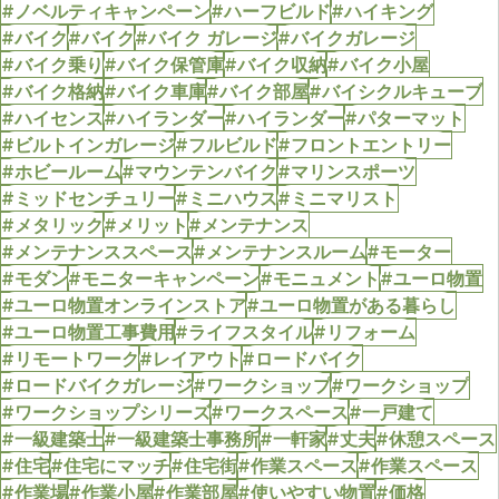
#ノベルティキャンペーン
#ハーフビルド
#ハイキング
#バイク
#バイク
#バイク ガレージ
#バイクガレージ
#バイク乗り
#バイク保管庫
#バイク収納
#バイク小屋
#バイク格納
#バイク車庫
#バイク部屋
#バイシクルキューブ
#ハイセンス
#ハイランダー
#ハイランダー
#パターマット
#ビルトインガレージ
#フルビルド
#フロントエントリー
#ホビールーム
#マウンテンバイク
#マリンスポーツ
#ミッドセンチュリー
#ミニハウス
#ミニマリスト
#メタリック
#メリット
#メンテナンス
#メンテナンススペース
#メンテナンスルーム
#モーター
#モダン
#モニターキャンペーン
#モニュメント
#ユーロ物置
#ユーロ物置オンラインストア
#ユーロ物置がある暮らし
#ユーロ物置工事費用
#ライフスタイル
#リフォーム
#リモートワーク
#レイアウト
#ロードバイク
#ロードバイクガレージ
#ワークショップ
#ワークショップ
#ワークショップシリーズ
#ワークスペース
#一戸建て
#一級建築士
#一級建築士事務所
#一軒家
#丈夫
#休憩スペース
#住宅
#住宅にマッチ
#住宅街
#作業スペース
#作業スペース
#作業場
#作業小屋
#作業部屋
#使いやすい物置
#価格