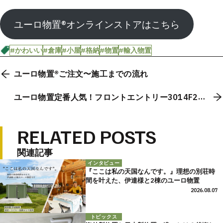
ユーロ物置®オンラインストアはこちら
#かわいい
#倉庫
#小屋
#格納
#物置
#輸入物置
ユーロ物置®️ご注文〜施工までの流れ
ユーロ物置定番人気！フロントエントリー3014F2の
施工事例5選
RELATED POSTS
関連記事
インタビュー
『ここは私の天国なんです。』理想の別荘時
間を叶えた、伊達様と2棟のユーロ物置
2026.08.07
トピックス