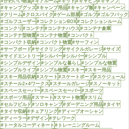
#かわいい物置
#ギアルーム
#キット
#キャビン
#キャンプ
#キャンプグッズ
#キャンプ用品
#キャンプ飯
#キャンペーン
#クリーム
#クロスバイク
#ゲーム部屋
#ゴルフ
#ゴルフバック
#ゴルフユーザー
#コレクションBOX
#コレクションルーム
#コンクリ
#コンテナ
#コンテナハウス
#コンテナ倉庫
#コンテナ型物置
#コンテナ物置
#コンパクト
#コンパクト収納
#コンパクト物置
#サーフィン
#サーフボード
#サイクリング
#サイクルガレージ
#サイズ
#サイドエントリー
#シルバー
#シルバー
#シンプル
#シンプルデザイン
#シンプルな暮らし
#シンプルな物置
#シンプルライフ
#シンプル物置
#スキー
#スキー用品
#スキー用品収納
#スケート
#スケートボード
#スケジュール
#スチール2×4ワークス
#スチールガレージ
#スノーキット
#スペースセーバー
#スペースセーバー
#スポーツ
#スポーツ用品
#スマート
#スマート物置
#スリム
#セルフビルド
#ソロキャンプ
#ダーデニング用品
#タイヤ
#タイヤ収納
#チェアリング
#ディープオーシャン
#ディーラー
#デザイン
#テレワーク
#トータルコーディネート
#トレーニングルーム