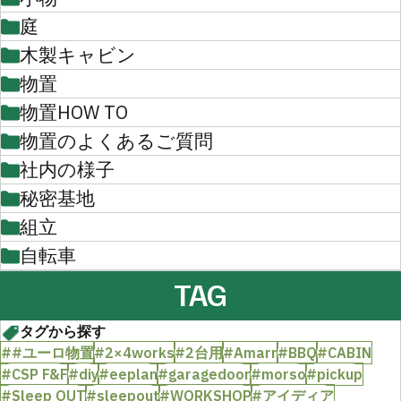
庭
木製キャビン
物置
物置HOW TO
物置のよくあるご質問
社内の様子
秘密基地
組立
自転車
TAG
タグから探す
##ユーロ物置
#2×4works
#2台用
#Amarr
#BBQ
#CABIN
#CSP F&F
#diy
#eeplan
#garagedoor
#morso
#pickup
#Sleep OUT
#sleepout
#WORKSHOP
#アイディア