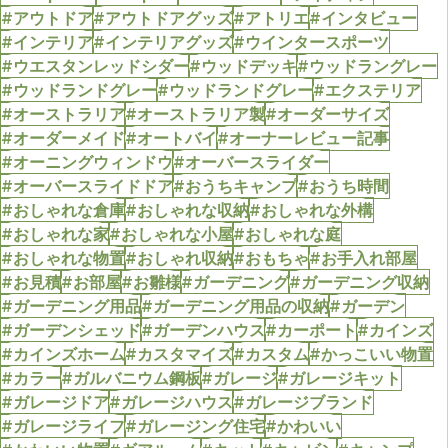
#アウトドア
#アウトドアグッズ
#アトリエ
#インタビュー
#インテリア
#インテリアグッズ
#ウインタースポーツ
#ウエスタンレッドシダー
#ウッドデッキ
#ウッドラングレー
#ウッドランドグレー
#ウッドランドグレー
#エクステリア
#オーストラリア
#オーストラリア製
#オーダーサイズ
#オーダーメイド
#オートバイ
#オーナーレビュー記事
#オーニングウィンドウ
#オーバースライダー
#オーバースライドドア
#おうちキャンプ
#おうち時間
#おしゃれな倉庫
#おしゃれな収納
#おしゃれな外構
#おしゃれな家
#おしゃれな小屋
#おしゃれな庭
#おしゃれな物置
#おしゃれ収納
#おもちゃ
#お手入れ部屋
#お見積
#お部屋
#お雛様
#ガーデニング
#ガーデニング収納
#ガーデニング用品
#ガーデニング用品の収納
#ガーデン
#ガーデンシェッド
#ガーデンハウス
#カーポート
#カインズ
#カインズホーム
#カスタマイズ
#カスタム
#かっこいい物置
#カラー
#ガルバニウム鋼板
#ガレージ
#ガレージキット
#ガレージドア
#ガレージハウス
#ガレージブランド
#ガレージライフ
#ガレージング住宅
#かわいい