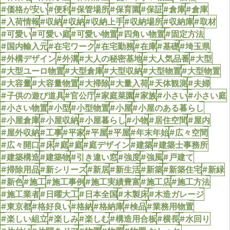
#価格が安い
#便利
#保管場所
#保育園
#保証
#倉庫
#倉庫
#入荷情報
#収納
#収納
#収納上手
#収納場所
#収納庫
#取材
#可愛い
#可愛い庭
#可愛い物置
#四角い物置
#固定方法
#国内輸入元
#在宅ワーク
#在宅勤務
#在庫
#基礎
#埼玉県
#外構デザイン
#外溝
#大人の秘密基地
#大人気品番
#大型
#大型ユーロ物置
#大型倉庫
#大型収納
#大型物置
#大型物置
#大容量
#大容量物置
#大掃除
#大量入荷
#天体観測
#夫婦
#子供の遊び道具
#官公庁
#家庭菜園
#家族
#小さい
#小さい庭
#小さい物置
#小型
#小型物置
#小屋
#小屋のある暮らし
#小屋倉庫
#小屋収納
#小屋暮らし
#小物
#居住空間
#屋内
#屋外収納
#工事
#平家
#平屋
#平屋
#年末年始
#広々空間
#広々開口
#床
#庭
#庭
#庭デザイン
#建築
#建築士事務所
#建築構造
#建築物
#引き違い窓
#強度
#強風
#戸建て
#掃除用品
#新シリーズ
#新居
#新生活
#新築
#新築住宅
#新緑
#新色
#施工
#施工事例
#施工実績豊富
#施工店
#施工方法
#施工業者
#日曜大工
#日本全国
#木製床
#木造ガレージ
#東京都
#格好良い
#格納
#格納庫
#検品
#業務用物置
#楽しい組立
#楽しみ
#楽しむ
#構造用合板
#横長
#水回り