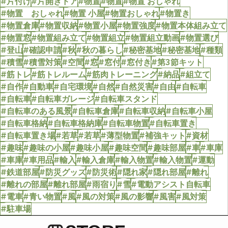
#片付け
#片開きドア
#物置
#物置
#物置 おしゃれ
#物置 おしゃれ
#物置 小屋
#物置おしゃれ
#物置き
#物置倉庫
#物置収納
#物置小屋
#物置強度
#物置本体組み立て
#物置窓
#物置組み立て
#物置組立
#物置組立動画
#物置選び
#登山
#確認申請
#秋
#秋の暮らし
#秘密基地
#秘密基地
#種類
#積雪
#積雪対策
#空間
#窓
#窓付
#窓付き
#第3節キット
#筋トレ
#筋トレルーム
#筋肉トレーニング
#納品
#組立て
#自作
#自動車
#自宅環境
#自然
#自然災害
#自由
#自転車
#自転車
#自転車ガレージ
#自転車スタンド
#自転車のある風景
#自転車倉庫
#自転車収納
#自転車小屋
#自転車格納
#自転車格納庫
#自転車物置
#自転車置き
#自転車置き場
#若草
#若草
#薄型物置
#補強キット
#資材
#趣味
#趣味の小屋
#趣味小屋
#趣味空間
#趣味部屋
#車
#車庫
#車庫
#車用品
#輸入
#輸入倉庫
#輸入物置
#輸入物置
#運動
#鉄道部屋
#防災グッズ
#防災術
#隠れ家
#隠れ部屋
#離れ
#離れの部屋
#離れ部屋
#雨宿り
#雪
#電動アシスト自転車
#電車
#青い物置
#風
#風の対策
#風の影響
#風害
#風対策
#駐車場