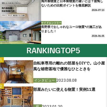
海外製物置と日本製物置の違いとは？後悔し
ないための比較ポイントを徹底解説
2026.07.13
サイドエントリー
長野県でおしゃれなユーロ物置®の施工があ
りました！
2026.06.05
RANKING
TOP5
1
自転車専用の離れの部屋をDIYで。山小屋
風な秘密基地で優雅なひとときを
2023.08.08
インタビュー
2
部屋みたいに使える物置！実例11選
2023.01.20
庭