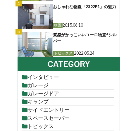
4
おしゃれな物置「2322F1」の魅力
2015.06.10
物置
5
質感がかっこいいユーロ物置®︎シル
バー
2022.05.24
トピックス
CATEGORY
インタビュー
ガレージ
ガレージドア
キャンプ
サイドエントリー
スペースセーバー
トピックス