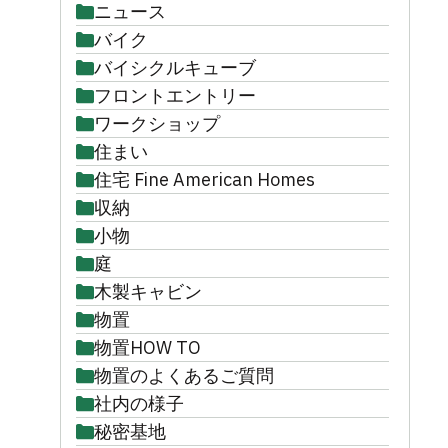
ニュース
バイク
バイシクルキューブ
フロントエントリー
ワークショップ
住まい
住宅 Fine American Homes
収納
小物
庭
木製キャビン
物置
物置HOW TO
物置のよくあるご質問
社内の様子
秘密基地