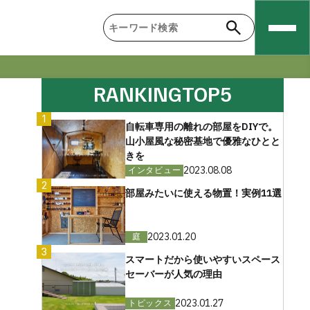
RANKING
TOP5
1
自転車専用の離れの部屋をDIYで。
山小屋風な秘密基地で優雅なひとと
きを
2023.08.08
インタビュー
2
部屋みたいに使える物置！実例11選
2023.01.20
庭
3
スマートだから使いやすいスペース
セーバーが人気の理由
2023.01.27
トピックス