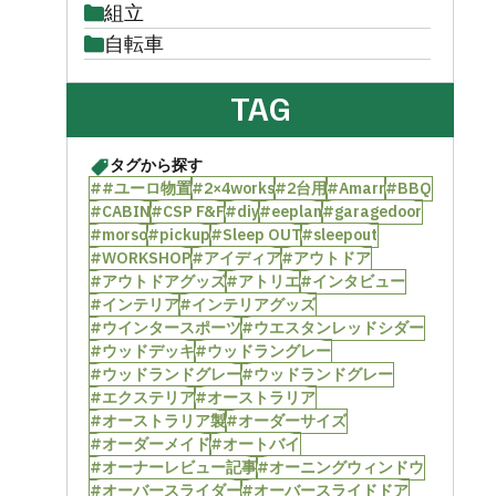
組立
自転車
TAG
タグから探す
##ユーロ物置
#2×4works
#2台用
#Amarr
#BBQ
#CABIN
#CSP F&F
#diy
#eeplan
#garagedoor
#morso
#pickup
#Sleep OUT
#sleepout
#WORKSHOP
#アイディア
#アウトドア
#アウトドアグッズ
#アトリエ
#インタビュー
#インテリア
#インテリアグッズ
#ウインタースポーツ
#ウエスタンレッドシダー
#ウッドデッキ
#ウッドラングレー
#ウッドランドグレー
#ウッドランドグレー
#エクステリア
#オーストラリア
#オーストラリア製
#オーダーサイズ
#オーダーメイド
#オートバイ
#オーナーレビュー記事
#オーニングウィンドウ
#オーバースライダー
#オーバースライドドア