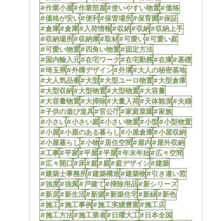
#作業小屋
#作業部屋
#使いやすい物置
#価格
#価格が安い
#便利
#保管場所
#保育園
#保証
#倉庫
#倉庫
#入荷情報
#収納
#収納
#収納上手
#収納場所
#収納庫
#取材
#可愛い
#可愛い庭
#可愛い物置
#四角い物置
#固定方法
#国内輸入元
#在宅ワーク
#在宅勤務
#在庫
#基礎
#埼玉県
#外構デザイン
#外溝
#大人の秘密基地
#大人気品番
#大型
#大型ユーロ物置
#大型倉庫
#大型収納
#大型物置
#大型物置
#大容量
#大容量物置
#大掃除
#大量入荷
#天体観測
#夫婦
#子供の遊び道具
#官公庁
#家庭菜園
#家族
#小さい
#小さい庭
#小さい物置
#小型
#小型物置
#小屋
#小屋のある暮らし
#小屋倉庫
#小屋収納
#小屋暮らし
#小物
#居住空間
#屋内
#屋外収納
#工事
#平家
#平屋
#平屋
#年末年始
#広々空間
#広々開口
#床
#庭
#庭
#庭デザイン
#建築
#建築士事務所
#建築構造
#建築物
#引き違い窓
#強度
#強風
#戸建て
#掃除用品
#新シリーズ
#新居
#新生活
#新築
#新築住宅
#新緑
#新色
#施工
#施工事例
#施工実績豊富
#施工店
#施工方法
#施工業者
#日曜大工
#日本全国