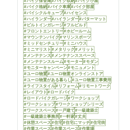
#バイク保管庫
#バイク収納
#バイク小屋
#バイク格納
#バイク車庫
#バイク部屋
#バイシクルキューブ
#ハイセンス
#ハイランダー
#ハイランダー
#パターマット
#ビルトインガレージ
#フルビルド
#フロントエントリー
#ホビールーム
#マウンテンバイク
#マリンスポーツ
#ミッドセンチュリー
#ミニハウス
#ミニマリスト
#メタリック
#メリット
#メンテナンス
#メンテナンススペース
#メンテナンスルーム
#モーター
#モダン
#モニターキャンペーン
#モニュメント
#ユーロ物置
#ユーロ物置オンラインストア
#ユーロ物置がある暮らし
#ユーロ物置工事費用
#ライフスタイル
#リフォーム
#リモートワーク
#レイアウト
#ロードバイク
#ロードバイクガレージ
#ワークショップ
#ワークショップ
#ワークショップシリーズ
#ワークスペース
#一戸建て
#一級建築士
#一級建築士事務所
#一軒家
#丈夫
#休憩スペース
#住宅
#住宅にマッチ
#住宅街
#作業スペース
#作業スペース
#作業場