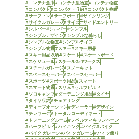
#コンテナ倉庫
#コンテナ型物置
#コンテナ物置
#コンパクト
#コンパクト収納
#コンパクト物置
#サーフィン
#サーフボード
#サイクリング
#サイクルガレージ
#サイズ
#サイドエントリー
#シルバー
#シルバー
#シンプル
#シンプルデザイン
#シンプルな暮らし
#シンプルな物置
#シンプルライフ
#シンプル物置
#スキー
#スキー用品
#スキー用品収納
#スケート
#スケートボード
#スケジュール
#スチール2×4ワークス
#スチールガレージ
#スノーキット
#スペースセーバー
#スペースセーバー
#スポーツ
#スポーツ用品
#スマート
#スマート物置
#スリム
#セルフビルド
#ソロキャンプ
#ダーデニング用品
#タイヤ
#タイヤ収納
#チェアリング
#ディープオーシャン
#ディーラー
#デザイン
#テレワーク
#トータルコーディネート
#トレーニングルーム
#ノベルティキャンペーン
#ハーフビルド
#ハイキング
#バイク
#バイク
#バイク ガレージ
#バイクガレージ
#バイク乗り