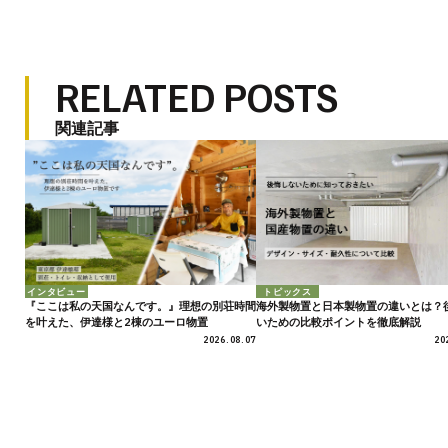
RELATED POSTS
関連記事
インタビュー
トピックス
『ここは私の天国なんです。』理想の別荘時間
海外製物置と日本製物置の違いとは？
を叶えた、伊達様と2棟のユーロ物置
いための比較ポイントを徹底解説
2026.08.07
20