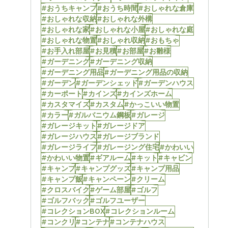
#おうちキャンプ
#おうち時間
#おしゃれな倉庫
#おしゃれな収納
#おしゃれな外構
#おしゃれな家
#おしゃれな小屋
#おしゃれな庭
#おしゃれな物置
#おしゃれ収納
#おもちゃ
#お手入れ部屋
#お見積
#お部屋
#お雛様
#ガーデニング
#ガーデニング収納
#ガーデニング用品
#ガーデニング用品の収納
#ガーデン
#ガーデンシェッド
#ガーデンハウス
#カーポート
#カインズ
#カインズホーム
#カスタマイズ
#カスタム
#かっこいい物置
#カラー
#ガルバニウム鋼板
#ガレージ
#ガレージキット
#ガレージドア
#ガレージハウス
#ガレージブランド
#ガレージライフ
#ガレージング住宅
#かわいい
#かわいい物置
#ギアルーム
#キット
#キャビン
#キャンプ
#キャンプグッズ
#キャンプ用品
#キャンプ飯
#キャンペーン
#クリーム
#クロスバイク
#ゲーム部屋
#ゴルフ
#ゴルフバック
#ゴルフユーザー
#コレクションBOX
#コレクションルーム
#コンクリ
#コンテナ
#コンテナハウス