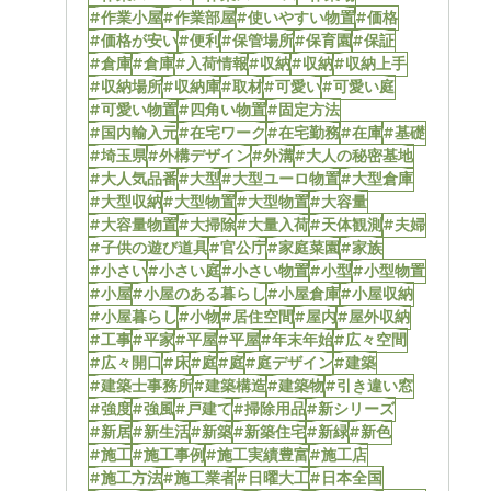
#作業小屋
#作業部屋
#使いやすい物置
#価格
#価格が安い
#便利
#保管場所
#保育園
#保証
#倉庫
#倉庫
#入荷情報
#収納
#収納
#収納上手
#収納場所
#収納庫
#取材
#可愛い
#可愛い庭
#可愛い物置
#四角い物置
#固定方法
#国内輸入元
#在宅ワーク
#在宅勤務
#在庫
#基礎
#埼玉県
#外構デザイン
#外溝
#大人の秘密基地
#大人気品番
#大型
#大型ユーロ物置
#大型倉庫
#大型収納
#大型物置
#大型物置
#大容量
#大容量物置
#大掃除
#大量入荷
#天体観測
#夫婦
#子供の遊び道具
#官公庁
#家庭菜園
#家族
#小さい
#小さい庭
#小さい物置
#小型
#小型物置
#小屋
#小屋のある暮らし
#小屋倉庫
#小屋収納
#小屋暮らし
#小物
#居住空間
#屋内
#屋外収納
#工事
#平家
#平屋
#平屋
#年末年始
#広々空間
#広々開口
#床
#庭
#庭
#庭デザイン
#建築
#建築士事務所
#建築構造
#建築物
#引き違い窓
#強度
#強風
#戸建て
#掃除用品
#新シリーズ
#新居
#新生活
#新築
#新築住宅
#新緑
#新色
#施工
#施工事例
#施工実績豊富
#施工店
#施工方法
#施工業者
#日曜大工
#日本全国