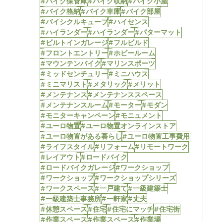
#バイク保管庫
#バイク収納
#バイク小屋
#バイク格納
#バイク車庫
#バイク部屋
#バイシクルキューブ
#ハイセンス
#ハイランダー
#ハイランダー
#パターマット
#ビルトインガレージ
#フルビルド
#フロントエントリー
#ホビールーム
#マウンテンバイク
#マリンスポーツ
#ミッドセンチュリー
#ミニハウス
#ミニマリスト
#メタリック
#メリット
#メンテナンス
#メンテナンススペース
#メンテナンスルーム
#モーター
#モダン
#モニターキャンペーン
#モニュメント
#ユーロ物置
#ユーロ物置オンラインストア
#ユーロ物置がある暮らし
#ユーロ物置工事費用
#ライフスタイル
#リフォーム
#リモートワーク
#レイアウト
#ロードバイク
#ロードバイクガレージ
#ワークショップ
#ワークショップ
#ワークショップシリーズ
#ワークスペース
#一戸建て
#一級建築士
#一級建築士事務所
#一軒家
#丈夫
#休憩スペース
#住宅
#住宅にマッチ
#住宅街
#作業スペース
#作業スペース
#作業場