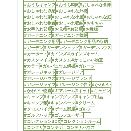
#おうちキャンプ
#おうち時間
#おしゃれな倉庫
#おしゃれな収納
#おしゃれな外構
#おしゃれな家
#おしゃれな小屋
#おしゃれな庭
#おしゃれな物置
#おしゃれ収納
#おもちゃ
#お手入れ部屋
#お見積
#お部屋
#お雛様
#ガーデニング
#ガーデニング収納
#ガーデニング用品
#ガーデニング用品の収納
#ガーデン
#ガーデンシェッド
#ガーデンハウス
#カーポート
#カインズ
#カインズホーム
#カスタマイズ
#カスタム
#かっこいい物置
#カラー
#ガルバニウム鋼板
#ガレージ
#ガレージキット
#ガレージドア
#ガレージハウス
#ガレージブランド
#ガレージライフ
#ガレージング住宅
#かわいい
#かわいい物置
#ギアルーム
#キット
#キャビン
#キャンプ
#キャンプグッズ
#キャンプ用品
#キャンプ飯
#キャンペーン
#クリーム
#クロスバイク
#ゲーム部屋
#ゴルフ
#ゴルフバック
#ゴルフユーザー
#コレクションBOX
#コレクションルーム
#コンクリ
#コンテナ
#コンテナハウス