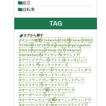
組立
自転車
TAG
タグから探す
##ユーロ物置
#2×4works
#2台用
#Amarr
#BBQ
#CABIN
#CSP F&F
#diy
#eeplan
#garagedoor
#morso
#pickup
#Sleep OUT
#sleepout
#WORKSHOP
#アイディア
#アウトドア
#アウトドアグッズ
#アトリエ
#インタビュー
#インテリア
#インテリアグッズ
#ウインタースポーツ
#ウエスタンレッドシダー
#ウッドデッキ
#ウッドラングレー
#ウッドランドグレー
#ウッドランドグレー
#エクステリア
#オーストラリア
#オーストラリア製
#オーダーサイズ
#オーダーメイド
#オートバイ
#オーナーレビュー記事
#オーニングウィンドウ
#オーバースライダー
#オーバースライドドア