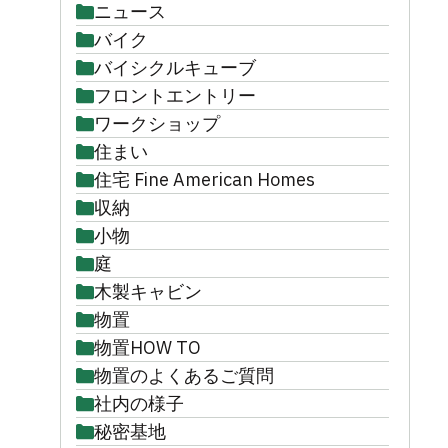
ニュース
バイク
バイシクルキューブ
フロントエントリー
ワークショップ
住まい
住宅 Fine American Homes
収納
小物
庭
木製キャビン
物置
物置HOW TO
物置のよくあるご質問
社内の様子
秘密基地