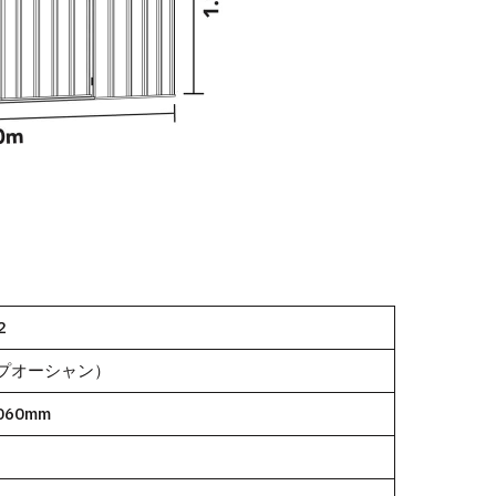
2
ィープオーシャン）
060mm