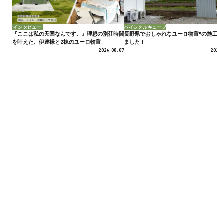
インタビュー
バイシクルキューブ
『ここは私の天国なんです。』理想の別荘時間
長野県でおしゃれなユーロ物置®の施
を叶えた、伊達様と2棟のユーロ物置
ました！
2026.08.07
20