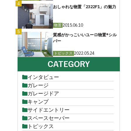
4
おしゃれな物置「2322F1」の魅力
2015.06.10
物置
5
質感がかっこいいユーロ物置®︎シル
バー
2022.05.24
トピックス
CATEGORY
インタビュー
ガレージ
ガレージドア
キャンプ
サイドエントリー
スペースセーバー
トピックス