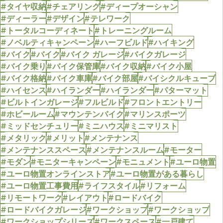
#タイヤ収納
#チェアリング
#ディープオーシャン
#ディーラー
#デザイン
#テレワーク
#トータルコーディネート
#トレーニングルーム
#ノベルティキャンペーン
#ハーフビルド
#ハイキング
#バイク
#バイク
#バイク ガレージ
#バイクガレージ
#バイク乗り
#バイク保管庫
#バイク収納
#バイク小屋
#バイク格納
#バイク車庫
#バイク部屋
#バイシクルキューブ
#ハイセンス
#ハイランダー
#ハイランダー
#パターマット
#ビルトインガレージ
#フルビルド
#フロントエントリー
#ホビールーム
#マウンテンバイク
#マリンスポーツ
#ミッドセンチュリー
#ミニハウス
#ミニマリスト
#メタリック
#メリット
#メンテナンス
#メンテナンススペース
#メンテナンスルーム
#モーター
#モダン
#モニターキャンペーン
#モニュメント
#ユーロ物置
#ユーロ物置オンラインストア
#ユーロ物置がある暮らし
#ユーロ物置工事費用
#ライフスタイル
#リフォーム
#リモートワーク
#レイアウト
#ロードバイク
#ロードバイクガレージ
#ワークショップ
#ワークショップ
#ワークショップシリーズ
#ワークスペース
#一戸建て