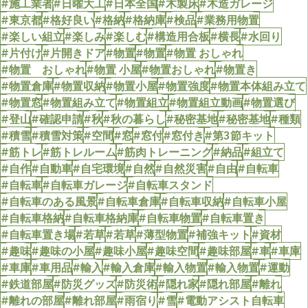
#施工業者
#日曜大工
#日本全国
#木製床
#木造ガレージ
#東京都
#格好良い
#格納
#格納庫
#検品
#業務用物置
#楽しい組立
#楽しみ
#楽しむ
#構造用合板
#横長
#水回り
#片付け
#片開きドア
#物置
#物置
#物置 おしゃれ
#物置 おしゃれ
#物置 小屋
#物置おしゃれ
#物置き
#物置倉庫
#物置収納
#物置小屋
#物置強度
#物置本体組み立て
#物置窓
#物置組み立て
#物置組立
#物置組立動画
#物置選び
#登山
#確認申請
#秋
#秋の暮らし
#秘密基地
#秘密基地
#種類
#積雪
#積雪対策
#空間
#窓
#窓付
#窓付き
#第3節キット
#筋トレ
#筋トレルーム
#筋肉トレーニング
#納品
#組立て
#自作
#自動車
#自宅環境
#自然
#自然災害
#自由
#自転車
#自転車
#自転車ガレージ
#自転車スタンド
#自転車のある風景
#自転車倉庫
#自転車収納
#自転車小屋
#自転車格納
#自転車格納庫
#自転車物置
#自転車置き
#自転車置き場
#若草
#若草
#薄型物置
#補強キット
#資材
#趣味
#趣味の小屋
#趣味小屋
#趣味空間
#趣味部屋
#車
#車庫
#車庫
#車用品
#輸入
#輸入倉庫
#輸入物置
#輸入物置
#運動
#鉄道部屋
#防災グッズ
#防災術
#隠れ家
#隠れ部屋
#離れ
#離れの部屋
#離れ部屋
#雨宿り
#雪
#電動アシスト自転車