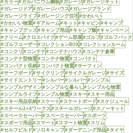
#カラー
#ガルバニウム鋼板
#ガレージ
#ガレージキット
#ガレージドア
#ガレージハウス
#ガレージブランド
#ガレージライフ
#ガレージング住宅
#かわいい
#かわいい物置
#ギアルーム
#キット
#キャビン
#キャンプ
#キャンプグッズ
#キャンプ用品
#キャンプ飯
#キャンペーン
#クリーム
#クロスバイク
#ゲーム部屋
#ゴルフ
#ゴルフバック
#ゴルフユーザー
#コレクションBOX
#コレクションルーム
#コンクリ
#コンテナ
#コンテナハウス
#コンテナ倉庫
#コンテナ型物置
#コンテナ物置
#コンパクト
#コンパクト収納
#コンパクト物置
#サーフィン
#サーフボード
#サイクリング
#サイクルガレージ
#サイズ
#サイドエントリー
#シルバー
#シルバー
#シンプル
#シンプルデザイン
#シンプルな暮らし
#シンプルな物置
#シンプルライフ
#シンプル物置
#スキー
#スキー用品
#スキー用品収納
#スケート
#スケートボード
#スケジュール
#スチール2×4ワークス
#スチールガレージ
#スノーキット
#スペースセーバー
#スペースセーバー
#スポーツ
#スポーツ用品
#スマート
#スマート物置
#スリム
#セルフビルド
#ソロキャンプ
#ダーデニング用品
#タイヤ