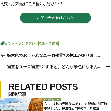
ぜひお気軽にご相談ください！
お問い合わせはこちら
#ウッドランドグレー
#ユーロ物置
栃木県でおしゃれなユーロ物置®の施工がありまし
た。
物置をユーロ物置®にすると、どんな景色になるんだ
ろう？
RELATED POSTS
関連記事
インタビュー
『ここは私の天国なんです。』理想の別荘時
間を叶えた、伊達様と2棟のユーロ物置