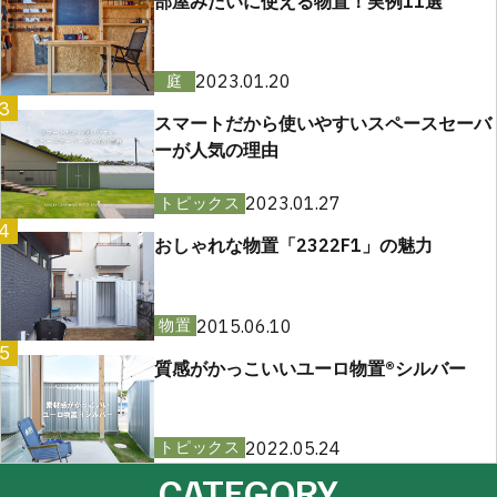
部屋みたいに使える物置！実例11選
2023.01.20
庭
3
スマートだから使いやすいスペースセーバ
ーが人気の理由
2023.01.27
トピックス
4
おしゃれな物置「2322F1」の魅力
2015.06.10
物置
5
質感がかっこいいユーロ物置®︎シルバー
2022.05.24
トピックス
CATEGORY