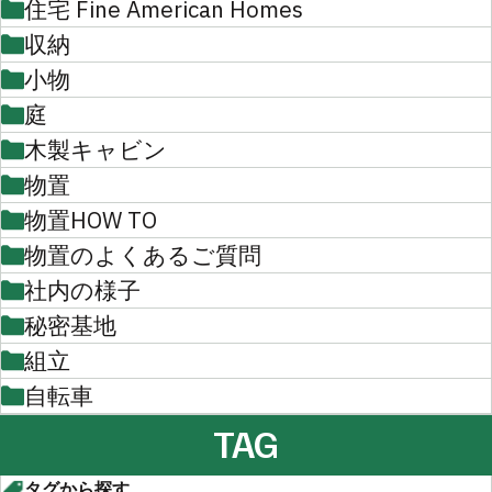
住宅 Fine American Homes
収納
小物
庭
木製キャビン
物置
物置HOW TO
物置のよくあるご質問
社内の様子
秘密基地
組立
自転車
TAG
タグから探す