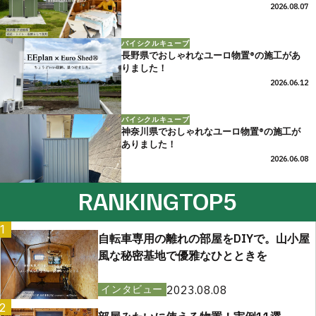
2026.08.07
バイシクルキューブ
長野県でおしゃれなユーロ物置®の施工があ
りました！
2026.06.12
バイシクルキューブ
神奈川県でおしゃれなユーロ物置®の施工が
ありました！
2026.06.08
RANKING
TOP5
1
自転車専用の離れの部屋をDIYで。山小屋
風な秘密基地で優雅なひとときを
2023.08.08
インタビュー
2