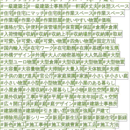
#一級建築士
#一級建築士事務所
#一軒家
#丈夫
#休憩スペース
#住宅
#住宅にマッチ
#住宅街
#作業スペース
#作業スペース
#作業場
#作業小屋
#作業部屋
#使いやすい物置
#価格
#価格が安い
#便利
#保管場所
#保育園
#保証
#倉庫
#倉庫
#入荷情報
#収納
#収納
#収納上手
#収納場所
#収納庫
#取材
#可愛い
#可愛い庭
#可愛い物置
#四角い物置
#固定方法
#国内輸入元
#在宅ワーク
#在宅勤務
#在庫
#基礎
#埼玉県
#外構デザイン
#外溝
#大人の秘密基地
#大人気品番
#大型
#大型ユーロ物置
#大型倉庫
#大型収納
#大型物置
#大型物置
#大容量
#大容量物置
#大掃除
#大量入荷
#天体観測
#夫婦
#子供の遊び道具
#官公庁
#家庭菜園
#家族
#小さい
#小さい庭
#小さい物置
#小型
#小型物置
#小屋
#小屋のある暮らし
#小屋倉庫
#小屋収納
#小屋暮らし
#小物
#居住空間
#屋内
#屋外収納
#工事
#平家
#平屋
#平屋
#年末年始
#広々空間
#広々開口
#床
#庭
#庭
#庭デザイン
#建築
#建築士事務所
#建築構造
#建築物
#引き違い窓
#強度
#強風
#戸建て
#掃除用品
#新シリーズ
#新居
#新生活
#新築
#新築住宅
#新緑
#新色
#施工
#施工事例
#施工実績豊富
#施工店
#施工方法