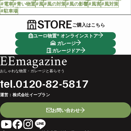
#電車
#青い物置
#風
#風の対策
#風の影響
#風害
#風対策
#駐車場
STORE
ご購入はこちら
ユーロ物置® オンラインストア
ガレージ
ガレージドア
EEmagazine
おしゃれな物置・ガレージと暮らそう
tel.
0120-82-5817
運営：
株式会社イープラン
お問い合わせ