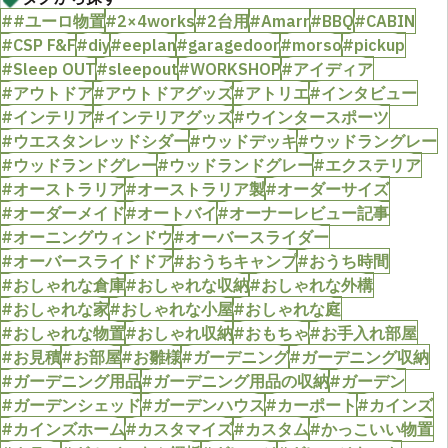
##ユーロ物置
#2×4works
#2台用
#Amarr
#BBQ
#CABIN
#CSP F&F
#diy
#eeplan
#garagedoor
#morso
#pickup
#Sleep OUT
#sleepout
#WORKSHOP
#アイディア
#アウトドア
#アウトドアグッズ
#アトリエ
#インタビュー
#インテリア
#インテリアグッズ
#ウインタースポーツ
#ウエスタンレッドシダー
#ウッドデッキ
#ウッドラングレー
#ウッドランドグレー
#ウッドランドグレー
#エクステリア
#オーストラリア
#オーストラリア製
#オーダーサイズ
#オーダーメイド
#オートバイ
#オーナーレビュー記事
#オーニングウィンドウ
#オーバースライダー
#オーバースライドドア
#おうちキャンプ
#おうち時間
#おしゃれな倉庫
#おしゃれな収納
#おしゃれな外構
#おしゃれな家
#おしゃれな小屋
#おしゃれな庭
#おしゃれな物置
#おしゃれ収納
#おもちゃ
#お手入れ部屋
#お見積
#お部屋
#お雛様
#ガーデニング
#ガーデニング収納
#ガーデニング用品
#ガーデニング用品の収納
#ガーデン
#ガーデンシェッド
#ガーデンハウス
#カーポート
#カインズ
#カインズホーム
#カスタマイズ
#カスタム
#かっこいい物置