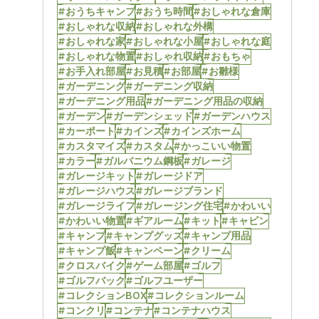
#おうちキャンプ
#おうち時間
#おしゃれな倉庫
#おしゃれな収納
#おしゃれな外構
#おしゃれな家
#おしゃれな小屋
#おしゃれな庭
#おしゃれな物置
#おしゃれ収納
#おもちゃ
#お手入れ部屋
#お見積
#お部屋
#お雛様
#ガーデニング
#ガーデニング収納
#ガーデニング用品
#ガーデニング用品の収納
#ガーデン
#ガーデンシェッド
#ガーデンハウス
#カーポート
#カインズ
#カインズホーム
#カスタマイズ
#カスタム
#かっこいい物置
#カラー
#ガルバニウム鋼板
#ガレージ
#ガレージキット
#ガレージドア
#ガレージハウス
#ガレージブランド
#ガレージライフ
#ガレージング住宅
#かわいい
#かわいい物置
#ギアルーム
#キット
#キャビン
#キャンプ
#キャンプグッズ
#キャンプ用品
#キャンプ飯
#キャンペーン
#クリーム
#クロスバイク
#ゲーム部屋
#ゴルフ
#ゴルフバック
#ゴルフユーザー
#コレクションBOX
#コレクションルーム
#コンクリ
#コンテナ
#コンテナハウス