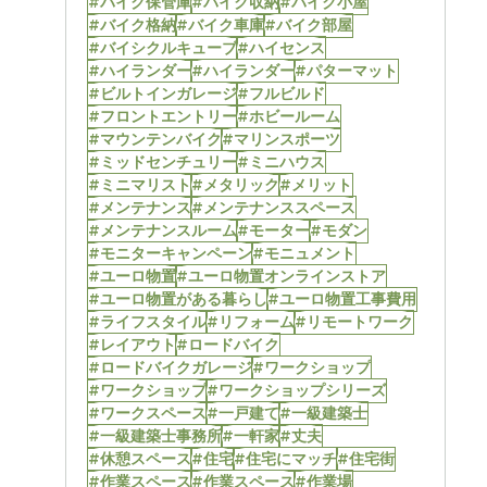
#バイク保管庫
#バイク収納
#バイク小屋
#バイク格納
#バイク車庫
#バイク部屋
#バイシクルキューブ
#ハイセンス
#ハイランダー
#ハイランダー
#パターマット
#ビルトインガレージ
#フルビルド
#フロントエントリー
#ホビールーム
#マウンテンバイク
#マリンスポーツ
#ミッドセンチュリー
#ミニハウス
#ミニマリスト
#メタリック
#メリット
#メンテナンス
#メンテナンススペース
#メンテナンスルーム
#モーター
#モダン
#モニターキャンペーン
#モニュメント
#ユーロ物置
#ユーロ物置オンラインストア
#ユーロ物置がある暮らし
#ユーロ物置工事費用
#ライフスタイル
#リフォーム
#リモートワーク
#レイアウト
#ロードバイク
#ロードバイクガレージ
#ワークショップ
#ワークショップ
#ワークショップシリーズ
#ワークスペース
#一戸建て
#一級建築士
#一級建築士事務所
#一軒家
#丈夫
#休憩スペース
#住宅
#住宅にマッチ
#住宅街
#作業スペース
#作業スペース
#作業場