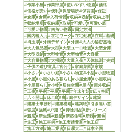
#作業小屋
#作業部屋
#使いやすい物置
#価格
#価格が安い
#便利
#保管場所
#保育園
#保証
#倉庫
#倉庫
#入荷情報
#収納
#収納
#収納上手
#収納場所
#収納庫
#取材
#可愛い
#可愛い庭
#可愛い物置
#四角い物置
#固定方法
#国内輸入元
#在宅ワーク
#在宅勤務
#在庫
#基礎
#埼玉県
#外構デザイン
#外溝
#大人の秘密基地
#大人気品番
#大型
#大型ユーロ物置
#大型倉庫
#大型収納
#大型物置
#大型物置
#大容量
#大容量物置
#大掃除
#大量入荷
#天体観測
#夫婦
#子供の遊び道具
#官公庁
#家庭菜園
#家族
#小さい
#小さい庭
#小さい物置
#小型
#小型物置
#小屋
#小屋のある暮らし
#小屋倉庫
#小屋収納
#小屋暮らし
#小物
#居住空間
#屋内
#屋外収納
#工事
#平家
#平屋
#平屋
#年末年始
#広々空間
#広々開口
#床
#庭
#庭
#庭デザイン
#建築
#建築士事務所
#建築構造
#建築物
#引き違い窓
#強度
#強風
#戸建て
#掃除用品
#新シリーズ
#新居
#新生活
#新築
#新築住宅
#新緑
#新色
#施工
#施工事例
#施工実績豊富
#施工店
#施工方法
#施工業者
#日曜大工
#日本全国