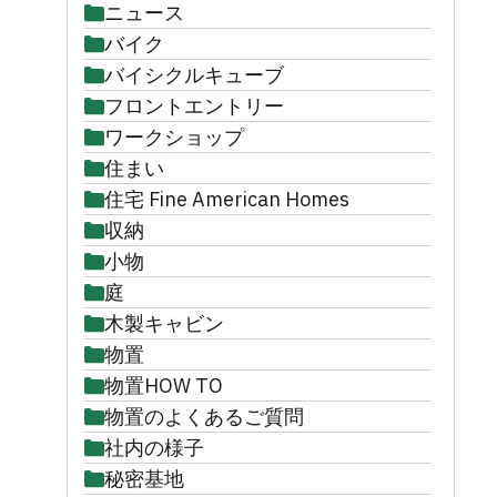
ニュース
バイク
バイシクルキューブ
フロントエントリー
ワークショップ
住まい
住宅 Fine American Homes
収納
小物
庭
木製キャビン
物置
物置HOW TO
物置のよくあるご質問
社内の様子
秘密基地