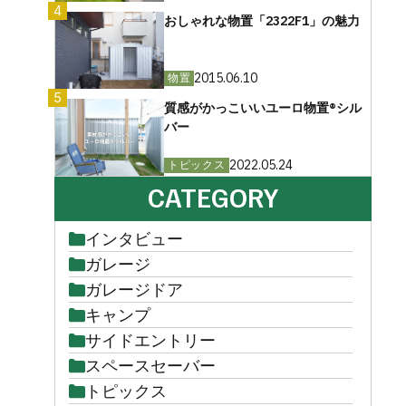
4
おしゃれな物置「2322F1」の魅力
2015.06.10
物置
5
質感がかっこいいユーロ物置®︎シル
バー
2022.05.24
トピックス
CATEGORY
インタビュー
ガレージ
ガレージドア
キャンプ
サイドエントリー
スペースセーバー
トピックス