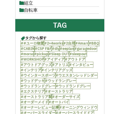
組立
自転車
TAG
タグから探す
##ユーロ物置
#2×4works
#2台用
#Amarr
#BBQ
#CABIN
#CSP F&F
#diy
#eeplan
#garagedoor
#morso
#pickup
#Sleep OUT
#sleepout
#WORKSHOP
#アイディア
#アウトドア
#アウトドアグッズ
#アトリエ
#インタビュー
#インテリア
#インテリアグッズ
#ウインタースポーツ
#ウエスタンレッドシダー
#ウッドデッキ
#ウッドラングレー
#ウッドランドグレー
#ウッドランドグレー
#エクステリア
#オーストラリア
#オーストラリア製
#オーダーサイズ
#オーダーメイド
#オートバイ
#オーナーレビュー記事
#オーニングウィンドウ
#オーバースライダー
#オーバースライドドア