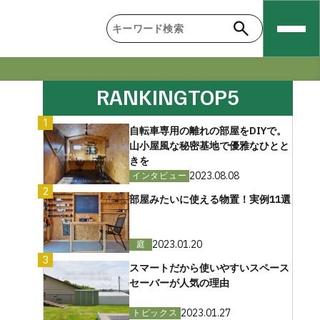
RANKING
TOP5
1
自転車専用の離れの部屋をDIYで。
山小屋風な秘密基地で優雅なひとと
きを
2023.08.08
インタビュー
2
部屋みたいに使える物置！実例11選
2023.01.20
庭
3
スマートだから使いやすいスペース
セーバーが人気の理由
2023.01.27
トピックス