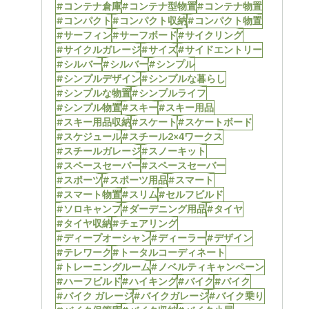
#コンテナ倉庫
#コンテナ型物置
#コンテナ物置
#コンパクト
#コンパクト収納
#コンパクト物置
#サーフィン
#サーフボード
#サイクリング
#サイクルガレージ
#サイズ
#サイドエントリー
#シルバー
#シルバー
#シンプル
#シンプルデザイン
#シンプルな暮らし
#シンプルな物置
#シンプルライフ
#シンプル物置
#スキー
#スキー用品
#スキー用品収納
#スケート
#スケートボード
#スケジュール
#スチール2×4ワークス
#スチールガレージ
#スノーキット
#スペースセーバー
#スペースセーバー
#スポーツ
#スポーツ用品
#スマート
#スマート物置
#スリム
#セルフビルド
#ソロキャンプ
#ダーデニング用品
#タイヤ
#タイヤ収納
#チェアリング
#ディープオーシャン
#ディーラー
#デザイン
#テレワーク
#トータルコーディネート
#トレーニングルーム
#ノベルティキャンペーン
#ハーフビルド
#ハイキング
#バイク
#バイク
#バイク ガレージ
#バイクガレージ
#バイク乗り