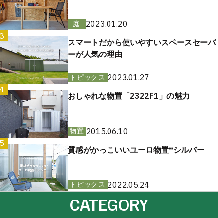
2023.01.20
庭
3
スマートだから使いやすいスペースセーバ
ーが人気の理由
2023.01.27
トピックス
4
おしゃれな物置「2322F1」の魅力
2015.06.10
物置
5
質感がかっこいいユーロ物置®︎シルバー
2022.05.24
トピックス
CATEGORY