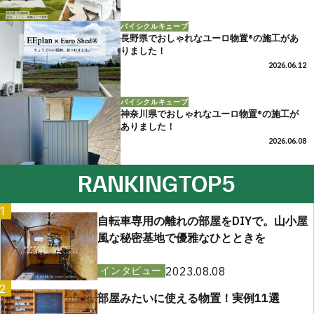
バイシクルキューブ
長野県でおしゃれなユーロ物置®の施工があ
りました！
2026.06.12
バイシクルキューブ
神奈川県でおしゃれなユーロ物置®の施工が
ありました！
2026.06.08
RANKING
TOP5
1
自転車専用の離れの部屋をDIYで。山小屋
風な秘密基地で優雅なひとときを
2023.08.08
インタビュー
2
部屋みたいに使える物置！実例11選