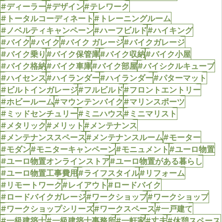
#ディーラー
#デザイン
#テレワーク
#トータルコーディネート
#トレーニングルーム
#ノベルティキャンペーン
#ハーフビルド
#ハイキング
#バイク
#バイク
#バイク ガレージ
#バイクガレージ
#バイク乗り
#バイク保管庫
#バイク収納
#バイク小屋
#バイク格納
#バイク車庫
#バイク部屋
#バイシクルキューブ
#ハイセンス
#ハイランダー
#ハイランダー
#パターマット
#ビルトインガレージ
#フルビルド
#フロントエントリー
#ホビールーム
#マウンテンバイク
#マリンスポーツ
#ミッドセンチュリー
#ミニハウス
#ミニマリスト
#メタリック
#メリット
#メンテナンス
#メンテナンススペース
#メンテナンスルーム
#モーター
#モダン
#モニターキャンペーン
#モニュメント
#ユーロ物置
#ユーロ物置オンラインストア
#ユーロ物置がある暮らし
#ユーロ物置工事費用
#ライフスタイル
#リフォーム
#リモートワーク
#レイアウト
#ロードバイク
#ロードバイクガレージ
#ワークショップ
#ワークショップ
#ワークショップシリーズ
#ワークスペース
#一戸建て
#一級建築士
#一級建築士事務所
#一軒家
#丈夫
#休憩スペース