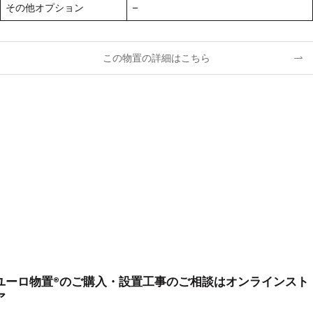
その他オプション
–
この物置の詳細はこちら
ユーロ物置®のご購入・設置工事のご相談はオンラインスト
ア