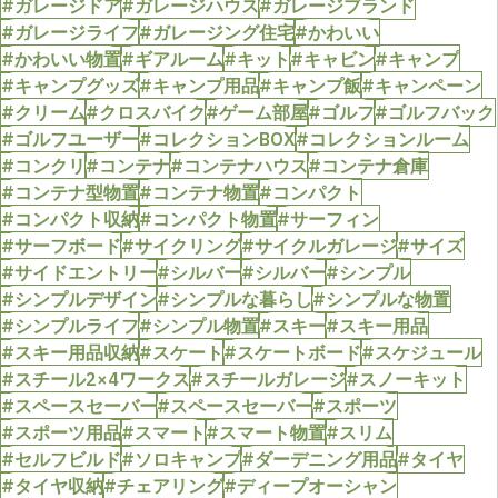
#ガレージドア
#ガレージハウス
#ガレージブランド
#ガレージライフ
#ガレージング住宅
#かわいい
#かわいい物置
#ギアルーム
#キット
#キャビン
#キャンプ
#キャンプグッズ
#キャンプ用品
#キャンプ飯
#キャンペーン
#クリーム
#クロスバイク
#ゲーム部屋
#ゴルフ
#ゴルフバック
#ゴルフユーザー
#コレクションBOX
#コレクションルーム
#コンクリ
#コンテナ
#コンテナハウス
#コンテナ倉庫
#コンテナ型物置
#コンテナ物置
#コンパクト
#コンパクト収納
#コンパクト物置
#サーフィン
#サーフボード
#サイクリング
#サイクルガレージ
#サイズ
#サイドエントリー
#シルバー
#シルバー
#シンプル
#シンプルデザイン
#シンプルな暮らし
#シンプルな物置
#シンプルライフ
#シンプル物置
#スキー
#スキー用品
#スキー用品収納
#スケート
#スケートボード
#スケジュール
#スチール2×4ワークス
#スチールガレージ
#スノーキット
#スペースセーバー
#スペースセーバー
#スポーツ
#スポーツ用品
#スマート
#スマート物置
#スリム
#セルフビルド
#ソロキャンプ
#ダーデニング用品
#タイヤ
#タイヤ収納
#チェアリング
#ディープオーシャン