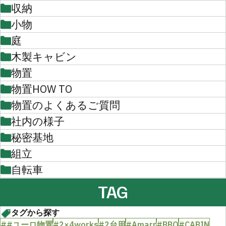
収納
小物
庭
木製キャビン
物置
物置HOW TO
物置のよくあるご質問
社内の様子
秘密基地
組立
自転車
TAG
タグから探す
##ユーロ物置
#2×4works
#2台用
#Amarr
#BBQ
#CABIN