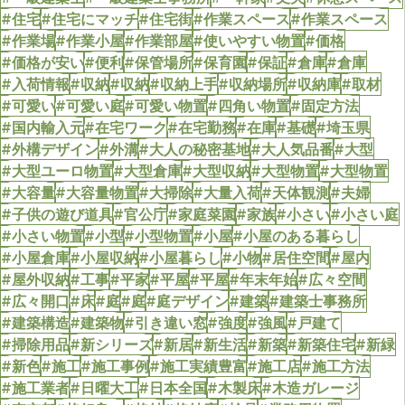
#住宅
#住宅にマッチ
#住宅街
#作業スペース
#作業スペース
#作業場
#作業小屋
#作業部屋
#使いやすい物置
#価格
#価格が安い
#便利
#保管場所
#保育園
#保証
#倉庫
#倉庫
#入荷情報
#収納
#収納
#収納上手
#収納場所
#収納庫
#取材
#可愛い
#可愛い庭
#可愛い物置
#四角い物置
#固定方法
#国内輸入元
#在宅ワーク
#在宅勤務
#在庫
#基礎
#埼玉県
#外構デザイン
#外溝
#大人の秘密基地
#大人気品番
#大型
#大型ユーロ物置
#大型倉庫
#大型収納
#大型物置
#大型物置
#大容量
#大容量物置
#大掃除
#大量入荷
#天体観測
#夫婦
#子供の遊び道具
#官公庁
#家庭菜園
#家族
#小さい
#小さい庭
#小さい物置
#小型
#小型物置
#小屋
#小屋のある暮らし
#小屋倉庫
#小屋収納
#小屋暮らし
#小物
#居住空間
#屋内
#屋外収納
#工事
#平家
#平屋
#平屋
#年末年始
#広々空間
#広々開口
#床
#庭
#庭
#庭デザイン
#建築
#建築士事務所
#建築構造
#建築物
#引き違い窓
#強度
#強風
#戸建て
#掃除用品
#新シリーズ
#新居
#新生活
#新築
#新築住宅
#新緑
#新色
#施工
#施工事例
#施工実績豊富
#施工店
#施工方法
#施工業者
#日曜大工
#日本全国
#木製床
#木造ガレージ