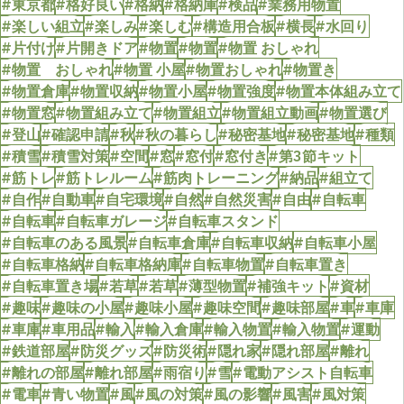
#東京都
#格好良い
#格納
#格納庫
#検品
#業務用物置
#楽しい組立
#楽しみ
#楽しむ
#構造用合板
#横長
#水回り
#片付け
#片開きドア
#物置
#物置
#物置 おしゃれ
#物置 おしゃれ
#物置 小屋
#物置おしゃれ
#物置き
#物置倉庫
#物置収納
#物置小屋
#物置強度
#物置本体組み立て
#物置窓
#物置組み立て
#物置組立
#物置組立動画
#物置選び
#登山
#確認申請
#秋
#秋の暮らし
#秘密基地
#秘密基地
#種類
#積雪
#積雪対策
#空間
#窓
#窓付
#窓付き
#第3節キット
#筋トレ
#筋トレルーム
#筋肉トレーニング
#納品
#組立て
#自作
#自動車
#自宅環境
#自然
#自然災害
#自由
#自転車
#自転車
#自転車ガレージ
#自転車スタンド
#自転車のある風景
#自転車倉庫
#自転車収納
#自転車小屋
#自転車格納
#自転車格納庫
#自転車物置
#自転車置き
#自転車置き場
#若草
#若草
#薄型物置
#補強キット
#資材
#趣味
#趣味の小屋
#趣味小屋
#趣味空間
#趣味部屋
#車
#車庫
#車庫
#車用品
#輸入
#輸入倉庫
#輸入物置
#輸入物置
#運動
#鉄道部屋
#防災グッズ
#防災術
#隠れ家
#隠れ部屋
#離れ
#離れの部屋
#離れ部屋
#雨宿り
#雪
#電動アシスト自転車
#電車
#青い物置
#風
#風の対策
#風の影響
#風害
#風対策