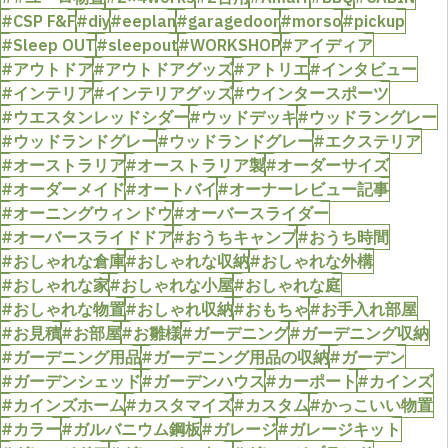
#CSP F&F
#diy
#eeplan
#garagedoor
#morso
#pickup
#Sleep OUT
#sleepout
#WORKSHOP
#アイディア
#アウトドア
#アウトドアグッズ
#アトリエ
#インタビュー
#インテリア
#インテリアグッズ
#ウインタースポーツ
#ウエスタンレッドシダー
#ウッドデッキ
#ウッドラングレー
#ウッドランドグレー
#ウッドランドグレー
#エクステリア
#オーストラリア
#オーストラリア製
#オーダーサイズ
#オーダーメイド
#オートバイ
#オーナーレビュー記事
#オーニングウィンドウ
#オーバースライダー
#オーバースライドドア
#おうちキャンプ
#おうち時間
#おしゃれな倉庫
#おしゃれな収納
#おしゃれな外構
#おしゃれな家
#おしゃれな小屋
#おしゃれな庭
#おしゃれな物置
#おしゃれ収納
#おもちゃ
#お手入れ部屋
#お見積
#お部屋
#お雛様
#ガーデニング
#ガーデニング収納
#ガーデニング用品
#ガーデニング用品の収納
#ガーデン
#ガーデンシェッド
#ガーデンハウス
#カーポート
#カインズ
#カインズホーム
#カスタマイズ
#カスタム
#かっこいい物置
#カラー
#ガルバニウム鋼板
#ガレージ
#ガレージキット