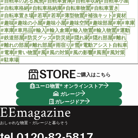
#自転車のある風景
#自転車倉庫
#自転車収納
#自転車小屋
#自転車格納
#自転車格納庫
#自転車物置
#自転車置き
#自転車置き場
#若草
#若草
#薄型物置
#補強キット
#資材
#趣味
#趣味の小屋
#趣味小屋
#趣味空間
#趣味部屋
#車
#車庫
#車庫
#車用品
#輸入
#輸入倉庫
#輸入物置
#輸入物置
#運動
#鉄道部屋
#防災グッズ
#防災術
#隠れ家
#隠れ部屋
#離れ
#離れの部屋
#離れ部屋
#雨宿り
#雪
#電動アシスト自転車
#電車
#青い物置
#風
#風の対策
#風の影響
#風害
#風対策
#駐車場
STORE
ご購入はこちら
ユーロ物置® オンラインストア
ガレージ
ガレージドア
EEmagazine
おしゃれな物置・ガレージと暮らそう
tel.
0120-82-5817