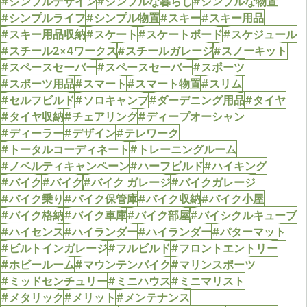
#シンプルデザイン
#シンプルな暮らし
#シンプルな物置
#シンプルライフ
#シンプル物置
#スキー
#スキー用品
#スキー用品収納
#スケート
#スケートボード
#スケジュール
#スチール2×4ワークス
#スチールガレージ
#スノーキット
#スペースセーバー
#スペースセーバー
#スポーツ
#スポーツ用品
#スマート
#スマート物置
#スリム
#セルフビルド
#ソロキャンプ
#ダーデニング用品
#タイヤ
#タイヤ収納
#チェアリング
#ディープオーシャン
#ディーラー
#デザイン
#テレワーク
#トータルコーディネート
#トレーニングルーム
#ノベルティキャンペーン
#ハーフビルド
#ハイキング
#バイク
#バイク
#バイク ガレージ
#バイクガレージ
#バイク乗り
#バイク保管庫
#バイク収納
#バイク小屋
#バイク格納
#バイク車庫
#バイク部屋
#バイシクルキューブ
#ハイセンス
#ハイランダー
#ハイランダー
#パターマット
#ビルトインガレージ
#フルビルド
#フロントエントリー
#ホビールーム
#マウンテンバイク
#マリンスポーツ
#ミッドセンチュリー
#ミニハウス
#ミニマリスト
#メタリック
#メリット
#メンテナンス