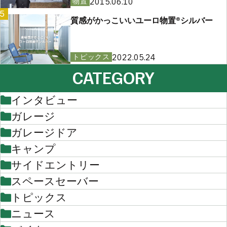
2015.06.10
物置
5
質感がかっこいいユーロ物置®︎シルバー
2022.05.24
トピックス
CATEGORY
インタビュー
ガレージ
ガレージドア
キャンプ
サイドエントリー
スペースセーバー
トピックス
ニュース