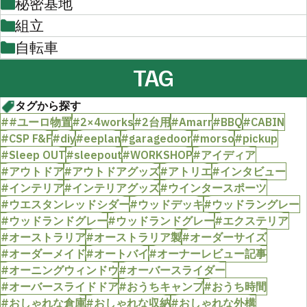
秘密基地
組立
自転車
TAG
タグから探す
##ユーロ物置
#2×4works
#2台用
#Amarr
#BBQ
#CABIN
#CSP F&F
#diy
#eeplan
#garagedoor
#morso
#pickup
#Sleep OUT
#sleepout
#WORKSHOP
#アイディア
#アウトドア
#アウトドアグッズ
#アトリエ
#インタビュー
#インテリア
#インテリアグッズ
#ウインタースポーツ
#ウエスタンレッドシダー
#ウッドデッキ
#ウッドラングレー
#ウッドランドグレー
#ウッドランドグレー
#エクステリア
#オーストラリア
#オーストラリア製
#オーダーサイズ
#オーダーメイド
#オートバイ
#オーナーレビュー記事
#オーニングウィンドウ
#オーバースライダー
#オーバースライドドア
#おうちキャンプ
#おうち時間
#おしゃれな倉庫
#おしゃれな収納
#おしゃれな外構