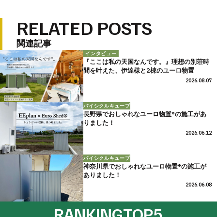
た。
RELATED POSTS
関連記事
インタビュー
『ここは私の天国なんです。』理想の別荘時
間を叶えた、伊達様と2棟のユーロ物置
2026.08.07
バイシクルキューブ
長野県でおしゃれなユーロ物置®の施工があ
りました！
2026.06.12
バイシクルキューブ
神奈川県でおしゃれなユーロ物置®の施工が
ありました！
2026.06.08
RANKING
TOP5