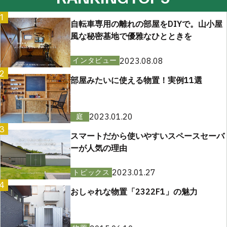
1
自転車専用の離れの部屋をDIYで。山小屋
風な秘密基地で優雅なひとときを
2023.08.08
インタビュー
2
部屋みたいに使える物置！実例11選
2023.01.20
庭
3
スマートだから使いやすいスペースセーバ
ーが人気の理由
2023.01.27
トピックス
4
おしゃれな物置「2322F1」の魅力