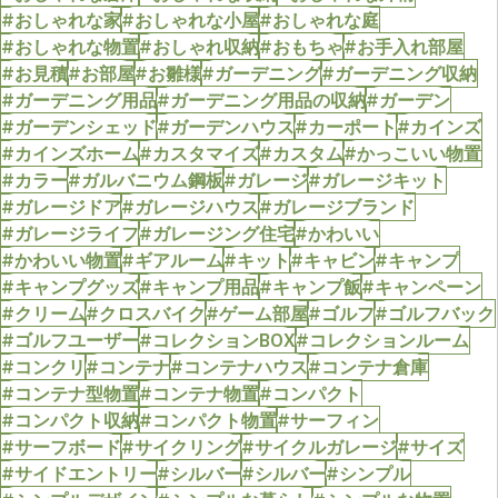
#おしゃれな家
#おしゃれな小屋
#おしゃれな庭
#おしゃれな物置
#おしゃれ収納
#おもちゃ
#お手入れ部屋
#お見積
#お部屋
#お雛様
#ガーデニング
#ガーデニング収納
#ガーデニング用品
#ガーデニング用品の収納
#ガーデン
#ガーデンシェッド
#ガーデンハウス
#カーポート
#カインズ
#カインズホーム
#カスタマイズ
#カスタム
#かっこいい物置
#カラー
#ガルバニウム鋼板
#ガレージ
#ガレージキット
#ガレージドア
#ガレージハウス
#ガレージブランド
#ガレージライフ
#ガレージング住宅
#かわいい
#かわいい物置
#ギアルーム
#キット
#キャビン
#キャンプ
#キャンプグッズ
#キャンプ用品
#キャンプ飯
#キャンペーン
#クリーム
#クロスバイク
#ゲーム部屋
#ゴルフ
#ゴルフバック
#ゴルフユーザー
#コレクションBOX
#コレクションルーム
#コンクリ
#コンテナ
#コンテナハウス
#コンテナ倉庫
#コンテナ型物置
#コンテナ物置
#コンパクト
#コンパクト収納
#コンパクト物置
#サーフィン
#サーフボード
#サイクリング
#サイクルガレージ
#サイズ
#サイドエントリー
#シルバー
#シルバー
#シンプル