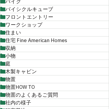
バイク
バイシクルキューブ
フロントエントリー
ワークショップ
住まい
住宅 Fine American Homes
収納
小物
庭
木製キャビン
物置
物置HOW TO
物置のよくあるご質問
社内の様子