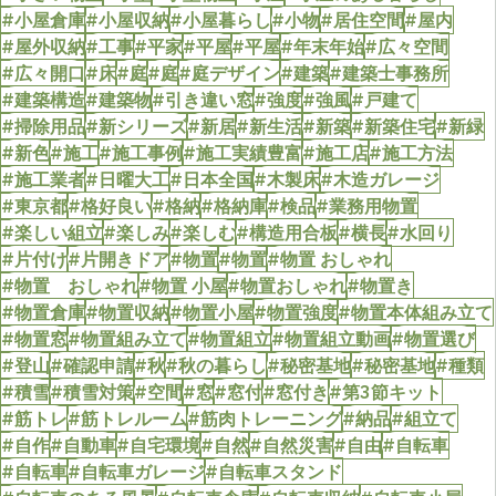
#小屋倉庫
#小屋収納
#小屋暮らし
#小物
#居住空間
#屋内
#屋外収納
#工事
#平家
#平屋
#平屋
#年末年始
#広々空間
#広々開口
#床
#庭
#庭
#庭デザイン
#建築
#建築士事務所
#建築構造
#建築物
#引き違い窓
#強度
#強風
#戸建て
#掃除用品
#新シリーズ
#新居
#新生活
#新築
#新築住宅
#新緑
#新色
#施工
#施工事例
#施工実績豊富
#施工店
#施工方法
#施工業者
#日曜大工
#日本全国
#木製床
#木造ガレージ
#東京都
#格好良い
#格納
#格納庫
#検品
#業務用物置
#楽しい組立
#楽しみ
#楽しむ
#構造用合板
#横長
#水回り
#片付け
#片開きドア
#物置
#物置
#物置 おしゃれ
#物置 おしゃれ
#物置 小屋
#物置おしゃれ
#物置き
#物置倉庫
#物置収納
#物置小屋
#物置強度
#物置本体組み立て
#物置窓
#物置組み立て
#物置組立
#物置組立動画
#物置選び
#登山
#確認申請
#秋
#秋の暮らし
#秘密基地
#秘密基地
#種類
#積雪
#積雪対策
#空間
#窓
#窓付
#窓付き
#第3節キット
#筋トレ
#筋トレルーム
#筋肉トレーニング
#納品
#組立て
#自作
#自動車
#自宅環境
#自然
#自然災害
#自由
#自転車
#自転車
#自転車ガレージ
#自転車スタンド