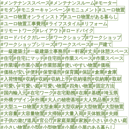
#メンテナンススペース
#メンテナンスルーム
#モーター
#モダン
#モニターキャンペーン
#モニュメント
#ユーロ物置
#ユーロ物置オンラインストア
#ユーロ物置がある暮らし
#ユーロ物置工事費用
#ライフスタイル
#リフォーム
#リモートワーク
#レイアウト
#ロードバイク
#ロードバイクガレージ
#ワークショップ
#ワークショップ
#ワークショップシリーズ
#ワークスペース
#一戸建て
#一級建築士
#一級建築士事務所
#一軒家
#丈夫
#休憩スペース
#住宅
#住宅にマッチ
#住宅街
#作業スペース
#作業スペース
#作業場
#作業小屋
#作業部屋
#使いやすい物置
#価格
#価格が安い
#便利
#保管場所
#保育園
#保証
#倉庫
#倉庫
#入荷情報
#収納
#収納
#収納上手
#収納場所
#収納庫
#取材
#可愛い
#可愛い庭
#可愛い物置
#四角い物置
#固定方法
#国内輸入元
#在宅ワーク
#在宅勤務
#在庫
#基礎
#埼玉県
#外構デザイン
#外溝
#大人の秘密基地
#大人気品番
#大型
#大型ユーロ物置
#大型倉庫
#大型収納
#大型物置
#大型物置
#大容量
#大容量物置
#大掃除
#大量入荷
#天体観測
#夫婦
#子供の遊び道具
#官公庁
#家庭菜園
#家族
#小さい
#小さい庭
#小さい物置
#小型
#小型物置
#小屋
#小屋のある暮らし