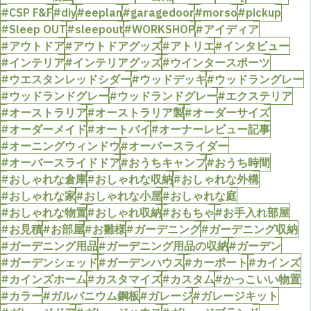
#CSP F&F
#diy
#eeplan
#garagedoor
#morso
#pickup
#Sleep OUT
#sleepout
#WORKSHOP
#アイディア
#アウトドア
#アウトドアグッズ
#アトリエ
#インタビュー
#インテリア
#インテリアグッズ
#ウインタースポーツ
#ウエスタンレッドシダー
#ウッドデッキ
#ウッドラングレー
#ウッドランドグレー
#ウッドランドグレー
#エクステリア
#オーストラリア
#オーストラリア製
#オーダーサイズ
#オーダーメイド
#オートバイ
#オーナーレビュー記事
#オーニングウィンドウ
#オーバースライダー
#オーバースライドドア
#おうちキャンプ
#おうち時間
#おしゃれな倉庫
#おしゃれな収納
#おしゃれな外構
#おしゃれな家
#おしゃれな小屋
#おしゃれな庭
#おしゃれな物置
#おしゃれ収納
#おもちゃ
#お手入れ部屋
#お見積
#お部屋
#お雛様
#ガーデニング
#ガーデニング収納
#ガーデニング用品
#ガーデニング用品の収納
#ガーデン
#ガーデンシェッド
#ガーデンハウス
#カーポート
#カインズ
#カインズホーム
#カスタマイズ
#カスタム
#かっこいい物置
#カラー
#ガルバニウム鋼板
#ガレージ
#ガレージキット