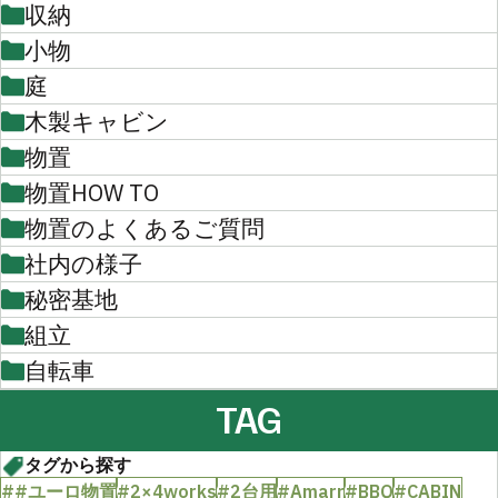
収納
小物
庭
木製キャビン
物置
物置HOW TO
物置のよくあるご質問
社内の様子
秘密基地
組立
自転車
TAG
タグから探す
##ユーロ物置
#2×4works
#2台用
#Amarr
#BBQ
#CABIN