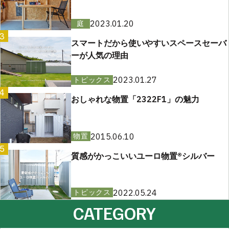
2023.01.20
庭
3
スマートだから使いやすいスペースセーバ
ーが人気の理由
2023.01.27
トピックス
4
おしゃれな物置「2322F1」の魅力
2015.06.10
物置
5
質感がかっこいいユーロ物置®︎シルバー
2022.05.24
トピックス
CATEGORY