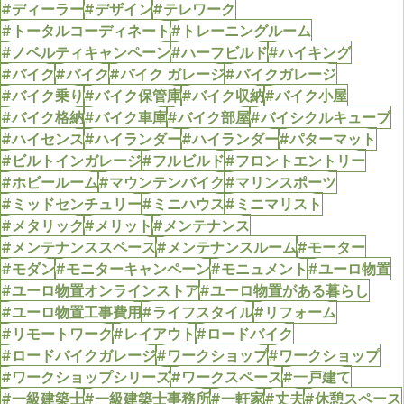
#ディーラー
#デザイン
#テレワーク
#トータルコーディネート
#トレーニングルーム
#ノベルティキャンペーン
#ハーフビルド
#ハイキング
#バイク
#バイク
#バイク ガレージ
#バイクガレージ
#バイク乗り
#バイク保管庫
#バイク収納
#バイク小屋
#バイク格納
#バイク車庫
#バイク部屋
#バイシクルキューブ
#ハイセンス
#ハイランダー
#ハイランダー
#パターマット
#ビルトインガレージ
#フルビルド
#フロントエントリー
#ホビールーム
#マウンテンバイク
#マリンスポーツ
#ミッドセンチュリー
#ミニハウス
#ミニマリスト
#メタリック
#メリット
#メンテナンス
#メンテナンススペース
#メンテナンスルーム
#モーター
#モダン
#モニターキャンペーン
#モニュメント
#ユーロ物置
#ユーロ物置オンラインストア
#ユーロ物置がある暮らし
#ユーロ物置工事費用
#ライフスタイル
#リフォーム
#リモートワーク
#レイアウト
#ロードバイク
#ロードバイクガレージ
#ワークショップ
#ワークショップ
#ワークショップシリーズ
#ワークスペース
#一戸建て
#一級建築士
#一級建築士事務所
#一軒家
#丈夫
#休憩スペース