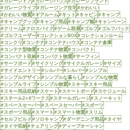
#ガレージドア
#ガレージハウス
#ガレージブランド
#ガレージライフ
#ガレージング住宅
#かわいい
#かわいい物置
#ギアルーム
#キット
#キャビン
#キャンプ
#キャンプグッズ
#キャンプ用品
#キャンプ飯
#キャンペーン
#クリーム
#クロスバイク
#ゲーム部屋
#ゴルフ
#ゴルフバック
#ゴルフユーザー
#コレクションBOX
#コレクションルーム
#コンクリ
#コンテナ
#コンテナハウス
#コンテナ倉庫
#コンテナ型物置
#コンテナ物置
#コンパクト
#コンパクト収納
#コンパクト物置
#サーフィン
#サーフボード
#サイクリング
#サイクルガレージ
#サイズ
#サイドエントリー
#シルバー
#シルバー
#シンプル
#シンプルデザイン
#シンプルな暮らし
#シンプルな物置
#シンプルライフ
#シンプル物置
#スキー
#スキー用品
#スキー用品収納
#スケート
#スケートボード
#スケジュール
#スチール2×4ワークス
#スチールガレージ
#スノーキット
#スペースセーバー
#スペースセーバー
#スポーツ
#スポーツ用品
#スマート
#スマート物置
#スリム
#セルフビルド
#ソロキャンプ
#ダーデニング用品
#タイヤ
#タイヤ収納
#チェアリング
#ディープオーシャン