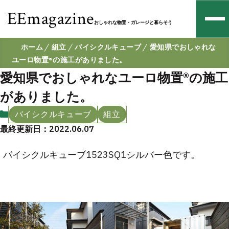
EEmagazine
おしゃれな物置・ガレージと暮らそう
ホーム
組立
バイシクルキューブ
愛知県でおしゃれな
ユーロ物置®の施工がありました。
愛知県でおしゃれなユーロ物置®の施工
がありました。
バイシクルキューブ
組立
最終更新日：2022.06.07
バイシクルキューブ1523SQ1シルバー色です。