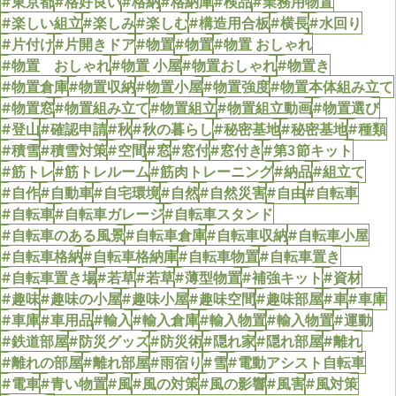
#東京都
#格好良い
#格納
#格納庫
#検品
#業務用物置
#楽しい組立
#楽しみ
#楽しむ
#構造用合板
#横長
#水回り
#片付け
#片開きドア
#物置
#物置
#物置 おしゃれ
#物置 おしゃれ
#物置 小屋
#物置おしゃれ
#物置き
#物置倉庫
#物置収納
#物置小屋
#物置強度
#物置本体組み立て
#物置窓
#物置組み立て
#物置組立
#物置組立動画
#物置選び
#登山
#確認申請
#秋
#秋の暮らし
#秘密基地
#秘密基地
#種類
#積雪
#積雪対策
#空間
#窓
#窓付
#窓付き
#第3節キット
#筋トレ
#筋トレルーム
#筋肉トレーニング
#納品
#組立て
#自作
#自動車
#自宅環境
#自然
#自然災害
#自由
#自転車
#自転車
#自転車ガレージ
#自転車スタンド
#自転車のある風景
#自転車倉庫
#自転車収納
#自転車小屋
#自転車格納
#自転車格納庫
#自転車物置
#自転車置き
#自転車置き場
#若草
#若草
#薄型物置
#補強キット
#資材
#趣味
#趣味の小屋
#趣味小屋
#趣味空間
#趣味部屋
#車
#車庫
#車庫
#車用品
#輸入
#輸入倉庫
#輸入物置
#輸入物置
#運動
#鉄道部屋
#防災グッズ
#防災術
#隠れ家
#隠れ部屋
#離れ
#離れの部屋
#離れ部屋
#雨宿り
#雪
#電動アシスト自転車
#電車
#青い物置
#風
#風の対策
#風の影響
#風害
#風対策