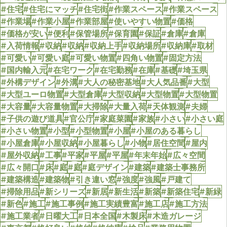
#住宅
#住宅にマッチ
#住宅街
#作業スペース
#作業スペース
#作業場
#作業小屋
#作業部屋
#使いやすい物置
#価格
#価格が安い
#便利
#保管場所
#保育園
#保証
#倉庫
#倉庫
#入荷情報
#収納
#収納
#収納上手
#収納場所
#収納庫
#取材
#可愛い
#可愛い庭
#可愛い物置
#四角い物置
#固定方法
#国内輸入元
#在宅ワーク
#在宅勤務
#在庫
#基礎
#埼玉県
#外構デザイン
#外溝
#大人の秘密基地
#大人気品番
#大型
#大型ユーロ物置
#大型倉庫
#大型収納
#大型物置
#大型物置
#大容量
#大容量物置
#大掃除
#大量入荷
#天体観測
#夫婦
#子供の遊び道具
#官公庁
#家庭菜園
#家族
#小さい
#小さい庭
#小さい物置
#小型
#小型物置
#小屋
#小屋のある暮らし
#小屋倉庫
#小屋収納
#小屋暮らし
#小物
#居住空間
#屋内
#屋外収納
#工事
#平家
#平屋
#平屋
#年末年始
#広々空間
#広々開口
#床
#庭
#庭
#庭デザイン
#建築
#建築士事務所
#建築構造
#建築物
#引き違い窓
#強度
#強風
#戸建て
#掃除用品
#新シリーズ
#新居
#新生活
#新築
#新築住宅
#新緑
#新色
#施工
#施工事例
#施工実績豊富
#施工店
#施工方法
#施工業者
#日曜大工
#日本全国
#木製床
#木造ガレージ