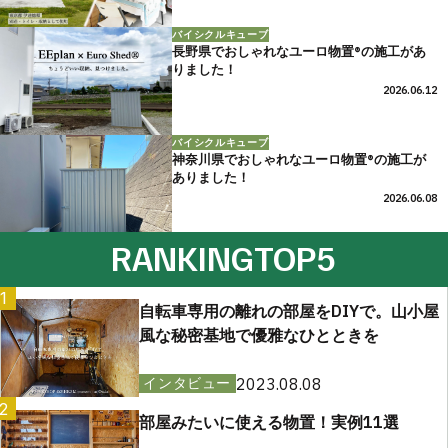
バイシクルキューブ
長野県でおしゃれなユーロ物置®の施工があ
りました！
2026.06.12
バイシクルキューブ
神奈川県でおしゃれなユーロ物置®の施工が
ありました！
2026.06.08
RANKING
TOP5
1
自転車専用の離れの部屋をDIYで。山小屋
風な秘密基地で優雅なひとときを
2023.08.08
インタビュー
2
部屋みたいに使える物置！実例11選