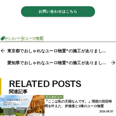
お問い合わせはこちら
#シルバー
#ユーロ物置
東京都でおしゃれなユーロ物置®の施工がありまし
た。
愛知県でおしゃれなユーロ物置®の施工がありまし
た。
RELATED POSTS
関連記事
インタビュー
『ここは私の天国なんです。』理想の別荘時
間を叶えた、伊達様と2棟のユーロ物置
2026.08.07