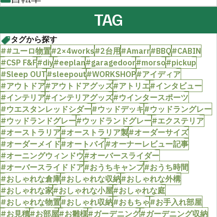
TAG
タグから探す
##ユーロ物置
#2×4works
#2台用
#Amarr
#BBQ
#CABIN
#CSP F&F
#diy
#eeplan
#garagedoor
#morso
#pickup
#Sleep OUT
#sleepout
#WORKSHOP
#アイディア
#アウトドア
#アウトドアグッズ
#アトリエ
#インタビュー
#インテリア
#インテリアグッズ
#ウインタースポーツ
#ウエスタンレッドシダー
#ウッドデッキ
#ウッドラングレー
#ウッドランドグレー
#ウッドランドグレー
#エクステリア
#オーストラリア
#オーストラリア製
#オーダーサイズ
#オーダーメイド
#オートバイ
#オーナーレビュー記事
#オーニングウィンドウ
#オーバースライダー
#オーバースライドドア
#おうちキャンプ
#おうち時間
#おしゃれな倉庫
#おしゃれな収納
#おしゃれな外構
#おしゃれな家
#おしゃれな小屋
#おしゃれな庭
#おしゃれな物置
#おしゃれ収納
#おもちゃ
#お手入れ部屋
#お見積
#お部屋
#お雛様
#ガーデニング
#ガーデニング収納