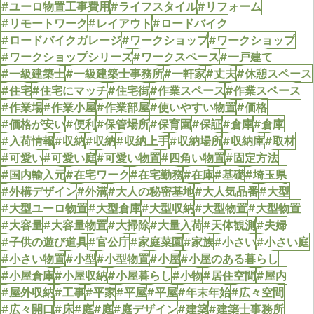
#ユーロ物置工事費用
#ライフスタイル
#リフォーム
#リモートワーク
#レイアウト
#ロードバイク
#ロードバイクガレージ
#ワークショップ
#ワークショップ
#ワークショップシリーズ
#ワークスペース
#一戸建て
#一級建築士
#一級建築士事務所
#一軒家
#丈夫
#休憩スペース
#住宅
#住宅にマッチ
#住宅街
#作業スペース
#作業スペース
#作業場
#作業小屋
#作業部屋
#使いやすい物置
#価格
#価格が安い
#便利
#保管場所
#保育園
#保証
#倉庫
#倉庫
#入荷情報
#収納
#収納
#収納上手
#収納場所
#収納庫
#取材
#可愛い
#可愛い庭
#可愛い物置
#四角い物置
#固定方法
#国内輸入元
#在宅ワーク
#在宅勤務
#在庫
#基礎
#埼玉県
#外構デザイン
#外溝
#大人の秘密基地
#大人気品番
#大型
#大型ユーロ物置
#大型倉庫
#大型収納
#大型物置
#大型物置
#大容量
#大容量物置
#大掃除
#大量入荷
#天体観測
#夫婦
#子供の遊び道具
#官公庁
#家庭菜園
#家族
#小さい
#小さい庭
#小さい物置
#小型
#小型物置
#小屋
#小屋のある暮らし
#小屋倉庫
#小屋収納
#小屋暮らし
#小物
#居住空間
#屋内
#屋外収納
#工事
#平家
#平屋
#平屋
#年末年始
#広々空間
#広々開口
#床
#庭
#庭
#庭デザイン
#建築
#建築士事務所