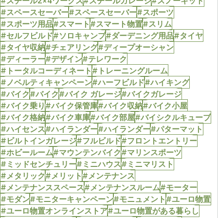
#スチール2×4ワークス
#スチールガレージ
#スノーキット
#スペースセーバー
#スペースセーバー
#スポーツ
#スポーツ用品
#スマート
#スマート物置
#スリム
#セルフビルド
#ソロキャンプ
#ダーデニング用品
#タイヤ
#タイヤ収納
#チェアリング
#ディープオーシャン
#ディーラー
#デザイン
#テレワーク
#トータルコーディネート
#トレーニングルーム
#ノベルティキャンペーン
#ハーフビルド
#ハイキング
#バイク
#バイク
#バイク ガレージ
#バイクガレージ
#バイク乗り
#バイク保管庫
#バイク収納
#バイク小屋
#バイク格納
#バイク車庫
#バイク部屋
#バイシクルキューブ
#ハイセンス
#ハイランダー
#ハイランダー
#パターマット
#ビルトインガレージ
#フルビルド
#フロントエントリー
#ホビールーム
#マウンテンバイク
#マリンスポーツ
#ミッドセンチュリー
#ミニハウス
#ミニマリスト
#メタリック
#メリット
#メンテナンス
#メンテナンススペース
#メンテナンスルーム
#モーター
#モダン
#モニターキャンペーン
#モニュメント
#ユーロ物置
#ユーロ物置オンラインストア
#ユーロ物置がある暮らし