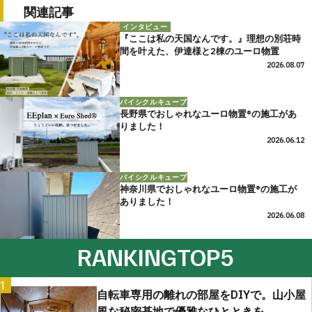
関連記事
インタビュー
『ここは私の天国なんです。』理想の別荘時
間を叶えた、伊達様と2棟のユーロ物置
2026.08.07
バイシクルキューブ
長野県でおしゃれなユーロ物置®の施工があ
りました！
2026.06.12
バイシクルキューブ
神奈川県でおしゃれなユーロ物置®の施工が
ありました！
2026.06.08
RANKING
TOP5
1
自転車専用の離れの部屋をDIYで。山小屋
風な秘密基地で優雅なひとときを