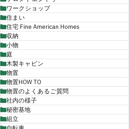
ワークショップ
住まい
住宅 Fine American Homes
収納
小物
庭
木製キャビン
物置
物置HOW TO
物置のよくあるご質問
社内の様子
秘密基地
組立
自転車