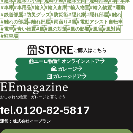
#趣味
#趣味の小屋
#趣味小屋
#趣味空間
#趣味部屋
#車
#車庫
#車庫
#車用品
#輸入
#輸入倉庫
#輸入物置
#輸入物置
#運動
#鉄道部屋
#防災グッズ
#防災術
#隠れ家
#隠れ部屋
#離れ
#離れの部屋
#離れ部屋
#雨宿り
#雪
#電動アシスト自転車
#電車
#青い物置
#風
#風の対策
#風の影響
#風害
#風対策
#駐車場
STORE
ご購入はこちら
ユーロ物置® オンラインストア
ガレージ
ガレージドア
EEmagazine
おしゃれな物置・ガレージと暮らそう
tel.
0120-82-5817
運営：
株式会社イープラン