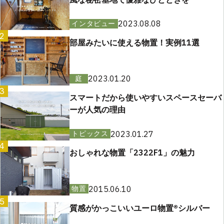
2023.08.08
インタビュー
2
部屋みたいに使える物置！実例11選
2023.01.20
庭
3
スマートだから使いやすいスペースセーバ
ーが人気の理由
2023.01.27
トピックス
4
おしゃれな物置「2322F1」の魅力
2015.06.10
物置
5
質感がかっこいいユーロ物置®︎シルバー