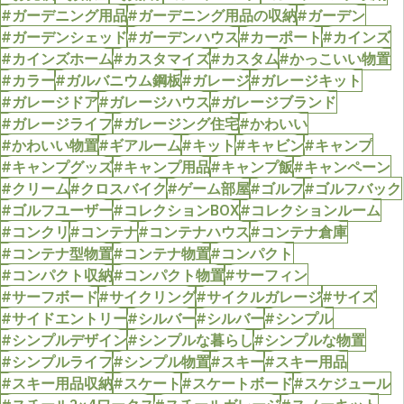
#ガーデニング用品
#ガーデニング用品の収納
#ガーデン
#ガーデンシェッド
#ガーデンハウス
#カーポート
#カインズ
#カインズホーム
#カスタマイズ
#カスタム
#かっこいい物置
#カラー
#ガルバニウム鋼板
#ガレージ
#ガレージキット
#ガレージドア
#ガレージハウス
#ガレージブランド
#ガレージライフ
#ガレージング住宅
#かわいい
#かわいい物置
#ギアルーム
#キット
#キャビン
#キャンプ
#キャンプグッズ
#キャンプ用品
#キャンプ飯
#キャンペーン
#クリーム
#クロスバイク
#ゲーム部屋
#ゴルフ
#ゴルフバック
#ゴルフユーザー
#コレクションBOX
#コレクションルーム
#コンクリ
#コンテナ
#コンテナハウス
#コンテナ倉庫
#コンテナ型物置
#コンテナ物置
#コンパクト
#コンパクト収納
#コンパクト物置
#サーフィン
#サーフボード
#サイクリング
#サイクルガレージ
#サイズ
#サイドエントリー
#シルバー
#シルバー
#シンプル
#シンプルデザイン
#シンプルな暮らし
#シンプルな物置
#シンプルライフ
#シンプル物置
#スキー
#スキー用品
#スキー用品収納
#スケート
#スケートボード
#スケジュール