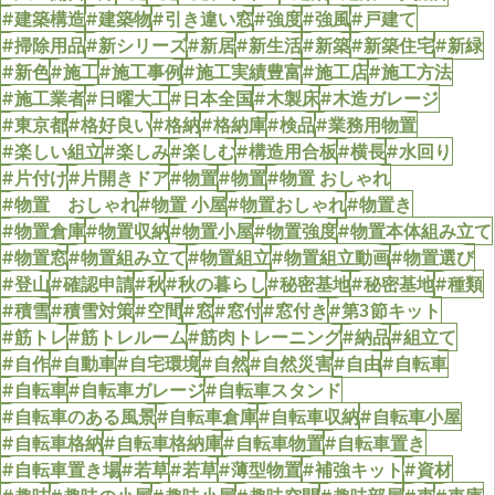
#建築構造
#建築物
#引き違い窓
#強度
#強風
#戸建て
#掃除用品
#新シリーズ
#新居
#新生活
#新築
#新築住宅
#新緑
#新色
#施工
#施工事例
#施工実績豊富
#施工店
#施工方法
#施工業者
#日曜大工
#日本全国
#木製床
#木造ガレージ
#東京都
#格好良い
#格納
#格納庫
#検品
#業務用物置
#楽しい組立
#楽しみ
#楽しむ
#構造用合板
#横長
#水回り
#片付け
#片開きドア
#物置
#物置
#物置 おしゃれ
#物置 おしゃれ
#物置 小屋
#物置おしゃれ
#物置き
#物置倉庫
#物置収納
#物置小屋
#物置強度
#物置本体組み立て
#物置窓
#物置組み立て
#物置組立
#物置組立動画
#物置選び
#登山
#確認申請
#秋
#秋の暮らし
#秘密基地
#秘密基地
#種類
#積雪
#積雪対策
#空間
#窓
#窓付
#窓付き
#第3節キット
#筋トレ
#筋トレルーム
#筋肉トレーニング
#納品
#組立て
#自作
#自動車
#自宅環境
#自然
#自然災害
#自由
#自転車
#自転車
#自転車ガレージ
#自転車スタンド
#自転車のある風景
#自転車倉庫
#自転車収納
#自転車小屋
#自転車格納
#自転車格納庫
#自転車物置
#自転車置き
#自転車置き場
#若草
#若草
#薄型物置
#補強キット
#資材