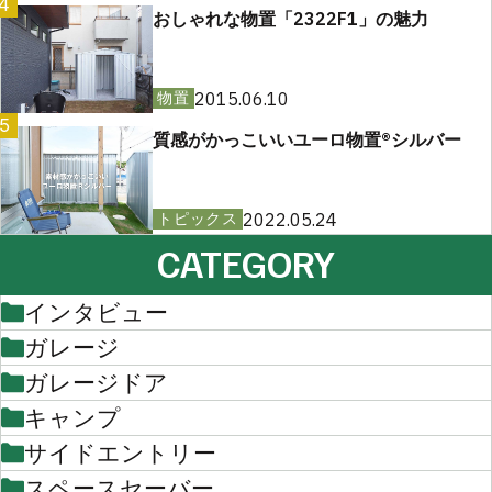
4
おしゃれな物置「2322F1」の魅力
2015.06.10
物置
5
質感がかっこいいユーロ物置®︎シルバー
2022.05.24
トピックス
CATEGORY
インタビュー
ガレージ
ガレージドア
キャンプ
サイドエントリー
スペースセーバー