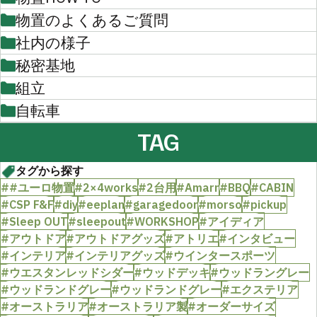
物置のよくあるご質問
社内の様子
秘密基地
組立
自転車
TAG
タグから探す
##ユーロ物置
#2×4works
#2台用
#Amarr
#BBQ
#CABIN
#CSP F&F
#diy
#eeplan
#garagedoor
#morso
#pickup
#Sleep OUT
#sleepout
#WORKSHOP
#アイディア
#アウトドア
#アウトドアグッズ
#アトリエ
#インタビュー
#インテリア
#インテリアグッズ
#ウインタースポーツ
#ウエスタンレッドシダー
#ウッドデッキ
#ウッドラングレー
#ウッドランドグレー
#ウッドランドグレー
#エクステリア
#オーストラリア
#オーストラリア製
#オーダーサイズ