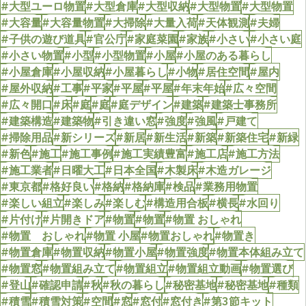
#大型ユーロ物置
#大型倉庫
#大型収納
#大型物置
#大型物置
#大容量
#大容量物置
#大掃除
#大量入荷
#天体観測
#夫婦
#子供の遊び道具
#官公庁
#家庭菜園
#家族
#小さい
#小さい庭
#小さい物置
#小型
#小型物置
#小屋
#小屋のある暮らし
#小屋倉庫
#小屋収納
#小屋暮らし
#小物
#居住空間
#屋内
#屋外収納
#工事
#平家
#平屋
#平屋
#年末年始
#広々空間
#広々開口
#床
#庭
#庭
#庭デザイン
#建築
#建築士事務所
#建築構造
#建築物
#引き違い窓
#強度
#強風
#戸建て
#掃除用品
#新シリーズ
#新居
#新生活
#新築
#新築住宅
#新緑
#新色
#施工
#施工事例
#施工実績豊富
#施工店
#施工方法
#施工業者
#日曜大工
#日本全国
#木製床
#木造ガレージ
#東京都
#格好良い
#格納
#格納庫
#検品
#業務用物置
#楽しい組立
#楽しみ
#楽しむ
#構造用合板
#横長
#水回り
#片付け
#片開きドア
#物置
#物置
#物置 おしゃれ
#物置 おしゃれ
#物置 小屋
#物置おしゃれ
#物置き
#物置倉庫
#物置収納
#物置小屋
#物置強度
#物置本体組み立て
#物置窓
#物置組み立て
#物置組立
#物置組立動画
#物置選び
#登山
#確認申請
#秋
#秋の暮らし
#秘密基地
#秘密基地
#種類
#積雪
#積雪対策
#空間
#窓
#窓付
#窓付き
#第3節キット