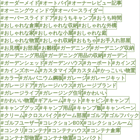
#オーダーメイド
#オートバイ
#オーナーレビュー記事
#オーニングウィンドウ
#オーバースライダー
#オーバースライドドア
#おうちキャンプ
#おうち時間
#おしゃれな倉庫
#おしゃれな収納
#おしゃれな外構
#おしゃれな家
#おしゃれな小屋
#おしゃれな庭
#おしゃれな物置
#おしゃれ収納
#おもちゃ
#お手入れ部屋
#お見積
#お部屋
#お雛様
#ガーデニング
#ガーデニング収納
#ガーデニング用品
#ガーデニング用品の収納
#ガーデン
#ガーデンシェッド
#ガーデンハウス
#カーポート
#カインズ
#カインズホーム
#カスタマイズ
#カスタム
#かっこいい物置
#カラー
#ガルバニウム鋼板
#ガレージ
#ガレージキット
#ガレージドア
#ガレージハウス
#ガレージブランド
#ガレージライフ
#ガレージング住宅
#かわいい
#かわいい物置
#ギアルーム
#キット
#キャビン
#キャンプ
#キャンプグッズ
#キャンプ用品
#キャンプ飯
#キャンペーン
#クリーム
#クロスバイク
#ゲーム部屋
#ゴルフ
#ゴルフバック
#ゴルフユーザー
#コレクションBOX
#コレクションルーム
#コンクリ
#コンテナ
#コンテナハウス
#コンテナ倉庫
#コンテナ型物置
#コンテナ物置
#コンパクト