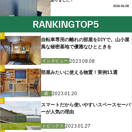
ありました！
2026.06.08
RANKING
TOP5
1
自転車専用の離れの部屋をDIYで。山小屋
風な秘密基地で優雅なひとときを
2023.08.08
インタビュー
2
部屋みたいに使える物置！実例11選
2023.01.20
庭
3
スマートだから使いやすいスペースセーバ
ーが人気の理由
2023.01.27
トピックス