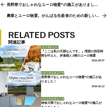
長野県でおしゃれなユーロ物置®の施工がありまし
た。
農業とユーロ物置。がんばる生産者のための新しい提
案
RELATED POSTS
関連記事
インタビュー
『ここは私の天国なんです。』理想の別荘時
間を叶えた、伊達様と2棟のユーロ物置
2026.08.07
バイシクルキューブ
長野県でおしゃれなユーロ物置®の施工があ
りました！
2026.06.12
バイシクルキューブ
神奈川県でおしゃれなユーロ物置®の施工が