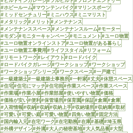
#ビルトインガレージ
#フルビルド
#フロントエントリー
#ホビールーム
#マウンテンバイク
#マリンスポーツ
#ミッドセンチュリー
#ミニハウス
#ミニマリスト
#メタリック
#メリット
#メンテナンス
#メンテナンススペース
#メンテナンスルーム
#モーター
#モダン
#モニターキャンペーン
#モニュメント
#ユーロ物置
#ユーロ物置オンラインストア
#ユーロ物置がある暮らし
#ユーロ物置工事費用
#ライフスタイル
#リフォーム
#リモートワーク
#レイアウト
#ロードバイク
#ロードバイクガレージ
#ワークショップ
#ワークショップ
#ワークショップシリーズ
#ワークスペース
#一戸建て
#一級建築士
#一級建築士事務所
#一軒家
#丈夫
#休憩スペース
#住宅
#住宅にマッチ
#住宅街
#作業スペース
#作業スペース
#作業場
#作業小屋
#作業部屋
#使いやすい物置
#価格
#価格が安い
#便利
#保管場所
#保育園
#保証
#倉庫
#倉庫
#入荷情報
#収納
#収納
#収納上手
#収納場所
#収納庫
#取材
#可愛い
#可愛い庭
#可愛い物置
#四角い物置
#固定方法
#国内輸入元
#在宅ワーク
#在宅勤務
#在庫
#基礎
#埼玉県
#外構デザイン
#外溝
#大人の秘密基地
#大人気品番
#大型