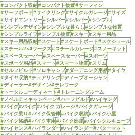
#コンパクト収納
#コンパクト物置
#サーフィン
#サーフボード
#サイクリング
#サイクルガレージ
#サイズ
#サイドエントリー
#シルバー
#シルバー
#シンプル
#シンプルデザイン
#シンプルな暮らし
#シンプルな物置
#シンプルライフ
#シンプル物置
#スキー
#スキー用品
#スキー用品収納
#スケート
#スケートボード
#スケジュール
#スチール2×4ワークス
#スチールガレージ
#スノーキット
#スペースセーバー
#スペースセーバー
#スポーツ
#スポーツ用品
#スマート
#スマート物置
#スリム
#セルフビルド
#ソロキャンプ
#ダーデニング用品
#タイヤ
#タイヤ収納
#チェアリング
#ディープオーシャン
#ディーラー
#デザイン
#テレワーク
#トータルコーディネート
#トレーニングルーム
#ノベルティキャンペーン
#ハーフビルド
#ハイキング
#バイク
#バイク
#バイク ガレージ
#バイクガレージ
#バイク乗り
#バイク保管庫
#バイク収納
#バイク小屋
#バイク格納
#バイク車庫
#バイク部屋
#バイシクルキューブ
#ハイセンス
#ハイランダー
#ハイランダー
#パターマット