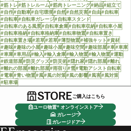
#筋トレ
#筋トレルーム
#筋肉トレーニング
#納品
#組立て
#自作
#自動車
#自宅環境
#自然
#自然災害
#自由
#自転車
#自転車
#自転車ガレージ
#自転車スタンド
#自転車のある風景
#自転車倉庫
#自転車収納
#自転車小屋
#自転車格納
#自転車格納庫
#自転車物置
#自転車置き
#自転車置き場
#若草
#若草
#薄型物置
#補強キット
#資材
#趣味
#趣味の小屋
#趣味小屋
#趣味空間
#趣味部屋
#車
#車庫
#車庫
#車用品
#輸入
#輸入倉庫
#輸入物置
#輸入物置
#運動
#鉄道部屋
#防災グッズ
#防災術
#隠れ家
#隠れ部屋
#離れ
#離れの部屋
#離れ部屋
#雨宿り
#雪
#電動アシスト自転車
#電車
#青い物置
#風
#風の対策
#風の影響
#風害
#風対策
#駐車場
STORE
ご購入はこちら
ユーロ物置® オンラインストア
ガレージ
ガレージドア