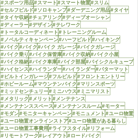
#スポーツ用品
#スマート
#スマート物置
#スリム
#セルフビルド
#ソロキャンプ
#ダーデニング用品
#タイヤ
#タイヤ収納
#チェアリング
#ディープオーシャン
#ディーラー
#デザイン
#テレワーク
#トータルコーディネート
#トレーニングルーム
#ノベルティキャンペーン
#ハーフビルド
#ハイキング
#バイク
#バイク
#バイク ガレージ
#バイクガレージ
#バイク乗り
#バイク保管庫
#バイク収納
#バイク小屋
#バイク格納
#バイク車庫
#バイク部屋
#バイシクルキューブ
#ハイセンス
#ハイランダー
#ハイランダー
#パターマット
#ビルトインガレージ
#フルビルド
#フロントエントリー
#ホビールーム
#マウンテンバイク
#マリンスポーツ
#ミッドセンチュリー
#ミニハウス
#ミニマリスト
#メタリック
#メリット
#メンテナンス
#メンテナンススペース
#メンテナンスルーム
#モーター
#モダン
#モニターキャンペーン
#モニュメント
#ユーロ物置
#ユーロ物置オンラインストア
#ユーロ物置がある暮らし
#ユーロ物置工事費用
#ライフスタイル
#リフォーム
#リモートワーク
#レイアウト
#ロードバイク