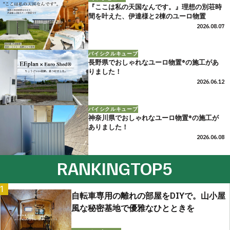
『ここは私の天国なんです。』理想の別荘時
間を叶えた、伊達様と2棟のユーロ物置
2026.08.07
バイシクルキューブ
長野県でおしゃれなユーロ物置®の施工があ
りました！
2026.06.12
バイシクルキューブ
神奈川県でおしゃれなユーロ物置®の施工が
ありました！
2026.06.08
RANKING
TOP5
1
自転車専用の離れの部屋をDIYで。山小屋
風な秘密基地で優雅なひとときを