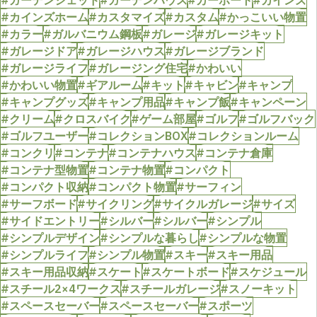
#カインズホーム
#カスタマイズ
#カスタム
#かっこいい物置
#カラー
#ガルバニウム鋼板
#ガレージ
#ガレージキット
#ガレージドア
#ガレージハウス
#ガレージブランド
#ガレージライフ
#ガレージング住宅
#かわいい
#かわいい物置
#ギアルーム
#キット
#キャビン
#キャンプ
#キャンプグッズ
#キャンプ用品
#キャンプ飯
#キャンペーン
#クリーム
#クロスバイク
#ゲーム部屋
#ゴルフ
#ゴルフバック
#ゴルフユーザー
#コレクションBOX
#コレクションルーム
#コンクリ
#コンテナ
#コンテナハウス
#コンテナ倉庫
#コンテナ型物置
#コンテナ物置
#コンパクト
#コンパクト収納
#コンパクト物置
#サーフィン
#サーフボード
#サイクリング
#サイクルガレージ
#サイズ
#サイドエントリー
#シルバー
#シルバー
#シンプル
#シンプルデザイン
#シンプルな暮らし
#シンプルな物置
#シンプルライフ
#シンプル物置
#スキー
#スキー用品
#スキー用品収納
#スケート
#スケートボード
#スケジュール
#スチール2×4ワークス
#スチールガレージ
#スノーキット
#スペースセーバー
#スペースセーバー
#スポーツ