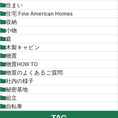
住まい
住宅 Fine American Homes
収納
小物
庭
木製キャビン
物置
物置HOW TO
物置のよくあるご質問
社内の様子
秘密基地
組立
自転車
TAG