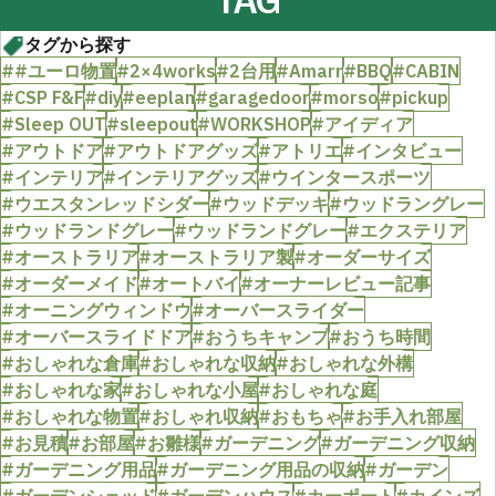
タグから探す
##ユーロ物置
#2×4works
#2台用
#Amarr
#BBQ
#CABIN
#CSP F&F
#diy
#eeplan
#garagedoor
#morso
#pickup
#Sleep OUT
#sleepout
#WORKSHOP
#アイディア
#アウトドア
#アウトドアグッズ
#アトリエ
#インタビュー
#インテリア
#インテリアグッズ
#ウインタースポーツ
#ウエスタンレッドシダー
#ウッドデッキ
#ウッドラングレー
#ウッドランドグレー
#ウッドランドグレー
#エクステリア
#オーストラリア
#オーストラリア製
#オーダーサイズ
#オーダーメイド
#オートバイ
#オーナーレビュー記事
#オーニングウィンドウ
#オーバースライダー
#オーバースライドドア
#おうちキャンプ
#おうち時間
#おしゃれな倉庫
#おしゃれな収納
#おしゃれな外構
#おしゃれな家
#おしゃれな小屋
#おしゃれな庭
#おしゃれな物置
#おしゃれ収納
#おもちゃ
#お手入れ部屋
#お見積
#お部屋
#お雛様
#ガーデニング
#ガーデニング収納
#ガーデニング用品
#ガーデニング用品の収納
#ガーデン
#ガーデンシェッド
#ガーデンハウス
#カーポート
#カインズ