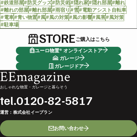
#鉄道部屋
#防災グッズ
#防災術
#隠れ家
#隠れ部屋
#離れ
#離れの部屋
#離れ部屋
#雨宿り
#雪
#電動アシスト自転車
#電車
#青い物置
#風
#風の対策
#風の影響
#風害
#風対策
#駐車場
STORE
ご購入はこちら
ユーロ物置® オンラインストア
ガレージ
ガレージドア
EEmagazine
おしゃれな物置・ガレージと暮らそう
tel.
0120-82-5817
運営：
株式会社イープラン
お問い合わせ