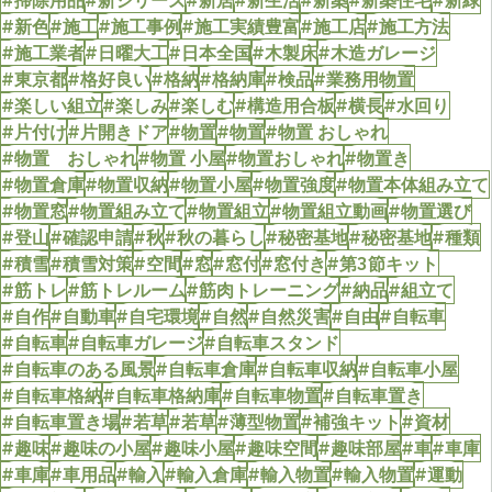
#新色
#施工
#施工事例
#施工実績豊富
#施工店
#施工方法
#施工業者
#日曜大工
#日本全国
#木製床
#木造ガレージ
#東京都
#格好良い
#格納
#格納庫
#検品
#業務用物置
#楽しい組立
#楽しみ
#楽しむ
#構造用合板
#横長
#水回り
#片付け
#片開きドア
#物置
#物置
#物置 おしゃれ
#物置 おしゃれ
#物置 小屋
#物置おしゃれ
#物置き
#物置倉庫
#物置収納
#物置小屋
#物置強度
#物置本体組み立て
#物置窓
#物置組み立て
#物置組立
#物置組立動画
#物置選び
#登山
#確認申請
#秋
#秋の暮らし
#秘密基地
#秘密基地
#種類
#積雪
#積雪対策
#空間
#窓
#窓付
#窓付き
#第3節キット
#筋トレ
#筋トレルーム
#筋肉トレーニング
#納品
#組立て
#自作
#自動車
#自宅環境
#自然
#自然災害
#自由
#自転車
#自転車
#自転車ガレージ
#自転車スタンド
#自転車のある風景
#自転車倉庫
#自転車収納
#自転車小屋
#自転車格納
#自転車格納庫
#自転車物置
#自転車置き
#自転車置き場
#若草
#若草
#薄型物置
#補強キット
#資材
#趣味
#趣味の小屋
#趣味小屋
#趣味空間
#趣味部屋
#車
#車庫
#車庫
#車用品
#輸入
#輸入倉庫
#輸入物置
#輸入物置
#運動