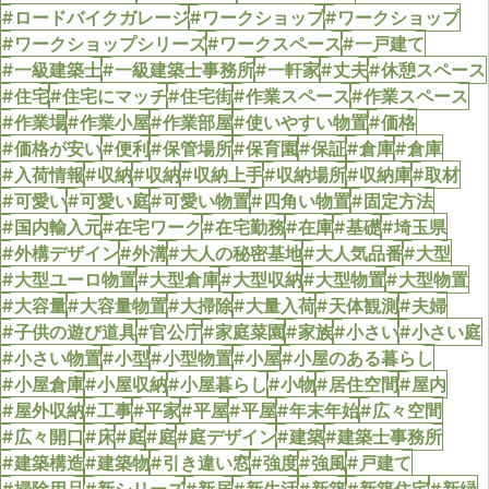
#ロードバイクガレージ
#ワークショップ
#ワークショップ
#ワークショップシリーズ
#ワークスペース
#一戸建て
#一級建築士
#一級建築士事務所
#一軒家
#丈夫
#休憩スペース
#住宅
#住宅にマッチ
#住宅街
#作業スペース
#作業スペース
#作業場
#作業小屋
#作業部屋
#使いやすい物置
#価格
#価格が安い
#便利
#保管場所
#保育園
#保証
#倉庫
#倉庫
#入荷情報
#収納
#収納
#収納上手
#収納場所
#収納庫
#取材
#可愛い
#可愛い庭
#可愛い物置
#四角い物置
#固定方法
#国内輸入元
#在宅ワーク
#在宅勤務
#在庫
#基礎
#埼玉県
#外構デザイン
#外溝
#大人の秘密基地
#大人気品番
#大型
#大型ユーロ物置
#大型倉庫
#大型収納
#大型物置
#大型物置
#大容量
#大容量物置
#大掃除
#大量入荷
#天体観測
#夫婦
#子供の遊び道具
#官公庁
#家庭菜園
#家族
#小さい
#小さい庭
#小さい物置
#小型
#小型物置
#小屋
#小屋のある暮らし
#小屋倉庫
#小屋収納
#小屋暮らし
#小物
#居住空間
#屋内
#屋外収納
#工事
#平家
#平屋
#平屋
#年末年始
#広々空間
#広々開口
#床
#庭
#庭
#庭デザイン
#建築
#建築士事務所
#建築構造
#建築物
#引き違い窓
#強度
#強風
#戸建て
#掃除用品
#新シリーズ
#新居
#新生活
#新築
#新築住宅
#新緑