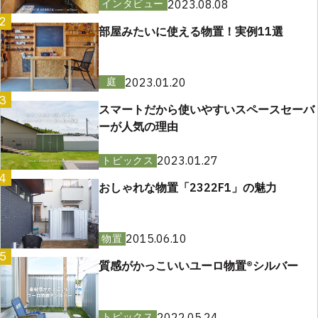
2023.08.08
インタビュー
2
部屋みたいに使える物置！実例11選
2023.01.20
庭
3
スマートだから使いやすいスペースセーバ
ーが人気の理由
2023.01.27
トピックス
4
おしゃれな物置「2322F1」の魅力
2015.06.10
物置
5
質感がかっこいいユーロ物置®︎シルバー
2022.05.24
トピックス