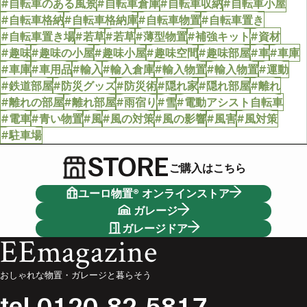
#自転車のある風景
#自転車倉庫
#自転車収納
#自転車小屋
#自転車格納
#自転車格納庫
#自転車物置
#自転車置き
#自転車置き場
#若草
#若草
#薄型物置
#補強キット
#資材
#趣味
#趣味の小屋
#趣味小屋
#趣味空間
#趣味部屋
#車
#車庫
#車庫
#車用品
#輸入
#輸入倉庫
#輸入物置
#輸入物置
#運動
#鉄道部屋
#防災グッズ
#防災術
#隠れ家
#隠れ部屋
#離れ
#離れの部屋
#離れ部屋
#雨宿り
#雪
#電動アシスト自転車
#電車
#青い物置
#風
#風の対策
#風の影響
#風害
#風対策
#駐車場
STORE
ご購入はこちら
ユーロ物置® オンラインストア
ガレージ
ガレージドア
EEmagazine
おしゃれな物置・ガレージと暮らそう
tel.
0120-82-5817