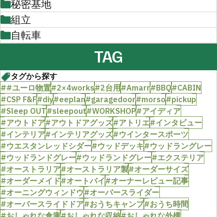
秘密基地
組立
自転車
TAG
タグから探す
##ユーロ物置
#2×4works
#2台用
#Amarr
#BBQ
#CABIN
#CSP F&F
#diy
#eeplan
#garagedoor
#morso
#pickup
#Sleep OUT
#sleepout
#WORKSHOP
#アイディア
#アウトドア
#アウトドアグッズ
#アトリエ
#インタビュー
#インテリア
#インテリアグッズ
#ウインタースポーツ
#ウエスタンレッドシダー
#ウッドデッキ
#ウッドラングレー
#ウッドランドグレー
#ウッドランドグレー
#エクステリア
#オーストラリア
#オーストラリア製
#オーダーサイズ
#オーダーメイド
#オートバイ
#オーナーレビュー記事
#オーニングウィンドウ
#オーバースライダー
#オーバースライドドア
#おうちキャンプ
#おうち時間
#おしゃれな倉庫
#おしゃれな収納
#おしゃれな外構