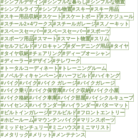
#シンプルデザイン
#シンプルな暮らし
#シンプルな物置
#シンプルライフ
#シンプル物置
#スキー
#スキー用品
#スキー用品収納
#スケート
#スケートボード
#スケジュール
#スチール2×4ワークス
#スチールガレージ
#スノーキット
#スペースセーバー
#スペースセーバー
#スポーツ
#スポーツ用品
#スマート
#スマート物置
#スリム
#セルフビルド
#ソロキャンプ
#ダーデニング用品
#タイヤ
#タイヤ収納
#チェアリング
#ディープオーシャン
#ディーラー
#デザイン
#テレワーク
#トータルコーディネート
#トレーニングルーム
#ノベルティキャンペーン
#ハーフビルド
#ハイキング
#バイク
#バイク
#バイク ガレージ
#バイクガレージ
#バイク乗り
#バイク保管庫
#バイク収納
#バイク小屋
#バイク格納
#バイク車庫
#バイク部屋
#バイシクルキューブ
#ハイセンス
#ハイランダー
#ハイランダー
#パターマット
#ビルトインガレージ
#フルビルド
#フロントエントリー
#ホビールーム
#マウンテンバイク
#マリンスポーツ
#ミッドセンチュリー
#ミニハウス
#ミニマリスト
#メタリック
#メリット
#メンテナンス