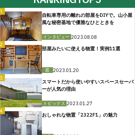
1
自転車専用の離れの部屋をDIYで。山小屋
風な秘密基地で優雅なひとときを
2023.08.08
インタビュー
2
部屋みたいに使える物置！実例11選
2023.01.20
庭
3
スマートだから使いやすいスペースセーバ
ーが人気の理由
2023.01.27
トピックス
4
おしゃれな物置「2322F1」の魅力