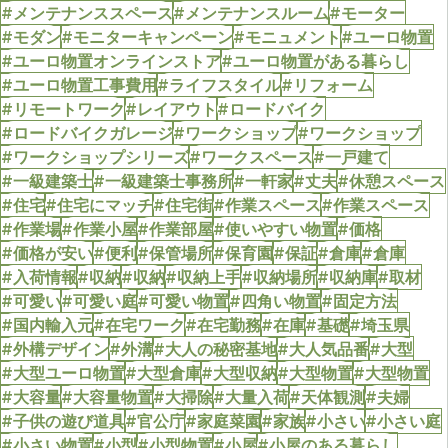
#メンテナンススペース
#メンテナンスルーム
#モーター
#モダン
#モニターキャンペーン
#モニュメント
#ユーロ物置
#ユーロ物置オンラインストア
#ユーロ物置がある暮らし
#ユーロ物置工事費用
#ライフスタイル
#リフォーム
#リモートワーク
#レイアウト
#ロードバイク
#ロードバイクガレージ
#ワークショップ
#ワークショップ
#ワークショップシリーズ
#ワークスペース
#一戸建て
#一級建築士
#一級建築士事務所
#一軒家
#丈夫
#休憩スペース
#住宅
#住宅にマッチ
#住宅街
#作業スペース
#作業スペース
#作業場
#作業小屋
#作業部屋
#使いやすい物置
#価格
#価格が安い
#便利
#保管場所
#保育園
#保証
#倉庫
#倉庫
#入荷情報
#収納
#収納
#収納上手
#収納場所
#収納庫
#取材
#可愛い
#可愛い庭
#可愛い物置
#四角い物置
#固定方法
#国内輸入元
#在宅ワーク
#在宅勤務
#在庫
#基礎
#埼玉県
#外構デザイン
#外溝
#大人の秘密基地
#大人気品番
#大型
#大型ユーロ物置
#大型倉庫
#大型収納
#大型物置
#大型物置
#大容量
#大容量物置
#大掃除
#大量入荷
#天体観測
#夫婦
#子供の遊び道具
#官公庁
#家庭菜園
#家族
#小さい
#小さい庭
#小さい物置
#小型
#小型物置
#小屋
#小屋のある暮らし