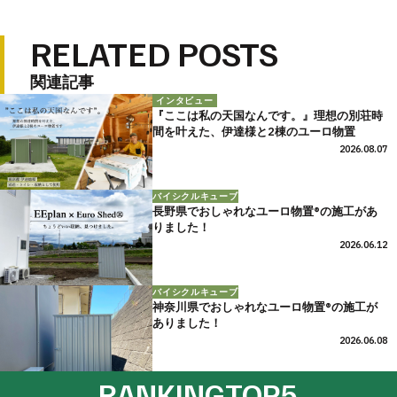
た。
RELATED POSTS
関連記事
インタビュー
『ここは私の天国なんです。』理想の別荘時
間を叶えた、伊達様と2棟のユーロ物置
2026.08.07
バイシクルキューブ
長野県でおしゃれなユーロ物置®の施工があ
りました！
2026.06.12
バイシクルキューブ
神奈川県でおしゃれなユーロ物置®の施工が
ありました！
2026.06.08
RANKING
TOP5