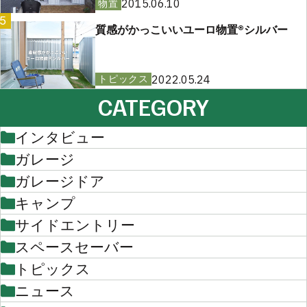
2015.06.10
物置
5
質感がかっこいいユーロ物置®︎シルバー
2022.05.24
トピックス
CATEGORY
インタビュー
ガレージ
ガレージドア
キャンプ
サイドエントリー
スペースセーバー
トピックス
ニュース