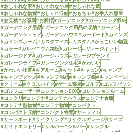
#おしゃれな家
#おしゃれな小屋
#おしゃれな庭
#おしゃれな物置
#おしゃれ収納
#おもちゃ
#お手入れ部屋
#お見積
#お部屋
#お雛様
#ガーデニング
#ガーデニング収納
#ガーデニング用品
#ガーデニング用品の収納
#ガーデン
#ガーデンシェッド
#ガーデンハウス
#カーポート
#カインズ
#カインズホーム
#カスタマイズ
#カスタム
#かっこいい物置
#カラー
#ガルバニウム鋼板
#ガレージ
#ガレージキット
#ガレージドア
#ガレージハウス
#ガレージブランド
#ガレージライフ
#ガレージング住宅
#かわいい
#かわいい物置
#ギアルーム
#キット
#キャビン
#キャンプ
#キャンプグッズ
#キャンプ用品
#キャンプ飯
#キャンペーン
#クリーム
#クロスバイク
#ゲーム部屋
#ゴルフ
#ゴルフバック
#ゴルフユーザー
#コレクションBOX
#コレクションルーム
#コンクリ
#コンテナ
#コンテナハウス
#コンテナ倉庫
#コンテナ型物置
#コンテナ物置
#コンパクト
#コンパクト収納
#コンパクト物置
#サーフィン
#サーフボード
#サイクリング
#サイクルガレージ
#サイズ
#サイドエントリー
#シルバー
#シルバー
#シンプル