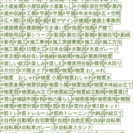
#小屋倉庫
#小屋収納
#小屋暮らし
#小物
#居住空間
#屋内
#屋外収納
#工事
#平家
#平屋
#平屋
#年末年始
#広々空間
#広々開口
#床
#庭
#庭
#庭デザイン
#建築
#建築士事務所
#建築構造
#建築物
#引き違い窓
#強度
#強風
#戸建て
#掃除用品
#新シリーズ
#新居
#新生活
#新築
#新築住宅
#新緑
#新色
#施工
#施工事例
#施工実績豊富
#施工店
#施工方法
#施工業者
#日曜大工
#日本全国
#木製床
#木造ガレージ
#東京都
#格好良い
#格納
#格納庫
#検品
#業務用物置
#楽しい組立
#楽しみ
#楽しむ
#構造用合板
#横長
#水回り
#片付け
#片開きドア
#物置
#物置
#物置 おしゃれ
#物置 おしゃれ
#物置 小屋
#物置おしゃれ
#物置き
#物置倉庫
#物置収納
#物置小屋
#物置強度
#物置本体組み立て
#物置窓
#物置組み立て
#物置組立
#物置組立動画
#物置選び
#登山
#確認申請
#秋
#秋の暮らし
#秘密基地
#秘密基地
#種類
#積雪
#積雪対策
#空間
#窓
#窓付
#窓付き
#第3節キット
#筋トレ
#筋トレルーム
#筋肉トレーニング
#納品
#組立て
#自作
#自動車
#自宅環境
#自然
#自然災害
#自由
#自転車
#自転車
#自転車ガレージ
#自転車スタンド