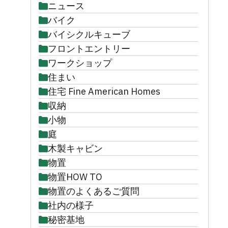
ニュース
バイク
バイシクルキューブ
フロントエントリー
ワークショップ
住まい
住宅 Fine American Homes
収納
小物
庭
木製キャビン
物置
物置HOW TO
物置のよくあるご質問
社内の様子
秘密基地