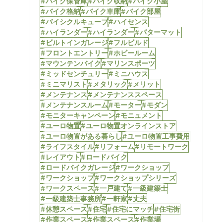
#バイク保管庫
#バイク収納
#バイク小屋
#バイク格納
#バイク車庫
#バイク部屋
#バイシクルキューブ
#ハイセンス
#ハイランダー
#ハイランダー
#パターマット
#ビルトインガレージ
#フルビルド
#フロントエントリー
#ホビールーム
#マウンテンバイク
#マリンスポーツ
#ミッドセンチュリー
#ミニハウス
#ミニマリスト
#メタリック
#メリット
#メンテナンス
#メンテナンススペース
#メンテナンスルーム
#モーター
#モダン
#モニターキャンペーン
#モニュメント
#ユーロ物置
#ユーロ物置オンラインストア
#ユーロ物置がある暮らし
#ユーロ物置工事費用
#ライフスタイル
#リフォーム
#リモートワーク
#レイアウト
#ロードバイク
#ロードバイクガレージ
#ワークショップ
#ワークショップ
#ワークショップシリーズ
#ワークスペース
#一戸建て
#一級建築士
#一級建築士事務所
#一軒家
#丈夫
#休憩スペース
#住宅
#住宅にマッチ
#住宅街
#作業スペース
#作業スペース
#作業場