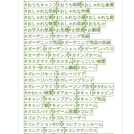
#おうちキャンプ
#おうち時間
#おしゃれな倉庫
#おしゃれな収納
#おしゃれな外構
#おしゃれな家
#おしゃれな小屋
#おしゃれな庭
#おしゃれな物置
#おしゃれ収納
#おもちゃ
#お手入れ部屋
#お見積
#お部屋
#お雛様
#ガーデニング
#ガーデニング収納
#ガーデニング用品
#ガーデニング用品の収納
#ガーデン
#ガーデンシェッド
#ガーデンハウス
#カーポート
#カインズ
#カインズホーム
#カスタマイズ
#カスタム
#かっこいい物置
#カラー
#ガルバニウム鋼板
#ガレージ
#ガレージキット
#ガレージドア
#ガレージハウス
#ガレージブランド
#ガレージライフ
#ガレージング住宅
#かわいい
#かわいい物置
#ギアルーム
#キット
#キャビン
#キャンプ
#キャンプグッズ
#キャンプ用品
#キャンプ飯
#キャンペーン
#クリーム
#クロスバイク
#ゲーム部屋
#ゴルフ
#ゴルフバック
#ゴルフユーザー
#コレクションBOX
#コレクションルーム
#コンクリ
#コンテナ
#コンテナハウス