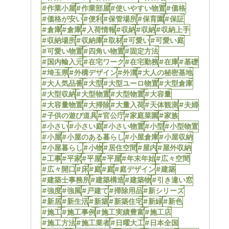
#作業小屋
#作業部屋
#使いやすい物置
#価格
#価格が安い
#便利
#保管場所
#保育園
#保証
#倉庫
#倉庫
#入荷情報
#収納
#収納
#収納上手
#収納場所
#収納庫
#取材
#可愛い
#可愛い庭
#可愛い物置
#四角い物置
#固定方法
#国内輸入元
#在宅ワーク
#在宅勤務
#在庫
#基礎
#埼玉県
#外構デザイン
#外溝
#大人の秘密基地
#大人気品番
#大型
#大型ユーロ物置
#大型倉庫
#大型収納
#大型物置
#大型物置
#大容量
#大容量物置
#大掃除
#大量入荷
#天体観測
#夫婦
#子供の遊び道具
#官公庁
#家庭菜園
#家族
#小さい
#小さい庭
#小さい物置
#小型
#小型物置
#小屋
#小屋のある暮らし
#小屋倉庫
#小屋収納
#小屋暮らし
#小物
#居住空間
#屋内
#屋外収納
#工事
#平家
#平屋
#平屋
#年末年始
#広々空間
#広々開口
#床
#庭
#庭
#庭デザイン
#建築
#建築士事務所
#建築構造
#建築物
#引き違い窓
#強度
#強風
#戸建て
#掃除用品
#新シリーズ
#新居
#新生活
#新築
#新築住宅
#新緑
#新色
#施工
#施工事例
#施工実績豊富
#施工店
#施工方法
#施工業者
#日曜大工
#日本全国