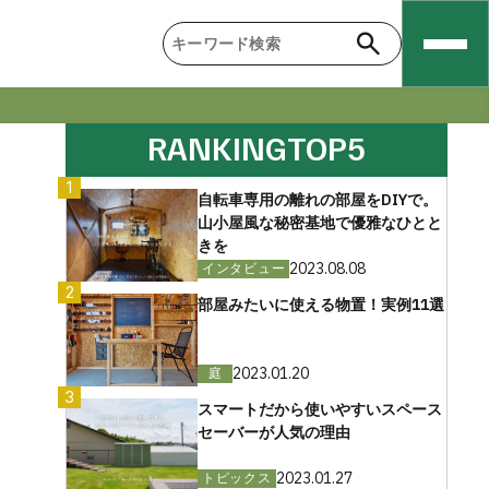
RANKING
TOP5
1
自転車専用の離れの部屋をDIYで。
山小屋風な秘密基地で優雅なひとと
きを
2023.08.08
インタビュー
2
部屋みたいに使える物置！実例11選
2023.01.20
庭
3
スマートだから使いやすいスペース
セーバーが人気の理由
2023.01.27
トピックス