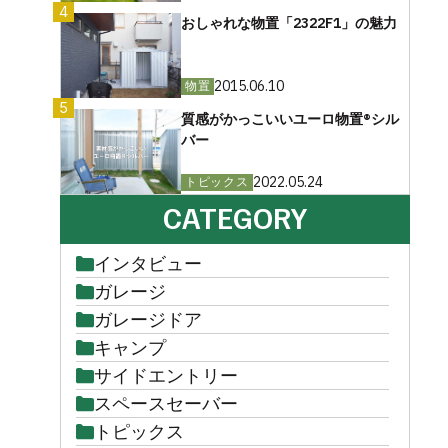
4
おしゃれな物置「2322F1」の魅力
2015.06.10
物置
5
質感がかっこいいユーロ物置®︎シル
バー
2022.05.24
トピックス
CATEGORY
インタビュー
ガレージ
ガレージドア
キャンプ
サイドエントリー
スペースセーバー
トピックス