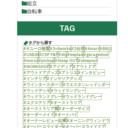
組立
自転車
TAG
タグから探す
##ユーロ物置
#2×4works
#2台用
#Amarr
#BBQ
#CABIN
#CSP F&F
#diy
#eeplan
#garagedoor
#morso
#pickup
#Sleep OUT
#sleepout
#WORKSHOP
#アイディア
#アウトドア
#アウトドアグッズ
#アトリエ
#インタビュー
#インテリア
#インテリアグッズ
#ウインタースポーツ
#ウエスタンレッドシダー
#ウッドデッキ
#ウッドラングレー
#ウッドランドグレー
#ウッドランドグレー
#エクステリア
#オーストラリア
#オーストラリア製
#オーダーサイズ
#オーダーメイド
#オートバイ
#オーナーレビュー記事
#オーニングウィンドウ
#オーバースライダー
#オーバースライドドア