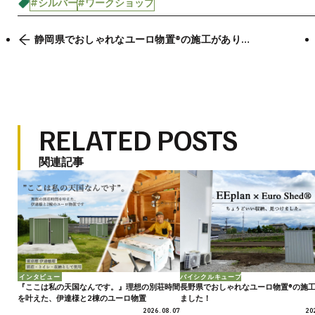
#シルバー
#ワークショップ
静岡県でおしゃれなユーロ物置®の施工があり
ました。
RELATED POSTS
関連記事
インタビュー
バイシクルキューブ
『ここは私の天国なんです。』理想の別荘時間
長野県でおしゃれなユーロ物置®の施
を叶えた、伊達様と2棟のユーロ物置
ました！
2026.08.07
20