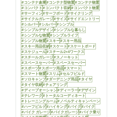
#コンテナ倉庫
#コンテナ型物置
#コンテナ物置
#コンパクト
#コンパクト収納
#コンパクト物置
#サーフィン
#サーフボード
#サイクリング
#サイクルガレージ
#サイズ
#サイドエントリー
#シルバー
#シルバー
#シンプル
#シンプルデザイン
#シンプルな暮らし
#シンプルな物置
#シンプルライフ
#シンプル物置
#スキー
#スキー用品
#スキー用品収納
#スケート
#スケートボード
#スケジュール
#スチール2×4ワークス
#スチールガレージ
#スノーキット
#スペースセーバー
#スペースセーバー
#スポーツ
#スポーツ用品
#スマート
#スマート物置
#スリム
#セルフビルド
#ソロキャンプ
#ダーデニング用品
#タイヤ
#タイヤ収納
#チェアリング
#ディープオーシャン
#ディーラー
#デザイン
#テレワーク
#トータルコーディネート
#トレーニングルーム
#ノベルティキャンペーン
#ハーフビルド
#ハイキング
#バイク
#バイク
#バイク ガレージ
#バイクガレージ
#バイク乗り