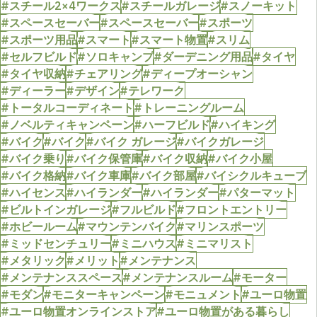
#スチール2×4ワークス
#スチールガレージ
#スノーキット
#スペースセーバー
#スペースセーバー
#スポーツ
#スポーツ用品
#スマート
#スマート物置
#スリム
#セルフビルド
#ソロキャンプ
#ダーデニング用品
#タイヤ
#タイヤ収納
#チェアリング
#ディープオーシャン
#ディーラー
#デザイン
#テレワーク
#トータルコーディネート
#トレーニングルーム
#ノベルティキャンペーン
#ハーフビルド
#ハイキング
#バイク
#バイク
#バイク ガレージ
#バイクガレージ
#バイク乗り
#バイク保管庫
#バイク収納
#バイク小屋
#バイク格納
#バイク車庫
#バイク部屋
#バイシクルキューブ
#ハイセンス
#ハイランダー
#ハイランダー
#パターマット
#ビルトインガレージ
#フルビルド
#フロントエントリー
#ホビールーム
#マウンテンバイク
#マリンスポーツ
#ミッドセンチュリー
#ミニハウス
#ミニマリスト
#メタリック
#メリット
#メンテナンス
#メンテナンススペース
#メンテナンスルーム
#モーター
#モダン
#モニターキャンペーン
#モニュメント
#ユーロ物置
#ユーロ物置オンラインストア
#ユーロ物置がある暮らし