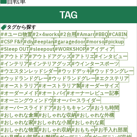
自転車
TAG
タグから探す
##ユーロ物置
#2×4works
#2台用
#Amarr
#BBQ
#CABIN
#CSP F&F
#diy
#eeplan
#garagedoor
#morso
#pickup
#Sleep OUT
#sleepout
#WORKSHOP
#アイディア
#アウトドア
#アウトドアグッズ
#アトリエ
#インタビュー
#インテリア
#インテリアグッズ
#ウインタースポーツ
#ウエスタンレッドシダー
#ウッドデッキ
#ウッドラングレー
#ウッドランドグレー
#ウッドランドグレー
#エクステリア
#オーストラリア
#オーストラリア製
#オーダーサイズ
#オーダーメイド
#オートバイ
#オーナーレビュー記事
#オーニングウィンドウ
#オーバースライダー
#オーバースライドドア
#おうちキャンプ
#おうち時間
#おしゃれな倉庫
#おしゃれな収納
#おしゃれな外構
#おしゃれな家
#おしゃれな小屋
#おしゃれな庭
#おしゃれな物置
#おしゃれ収納
#おもちゃ
#お手入れ部屋
#お見積
#お部屋
#お雛様
#ガーデニング
#ガーデニング収納