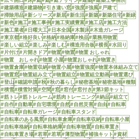
#建築構造
#建築物
#引き違い窓
#強度
#強風
#戸建て
#掃除用品
#新シリーズ
#新居
#新生活
#新築
#新築住宅
#新緑
#新色
#施工
#施工事例
#施工実績豊富
#施工店
#施工方法
#施工業者
#日曜大工
#日本全国
#木製床
#木造ガレージ
#東京都
#格好良い
#格納
#格納庫
#検品
#業務用物置
#楽しい組立
#楽しみ
#楽しむ
#構造用合板
#横長
#水回り
#片付け
#片開きドア
#物置
#物置
#物置 おしゃれ
#物置 おしゃれ
#物置 小屋
#物置おしゃれ
#物置き
#物置倉庫
#物置収納
#物置小屋
#物置強度
#物置本体組み立て
#物置窓
#物置組み立て
#物置組立
#物置組立動画
#物置選び
#登山
#確認申請
#秋
#秋の暮らし
#秘密基地
#秘密基地
#種類
#積雪
#積雪対策
#空間
#窓
#窓付
#窓付き
#第3節キット
#筋トレ
#筋トレルーム
#筋肉トレーニング
#納品
#組立て
#自作
#自動車
#自宅環境
#自然
#自然災害
#自由
#自転車
#自転車
#自転車ガレージ
#自転車スタンド
#自転車のある風景
#自転車倉庫
#自転車収納
#自転車小屋
#自転車格納
#自転車格納庫
#自転車物置
#自転車置き
#自転車置き場
#若草
#若草
#薄型物置
#補強キット
#資材