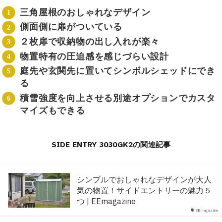
三角屋根のおしゃれなデザイン
側面側に扉がついている
２枚扉で収納物の出し入れが楽々
物置特有の圧迫感を感じづらい設計
庭先や玄関先に置いてシンボルシェッドにでき
る
積雪強度を向上させる別途オプションでカスタ
マイズもできる
SIDE ENTRY 3030GK2の関連記事
シンプルでおしゃれなデザインが大人
気の物置！サイドエントリーの魅力５
つ | EEmagazine
EEmagazine