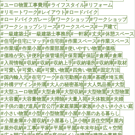
#ユーロ物置工事費用
#ライフスタイル
#リフォーム
#リモートワーク
#レイアウト
#ロードバイク
#ロードバイクガレージ
#ワークショップ
#ワークショップ
#ワークショップシリーズ
#ワークスペース
#一戸建て
#一級建築士
#一級建築士事務所
#一軒家
#丈夫
#休憩スペース
#住宅
#住宅にマッチ
#住宅街
#作業スペース
#作業スペース
#作業場
#作業小屋
#作業部屋
#使いやすい物置
#価格
#価格が安い
#便利
#保管場所
#保育園
#保証
#倉庫
#倉庫
#入荷情報
#収納
#収納
#収納上手
#収納場所
#収納庫
#取材
#可愛い
#可愛い庭
#可愛い物置
#四角い物置
#固定方法
#国内輸入元
#在宅ワーク
#在宅勤務
#在庫
#基礎
#埼玉県
#外構デザイン
#外溝
#大人の秘密基地
#大人気品番
#大型
#大型ユーロ物置
#大型倉庫
#大型収納
#大型物置
#大型物置
#大容量
#大容量物置
#大掃除
#大量入荷
#天体観測
#夫婦
#子供の遊び道具
#官公庁
#家庭菜園
#家族
#小さい
#小さい庭
#小さい物置
#小型
#小型物置
#小屋
#小屋のある暮らし
#小屋倉庫
#小屋収納
#小屋暮らし
#小物
#居住空間
#屋内
#屋外収納
#工事
#平家
#平屋
#平屋
#年末年始
#広々空間
#広々開口
#床
#庭
#庭
#庭デザイン
#建築
#建築士事務所