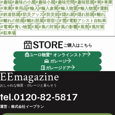
#趣味
#趣味の小屋
#趣味小屋
#趣味空間
#趣味部屋
#車
#車庫
#車庫
#車用品
#輸入
#輸入倉庫
#輸入物置
#輸入物置
#運動
#鉄道部屋
#防災グッズ
#防災術
#隠れ家
#隠れ部屋
#離れ
#離れの部屋
#離れ部屋
#雨宿り
#雪
#電動アシスト自転車
#電車
#青い物置
#風
#風の対策
#風の影響
#風害
#風対策
#駐車場
STORE
ご購入はこちら
ユーロ物置® オンラインストア
ガレージ
ガレージドア
EEmagazine
おしゃれな物置・ガレージと暮らそう
tel.
0120-82-5817
運営：
株式会社イープラン