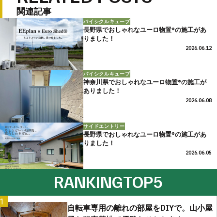
関連記事
バイシクルキューブ
長野県でおしゃれなユーロ物置®の施工があ
りました！
2026.06.12
バイシクルキューブ
神奈川県でおしゃれなユーロ物置®の施工が
ありました！
2026.06.08
サイドエントリー
長野県でおしゃれなユーロ物置®の施工があ
りました！
2026.06.05
RANKING
TOP5
1
自転車専用の離れの部屋をDIYで。山小屋