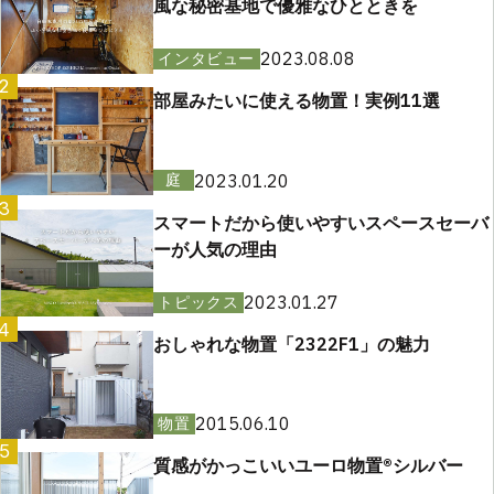
風な秘密基地で優雅なひとときを
2023.08.08
インタビュー
2
部屋みたいに使える物置！実例11選
2023.01.20
庭
3
スマートだから使いやすいスペースセーバ
ーが人気の理由
2023.01.27
トピックス
4
おしゃれな物置「2322F1」の魅力
2015.06.10
物置
5
質感がかっこいいユーロ物置®︎シルバー