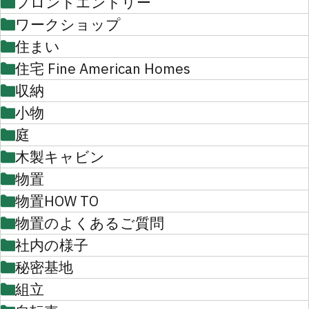
フロントエントリー
ワークショップ
住まい
住宅 Fine American Homes
収納
小物
庭
木製キャビン
物置
物置HOW TO
物置のよくあるご質問
社内の様子
秘密基地
組立