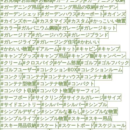
#ガーデニング用品
#ガーデニング用品の収納
#ガーデン
#ガーデンシェッド
#ガーデンハウス
#カーポート
#カインズ
#カインズホーム
#カスタマイズ
#カスタム
#かっこいい物置
#カラー
#ガルバニウム鋼板
#ガレージ
#ガレージキット
#ガレージドア
#ガレージハウス
#ガレージブランド
#ガレージライフ
#ガレージング住宅
#かわいい
#かわいい物置
#ギアルーム
#キット
#キャビン
#キャンプ
#キャンプグッズ
#キャンプ用品
#キャンプ飯
#キャンペーン
#クリーム
#クロスバイク
#ゲーム部屋
#ゴルフ
#ゴルフバック
#ゴルフユーザー
#コレクションBOX
#コレクションルーム
#コンクリ
#コンテナ
#コンテナハウス
#コンテナ倉庫
#コンテナ型物置
#コンテナ物置
#コンパクト
#コンパクト収納
#コンパクト物置
#サーフィン
#サーフボード
#サイクリング
#サイクルガレージ
#サイズ
#サイドエントリー
#シルバー
#シルバー
#シンプル
#シンプルデザイン
#シンプルな暮らし
#シンプルな物置
#シンプルライフ
#シンプル物置
#スキー
#スキー用品
#スキー用品収納
#スケート
#スケートボード
#スケジュール