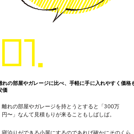
離れの部屋やガレージに比べ、手軽に手に入れやすく価格
安価
離れの部屋やガレージを持とうとすると「300万
円〜」なんて見積もりが来ることもしばしば。
寝泊りができる小屋にするのであれば確かにそのくら