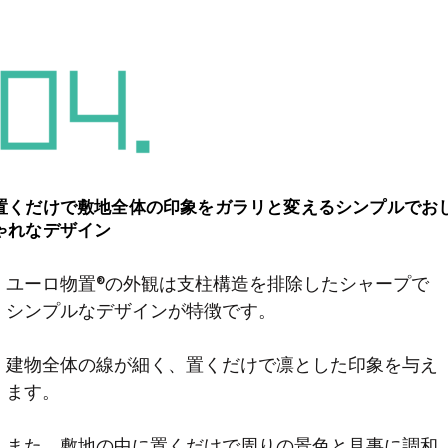
置くだけで敷地全体の印象をガラリと変えるシンプルでお
ゃれなデザイン
ユーロ物置®の外観は支柱構造を排除したシャープで
シンプルなデザインが特徴です。
建物全体の線が細く、置くだけで凛とした印象を与え
ます。
また、敷地の中に置くだけで周りの景色と見事に調和