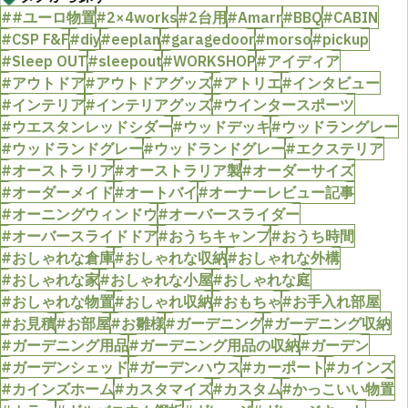
##ユーロ物置
#2×4works
#2台用
#Amarr
#BBQ
#CABIN
#CSP F&F
#diy
#eeplan
#garagedoor
#morso
#pickup
#Sleep OUT
#sleepout
#WORKSHOP
#アイディア
#アウトドア
#アウトドアグッズ
#アトリエ
#インタビュー
#インテリア
#インテリアグッズ
#ウインタースポーツ
#ウエスタンレッドシダー
#ウッドデッキ
#ウッドラングレー
#ウッドランドグレー
#ウッドランドグレー
#エクステリア
#オーストラリア
#オーストラリア製
#オーダーサイズ
#オーダーメイド
#オートバイ
#オーナーレビュー記事
#オーニングウィンドウ
#オーバースライダー
#オーバースライドドア
#おうちキャンプ
#おうち時間
#おしゃれな倉庫
#おしゃれな収納
#おしゃれな外構
#おしゃれな家
#おしゃれな小屋
#おしゃれな庭
#おしゃれな物置
#おしゃれ収納
#おもちゃ
#お手入れ部屋
#お見積
#お部屋
#お雛様
#ガーデニング
#ガーデニング収納
#ガーデニング用品
#ガーデニング用品の収納
#ガーデン
#ガーデンシェッド
#ガーデンハウス
#カーポート
#カインズ
#カインズホーム
#カスタマイズ
#カスタム
#かっこいい物置