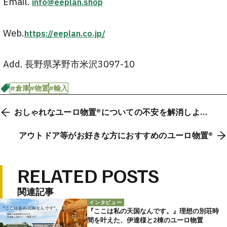
Email.
info@eeplan.shop
Web.
https://eeplan.co.jp/
Add. 長野県茅野市米沢3097-10
#倉庫
#物置
#輸入
おしゃれなユーロ物置®️についての不安を解消しよ
う！
アウトドア等がお好きな方におすすめのユーロ物置®️
RELATED POSTS
関連記事
インタビュー
『ここは私の天国なんです。』理想の別荘時
間を叶えた、伊達様と2棟のユーロ物置