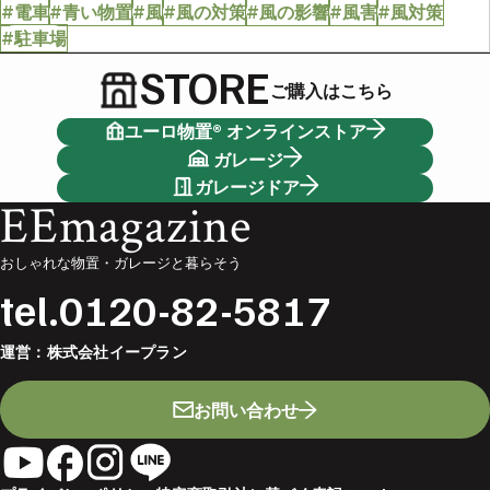
#電車
#青い物置
#風
#風の対策
#風の影響
#風害
#風対策
#駐車場
STORE
ご購入はこちら
ユーロ物置® オンラインストア
ガレージ
ガレージドア
EEmagazine
おしゃれな物置・ガレージと暮らそう
tel.
0120-82-5817
運営：
株式会社イープラン
お問い合わせ