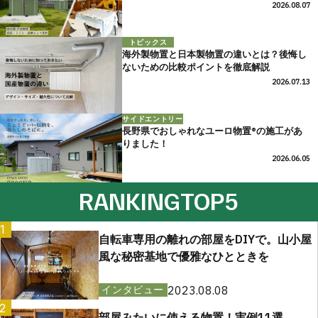
2026.08.07
トピックス
海外製物置と日本製物置の違いとは？後悔し
ないための比較ポイントを徹底解説
2026.07.13
サイドエントリー
長野県でおしゃれなユーロ物置®の施工があ
りました！
2026.06.05
RANKING
TOP5
1
自転車専用の離れの部屋をDIYで。山小屋
風な秘密基地で優雅なひとときを
2023.08.08
インタビュー
2
部屋みたいに使える物置！実例11選