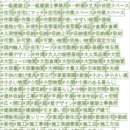
#一級建築士
#一級建築士事務所
#一軒家
#丈夫
#休憩スペース
#住宅
#住宅にマッチ
#住宅街
#作業スペース
#作業スペース
#作業場
#作業小屋
#作業部屋
#使いやすい物置
#価格
#価格が安い
#便利
#保管場所
#保育園
#保証
#倉庫
#倉庫
#入荷情報
#収納
#収納
#収納上手
#収納場所
#収納庫
#取材
#可愛い
#可愛い庭
#可愛い物置
#四角い物置
#固定方法
#国内輸入元
#在宅ワーク
#在宅勤務
#在庫
#基礎
#埼玉県
#外構デザイン
#外溝
#大人の秘密基地
#大人気品番
#大型
#大型ユーロ物置
#大型倉庫
#大型収納
#大型物置
#大型物置
#大容量
#大容量物置
#大掃除
#大量入荷
#天体観測
#夫婦
#子供の遊び道具
#官公庁
#家庭菜園
#家族
#小さい
#小さい庭
#小さい物置
#小型
#小型物置
#小屋
#小屋のある暮らし
#小屋倉庫
#小屋収納
#小屋暮らし
#小物
#居住空間
#屋内
#屋外収納
#工事
#平家
#平屋
#平屋
#年末年始
#広々空間
#広々開口
#床
#庭
#庭
#庭デザイン
#建築
#建築士事務所
#建築構造
#建築物
#引き違い窓
#強度
#強風
#戸建て
#掃除用品
#新シリーズ
#新居
#新生活
#新築
#新築住宅
#新緑
#新色
#施工
#施工事例
#施工実績豊富
#施工店
#施工方法