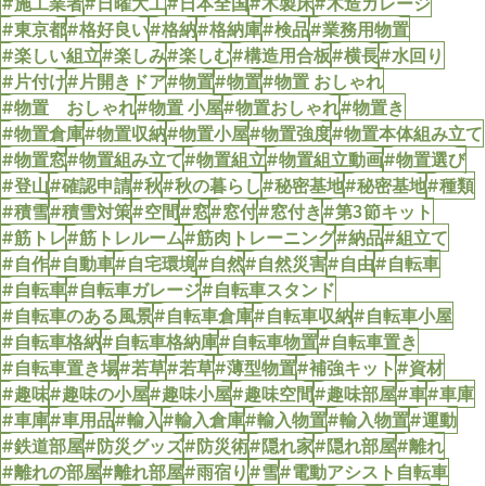
#施工業者
#日曜大工
#日本全国
#木製床
#木造ガレージ
#東京都
#格好良い
#格納
#格納庫
#検品
#業務用物置
#楽しい組立
#楽しみ
#楽しむ
#構造用合板
#横長
#水回り
#片付け
#片開きドア
#物置
#物置
#物置 おしゃれ
#物置 おしゃれ
#物置 小屋
#物置おしゃれ
#物置き
#物置倉庫
#物置収納
#物置小屋
#物置強度
#物置本体組み立て
#物置窓
#物置組み立て
#物置組立
#物置組立動画
#物置選び
#登山
#確認申請
#秋
#秋の暮らし
#秘密基地
#秘密基地
#種類
#積雪
#積雪対策
#空間
#窓
#窓付
#窓付き
#第3節キット
#筋トレ
#筋トレルーム
#筋肉トレーニング
#納品
#組立て
#自作
#自動車
#自宅環境
#自然
#自然災害
#自由
#自転車
#自転車
#自転車ガレージ
#自転車スタンド
#自転車のある風景
#自転車倉庫
#自転車収納
#自転車小屋
#自転車格納
#自転車格納庫
#自転車物置
#自転車置き
#自転車置き場
#若草
#若草
#薄型物置
#補強キット
#資材
#趣味
#趣味の小屋
#趣味小屋
#趣味空間
#趣味部屋
#車
#車庫
#車庫
#車用品
#輸入
#輸入倉庫
#輸入物置
#輸入物置
#運動
#鉄道部屋
#防災グッズ
#防災術
#隠れ家
#隠れ部屋
#離れ
#離れの部屋
#離れ部屋
#雨宿り
#雪
#電動アシスト自転車