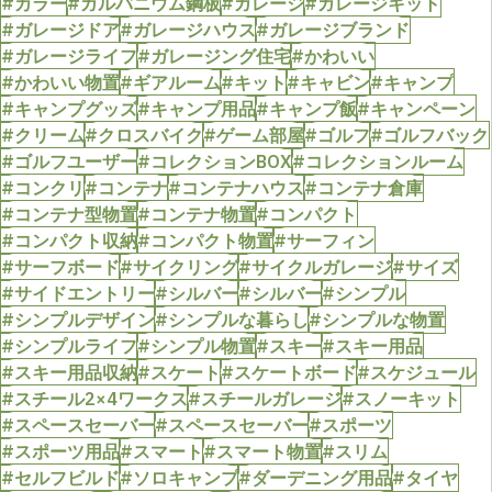
#カラー
#ガルバニウム鋼板
#ガレージ
#ガレージキット
#ガレージドア
#ガレージハウス
#ガレージブランド
#ガレージライフ
#ガレージング住宅
#かわいい
#かわいい物置
#ギアルーム
#キット
#キャビン
#キャンプ
#キャンプグッズ
#キャンプ用品
#キャンプ飯
#キャンペーン
#クリーム
#クロスバイク
#ゲーム部屋
#ゴルフ
#ゴルフバック
#ゴルフユーザー
#コレクションBOX
#コレクションルーム
#コンクリ
#コンテナ
#コンテナハウス
#コンテナ倉庫
#コンテナ型物置
#コンテナ物置
#コンパクト
#コンパクト収納
#コンパクト物置
#サーフィン
#サーフボード
#サイクリング
#サイクルガレージ
#サイズ
#サイドエントリー
#シルバー
#シルバー
#シンプル
#シンプルデザイン
#シンプルな暮らし
#シンプルな物置
#シンプルライフ
#シンプル物置
#スキー
#スキー用品
#スキー用品収納
#スケート
#スケートボード
#スケジュール
#スチール2×4ワークス
#スチールガレージ
#スノーキット
#スペースセーバー
#スペースセーバー
#スポーツ
#スポーツ用品
#スマート
#スマート物置
#スリム
#セルフビルド
#ソロキャンプ
#ダーデニング用品
#タイヤ