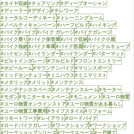
#タイヤ収納
#チェアリング
#ディープオーシャン
#ディーラー
#デザイン
#テレワーク
#トータルコーディネート
#トレーニングルーム
#ノベルティキャンペーン
#ハーフビルド
#ハイキング
#バイク
#バイク
#バイク ガレージ
#バイクガレージ
#バイク乗り
#バイク保管庫
#バイク収納
#バイク小屋
#バイク格納
#バイク車庫
#バイク部屋
#バイシクルキューブ
#ハイセンス
#ハイランダー
#ハイランダー
#パターマット
#ビルトインガレージ
#フルビルド
#フロントエントリー
#ホビールーム
#マウンテンバイク
#マリンスポーツ
#ミッドセンチュリー
#ミニハウス
#ミニマリスト
#メタリック
#メリット
#メンテナンス
#メンテナンススペース
#メンテナンスルーム
#モーター
#モダン
#モニターキャンペーン
#モニュメント
#ユーロ物置
#ユーロ物置オンラインストア
#ユーロ物置がある暮らし
#ユーロ物置工事費用
#ライフスタイル
#リフォーム
#リモートワーク
#レイアウト
#ロードバイク
#ロードバイクガレージ
#ワークショップ
#ワークショップ
#ワークショップシリーズ
#ワークスペース
#一戸建て