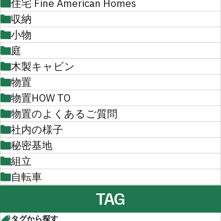
住宅 Fine American Homes
収納
小物
庭
木製キャビン
物置
物置HOW TO
物置のよくあるご質問
社内の様子
秘密基地
組立
自転車
TAG
タグから探す