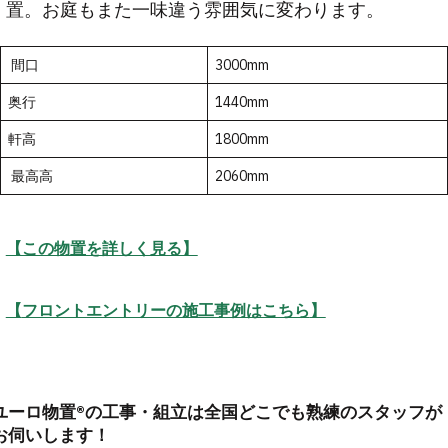
置。お庭もまた一味違う雰囲気に変わります。
間口
3000mm
奥行
1440mm
軒高
1800mm
最高高
2060mm
【この物置を詳しく見る】
【
フロントエントリーの施工事例はこちら
】
ユーロ物置®︎の工事・組立は全国どこでも熟練のスタッフが
お伺いします！