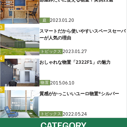
2023.01.20
庭
3
スマートだから使いやすいスペースセーバ
ーが人気の理由
2023.01.27
トピックス
4
おしゃれな物置「2322F1」の魅力
2015.06.10
物置
5
質感がかっこいいユーロ物置®︎シルバー
2022.05.24
トピックス
CATEGORY