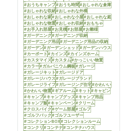
#おうちキャンプ
#おうち時間
#おしゃれな倉庫
#おしゃれな収納
#おしゃれな外構
#おしゃれな家
#おしゃれな小屋
#おしゃれな庭
#おしゃれな物置
#おしゃれ収納
#おもちゃ
#お手入れ部屋
#お見積
#お部屋
#お雛様
#ガーデニング
#ガーデニング収納
#ガーデニング用品
#ガーデニング用品の収納
#ガーデン
#ガーデンシェッド
#ガーデンハウス
#カーポート
#カインズ
#カインズホーム
#カスタマイズ
#カスタム
#かっこいい物置
#カラー
#ガルバニウム鋼板
#ガレージ
#ガレージキット
#ガレージドア
#ガレージハウス
#ガレージブランド
#ガレージライフ
#ガレージング住宅
#かわいい
#かわいい物置
#ギアルーム
#キット
#キャビン
#キャンプ
#キャンプグッズ
#キャンプ用品
#キャンプ飯
#キャンペーン
#クリーム
#クロスバイク
#ゲーム部屋
#ゴルフ
#ゴルフバック
#ゴルフユーザー
#コレクションBOX
#コレクションルーム
#コンクリ
#コンテナ
#コンテナハウス