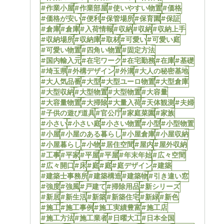
#作業小屋
#作業部屋
#使いやすい物置
#価格
#価格が安い
#便利
#保管場所
#保育園
#保証
#倉庫
#倉庫
#入荷情報
#収納
#収納
#収納上手
#収納場所
#収納庫
#取材
#可愛い
#可愛い庭
#可愛い物置
#四角い物置
#固定方法
#国内輸入元
#在宅ワーク
#在宅勤務
#在庫
#基礎
#埼玉県
#外構デザイン
#外溝
#大人の秘密基地
#大人気品番
#大型
#大型ユーロ物置
#大型倉庫
#大型収納
#大型物置
#大型物置
#大容量
#大容量物置
#大掃除
#大量入荷
#天体観測
#夫婦
#子供の遊び道具
#官公庁
#家庭菜園
#家族
#小さい
#小さい庭
#小さい物置
#小型
#小型物置
#小屋
#小屋のある暮らし
#小屋倉庫
#小屋収納
#小屋暮らし
#小物
#居住空間
#屋内
#屋外収納
#工事
#平家
#平屋
#平屋
#年末年始
#広々空間
#広々開口
#床
#庭
#庭
#庭デザイン
#建築
#建築士事務所
#建築構造
#建築物
#引き違い窓
#強度
#強風
#戸建て
#掃除用品
#新シリーズ
#新居
#新生活
#新築
#新築住宅
#新緑
#新色
#施工
#施工事例
#施工実績豊富
#施工店
#施工方法
#施工業者
#日曜大工
#日本全国