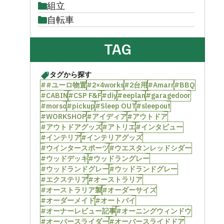
組立
自転車
TAG
タグから探す
##ユーロ物置
#2×4works
#2台用
#Amarr
#BBQ
#CABIN
#CSP F&F
#diy
#eeplan
#garagedoor
#morso
#pickup
#Sleep OUT
#sleepout
#WORKSHOP
#アイディア
#アウトドア
#アウトドアグッズ
#アトリエ
#インタビュー
#インテリア
#インテリアグッズ
#ウインタースポーツ
#ウエスタンレッドシダー
#ウッドデッキ
#ウッドラングレー
#ウッドランドグレー
#ウッドランドグレー
#エクステリア
#オーストラリア
#オーストラリア製
#オーダーサイズ
#オーダーメイド
#オートバイ
#オーナーレビュー記事
#オーニングウィンドウ
#オーバースライダー
#オーバースライドドア