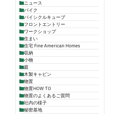
ニュース
バイク
バイシクルキューブ
フロントエントリー
ワークショップ
住まい
住宅 Fine American Homes
収納
小物
庭
木製キャビン
物置
物置HOW TO
物置のよくあるご質問
社内の様子
秘密基地