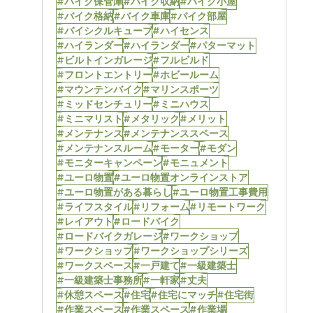
#バイク保管庫
#バイク収納
#バイク小屋
#バイク格納
#バイク車庫
#バイク部屋
#バイシクルキューブ
#ハイセンス
#ハイランダー
#ハイランダー
#パターマット
#ビルトインガレージ
#フルビルド
#フロントエントリー
#ホビールーム
#マウンテンバイク
#マリンスポーツ
#ミッドセンチュリー
#ミニハウス
#ミニマリスト
#メタリック
#メリット
#メンテナンス
#メンテナンススペース
#メンテナンスルーム
#モーター
#モダン
#モニターキャンペーン
#モニュメント
#ユーロ物置
#ユーロ物置オンラインストア
#ユーロ物置がある暮らし
#ユーロ物置工事費用
#ライフスタイル
#リフォーム
#リモートワーク
#レイアウト
#ロードバイク
#ロードバイクガレージ
#ワークショップ
#ワークショップ
#ワークショップシリーズ
#ワークスペース
#一戸建て
#一級建築士
#一級建築士事務所
#一軒家
#丈夫
#休憩スペース
#住宅
#住宅にマッチ
#住宅街
#作業スペース
#作業スペース
#作業場