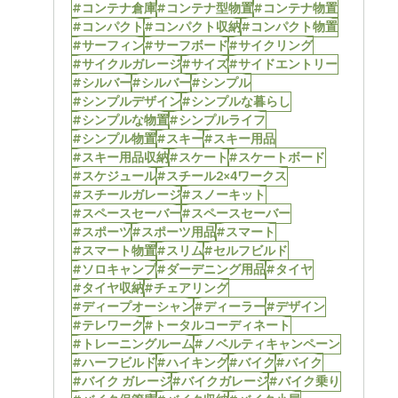
#コンテナ倉庫
#コンテナ型物置
#コンテナ物置
#コンパクト
#コンパクト収納
#コンパクト物置
#サーフィン
#サーフボード
#サイクリング
#サイクルガレージ
#サイズ
#サイドエントリー
#シルバー
#シルバー
#シンプル
#シンプルデザイン
#シンプルな暮らし
#シンプルな物置
#シンプルライフ
#シンプル物置
#スキー
#スキー用品
#スキー用品収納
#スケート
#スケートボード
#スケジュール
#スチール2×4ワークス
#スチールガレージ
#スノーキット
#スペースセーバー
#スペースセーバー
#スポーツ
#スポーツ用品
#スマート
#スマート物置
#スリム
#セルフビルド
#ソロキャンプ
#ダーデニング用品
#タイヤ
#タイヤ収納
#チェアリング
#ディープオーシャン
#ディーラー
#デザイン
#テレワーク
#トータルコーディネート
#トレーニングルーム
#ノベルティキャンペーン
#ハーフビルド
#ハイキング
#バイク
#バイク
#バイク ガレージ
#バイクガレージ
#バイク乗り