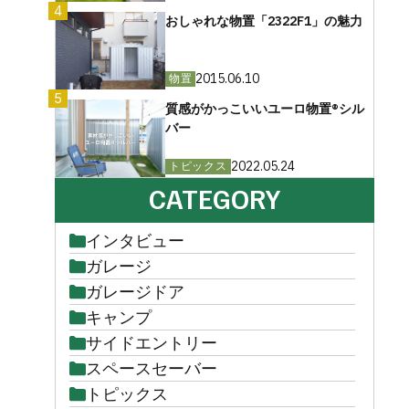
4
おしゃれな物置「2322F1」の魅力
2015.06.10
物置
5
質感がかっこいいユーロ物置®︎シル
バー
2022.05.24
トピックス
CATEGORY
インタビュー
ガレージ
ガレージドア
キャンプ
サイドエントリー
スペースセーバー
トピックス