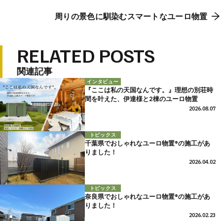
周りの景色に馴染むスマートなユーロ物置
RELATED POSTS
関連記事
インタビュー
『ここは私の天国なんです。』理想の別荘時
間を叶えた、伊達様と2棟のユーロ物置
2026.08.07
トピックス
千葉県でおしゃれなユーロ物置®の施工があ
りました！
2026.04.02
トピックス
奈良県でおしゃれなユーロ物置®の施工があ
りました！
2026.02.23