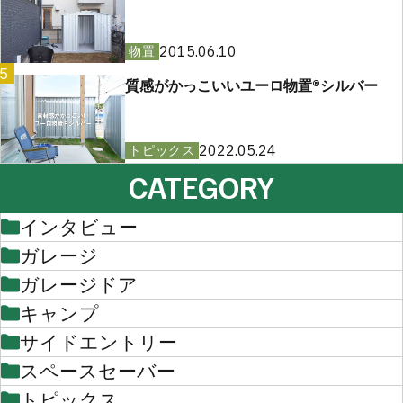
2015.06.10
物置
5
質感がかっこいいユーロ物置®︎シルバー
2022.05.24
トピックス
CATEGORY
インタビュー
ガレージ
ガレージドア
キャンプ
サイドエントリー
スペースセーバー
トピックス