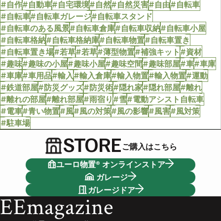
#自作
#自動車
#自宅環境
#自然
#自然災害
#自由
#自転車
#自転車
#自転車ガレージ
#自転車スタンド
#自転車のある風景
#自転車倉庫
#自転車収納
#自転車小屋
#自転車格納
#自転車格納庫
#自転車物置
#自転車置き
#自転車置き場
#若草
#若草
#薄型物置
#補強キット
#資材
#趣味
#趣味の小屋
#趣味小屋
#趣味空間
#趣味部屋
#車
#車庫
#車庫
#車用品
#輸入
#輸入倉庫
#輸入物置
#輸入物置
#運動
#鉄道部屋
#防災グッズ
#防災術
#隠れ家
#隠れ部屋
#離れ
#離れの部屋
#離れ部屋
#雨宿り
#雪
#電動アシスト自転車
#電車
#青い物置
#風
#風の対策
#風の影響
#風害
#風対策
#駐車場
STORE
ご購入はこちら
ユーロ物置® オンラインストア
ガレージ
ガレージドア
EEmagazine