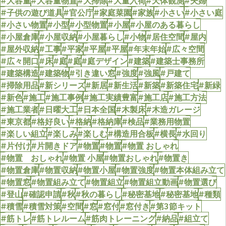
#大容量
#大容量物置
#大掃除
#大量入荷
#天体観測
#夫婦
#子供の遊び道具
#官公庁
#家庭菜園
#家族
#小さい
#小さい庭
#小さい物置
#小型
#小型物置
#小屋
#小屋のある暮らし
#小屋倉庫
#小屋収納
#小屋暮らし
#小物
#居住空間
#屋内
#屋外収納
#工事
#平家
#平屋
#平屋
#年末年始
#広々空間
#広々開口
#床
#庭
#庭
#庭デザイン
#建築
#建築士事務所
#建築構造
#建築物
#引き違い窓
#強度
#強風
#戸建て
#掃除用品
#新シリーズ
#新居
#新生活
#新築
#新築住宅
#新緑
#新色
#施工
#施工事例
#施工実績豊富
#施工店
#施工方法
#施工業者
#日曜大工
#日本全国
#木製床
#木造ガレージ
#東京都
#格好良い
#格納
#格納庫
#検品
#業務用物置
#楽しい組立
#楽しみ
#楽しむ
#構造用合板
#横長
#水回り
#片付け
#片開きドア
#物置
#物置
#物置 おしゃれ
#物置 おしゃれ
#物置 小屋
#物置おしゃれ
#物置き
#物置倉庫
#物置収納
#物置小屋
#物置強度
#物置本体組み立て
#物置窓
#物置組み立て
#物置組立
#物置組立動画
#物置選び
#登山
#確認申請
#秋
#秋の暮らし
#秘密基地
#秘密基地
#種類
#積雪
#積雪対策
#空間
#窓
#窓付
#窓付き
#第3節キット
#筋トレ
#筋トレルーム
#筋肉トレーニング
#納品
#組立て