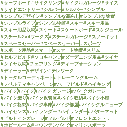
#サーフボード
#サイクリング
#サイクルガレージ
#サイズ
#サイドエントリー
#シルバー
#シルバー
#シンプル
#シンプルデザイン
#シンプルな暮らし
#シンプルな物置
#シンプルライフ
#シンプル物置
#スキー
#スキー用品
#スキー用品収納
#スケート
#スケートボード
#スケジュール
#スチール2×4ワークス
#スチールガレージ
#スノーキット
#スペースセーバー
#スペースセーバー
#スポーツ
#スポーツ用品
#スマート
#スマート物置
#スリム
#セルフビルド
#ソロキャンプ
#ダーデニング用品
#タイヤ
#タイヤ収納
#チェアリング
#ディープオーシャン
#ディーラー
#デザイン
#テレワーク
#トータルコーディネート
#トレーニングルーム
#ノベルティキャンペーン
#ハーフビルド
#ハイキング
#バイク
#バイク
#バイク ガレージ
#バイクガレージ
#バイク乗り
#バイク保管庫
#バイク収納
#バイク小屋
#バイク格納
#バイク車庫
#バイク部屋
#バイシクルキューブ
#ハイセンス
#ハイランダー
#ハイランダー
#パターマット
#ビルトインガレージ
#フルビルド
#フロントエントリー
#ホビールーム
#マウンテンバイク
#マリンスポーツ