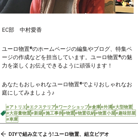
EC部 中村愛香
ユーロ物置®︎のホームページの編集やブログ、特集ペ
ージの作成などを担当しています。ユーロ物置®︎の魅
力を楽しくお伝えできるように頑張ります！
あなたもおしゃれなユーロ物置®︎でよりおしゃれなお
庭にしてみましょう♪
#アトリエ
#エクステリア
#ワークショップ
#倉庫
#外溝
#大型物置
#大容量物置
#新築
#施工事例
#物置
#物置収納
#物置小屋
#趣味部屋
#車庫
DIYで組み立てよう!ユーロ物置、組立ビデオ