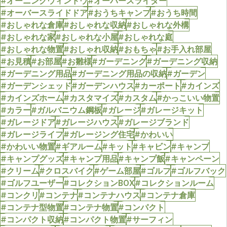
#オーニングウィンドウ
#オーバースライダー
#オーバースライドドア
#おうちキャンプ
#おうち時間
#おしゃれな倉庫
#おしゃれな収納
#おしゃれな外構
#おしゃれな家
#おしゃれな小屋
#おしゃれな庭
#おしゃれな物置
#おしゃれ収納
#おもちゃ
#お手入れ部屋
#お見積
#お部屋
#お雛様
#ガーデニング
#ガーデニング収納
#ガーデニング用品
#ガーデニング用品の収納
#ガーデン
#ガーデンシェッド
#ガーデンハウス
#カーポート
#カインズ
#カインズホーム
#カスタマイズ
#カスタム
#かっこいい物置
#カラー
#ガルバニウム鋼板
#ガレージ
#ガレージキット
#ガレージドア
#ガレージハウス
#ガレージブランド
#ガレージライフ
#ガレージング住宅
#かわいい
#かわいい物置
#ギアルーム
#キット
#キャビン
#キャンプ
#キャンプグッズ
#キャンプ用品
#キャンプ飯
#キャンペーン
#クリーム
#クロスバイク
#ゲーム部屋
#ゴルフ
#ゴルフバック
#ゴルフユーザー
#コレクションBOX
#コレクションルーム
#コンクリ
#コンテナ
#コンテナハウス
#コンテナ倉庫
#コンテナ型物置
#コンテナ物置
#コンパクト
#コンパクト収納
#コンパクト物置
#サーフィン