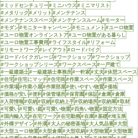
#ミッドセンチュリー
#ミニハウス
#ミニマリスト
#メタリック
#メリット
#メンテナンス
#メンテナンススペース
#メンテナンスルーム
#モーター
#モダン
#モニターキャンペーン
#モニュメント
#ユーロ物置
#ユーロ物置オンラインストア
#ユーロ物置がある暮らし
#ユーロ物置工事費用
#ライフスタイル
#リフォーム
#リモートワーク
#レイアウト
#ロードバイク
#ロードバイクガレージ
#ワークショップ
#ワークショップ
#ワークショップシリーズ
#ワークスペース
#一戸建て
#一級建築士
#一級建築士事務所
#一軒家
#丈夫
#休憩スペース
#住宅
#住宅にマッチ
#住宅街
#作業スペース
#作業スペース
#作業場
#作業小屋
#作業部屋
#使いやすい物置
#価格
#価格が安い
#便利
#保管場所
#保育園
#保証
#倉庫
#倉庫
#入荷情報
#収納
#収納
#収納上手
#収納場所
#収納庫
#取材
#可愛い
#可愛い庭
#可愛い物置
#四角い物置
#固定方法
#国内輸入元
#在宅ワーク
#在宅勤務
#在庫
#基礎
#埼玉県
#外構デザイン
#外溝
#大人の秘密基地
#大人気品番
#大型
#大型ユーロ物置
#大型倉庫
#大型収納
#大型物置
#大型物置