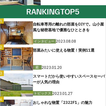
RANKING
TOP5
1
自転車専用の離れの部屋をDIYで。山小屋
風な秘密基地で優雅なひとときを
2023.08.08
インタビュー
2
部屋みたいに使える物置！実例11選
2023.01.20
庭
3
スマートだから使いやすいスペースセーバ
ーが人気の理由
2023.01.27
トピックス
4
おしゃれな物置「2322F1」の魅力