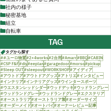
社内の様子
秘密基地
組立
自転車
TAG
タグから探す
##ユーロ物置
#2×4works
#2台用
#Amarr
#BBQ
#CABIN
#CSP F&F
#diy
#eeplan
#garagedoor
#morso
#pickup
#Sleep OUT
#sleepout
#WORKSHOP
#アイディア
#アウトドア
#アウトドアグッズ
#アトリエ
#インタビュー
#インテリア
#インテリアグッズ
#ウインタースポーツ
#ウエスタンレッドシダー
#ウッドデッキ
#ウッドラングレー
#ウッドランドグレー
#ウッドランドグレー
#エクステリア
#オーストラリア
#オーストラリア製
#オーダーサイズ
#オーダーメイド
#オートバイ
#オーナーレビュー記事