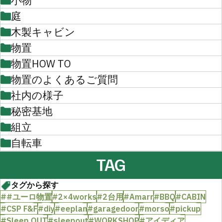
小物
庭
木製キャビン
物置
物置HOW TO
物置のよくあるご質問
社内の様子
秘密基地
組立
自転車
TAG
タグから探す
##ユーロ物置
#2×4works
#2台用
#Amarr
#BBQ
#CABIN
#CSP F&F
#diy
#eeplan
#garagedoor
#morso
#pickup
#Sleep OUT
#sleepout
#WORKSHOP
#アイディア