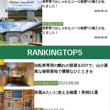
長野県でおしゃれなユーロ物置®の施工があ
りました！
2026.06.12
サイドエントリー
長野県でおしゃれなユーロ物置®の施工があ
りました！
2026.06.05
RANKING
TOP5
1
自転車専用の離れの部屋をDIYで。山小屋
風な秘密基地で優雅なひとときを
2023.08.08
インタビュー
2
部屋みたいに使える物置！実例11選