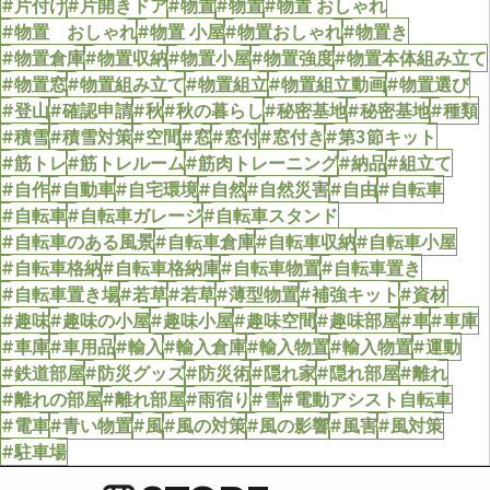
#片付け
#片開きドア
#物置
#物置
#物置 おしゃれ
#物置 おしゃれ
#物置 小屋
#物置おしゃれ
#物置き
#物置倉庫
#物置収納
#物置小屋
#物置強度
#物置本体組み立て
#物置窓
#物置組み立て
#物置組立
#物置組立動画
#物置選び
#登山
#確認申請
#秋
#秋の暮らし
#秘密基地
#秘密基地
#種類
#積雪
#積雪対策
#空間
#窓
#窓付
#窓付き
#第3節キット
#筋トレ
#筋トレルーム
#筋肉トレーニング
#納品
#組立て
#自作
#自動車
#自宅環境
#自然
#自然災害
#自由
#自転車
#自転車
#自転車ガレージ
#自転車スタンド
#自転車のある風景
#自転車倉庫
#自転車収納
#自転車小屋
#自転車格納
#自転車格納庫
#自転車物置
#自転車置き
#自転車置き場
#若草
#若草
#薄型物置
#補強キット
#資材
#趣味
#趣味の小屋
#趣味小屋
#趣味空間
#趣味部屋
#車
#車庫
#車庫
#車用品
#輸入
#輸入倉庫
#輸入物置
#輸入物置
#運動
#鉄道部屋
#防災グッズ
#防災術
#隠れ家
#隠れ部屋
#離れ
#離れの部屋
#離れ部屋
#雨宿り
#雪
#電動アシスト自転車
#電車
#青い物置
#風
#風の対策
#風の影響
#風害
#風対策
#駐車場