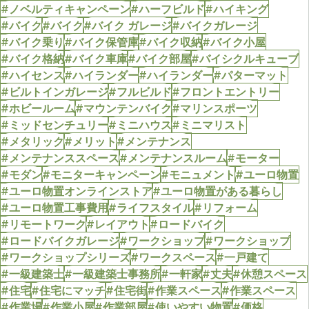
#ノベルティキャンペーン
#ハーフビルド
#ハイキング
#バイク
#バイク
#バイク ガレージ
#バイクガレージ
#バイク乗り
#バイク保管庫
#バイク収納
#バイク小屋
#バイク格納
#バイク車庫
#バイク部屋
#バイシクルキューブ
#ハイセンス
#ハイランダー
#ハイランダー
#パターマット
#ビルトインガレージ
#フルビルド
#フロントエントリー
#ホビールーム
#マウンテンバイク
#マリンスポーツ
#ミッドセンチュリー
#ミニハウス
#ミニマリスト
#メタリック
#メリット
#メンテナンス
#メンテナンススペース
#メンテナンスルーム
#モーター
#モダン
#モニターキャンペーン
#モニュメント
#ユーロ物置
#ユーロ物置オンラインストア
#ユーロ物置がある暮らし
#ユーロ物置工事費用
#ライフスタイル
#リフォーム
#リモートワーク
#レイアウト
#ロードバイク
#ロードバイクガレージ
#ワークショップ
#ワークショップ
#ワークショップシリーズ
#ワークスペース
#一戸建て
#一級建築士
#一級建築士事務所
#一軒家
#丈夫
#休憩スペース
#住宅
#住宅にマッチ
#住宅街
#作業スペース
#作業スペース
#作業場
#作業小屋
#作業部屋
#使いやすい物置
#価格