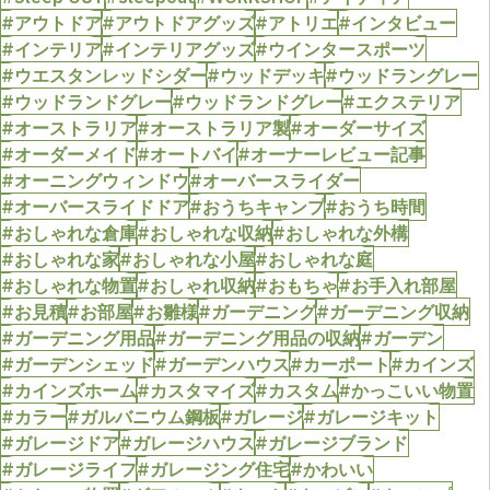
#アウトドア
#アウトドアグッズ
#アトリエ
#インタビュー
#インテリア
#インテリアグッズ
#ウインタースポーツ
#ウエスタンレッドシダー
#ウッドデッキ
#ウッドラングレー
#ウッドランドグレー
#ウッドランドグレー
#エクステリア
#オーストラリア
#オーストラリア製
#オーダーサイズ
#オーダーメイド
#オートバイ
#オーナーレビュー記事
#オーニングウィンドウ
#オーバースライダー
#オーバースライドドア
#おうちキャンプ
#おうち時間
#おしゃれな倉庫
#おしゃれな収納
#おしゃれな外構
#おしゃれな家
#おしゃれな小屋
#おしゃれな庭
#おしゃれな物置
#おしゃれ収納
#おもちゃ
#お手入れ部屋
#お見積
#お部屋
#お雛様
#ガーデニング
#ガーデニング収納
#ガーデニング用品
#ガーデニング用品の収納
#ガーデン
#ガーデンシェッド
#ガーデンハウス
#カーポート
#カインズ
#カインズホーム
#カスタマイズ
#カスタム
#かっこいい物置
#カラー
#ガルバニウム鋼板
#ガレージ
#ガレージキット
#ガレージドア
#ガレージハウス
#ガレージブランド
#ガレージライフ
#ガレージング住宅
#かわいい