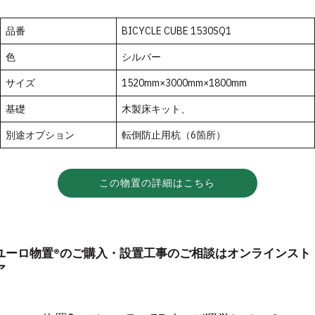
品番
BICYCLE CUBE 1530SQ1
色
シルバー
サイズ
1520mm×3000mm×1800mm
基礎
木製床キット、
別途オプション
転倒防止用杭（6箇所）
この物置の詳細はこちら
ユーロ物置®のご購入・設置工事のご相談はオンラインスト
ア