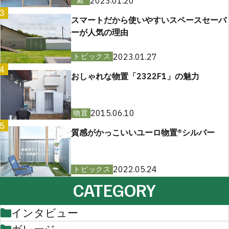
2023.01.20
庭
3
スマートだから使いやすいスペースセーバ
ーが人気の理由
2023.01.27
トピックス
4
おしゃれな物置「2322F1」の魅力
2015.06.10
物置
5
質感がかっこいいユーロ物置®︎シルバー
2022.05.24
トピックス
CATEGORY
インタビュー