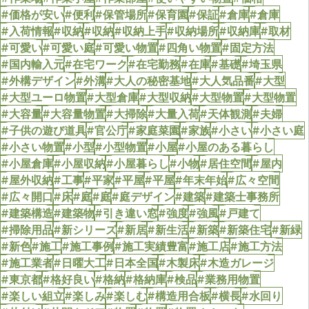
#価格が安い
#便利
#保管場所
#保育園
#保証
#倉庫
#倉庫
#入荷情報
#収納
#収納
#収納上手
#収納場所
#収納庫
#取材
#可愛い
#可愛い庭
#可愛い物置
#四角い物置
#固定方法
#国内輸入元
#在宅ワーク
#在宅勤務
#在庫
#基礎
#埼玉県
#外構デザイン
#外溝
#大人の秘密基地
#大人気品番
#大型
#大型ユーロ物置
#大型倉庫
#大型収納
#大型物置
#大型物置
#大容量
#大容量物置
#大掃除
#大量入荷
#天体観測
#夫婦
#子供の遊び道具
#官公庁
#家庭菜園
#家族
#小さい
#小さい庭
#小さい物置
#小型
#小型物置
#小屋
#小屋のある暮らし
#小屋倉庫
#小屋収納
#小屋暮らし
#小物
#居住空間
#屋内
#屋外収納
#工事
#平家
#平屋
#平屋
#年末年始
#広々空間
#広々開口
#床
#庭
#庭
#庭デザイン
#建築
#建築士事務所
#建築構造
#建築物
#引き違い窓
#強度
#強風
#戸建て
#掃除用品
#新シリーズ
#新居
#新生活
#新築
#新築住宅
#新緑
#新色
#施工
#施工事例
#施工実績豊富
#施工店
#施工方法
#施工業者
#日曜大工
#日本全国
#木製床
#木造ガレージ
#東京都
#格好良い
#格納
#格納庫
#検品
#業務用物置
#楽しい組立
#楽しみ
#楽しむ
#構造用合板
#横長
#水回り