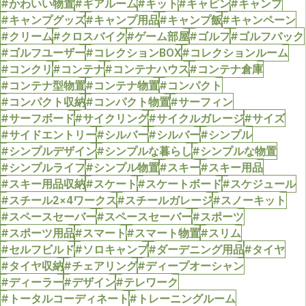
#かわいい物置
#ギアルーム
#キット
#キャビン
#キャンプ
#キャンプグッズ
#キャンプ用品
#キャンプ飯
#キャンペーン
#クリーム
#クロスバイク
#ゲーム部屋
#ゴルフ
#ゴルフバック
#ゴルフユーザー
#コレクションBOX
#コレクションルーム
#コンクリ
#コンテナ
#コンテナハウス
#コンテナ倉庫
#コンテナ型物置
#コンテナ物置
#コンパクト
#コンパクト収納
#コンパクト物置
#サーフィン
#サーフボード
#サイクリング
#サイクルガレージ
#サイズ
#サイドエントリー
#シルバー
#シルバー
#シンプル
#シンプルデザイン
#シンプルな暮らし
#シンプルな物置
#シンプルライフ
#シンプル物置
#スキー
#スキー用品
#スキー用品収納
#スケート
#スケートボード
#スケジュール
#スチール2×4ワークス
#スチールガレージ
#スノーキット
#スペースセーバー
#スペースセーバー
#スポーツ
#スポーツ用品
#スマート
#スマート物置
#スリム
#セルフビルド
#ソロキャンプ
#ダーデニング用品
#タイヤ
#タイヤ収納
#チェアリング
#ディープオーシャン
#ディーラー
#デザイン
#テレワーク
#トータルコーディネート
#トレーニングルーム