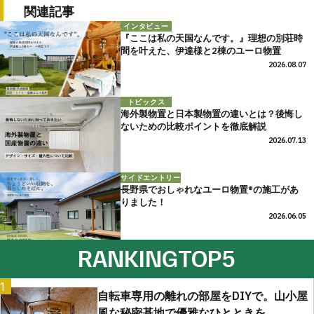
関連記事
インタビュー
『ここは私の天国なんです。』理想の別荘時
間を叶えた、伊達様と2棟のユーロ物置
2026.08.07
トピックス
海外製物置と日本製物置の違いとは？後悔し
ないための比較ポイントを徹底解説
2026.07.13
サイドエントリー
長野県でおしゃれなユーロ物置®の施工があ
りました！
2026.06.05
RANKING
TOP5
1
自転車専用の離れの部屋をDIYで。山小屋
風な秘密基地で優雅なひとときを