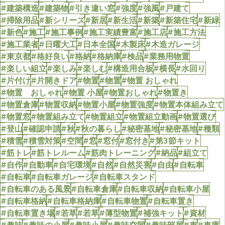
#建築構造
#建築物
#引き違い窓
#強度
#強風
#戸建て
#掃除用品
#新シリーズ
#新居
#新生活
#新築
#新築住宅
#新緑
#新色
#施工
#施工事例
#施工実績豊富
#施工店
#施工方法
#施工業者
#日曜大工
#日本全国
#木製床
#木造ガレージ
#東京都
#格好良い
#格納
#格納庫
#検品
#業務用物置
#楽しい組立
#楽しみ
#楽しむ
#構造用合板
#横長
#水回り
#片付け
#片開きドア
#物置
#物置
#物置 おしゃれ
#物置 おしゃれ
#物置 小屋
#物置おしゃれ
#物置き
#物置倉庫
#物置収納
#物置小屋
#物置強度
#物置本体組み立て
#物置窓
#物置組み立て
#物置組立
#物置組立動画
#物置選び
#登山
#確認申請
#秋
#秋の暮らし
#秘密基地
#秘密基地
#種類
#積雪
#積雪対策
#空間
#窓
#窓付
#窓付き
#第3節キット
#筋トレ
#筋トレルーム
#筋肉トレーニング
#納品
#組立て
#自作
#自動車
#自宅環境
#自然
#自然災害
#自由
#自転車
#自転車
#自転車ガレージ
#自転車スタンド
#自転車のある風景
#自転車倉庫
#自転車収納
#自転車小屋
#自転車格納
#自転車格納庫
#自転車物置
#自転車置き
#自転車置き場
#若草
#若草
#薄型物置
#補強キット
#資材