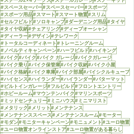
#スチール2×4ワークス
#スチールガレージ
#スノーキット
#スペースセーバー
#スペースセーバー
#スポーツ
#スポーツ用品
#スマート
#スマート物置
#スリム
#セルフビルド
#ソロキャンプ
#ダーデニング用品
#タイヤ
#タイヤ収納
#チェアリング
#ディープオーシャン
#ディーラー
#デザイン
#テレワーク
#トータルコーディネート
#トレーニングルーム
#ノベルティキャンペーン
#ハーフビルド
#ハイキング
#バイク
#バイク
#バイク ガレージ
#バイクガレージ
#バイク乗り
#バイク保管庫
#バイク収納
#バイク小屋
#バイク格納
#バイク車庫
#バイク部屋
#バイシクルキューブ
#ハイセンス
#ハイランダー
#ハイランダー
#パターマット
#ビルトインガレージ
#フルビルド
#フロントエントリー
#ホビールーム
#マウンテンバイク
#マリンスポーツ
#ミッドセンチュリー
#ミニハウス
#ミニマリスト
#メタリック
#メリット
#メンテナンス
#メンテナンススペース
#メンテナンスルーム
#モーター
#モダン
#モニターキャンペーン
#モニュメント
#ユーロ物置
#ユーロ物置オンラインストア
#ユーロ物置がある暮らし