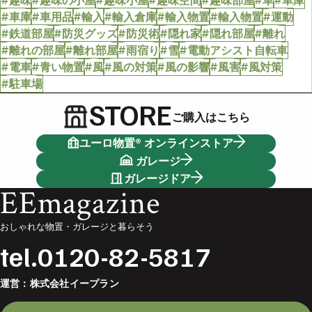
#趣味
#趣味の小屋
#趣味小屋
#趣味空間
#趣味部屋
#車
#車庫
#車庫
#車用品
#輸入
#輸入倉庫
#輸入物置
#輸入物置
#運動
#鉄道部屋
#防災グッズ
#防災術
#隠れ家
#隠れ部屋
#離れ
#離れの部屋
#離れ部屋
#雨宿り
#雪
#電動アシスト自転車
#電車
#青い物置
#風
#風の対策
#風の影響
#風害
#風対策
#駐車場
STORE
ご購入はこちら
ユーロ物置® オンラインストア
ガレージ
ガレージドア
EEmagazine
おしゃれな物置・ガレージと暮らそう
tel.
0120-82-5817
運営：
株式会社イープラン