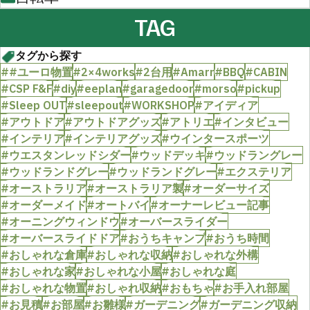
TAG
タグから探す
##ユーロ物置
#2×4works
#2台用
#Amarr
#BBQ
#CABIN
#CSP F&F
#diy
#eeplan
#garagedoor
#morso
#pickup
#Sleep OUT
#sleepout
#WORKSHOP
#アイディア
#アウトドア
#アウトドアグッズ
#アトリエ
#インタビュー
#インテリア
#インテリアグッズ
#ウインタースポーツ
#ウエスタンレッドシダー
#ウッドデッキ
#ウッドラングレー
#ウッドランドグレー
#ウッドランドグレー
#エクステリア
#オーストラリア
#オーストラリア製
#オーダーサイズ
#オーダーメイド
#オートバイ
#オーナーレビュー記事
#オーニングウィンドウ
#オーバースライダー
#オーバースライドドア
#おうちキャンプ
#おうち時間
#おしゃれな倉庫
#おしゃれな収納
#おしゃれな外構
#おしゃれな家
#おしゃれな小屋
#おしゃれな庭
#おしゃれな物置
#おしゃれ収納
#おもちゃ
#お手入れ部屋
#お見積
#お部屋
#お雛様
#ガーデニング
#ガーデニング収納