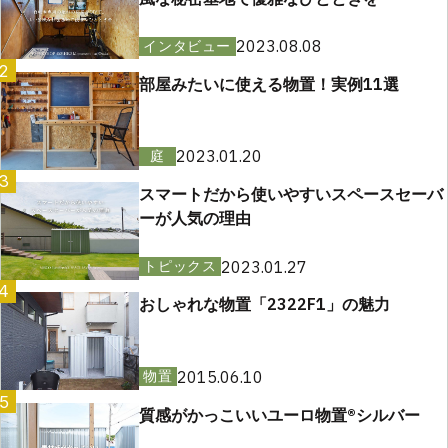
2023.08.08
インタビュー
2
部屋みたいに使える物置！実例11選
2023.01.20
庭
3
スマートだから使いやすいスペースセーバ
ーが人気の理由
2023.01.27
トピックス
4
おしゃれな物置「2322F1」の魅力
2015.06.10
物置
5
質感がかっこいいユーロ物置®︎シルバー