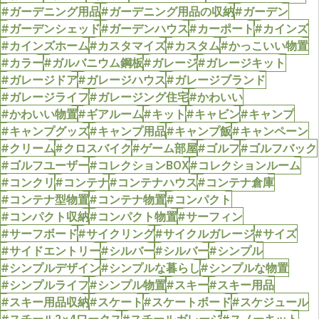
#ガーデニング用品
#ガーデニング用品の収納
#ガーデン
#ガーデンシェッド
#ガーデンハウス
#カーポート
#カインズ
#カインズホーム
#カスタマイズ
#カスタム
#かっこいい物置
#カラー
#ガルバニウム鋼板
#ガレージ
#ガレージキット
#ガレージドア
#ガレージハウス
#ガレージブランド
#ガレージライフ
#ガレージング住宅
#かわいい
#かわいい物置
#ギアルーム
#キット
#キャビン
#キャンプ
#キャンプグッズ
#キャンプ用品
#キャンプ飯
#キャンペーン
#クリーム
#クロスバイク
#ゲーム部屋
#ゴルフ
#ゴルフバック
#ゴルフユーザー
#コレクションBOX
#コレクションルーム
#コンクリ
#コンテナ
#コンテナハウス
#コンテナ倉庫
#コンテナ型物置
#コンテナ物置
#コンパクト
#コンパクト収納
#コンパクト物置
#サーフィン
#サーフボード
#サイクリング
#サイクルガレージ
#サイズ
#サイドエントリー
#シルバー
#シルバー
#シンプル
#シンプルデザイン
#シンプルな暮らし
#シンプルな物置
#シンプルライフ
#シンプル物置
#スキー
#スキー用品
#スキー用品収納
#スケート
#スケートボード
#スケジュール