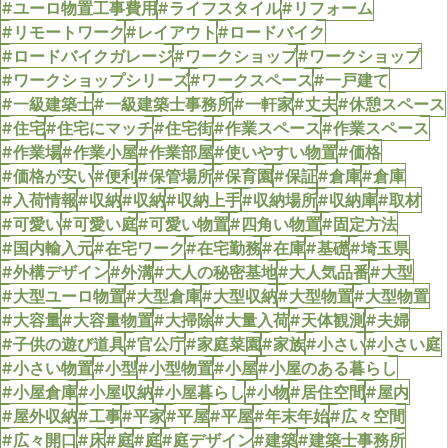
#ユーロ物置工事費用
#ライフスタイル
#リフォーム
#リモートワーク
#レイアウト
#ロードバイク
#ロードバイクガレージ
#ワークショップ
#ワークショップ
#ワークショップシリーズ
#ワークスペース
#一戸建て
#一級建築士
#一級建築士事務所
#一軒家
#丈夫
#休憩スペース
#住宅
#住宅にマッチ
#住宅街
#作業スペース
#作業スペース
#作業場
#作業小屋
#作業部屋
#使いやすい物置
#価格
#価格が安い
#便利
#保管場所
#保育園
#保証
#倉庫
#倉庫
#入荷情報
#収納
#収納
#収納上手
#収納場所
#収納庫
#取材
#可愛い
#可愛い庭
#可愛い物置
#四角い物置
#固定方法
#国内輸入元
#在宅ワーク
#在宅勤務
#在庫
#基礎
#埼玉県
#外構デザイン
#外溝
#大人の秘密基地
#大人気品番
#大型
#大型ユーロ物置
#大型倉庫
#大型収納
#大型物置
#大型物置
#大容量
#大容量物置
#大掃除
#大量入荷
#天体観測
#夫婦
#子供の遊び道具
#官公庁
#家庭菜園
#家族
#小さい
#小さい庭
#小さい物置
#小型
#小型物置
#小屋
#小屋のある暮らし
#小屋倉庫
#小屋収納
#小屋暮らし
#小物
#居住空間
#屋内
#屋外収納
#工事
#平家
#平屋
#平屋
#年末年始
#広々空間
#広々開口
#床
#庭
#庭
#庭デザイン
#建築
#建築士事務所