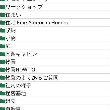
ワークショップ
住まい
住宅 Fine American Homes
収納
小物
庭
木製キャビン
物置
物置HOW TO
物置のよくあるご質問
社内の様子
秘密基地
組立
自転車