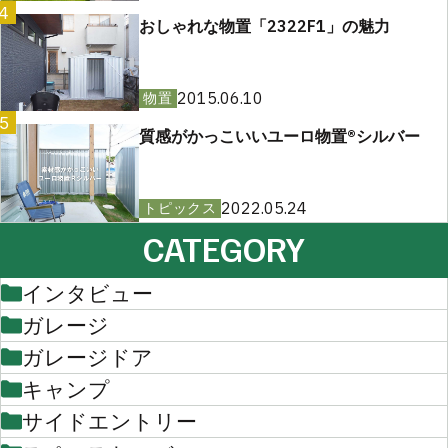
4
おしゃれな物置「2322F1」の魅力
2015.06.10
物置
5
質感がかっこいいユーロ物置®︎シルバー
2022.05.24
トピックス
CATEGORY
インタビュー
ガレージ
ガレージドア
キャンプ
サイドエントリー