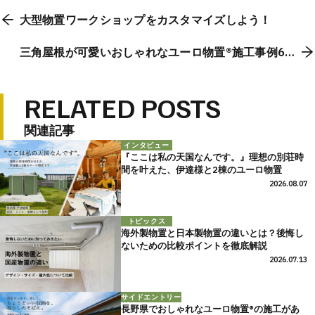
大型物置ワークショップをカスタマイズしよう！
三角屋根が可愛いおしゃれなユーロ物置®︎施工事例6
選
RELATED POSTS
関連記事
インタビュー
『ここは私の天国なんです。』理想の別荘時
間を叶えた、伊達様と2棟のユーロ物置
2026.08.07
トピックス
海外製物置と日本製物置の違いとは？後悔し
ないための比較ポイントを徹底解説
2026.07.13
サイドエントリー
長野県でおしゃれなユーロ物置®の施工があ