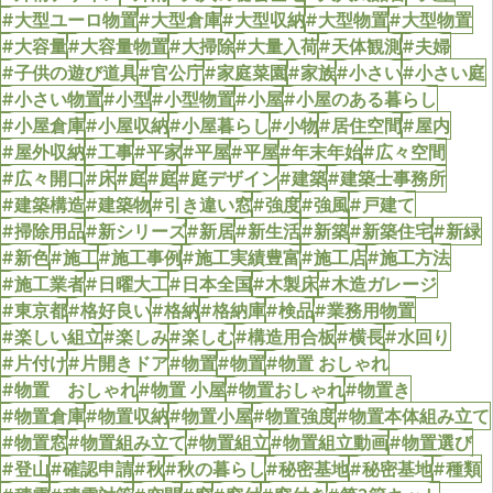
#大型ユーロ物置
#大型倉庫
#大型収納
#大型物置
#大型物置
#大容量
#大容量物置
#大掃除
#大量入荷
#天体観測
#夫婦
#子供の遊び道具
#官公庁
#家庭菜園
#家族
#小さい
#小さい庭
#小さい物置
#小型
#小型物置
#小屋
#小屋のある暮らし
#小屋倉庫
#小屋収納
#小屋暮らし
#小物
#居住空間
#屋内
#屋外収納
#工事
#平家
#平屋
#平屋
#年末年始
#広々空間
#広々開口
#床
#庭
#庭
#庭デザイン
#建築
#建築士事務所
#建築構造
#建築物
#引き違い窓
#強度
#強風
#戸建て
#掃除用品
#新シリーズ
#新居
#新生活
#新築
#新築住宅
#新緑
#新色
#施工
#施工事例
#施工実績豊富
#施工店
#施工方法
#施工業者
#日曜大工
#日本全国
#木製床
#木造ガレージ
#東京都
#格好良い
#格納
#格納庫
#検品
#業務用物置
#楽しい組立
#楽しみ
#楽しむ
#構造用合板
#横長
#水回り
#片付け
#片開きドア
#物置
#物置
#物置 おしゃれ
#物置 おしゃれ
#物置 小屋
#物置おしゃれ
#物置き
#物置倉庫
#物置収納
#物置小屋
#物置強度
#物置本体組み立て
#物置窓
#物置組み立て
#物置組立
#物置組立動画
#物置選び
#登山
#確認申請
#秋
#秋の暮らし
#秘密基地
#秘密基地
#種類