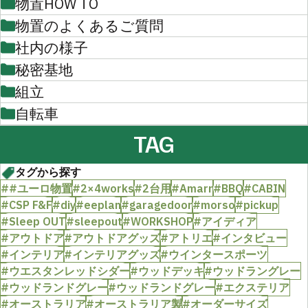
物置HOW TO
物置のよくあるご質問
社内の様子
秘密基地
組立
自転車
TAG
タグから探す
##ユーロ物置
#2×4works
#2台用
#Amarr
#BBQ
#CABIN
#CSP F&F
#diy
#eeplan
#garagedoor
#morso
#pickup
#Sleep OUT
#sleepout
#WORKSHOP
#アイディア
#アウトドア
#アウトドアグッズ
#アトリエ
#インタビュー
#インテリア
#インテリアグッズ
#ウインタースポーツ
#ウエスタンレッドシダー
#ウッドデッキ
#ウッドラングレー
#ウッドランドグレー
#ウッドランドグレー
#エクステリア
#オーストラリア
#オーストラリア製
#オーダーサイズ