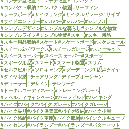
#コンテナ型物置
#コンテナ物置
#コンパクト
#コンパクト収納
#コンパクト物置
#サーフィン
#サーフボード
#サイクリング
#サイクルガレージ
#サイズ
#サイドエントリー
#シルバー
#シルバー
#シンプル
#シンプルデザイン
#シンプルな暮らし
#シンプルな物置
#シンプルライフ
#シンプル物置
#スキー
#スキー用品
#スキー用品収納
#スケート
#スケートボード
#スケジュール
#スチール2×4ワークス
#スチールガレージ
#スノーキット
#スペースセーバー
#スペースセーバー
#スポーツ
#スポーツ用品
#スマート
#スマート物置
#スリム
#セルフビルド
#ソロキャンプ
#ダーデニング用品
#タイヤ
#タイヤ収納
#チェアリング
#ディープオーシャン
#ディーラー
#デザイン
#テレワーク
#トータルコーディネート
#トレーニングルーム
#ノベルティキャンペーン
#ハーフビルド
#ハイキング
#バイク
#バイク
#バイク ガレージ
#バイクガレージ
#バイク乗り
#バイク保管庫
#バイク収納
#バイク小屋
#バイク格納
#バイク車庫
#バイク部屋
#バイシクルキューブ
#ハイセンス
#ハイランダー
#ハイランダー
#パターマット