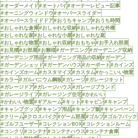
#オーダーメイド
#オートバイ
#オーナーレビュー記事
#オーニングウィンドウ
#オーバースライダー
#オーバースライドドア
#おうちキャンプ
#おうち時間
#おしゃれな倉庫
#おしゃれな収納
#おしゃれな外構
#おしゃれな家
#おしゃれな小屋
#おしゃれな庭
#おしゃれな物置
#おしゃれ収納
#おもちゃ
#お手入れ部屋
#お見積
#お部屋
#お雛様
#ガーデニング
#ガーデニング収納
#ガーデニング用品
#ガーデニング用品の収納
#ガーデン
#ガーデンシェッド
#ガーデンハウス
#カーポート
#カインズ
#カインズホーム
#カスタマイズ
#カスタム
#かっこいい物置
#カラー
#ガルバニウム鋼板
#ガレージ
#ガレージキット
#ガレージドア
#ガレージハウス
#ガレージブランド
#ガレージライフ
#ガレージング住宅
#かわいい
#かわいい物置
#ギアルーム
#キット
#キャビン
#キャンプ
#キャンプグッズ
#キャンプ用品
#キャンプ飯
#キャンペーン
#クリーム
#クロスバイク
#ゲーム部屋
#ゴルフ
#ゴルフバック
#ゴルフユーザー
#コレクションBOX
#コレクションルーム
#コンクリ
#コンテナ
#コンテナハウス
#コンテナ倉庫