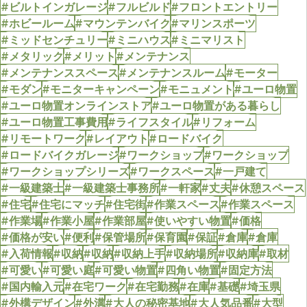
#ビルトインガレージ
#フルビルド
#フロントエントリー
#ホビールーム
#マウンテンバイク
#マリンスポーツ
#ミッドセンチュリー
#ミニハウス
#ミニマリスト
#メタリック
#メリット
#メンテナンス
#メンテナンススペース
#メンテナンスルーム
#モーター
#モダン
#モニターキャンペーン
#モニュメント
#ユーロ物置
#ユーロ物置オンラインストア
#ユーロ物置がある暮らし
#ユーロ物置工事費用
#ライフスタイル
#リフォーム
#リモートワーク
#レイアウト
#ロードバイク
#ロードバイクガレージ
#ワークショップ
#ワークショップ
#ワークショップシリーズ
#ワークスペース
#一戸建て
#一級建築士
#一級建築士事務所
#一軒家
#丈夫
#休憩スペース
#住宅
#住宅にマッチ
#住宅街
#作業スペース
#作業スペース
#作業場
#作業小屋
#作業部屋
#使いやすい物置
#価格
#価格が安い
#便利
#保管場所
#保育園
#保証
#倉庫
#倉庫
#入荷情報
#収納
#収納
#収納上手
#収納場所
#収納庫
#取材
#可愛い
#可愛い庭
#可愛い物置
#四角い物置
#固定方法
#国内輸入元
#在宅ワーク
#在宅勤務
#在庫
#基礎
#埼玉県
#外構デザイン
#外溝
#大人の秘密基地
#大人気品番
#大型