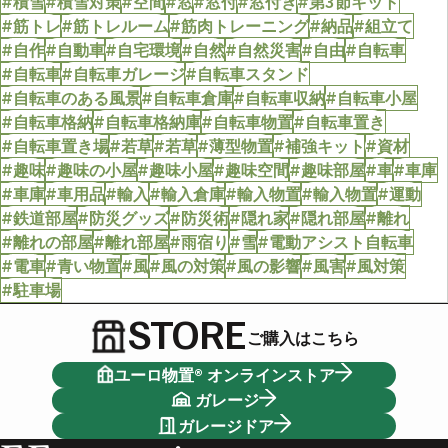
#積雪
#積雪対策
#空間
#窓
#窓付
#窓付き
#第3節キット
#筋トレ
#筋トレルーム
#筋肉トレーニング
#納品
#組立て
#自作
#自動車
#自宅環境
#自然
#自然災害
#自由
#自転車
#自転車
#自転車ガレージ
#自転車スタンド
#自転車のある風景
#自転車倉庫
#自転車収納
#自転車小屋
#自転車格納
#自転車格納庫
#自転車物置
#自転車置き
#自転車置き場
#若草
#若草
#薄型物置
#補強キット
#資材
#趣味
#趣味の小屋
#趣味小屋
#趣味空間
#趣味部屋
#車
#車庫
#車庫
#車用品
#輸入
#輸入倉庫
#輸入物置
#輸入物置
#運動
#鉄道部屋
#防災グッズ
#防災術
#隠れ家
#隠れ部屋
#離れ
#離れの部屋
#離れ部屋
#雨宿り
#雪
#電動アシスト自転車
#電車
#青い物置
#風
#風の対策
#風の影響
#風害
#風対策
#駐車場
STORE
ご購入はこちら
ユーロ物置® オンラインストア
ガレージ
ガレージドア