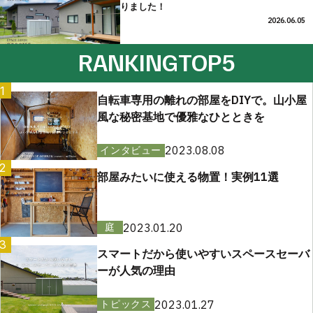
りました！
2026.06.05
RANKING
TOP5
1
自転車専用の離れの部屋をDIYで。山小屋
風な秘密基地で優雅なひとときを
2023.08.08
インタビュー
2
部屋みたいに使える物置！実例11選
2023.01.20
庭
3
スマートだから使いやすいスペースセーバ
ーが人気の理由
2023.01.27
トピックス