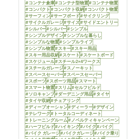
#コンテナ倉庫
#コンテナ型物置
#コンテナ物置
#コンパクト
#コンパクト収納
#コンパクト物置
#サーフィン
#サーフボード
#サイクリング
#サイクルガレージ
#サイズ
#サイドエントリー
#シルバー
#シルバー
#シンプル
#シンプルデザイン
#シンプルな暮らし
#シンプルな物置
#シンプルライフ
#シンプル物置
#スキー
#スキー用品
#スキー用品収納
#スケート
#スケートボード
#スケジュール
#スチール2×4ワークス
#スチールガレージ
#スノーキット
#スペースセーバー
#スペースセーバー
#スポーツ
#スポーツ用品
#スマート
#スマート物置
#スリム
#セルフビルド
#ソロキャンプ
#ダーデニング用品
#タイヤ
#タイヤ収納
#チェアリング
#ディープオーシャン
#ディーラー
#デザイン
#テレワーク
#トータルコーディネート
#トレーニングルーム
#ノベルティキャンペーン
#ハーフビルド
#ハイキング
#バイク
#バイク
#バイク ガレージ
#バイクガレージ
#バイク乗り