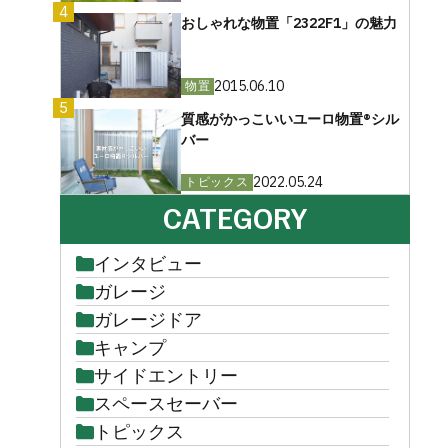
4
おしゃれな物置「2322F1」の魅力
2015.06.10
物置
5
質感がかっこいいユーロ物置®︎シル
バー
2022.05.24
トピックス
CATEGORY
インタビュー
ガレージ
ガレージドア
キャンプ
サイドエントリー
スペースセーバー
トピックス