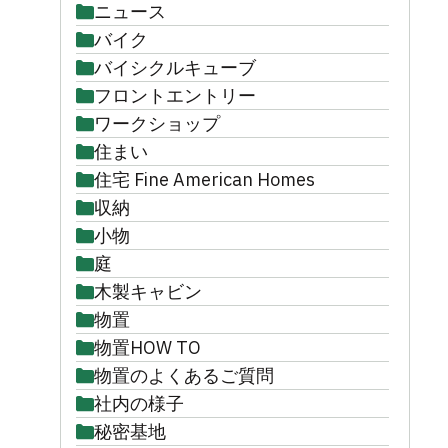
ニュース
バイク
バイシクルキューブ
フロントエントリー
ワークショップ
住まい
住宅 Fine American Homes
収納
小物
庭
木製キャビン
物置
物置HOW TO
物置のよくあるご質問
社内の様子
秘密基地