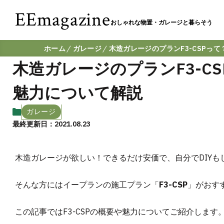
EEmagazine
おしゃれな物置・ガレージと暮らそう
ホーム
ガレージ
木造ガレージのプランF3-CSPっ
木造ガレージのプランF3-C
魅力について解説
ガレージ
最終更新日：2021.08.23
木造ガレージが欲しい！できるだけ安価で、自分でDIYも
そんな方にはイープランの施工プラン「
F3-CSP
」がおす
この記事ではF3-CSPの概要や魅力についてご紹介します