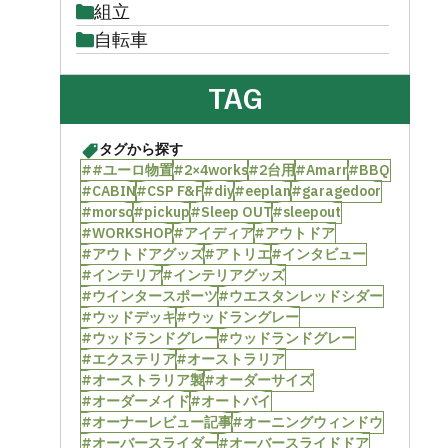
組立
自転車
TAG
タグから探す
##ユーロ物置
#2×4works
#2台用
#Amarr
#BBQ
#CABIN
#CSP F&F
#diy
#eeplan
#garagedoor
#morso
#pickup
#Sleep OUT
#sleepout
#WORKSHOP
#アイディア
#アウトドア
#アウトドアグッズ
#アトリエ
#インタビュー
#インテリア
#インテリアグッズ
#ウインタースポーツ
#ウエスタンレッドシダー
#ウッドデッキ
#ウッドラングレー
#ウッドランドグレー
#ウッドランドグレー
#エクステリア
#オーストラリア
#オーストラリア製
#オーダーサイズ
#オーダーメイド
#オートバイ
#オーナーレビュー記事
#オーニングウィンドウ
#オーバースライダー
#オーバースライドドア