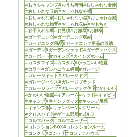
#おうちキャンプ
#おうち時間
#おしゃれな倉庫
#おしゃれな収納
#おしゃれな外構
#おしゃれな家
#おしゃれな小屋
#おしゃれな庭
#おしゃれな物置
#おしゃれ収納
#おもちゃ
#お手入れ部屋
#お見積
#お部屋
#お雛様
#ガーデニング
#ガーデニング収納
#ガーデニング用品
#ガーデニング用品の収納
#ガーデン
#ガーデンシェッド
#ガーデンハウス
#カーポート
#カインズ
#カインズホーム
#カスタマイズ
#カスタム
#かっこいい物置
#カラー
#ガルバニウム鋼板
#ガレージ
#ガレージキット
#ガレージドア
#ガレージハウス
#ガレージブランド
#ガレージライフ
#ガレージング住宅
#かわいい
#かわいい物置
#ギアルーム
#キット
#キャビン
#キャンプ
#キャンプグッズ
#キャンプ用品
#キャンプ飯
#キャンペーン
#クリーム
#クロスバイク
#ゲーム部屋
#ゴルフ
#ゴルフバック
#ゴルフユーザー
#コレクションBOX
#コレクションルーム
#コンクリ
#コンテナ
#コンテナハウス