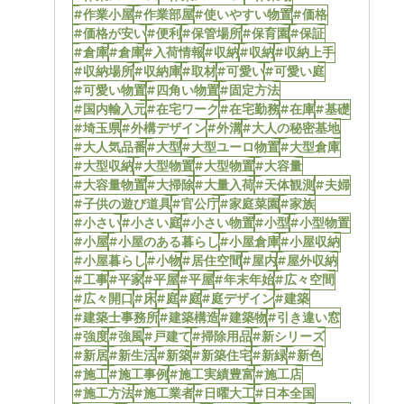
#作業小屋
#作業部屋
#使いやすい物置
#価格
#価格が安い
#便利
#保管場所
#保育園
#保証
#倉庫
#倉庫
#入荷情報
#収納
#収納
#収納上手
#収納場所
#収納庫
#取材
#可愛い
#可愛い庭
#可愛い物置
#四角い物置
#固定方法
#国内輸入元
#在宅ワーク
#在宅勤務
#在庫
#基礎
#埼玉県
#外構デザイン
#外溝
#大人の秘密基地
#大人気品番
#大型
#大型ユーロ物置
#大型倉庫
#大型収納
#大型物置
#大型物置
#大容量
#大容量物置
#大掃除
#大量入荷
#天体観測
#夫婦
#子供の遊び道具
#官公庁
#家庭菜園
#家族
#小さい
#小さい庭
#小さい物置
#小型
#小型物置
#小屋
#小屋のある暮らし
#小屋倉庫
#小屋収納
#小屋暮らし
#小物
#居住空間
#屋内
#屋外収納
#工事
#平家
#平屋
#平屋
#年末年始
#広々空間
#広々開口
#床
#庭
#庭
#庭デザイン
#建築
#建築士事務所
#建築構造
#建築物
#引き違い窓
#強度
#強風
#戸建て
#掃除用品
#新シリーズ
#新居
#新生活
#新築
#新築住宅
#新緑
#新色
#施工
#施工事例
#施工実績豊富
#施工店
#施工方法
#施工業者
#日曜大工
#日本全国