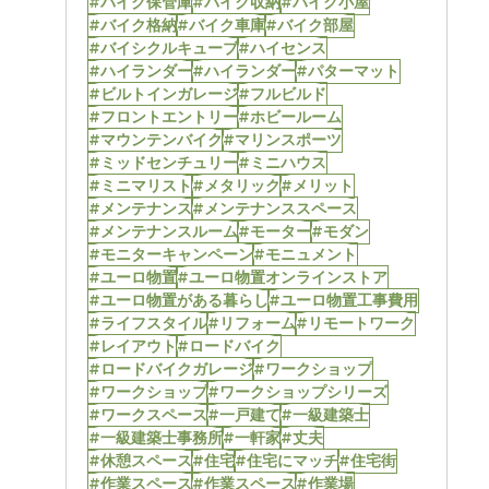
#バイク保管庫
#バイク収納
#バイク小屋
#バイク格納
#バイク車庫
#バイク部屋
#バイシクルキューブ
#ハイセンス
#ハイランダー
#ハイランダー
#パターマット
#ビルトインガレージ
#フルビルド
#フロントエントリー
#ホビールーム
#マウンテンバイク
#マリンスポーツ
#ミッドセンチュリー
#ミニハウス
#ミニマリスト
#メタリック
#メリット
#メンテナンス
#メンテナンススペース
#メンテナンスルーム
#モーター
#モダン
#モニターキャンペーン
#モニュメント
#ユーロ物置
#ユーロ物置オンラインストア
#ユーロ物置がある暮らし
#ユーロ物置工事費用
#ライフスタイル
#リフォーム
#リモートワーク
#レイアウト
#ロードバイク
#ロードバイクガレージ
#ワークショップ
#ワークショップ
#ワークショップシリーズ
#ワークスペース
#一戸建て
#一級建築士
#一級建築士事務所
#一軒家
#丈夫
#休憩スペース
#住宅
#住宅にマッチ
#住宅街
#作業スペース
#作業スペース
#作業場