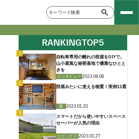
RANKING
TOP5
1
自転車専用の離れの部屋をDIYで。
山小屋風な秘密基地で優雅なひとと
きを
2023.08.08
インタビュー
2
部屋みたいに使える物置！実例11選
2023.01.20
庭
3
スマートだから使いやすいスペース
セーバーが人気の理由
2023.01.27
トピックス