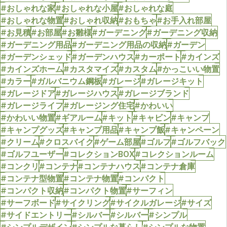
#おしゃれな家
#おしゃれな小屋
#おしゃれな庭
#おしゃれな物置
#おしゃれ収納
#おもちゃ
#お手入れ部屋
#お見積
#お部屋
#お雛様
#ガーデニング
#ガーデニング収納
#ガーデニング用品
#ガーデニング用品の収納
#ガーデン
#ガーデンシェッド
#ガーデンハウス
#カーポート
#カインズ
#カインズホーム
#カスタマイズ
#カスタム
#かっこいい物置
#カラー
#ガルバニウム鋼板
#ガレージ
#ガレージキット
#ガレージドア
#ガレージハウス
#ガレージブランド
#ガレージライフ
#ガレージング住宅
#かわいい
#かわいい物置
#ギアルーム
#キット
#キャビン
#キャンプ
#キャンプグッズ
#キャンプ用品
#キャンプ飯
#キャンペーン
#クリーム
#クロスバイク
#ゲーム部屋
#ゴルフ
#ゴルフバック
#ゴルフユーザー
#コレクションBOX
#コレクションルーム
#コンクリ
#コンテナ
#コンテナハウス
#コンテナ倉庫
#コンテナ型物置
#コンテナ物置
#コンパクト
#コンパクト収納
#コンパクト物置
#サーフィン
#サーフボード
#サイクリング
#サイクルガレージ
#サイズ
#サイドエントリー
#シルバー
#シルバー
#シンプル
#シンプルデザイン
#シンプルな暮らし
#シンプルな物置