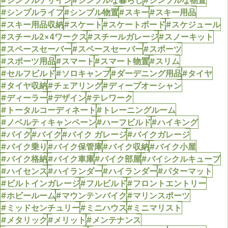
#シンプルライフ
#シンプル物置
#スキー
#スキー用品
#スキー用品収納
#スケート
#スケートボード
#スケジュール
#スチール2×4ワークス
#スチールガレージ
#スノーキット
#スペースセーバー
#スペースセーバー
#スポーツ
#スポーツ用品
#スマート
#スマート物置
#スリム
#セルフビルド
#ソロキャンプ
#ダーデニング用品
#タイヤ
#タイヤ収納
#チェアリング
#ディープオーシャン
#ディーラー
#デザイン
#テレワーク
#トータルコーディネート
#トレーニングルーム
#ノベルティキャンペーン
#ハーフビルド
#ハイキング
#バイク
#バイク
#バイク ガレージ
#バイクガレージ
#バイク乗り
#バイク保管庫
#バイク収納
#バイク小屋
#バイク格納
#バイク車庫
#バイク部屋
#バイシクルキューブ
#ハイセンス
#ハイランダー
#ハイランダー
#パターマット
#ビルトインガレージ
#フルビルド
#フロントエントリー
#ホビールーム
#マウンテンバイク
#マリンスポーツ
#ミッドセンチュリー
#ミニハウス
#ミニマリスト
#メタリック
#メリット
#メンテナンス