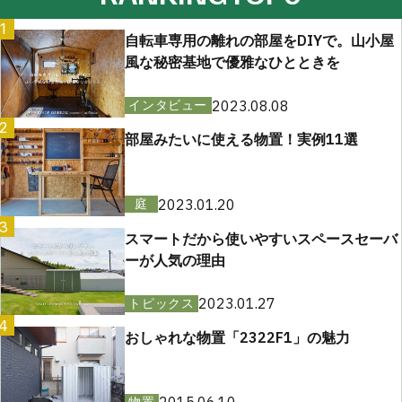
1
自転車専用の離れの部屋をDIYで。山小屋
風な秘密基地で優雅なひとときを
2023.08.08
インタビュー
2
部屋みたいに使える物置！実例11選
2023.01.20
庭
3
スマートだから使いやすいスペースセーバ
ーが人気の理由
2023.01.27
トピックス
4
おしゃれな物置「2322F1」の魅力
物置