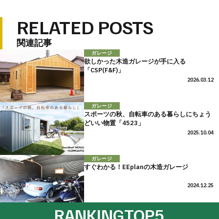
RELATED POSTS
関連記事
ガレージ
欲しかった木造ガレージが手に入る
「CSP(F&F)」
2026.03.12
ガレージ
スポーツの秋、自転車のある暮らしにちょう
どいい物置「4523」
2025.10.04
ガレージ
すぐわかる！EEplanの木造ガレージ
2024.12.25
RANKING
TOP5