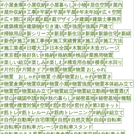
#小屋倉庫
#小屋収納
#小屋暮らし
#小物
#居住空間
#屋内
#屋外収納
#工事
#平家
#平屋
#平屋
#年末年始
#広々空間
#広々開口
#床
#庭
#庭
#庭デザイン
#建築
#建築士事務所
#建築構造
#建築物
#引き違い窓
#強度
#強風
#戸建て
#掃除用品
#新シリーズ
#新居
#新生活
#新築
#新築住宅
#新緑
#新色
#施工
#施工事例
#施工実績豊富
#施工店
#施工方法
#施工業者
#日曜大工
#日本全国
#木製床
#木造ガレージ
#東京都
#格好良い
#格納
#格納庫
#検品
#業務用物置
#楽しい組立
#楽しみ
#楽しむ
#構造用合板
#横長
#水回り
#片付け
#片開きドア
#物置
#物置
#物置 おしゃれ
#物置 おしゃれ
#物置 小屋
#物置おしゃれ
#物置き
#物置倉庫
#物置収納
#物置小屋
#物置強度
#物置本体組み立て
#物置窓
#物置組み立て
#物置組立
#物置組立動画
#物置選び
#登山
#確認申請
#秋
#秋の暮らし
#秘密基地
#秘密基地
#種類
#積雪
#積雪対策
#空間
#窓
#窓付
#窓付き
#第3節キット
#筋トレ
#筋トレルーム
#筋肉トレーニング
#納品
#組立て
#自作
#自動車
#自宅環境
#自然
#自然災害
#自由
#自転車
#自転車
#自転車ガレージ
#自転車スタンド
#自転車のある風景
#自転車倉庫
#自転車収納
#自転車小屋