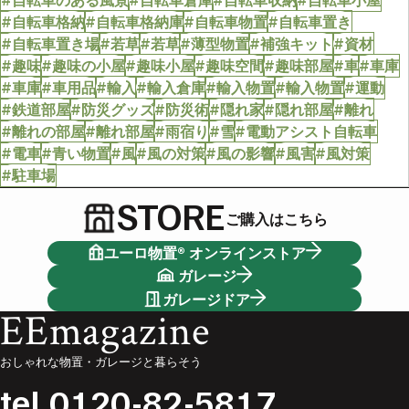
#自転車格納
#自転車格納庫
#自転車物置
#自転車置き
#自転車置き場
#若草
#若草
#薄型物置
#補強キット
#資材
#趣味
#趣味の小屋
#趣味小屋
#趣味空間
#趣味部屋
#車
#車庫
#車庫
#車用品
#輸入
#輸入倉庫
#輸入物置
#輸入物置
#運動
#鉄道部屋
#防災グッズ
#防災術
#隠れ家
#隠れ部屋
#離れ
#離れの部屋
#離れ部屋
#雨宿り
#雪
#電動アシスト自転車
#電車
#青い物置
#風
#風の対策
#風の影響
#風害
#風対策
#駐車場
STORE
ご購入はこちら
ユーロ物置® オンラインストア
ガレージ
ガレージドア
EEmagazine
おしゃれな物置・ガレージと暮らそう
tel.
0120-82-5817