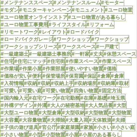
#メンテナンススペース
#メンテナンスルーム
#モーター
#モダン
#モニターキャンペーン
#モニュメント
#ユーロ物置
#ユーロ物置オンラインストア
#ユーロ物置がある暮らし
#ユーロ物置工事費用
#ライフスタイル
#リフォーム
#リモートワーク
#レイアウト
#ロードバイク
#ロードバイクガレージ
#ワークショップ
#ワークショップ
#ワークショップシリーズ
#ワークスペース
#一戸建て
#一級建築士
#一級建築士事務所
#一軒家
#丈夫
#休憩スペース
#住宅
#住宅にマッチ
#住宅街
#作業スペース
#作業スペース
#作業場
#作業小屋
#作業部屋
#使いやすい物置
#価格
#価格が安い
#便利
#保管場所
#保育園
#保証
#倉庫
#倉庫
#入荷情報
#収納
#収納
#収納上手
#収納場所
#収納庫
#取材
#可愛い
#可愛い庭
#可愛い物置
#四角い物置
#固定方法
#国内輸入元
#在宅ワーク
#在宅勤務
#在庫
#基礎
#埼玉県
#外構デザイン
#外溝
#大人の秘密基地
#大人気品番
#大型
#大型ユーロ物置
#大型倉庫
#大型収納
#大型物置
#大型物置
#大容量
#大容量物置
#大掃除
#大量入荷
#天体観測
#夫婦
#子供の遊び道具
#官公庁
#家庭菜園
#家族
#小さい
#小さい庭
#小さい物置
#小型
#小型物置
#小屋
#小屋のある暮らし