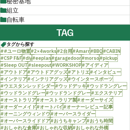
秘密基地
組立
自転車
TAG
タグから探す
##ユーロ物置
#2×4works
#2台用
#Amarr
#BBQ
#CABIN
#CSP F&F
#diy
#eeplan
#garagedoor
#morso
#pickup
#Sleep OUT
#sleepout
#WORKSHOP
#アイディア
#アウトドア
#アウトドアグッズ
#アトリエ
#インタビュー
#インテリア
#インテリアグッズ
#ウインタースポーツ
#ウエスタンレッドシダー
#ウッドデッキ
#ウッドラングレー
#ウッドランドグレー
#ウッドランドグレー
#エクステリア
#オーストラリア
#オーストラリア製
#オーダーサイズ
#オーダーメイド
#オートバイ
#オーナーレビュー記事
#オーニングウィンドウ
#オーバースライダー
#オーバースライドドア
#おうちキャンプ
#おうち時間
#おしゃれな倉庫
#おしゃれな収納
#おしゃれな外構