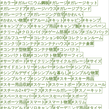
#カラー
#ガルバニウム鋼板
#ガレージ
#ガレージキット
#ガレージドア
#ガレージハウス
#ガレージブランド
#ガレージライフ
#ガレージング住宅
#かわいい
#かわいい物置
#ギアルーム
#キット
#キャビン
#キャンプ
#キャンプグッズ
#キャンプ用品
#キャンプ飯
#キャンペーン
#クリーム
#クロスバイク
#ゲーム部屋
#ゴルフ
#ゴルフバック
#ゴルフユーザー
#コレクションBOX
#コレクションルーム
#コンクリ
#コンテナ
#コンテナハウス
#コンテナ倉庫
#コンテナ型物置
#コンテナ物置
#コンパクト
#コンパクト収納
#コンパクト物置
#サーフィン
#サーフボード
#サイクリング
#サイクルガレージ
#サイズ
#サイドエントリー
#シルバー
#シルバー
#シンプル
#シンプルデザイン
#シンプルな暮らし
#シンプルな物置
#シンプルライフ
#シンプル物置
#スキー
#スキー用品
#スキー用品収納
#スケート
#スケートボード
#スケジュール
#スチール2×4ワークス
#スチールガレージ
#スノーキット
#スペースセーバー
#スペースセーバー
#スポーツ
#スポーツ用品
#スマート
#スマート物置
#スリム
#セルフビルド
#ソロキャンプ
#ダーデニング用品
#タイヤ