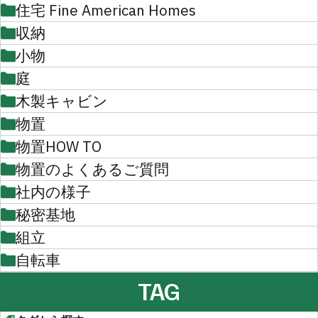
住宅 Fine American Homes
収納
小物
庭
木製キャビン
物置
物置HOW TO
物置のよくあるご質問
社内の様子
秘密基地
組立
自転車
TAG