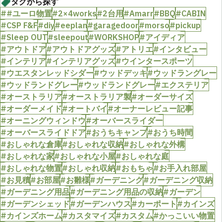
タグから探す
##ユーロ物置
#2×4works
#2台用
#Amarr
#BBQ
#CABIN
#CSP F&F
#diy
#eeplan
#garagedoor
#morso
#pickup
#Sleep OUT
#sleepout
#WORKSHOP
#アイディア
#アウトドア
#アウトドアグッズ
#アトリエ
#インタビュー
#インテリア
#インテリアグッズ
#ウインタースポーツ
#ウエスタンレッドシダー
#ウッドデッキ
#ウッドラングレー
#ウッドランドグレー
#ウッドランドグレー
#エクステリア
#オーストラリア
#オーストラリア製
#オーダーサイズ
#オーダーメイド
#オートバイ
#オーナーレビュー記事
#オーニングウィンドウ
#オーバースライダー
#オーバースライドドア
#おうちキャンプ
#おうち時間
#おしゃれな倉庫
#おしゃれな収納
#おしゃれな外構
#おしゃれな家
#おしゃれな小屋
#おしゃれな庭
#おしゃれな物置
#おしゃれ収納
#おもちゃ
#お手入れ部屋
#お見積
#お部屋
#お雛様
#ガーデニング
#ガーデニング収納
#ガーデニング用品
#ガーデニング用品の収納
#ガーデン
#ガーデンシェッド
#ガーデンハウス
#カーポート
#カインズ
#カインズホーム
#カスタマイズ
#カスタム
#かっこいい物置