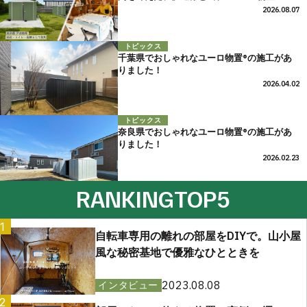
2026.08.07
トピックス
千葉県でおしゃれなユーロ物置®の施工があ
りました！
2026.04.02
トピックス
奈良県でおしゃれなユーロ物置®の施工があ
りました！
2026.02.23
RANKING
TOP5
1
自転車専用の離れの部屋をDIYで。山小屋
風な秘密基地で優雅なひとときを
2023.08.08
インタビュー
2