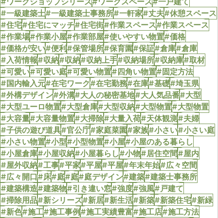
#ワークショップシリーズ
#ワークスペース
#一戸建て
#一級建築士
#一級建築士事務所
#一軒家
#丈夫
#休憩スペース
#住宅
#住宅にマッチ
#住宅街
#作業スペース
#作業スペース
#作業場
#作業小屋
#作業部屋
#使いやすい物置
#価格
#価格が安い
#便利
#保管場所
#保育園
#保証
#倉庫
#倉庫
#入荷情報
#収納
#収納
#収納上手
#収納場所
#収納庫
#取材
#可愛い
#可愛い庭
#可愛い物置
#四角い物置
#固定方法
#国内輸入元
#在宅ワーク
#在宅勤務
#在庫
#基礎
#埼玉県
#外構デザイン
#外溝
#大人の秘密基地
#大人気品番
#大型
#大型ユーロ物置
#大型倉庫
#大型収納
#大型物置
#大型物置
#大容量
#大容量物置
#大掃除
#大量入荷
#天体観測
#夫婦
#子供の遊び道具
#官公庁
#家庭菜園
#家族
#小さい
#小さい庭
#小さい物置
#小型
#小型物置
#小屋
#小屋のある暮らし
#小屋倉庫
#小屋収納
#小屋暮らし
#小物
#居住空間
#屋内
#屋外収納
#工事
#平家
#平屋
#平屋
#年末年始
#広々空間
#広々開口
#床
#庭
#庭
#庭デザイン
#建築
#建築士事務所
#建築構造
#建築物
#引き違い窓
#強度
#強風
#戸建て
#掃除用品
#新シリーズ
#新居
#新生活
#新築
#新築住宅
#新緑
#新色
#施工
#施工事例
#施工実績豊富
#施工店
#施工方法