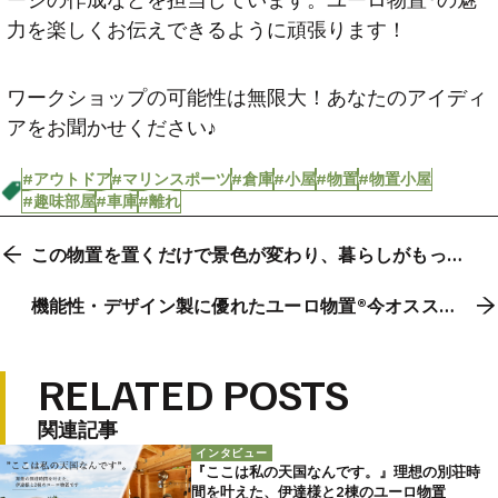
力を楽しくお伝えできるように頑張ります！
ワークショップの可能性は無限大！あなたのアイディ
アをお聞かせください♪
#アウトドア
#マリンスポーツ
#倉庫
#小屋
#物置
#物置小屋
#趣味部屋
#車庫
#離れ
この物置を置くだけで景色が変わり、暮らしがもっと
好きになる
機能性・デザイン製に優れたユーロ物置®今オススメ
なのはこれ！
RELATED POSTS
関連記事
インタビュー
『ここは私の天国なんです。』理想の別荘時
間を叶えた、伊達様と2棟のユーロ物置