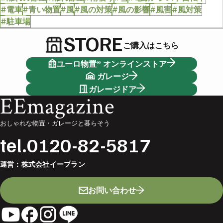
#電車
#青い物置
#風
#風の対策
#風の影響
#風害
#風対策
#駐車場
STORE
ご購入はこちら
ユーロ物置® オンラインストア
ガレージ
ガレージドア
EEmagazine
おしゃれな物置・ガレージと暮らそう
tel.
0120-82-5817
運営：
株式会社イープラン
お問い合わせ