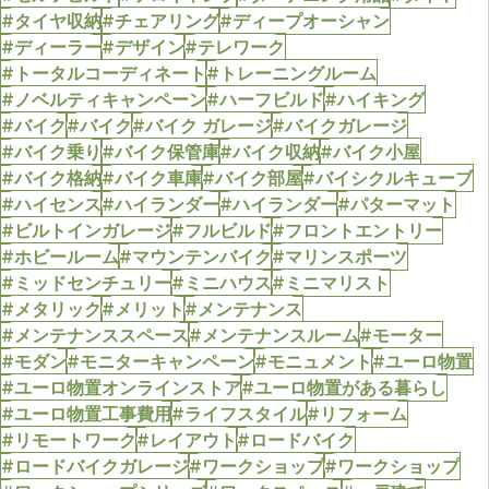
#タイヤ収納
#チェアリング
#ディープオーシャン
#ディーラー
#デザイン
#テレワーク
#トータルコーディネート
#トレーニングルーム
#ノベルティキャンペーン
#ハーフビルド
#ハイキング
#バイク
#バイク
#バイク ガレージ
#バイクガレージ
#バイク乗り
#バイク保管庫
#バイク収納
#バイク小屋
#バイク格納
#バイク車庫
#バイク部屋
#バイシクルキューブ
#ハイセンス
#ハイランダー
#ハイランダー
#パターマット
#ビルトインガレージ
#フルビルド
#フロントエントリー
#ホビールーム
#マウンテンバイク
#マリンスポーツ
#ミッドセンチュリー
#ミニハウス
#ミニマリスト
#メタリック
#メリット
#メンテナンス
#メンテナンススペース
#メンテナンスルーム
#モーター
#モダン
#モニターキャンペーン
#モニュメント
#ユーロ物置
#ユーロ物置オンラインストア
#ユーロ物置がある暮らし
#ユーロ物置工事費用
#ライフスタイル
#リフォーム
#リモートワーク
#レイアウト
#ロードバイク
#ロードバイクガレージ
#ワークショップ
#ワークショップ