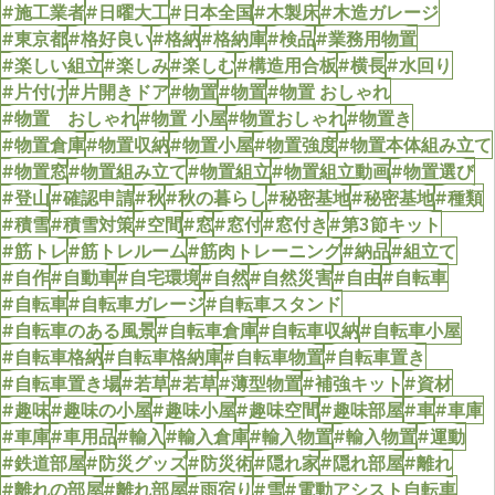
#施工業者
#日曜大工
#日本全国
#木製床
#木造ガレージ
#東京都
#格好良い
#格納
#格納庫
#検品
#業務用物置
#楽しい組立
#楽しみ
#楽しむ
#構造用合板
#横長
#水回り
#片付け
#片開きドア
#物置
#物置
#物置 おしゃれ
#物置 おしゃれ
#物置 小屋
#物置おしゃれ
#物置き
#物置倉庫
#物置収納
#物置小屋
#物置強度
#物置本体組み立て
#物置窓
#物置組み立て
#物置組立
#物置組立動画
#物置選び
#登山
#確認申請
#秋
#秋の暮らし
#秘密基地
#秘密基地
#種類
#積雪
#積雪対策
#空間
#窓
#窓付
#窓付き
#第3節キット
#筋トレ
#筋トレルーム
#筋肉トレーニング
#納品
#組立て
#自作
#自動車
#自宅環境
#自然
#自然災害
#自由
#自転車
#自転車
#自転車ガレージ
#自転車スタンド
#自転車のある風景
#自転車倉庫
#自転車収納
#自転車小屋
#自転車格納
#自転車格納庫
#自転車物置
#自転車置き
#自転車置き場
#若草
#若草
#薄型物置
#補強キット
#資材
#趣味
#趣味の小屋
#趣味小屋
#趣味空間
#趣味部屋
#車
#車庫
#車庫
#車用品
#輸入
#輸入倉庫
#輸入物置
#輸入物置
#運動
#鉄道部屋
#防災グッズ
#防災術
#隠れ家
#隠れ部屋
#離れ
#離れの部屋
#離れ部屋
#雨宿り
#雪
#電動アシスト自転車