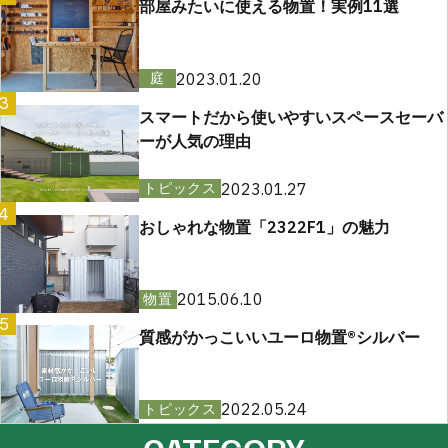
部屋みたいに使える物置！実例11選
2023.01.20
庭
3
スマートだから使いやすいスペースセーバ
ーが人気の理由
2023.01.27
トピックス
4
おしゃれな物置「2322F1」の魅力
2015.06.10
物置
5
質感がかっこいいユーロ物置®︎シルバー
2022.05.24
トピックス