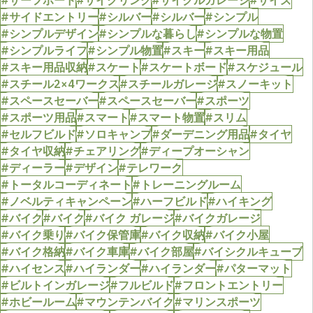
#サーフボード
#サイクリング
#サイクルガレージ
#サイズ
#サイドエントリー
#シルバー
#シルバー
#シンプル
#シンプルデザイン
#シンプルな暮らし
#シンプルな物置
#シンプルライフ
#シンプル物置
#スキー
#スキー用品
#スキー用品収納
#スケート
#スケートボード
#スケジュール
#スチール2×4ワークス
#スチールガレージ
#スノーキット
#スペースセーバー
#スペースセーバー
#スポーツ
#スポーツ用品
#スマート
#スマート物置
#スリム
#セルフビルド
#ソロキャンプ
#ダーデニング用品
#タイヤ
#タイヤ収納
#チェアリング
#ディープオーシャン
#ディーラー
#デザイン
#テレワーク
#トータルコーディネート
#トレーニングルーム
#ノベルティキャンペーン
#ハーフビルド
#ハイキング
#バイク
#バイク
#バイク ガレージ
#バイクガレージ
#バイク乗り
#バイク保管庫
#バイク収納
#バイク小屋
#バイク格納
#バイク車庫
#バイク部屋
#バイシクルキューブ
#ハイセンス
#ハイランダー
#ハイランダー
#パターマット
#ビルトインガレージ
#フルビルド
#フロントエントリー
#ホビールーム
#マウンテンバイク
#マリンスポーツ