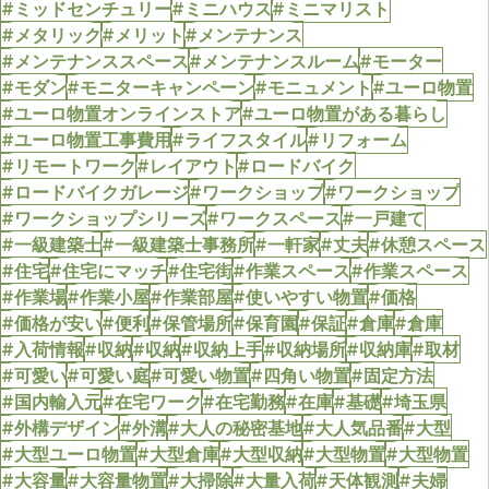
#ミッドセンチュリー
#ミニハウス
#ミニマリスト
#メタリック
#メリット
#メンテナンス
#メンテナンススペース
#メンテナンスルーム
#モーター
#モダン
#モニターキャンペーン
#モニュメント
#ユーロ物置
#ユーロ物置オンラインストア
#ユーロ物置がある暮らし
#ユーロ物置工事費用
#ライフスタイル
#リフォーム
#リモートワーク
#レイアウト
#ロードバイク
#ロードバイクガレージ
#ワークショップ
#ワークショップ
#ワークショップシリーズ
#ワークスペース
#一戸建て
#一級建築士
#一級建築士事務所
#一軒家
#丈夫
#休憩スペース
#住宅
#住宅にマッチ
#住宅街
#作業スペース
#作業スペース
#作業場
#作業小屋
#作業部屋
#使いやすい物置
#価格
#価格が安い
#便利
#保管場所
#保育園
#保証
#倉庫
#倉庫
#入荷情報
#収納
#収納
#収納上手
#収納場所
#収納庫
#取材
#可愛い
#可愛い庭
#可愛い物置
#四角い物置
#固定方法
#国内輸入元
#在宅ワーク
#在宅勤務
#在庫
#基礎
#埼玉県
#外構デザイン
#外溝
#大人の秘密基地
#大人気品番
#大型
#大型ユーロ物置
#大型倉庫
#大型収納
#大型物置
#大型物置
#大容量
#大容量物置
#大掃除
#大量入荷
#天体観測
#夫婦