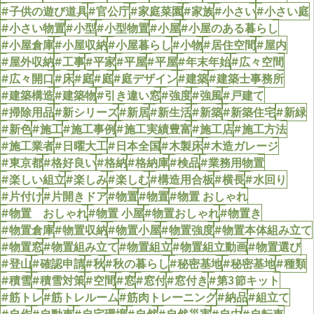
#子供の遊び道具
#官公庁
#家庭菜園
#家族
#小さい
#小さい庭
#小さい物置
#小型
#小型物置
#小屋
#小屋のある暮らし
#小屋倉庫
#小屋収納
#小屋暮らし
#小物
#居住空間
#屋内
#屋外収納
#工事
#平家
#平屋
#平屋
#年末年始
#広々空間
#広々開口
#床
#庭
#庭
#庭デザイン
#建築
#建築士事務所
#建築構造
#建築物
#引き違い窓
#強度
#強風
#戸建て
#掃除用品
#新シリーズ
#新居
#新生活
#新築
#新築住宅
#新緑
#新色
#施工
#施工事例
#施工実績豊富
#施工店
#施工方法
#施工業者
#日曜大工
#日本全国
#木製床
#木造ガレージ
#東京都
#格好良い
#格納
#格納庫
#検品
#業務用物置
#楽しい組立
#楽しみ
#楽しむ
#構造用合板
#横長
#水回り
#片付け
#片開きドア
#物置
#物置
#物置 おしゃれ
#物置 おしゃれ
#物置 小屋
#物置おしゃれ
#物置き
#物置倉庫
#物置収納
#物置小屋
#物置強度
#物置本体組み立て
#物置窓
#物置組み立て
#物置組立
#物置組立動画
#物置選び
#登山
#確認申請
#秋
#秋の暮らし
#秘密基地
#秘密基地
#種類
#積雪
#積雪対策
#空間
#窓
#窓付
#窓付き
#第3節キット
#筋トレ
#筋トレルーム
#筋肉トレーニング
#納品
#組立て