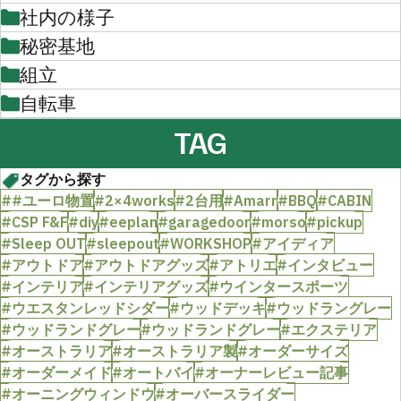
社内の様子
秘密基地
組立
自転車
TAG
タグから探す
##ユーロ物置
#2×4works
#2台用
#Amarr
#BBQ
#CABIN
#CSP F&F
#diy
#eeplan
#garagedoor
#morso
#pickup
#Sleep OUT
#sleepout
#WORKSHOP
#アイディア
#アウトドア
#アウトドアグッズ
#アトリエ
#インタビュー
#インテリア
#インテリアグッズ
#ウインタースポーツ
#ウエスタンレッドシダー
#ウッドデッキ
#ウッドラングレー
#ウッドランドグレー
#ウッドランドグレー
#エクステリア
#オーストラリア
#オーストラリア製
#オーダーサイズ
#オーダーメイド
#オートバイ
#オーナーレビュー記事
#オーニングウィンドウ
#オーバースライダー