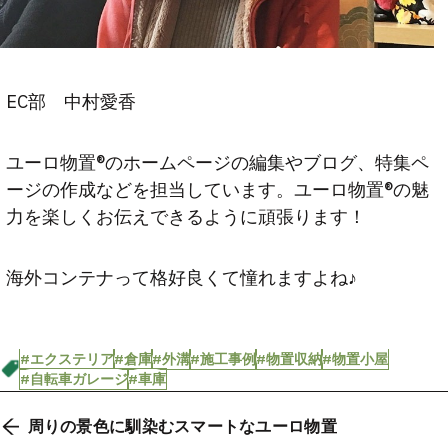
EC部 中村愛香
ユーロ物置®︎のホームページの編集やブログ、特集ペ
ージの作成などを担当しています。ユーロ物置®︎の魅
力を楽しくお伝えできるように頑張ります！
海外コンテナって格好良くて憧れますよね♪
#エクステリア
#倉庫
#外溝
#施工事例
#物置収納
#物置小屋
#自転車ガレージ
#車庫
周りの景色に馴染むスマートなユーロ物置