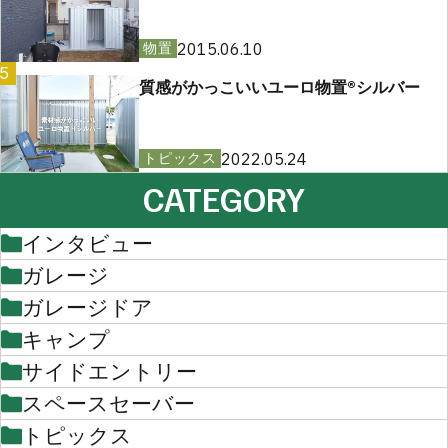
2015.06.10
物置
5
質感がかっこいいユーロ物置®︎シルバー
2022.05.24
トピックス
CATEGORY
インタビュー
ガレージ
ガレージドア
キャンプ
サイドエントリー
スペースセーバー
トピックス