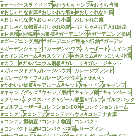
#オーバースライドドア
#おうちキャンプ
#おうち時間
#おしゃれな倉庫
#おしゃれな収納
#おしゃれな外構
#おしゃれな家
#おしゃれな小屋
#おしゃれな庭
#おしゃれな物置
#おしゃれ収納
#おもちゃ
#お手入れ部屋
#お見積
#お部屋
#お雛様
#ガーデニング
#ガーデニング収納
#ガーデニング用品
#ガーデニング用品の収納
#ガーデン
#ガーデンシェッド
#ガーデンハウス
#カーポート
#カインズ
#カインズホーム
#カスタマイズ
#カスタム
#かっこいい物置
#カラー
#ガルバニウム鋼板
#ガレージ
#ガレージキット
#ガレージドア
#ガレージハウス
#ガレージブランド
#ガレージライフ
#ガレージング住宅
#かわいい
#かわいい物置
#ギアルーム
#キット
#キャビン
#キャンプ
#キャンプグッズ
#キャンプ用品
#キャンプ飯
#キャンペーン
#クリーム
#クロスバイク
#ゲーム部屋
#ゴルフ
#ゴルフバック
#ゴルフユーザー
#コレクションBOX
#コレクションルーム
#コンクリ
#コンテナ
#コンテナハウス
#コンテナ倉庫
#コンテナ型物置
#コンテナ物置
#コンパクト
#コンパクト収納
#コンパクト物置
#サーフィン