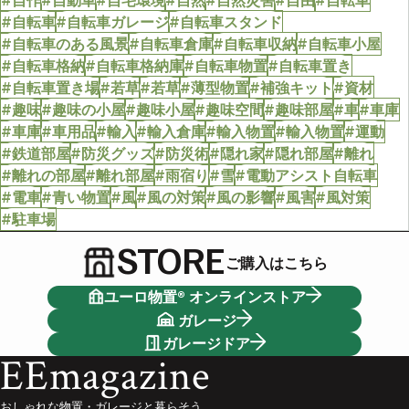
#自作
#自動車
#自宅環境
#自然
#自然災害
#自由
#自転車
#自転車
#自転車ガレージ
#自転車スタンド
#自転車のある風景
#自転車倉庫
#自転車収納
#自転車小屋
#自転車格納
#自転車格納庫
#自転車物置
#自転車置き
#自転車置き場
#若草
#若草
#薄型物置
#補強キット
#資材
#趣味
#趣味の小屋
#趣味小屋
#趣味空間
#趣味部屋
#車
#車庫
#車庫
#車用品
#輸入
#輸入倉庫
#輸入物置
#輸入物置
#運動
#鉄道部屋
#防災グッズ
#防災術
#隠れ家
#隠れ部屋
#離れ
#離れの部屋
#離れ部屋
#雨宿り
#雪
#電動アシスト自転車
#電車
#青い物置
#風
#風の対策
#風の影響
#風害
#風対策
#駐車場
STORE
ご購入はこちら
ユーロ物置® オンラインストア
ガレージ
ガレージドア
EEmagazine
おしゃれな物置・ガレージと暮らそう