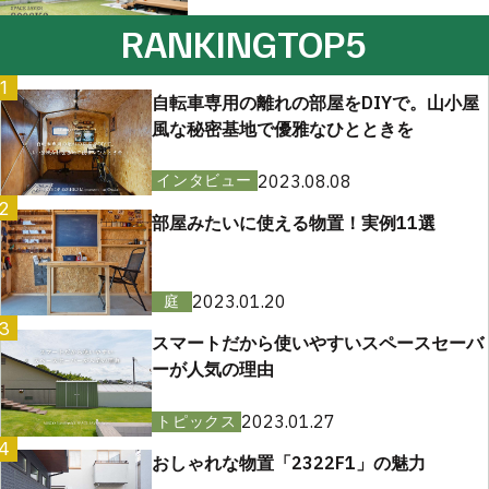
RANKING
TOP5
1
自転車専用の離れの部屋をDIYで。山小屋
風な秘密基地で優雅なひとときを
2023.08.08
インタビュー
2
部屋みたいに使える物置！実例11選
2023.01.20
庭
3
スマートだから使いやすいスペースセーバ
ーが人気の理由
2023.01.27
トピックス
4
おしゃれな物置「2322F1」の魅力