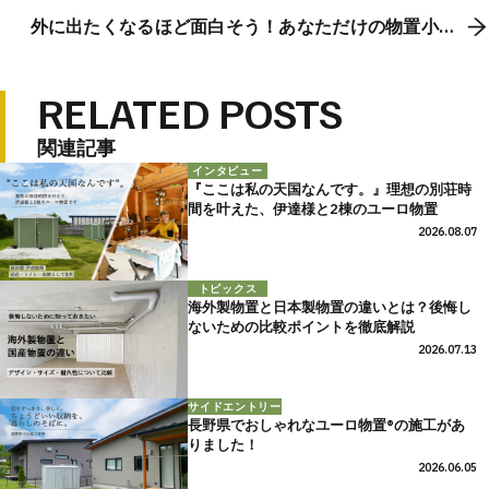
外に出たくなるほど面白そう！あなただけの物置小屋
がある暮らし
RELATED POSTS
関連記事
インタビュー
『ここは私の天国なんです。』理想の別荘時
間を叶えた、伊達様と2棟のユーロ物置
2026.08.07
トピックス
海外製物置と日本製物置の違いとは？後悔し
ないための比較ポイントを徹底解説
2026.07.13
サイドエントリー
長野県でおしゃれなユーロ物置®の施工があ
りました！
2026.06.05