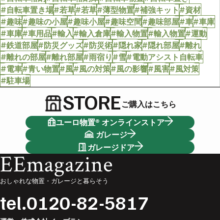
#自転車置き場
#若草
#若草
#薄型物置
#補強キット
#資材
#趣味
#趣味の小屋
#趣味小屋
#趣味空間
#趣味部屋
#車
#車庫
#車庫
#車用品
#輸入
#輸入倉庫
#輸入物置
#輸入物置
#運動
#鉄道部屋
#防災グッズ
#防災術
#隠れ家
#隠れ部屋
#離れ
#離れの部屋
#離れ部屋
#雨宿り
#雪
#電動アシスト自転車
#電車
#青い物置
#風
#風の対策
#風の影響
#風害
#風対策
#駐車場
STORE
ご購入はこちら
ユーロ物置® オンラインストア
ガレージ
ガレージドア
EEmagazine
おしゃれな物置・ガレージと暮らそう
tel.
0120-82-5817