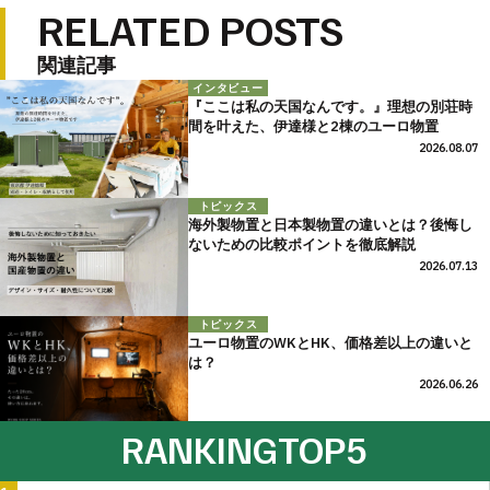
RELATED POSTS
関連記事
インタビュー
『ここは私の天国なんです。』理想の別荘時
間を叶えた、伊達様と2棟のユーロ物置
2026.08.07
トピックス
海外製物置と日本製物置の違いとは？後悔し
ないための比較ポイントを徹底解説
2026.07.13
トピックス
ユーロ物置のWKとHK、価格差以上の違いと
は？
2026.06.26
RANKING
TOP5