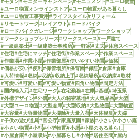
#モダン
#モニターキャンペーン
#モニュメント
#ユーロ物置
#ユーロ物置オンラインストア
#ユーロ物置がある暮らし
#ユーロ物置工事費用
#ライフスタイル
#リフォーム
#リモートワーク
#レイアウト
#ロードバイク
#ロードバイクガレージ
#ワークショップ
#ワークショップ
#ワークショップシリーズ
#ワークスペース
#一戸建て
#一級建築士
#一級建築士事務所
#一軒家
#丈夫
#休憩スペース
#住宅
#住宅にマッチ
#住宅街
#作業スペース
#作業スペース
#作業場
#作業小屋
#作業部屋
#使いやすい物置
#価格
#価格が安い
#便利
#保管場所
#保育園
#保証
#倉庫
#倉庫
#入荷情報
#収納
#収納
#収納上手
#収納場所
#収納庫
#取材
#可愛い
#可愛い庭
#可愛い物置
#四角い物置
#固定方法
#国内輸入元
#在宅ワーク
#在宅勤務
#在庫
#基礎
#埼玉県
#外構デザイン
#外溝
#大人の秘密基地
#大人気品番
#大型
#大型ユーロ物置
#大型倉庫
#大型収納
#大型物置
#大型物置
#大容量
#大容量物置
#大掃除
#大量入荷
#天体観測
#夫婦
#子供の遊び道具
#官公庁
#家庭菜園
#家族
#小さい
#小さい庭
#小さい物置
#小型
#小型物置
#小屋
#小屋のある暮らし
#小屋倉庫
#小屋収納
#小屋暮らし
#小物
#居住空間
#屋内