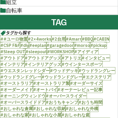
組立
自転車
TAG
タグから探す
##ユーロ物置
#2×4works
#2台用
#Amarr
#BBQ
#CABIN
#CSP F&F
#diy
#eeplan
#garagedoor
#morso
#pickup
#Sleep OUT
#sleepout
#WORKSHOP
#アイディア
#アウトドア
#アウトドアグッズ
#アトリエ
#インタビュー
#インテリア
#インテリアグッズ
#ウインタースポーツ
#ウエスタンレッドシダー
#ウッドデッキ
#ウッドラングレー
#ウッドランドグレー
#ウッドランドグレー
#エクステリア
#オーストラリア
#オーストラリア製
#オーダーサイズ
#オーダーメイド
#オートバイ
#オーナーレビュー記事
#オーニングウィンドウ
#オーバースライダー
#オーバースライドドア
#おうちキャンプ
#おうち時間
#おしゃれな倉庫
#おしゃれな収納
#おしゃれな外構
#おしゃれな家
#おしゃれな小屋
#おしゃれな庭