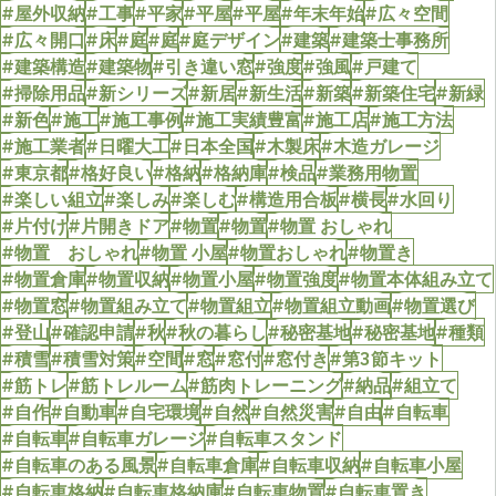
#屋外収納
#工事
#平家
#平屋
#平屋
#年末年始
#広々空間
#広々開口
#床
#庭
#庭
#庭デザイン
#建築
#建築士事務所
#建築構造
#建築物
#引き違い窓
#強度
#強風
#戸建て
#掃除用品
#新シリーズ
#新居
#新生活
#新築
#新築住宅
#新緑
#新色
#施工
#施工事例
#施工実績豊富
#施工店
#施工方法
#施工業者
#日曜大工
#日本全国
#木製床
#木造ガレージ
#東京都
#格好良い
#格納
#格納庫
#検品
#業務用物置
#楽しい組立
#楽しみ
#楽しむ
#構造用合板
#横長
#水回り
#片付け
#片開きドア
#物置
#物置
#物置 おしゃれ
#物置 おしゃれ
#物置 小屋
#物置おしゃれ
#物置き
#物置倉庫
#物置収納
#物置小屋
#物置強度
#物置本体組み立て
#物置窓
#物置組み立て
#物置組立
#物置組立動画
#物置選び
#登山
#確認申請
#秋
#秋の暮らし
#秘密基地
#秘密基地
#種類
#積雪
#積雪対策
#空間
#窓
#窓付
#窓付き
#第3節キット
#筋トレ
#筋トレルーム
#筋肉トレーニング
#納品
#組立て
#自作
#自動車
#自宅環境
#自然
#自然災害
#自由
#自転車
#自転車
#自転車ガレージ
#自転車スタンド
#自転車のある風景
#自転車倉庫
#自転車収納
#自転車小屋
#自転車格納
#自転車格納庫
#自転車物置
#自転車置き