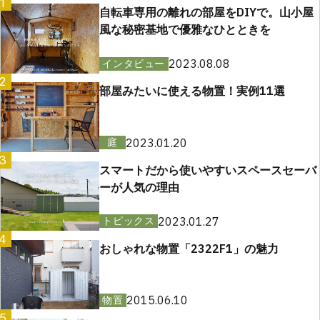
1
自転車専用の離れの部屋をDIYで。山小屋
風な秘密基地で優雅なひとときを
2023.08.08
インタビュー
2
部屋みたいに使える物置！実例11選
2023.01.20
庭
3
スマートだから使いやすいスペースセーバ
ーが人気の理由
2023.01.27
トピックス
4
おしゃれな物置「2322F1」の魅力
2015.06.10
物置
5