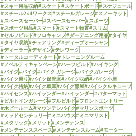
#スキー用品収納
#スケート
#スケートボード
#スケジュール
#スチール2×4ワークス
#スチールガレージ
#スノーキット
#スペースセーバー
#スペースセーバー
#スポーツ
#スポーツ用品
#スマート
#スマート物置
#スリム
#セルフビルド
#ソロキャンプ
#ダーデニング用品
#タイヤ
#タイヤ収納
#チェアリング
#ディープオーシャン
#ディーラー
#デザイン
#テレワーク
#トータルコーディネート
#トレーニングルーム
#ノベルティキャンペーン
#ハーフビルド
#ハイキング
#バイク
#バイク
#バイク ガレージ
#バイクガレージ
#バイク乗り
#バイク保管庫
#バイク収納
#バイク小屋
#バイク格納
#バイク車庫
#バイク部屋
#バイシクルキューブ
#ハイセンス
#ハイランダー
#ハイランダー
#パターマット
#ビルトインガレージ
#フルビルド
#フロントエントリー
#ホビールーム
#マウンテンバイク
#マリンスポーツ
#ミッドセンチュリー
#ミニハウス
#ミニマリスト
#メタリック
#メリット
#メンテナンス
#メンテナンススペース
#メンテナンスルーム
#モーター