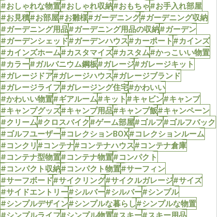
#おしゃれな物置
#おしゃれ収納
#おもちゃ
#お手入れ部屋
#お見積
#お部屋
#お雛様
#ガーデニング
#ガーデニング収納
#ガーデニング用品
#ガーデニング用品の収納
#ガーデン
#ガーデンシェッド
#ガーデンハウス
#カーポート
#カインズ
#カインズホーム
#カスタマイズ
#カスタム
#かっこいい物置
#カラー
#ガルバニウム鋼板
#ガレージ
#ガレージキット
#ガレージドア
#ガレージハウス
#ガレージブランド
#ガレージライフ
#ガレージング住宅
#かわいい
#かわいい物置
#ギアルーム
#キット
#キャビン
#キャンプ
#キャンプグッズ
#キャンプ用品
#キャンプ飯
#キャンペーン
#クリーム
#クロスバイク
#ゲーム部屋
#ゴルフ
#ゴルフバック
#ゴルフユーザー
#コレクションBOX
#コレクションルーム
#コンクリ
#コンテナ
#コンテナハウス
#コンテナ倉庫
#コンテナ型物置
#コンテナ物置
#コンパクト
#コンパクト収納
#コンパクト物置
#サーフィン
#サーフボード
#サイクリング
#サイクルガレージ
#サイズ
#サイドエントリー
#シルバー
#シルバー
#シンプル
#シンプルデザイン
#シンプルな暮らし
#シンプルな物置
#シンプルライフ
#シンプル物置
#スキー
#スキー用品