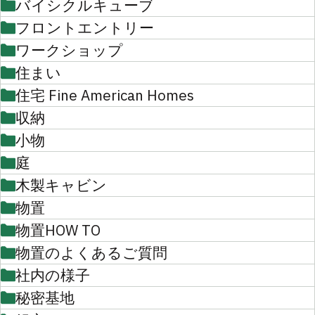
バイシクルキューブ
フロントエントリー
ワークショップ
住まい
住宅 Fine American Homes
収納
小物
庭
木製キャビン
物置
物置HOW TO
物置のよくあるご質問
社内の様子
秘密基地