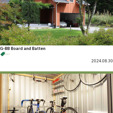
G-BB Board and Batten
---
2024.08.30