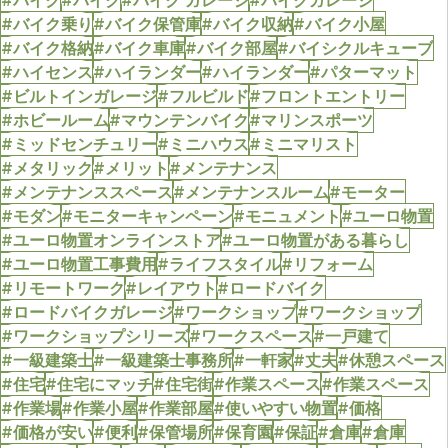
#バイク
#バイク
#バイク ガレージ
#バイクガレージ
#バイク乗り
#バイク保管庫
#バイク収納
#バイク小屋
#バイク格納
#バイク車庫
#バイク部屋
#バイシクルキューブ
#ハイセンス
#ハイランダー
#ハイランダー
#パターマット
#ビルトインガレージ
#フルビルド
#フロントエントリー
#ホビールーム
#マウンテンバイク
#マリンスポーツ
#ミッドセンチュリー
#ミニハウス
#ミニマリスト
#メタリック
#メリット
#メンテナンス
#メンテナンススペース
#メンテナンスルーム
#モーター
#モダン
#モニターキャンペーン
#モニュメント
#ユーロ物置
#ユーロ物置オンラインストア
#ユーロ物置がある暮らし
#ユーロ物置工事費用
#ライフスタイル
#リフォーム
#リモートワーク
#レイアウト
#ロードバイク
#ロードバイクガレージ
#ワークショップ
#ワークショップ
#ワークショップシリーズ
#ワークスペース
#一戸建て
#一級建築士
#一級建築士事務所
#一軒家
#丈夫
#休憩スペース
#住宅
#住宅にマッチ
#住宅街
#作業スペース
#作業スペース
#作業場
#作業小屋
#作業部屋
#使いやすい物置
#価格
#価格が安い
#便利
#保管場所
#保育園
#保証
#倉庫
#倉庫