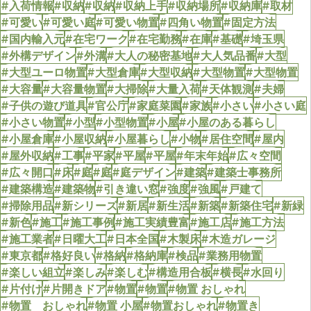
#入荷情報
#収納
#収納
#収納上手
#収納場所
#収納庫
#取材
#可愛い
#可愛い庭
#可愛い物置
#四角い物置
#固定方法
#国内輸入元
#在宅ワーク
#在宅勤務
#在庫
#基礎
#埼玉県
#外構デザイン
#外溝
#大人の秘密基地
#大人気品番
#大型
#大型ユーロ物置
#大型倉庫
#大型収納
#大型物置
#大型物置
#大容量
#大容量物置
#大掃除
#大量入荷
#天体観測
#夫婦
#子供の遊び道具
#官公庁
#家庭菜園
#家族
#小さい
#小さい庭
#小さい物置
#小型
#小型物置
#小屋
#小屋のある暮らし
#小屋倉庫
#小屋収納
#小屋暮らし
#小物
#居住空間
#屋内
#屋外収納
#工事
#平家
#平屋
#平屋
#年末年始
#広々空間
#広々開口
#床
#庭
#庭
#庭デザイン
#建築
#建築士事務所
#建築構造
#建築物
#引き違い窓
#強度
#強風
#戸建て
#掃除用品
#新シリーズ
#新居
#新生活
#新築
#新築住宅
#新緑
#新色
#施工
#施工事例
#施工実績豊富
#施工店
#施工方法
#施工業者
#日曜大工
#日本全国
#木製床
#木造ガレージ
#東京都
#格好良い
#格納
#格納庫
#検品
#業務用物置
#楽しい組立
#楽しみ
#楽しむ
#構造用合板
#横長
#水回り
#片付け
#片開きドア
#物置
#物置
#物置 おしゃれ
#物置 おしゃれ
#物置 小屋
#物置おしゃれ
#物置き