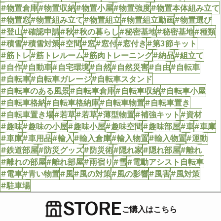
#物置倉庫
#物置収納
#物置小屋
#物置強度
#物置本体組み立て
#物置窓
#物置組み立て
#物置組立
#物置組立動画
#物置選び
#登山
#確認申請
#秋
#秋の暮らし
#秘密基地
#秘密基地
#種類
#積雪
#積雪対策
#空間
#窓
#窓付
#窓付き
#第3節キット
#筋トレ
#筋トレルーム
#筋肉トレーニング
#納品
#組立て
#自作
#自動車
#自宅環境
#自然
#自然災害
#自由
#自転車
#自転車
#自転車ガレージ
#自転車スタンド
#自転車のある風景
#自転車倉庫
#自転車収納
#自転車小屋
#自転車格納
#自転車格納庫
#自転車物置
#自転車置き
#自転車置き場
#若草
#若草
#薄型物置
#補強キット
#資材
#趣味
#趣味の小屋
#趣味小屋
#趣味空間
#趣味部屋
#車
#車庫
#車庫
#車用品
#輸入
#輸入倉庫
#輸入物置
#輸入物置
#運動
#鉄道部屋
#防災グッズ
#防災術
#隠れ家
#隠れ部屋
#離れ
#離れの部屋
#離れ部屋
#雨宿り
#雪
#電動アシスト自転車
#電車
#青い物置
#風
#風の対策
#風の影響
#風害
#風対策
#駐車場
STORE
ご購入はこちら