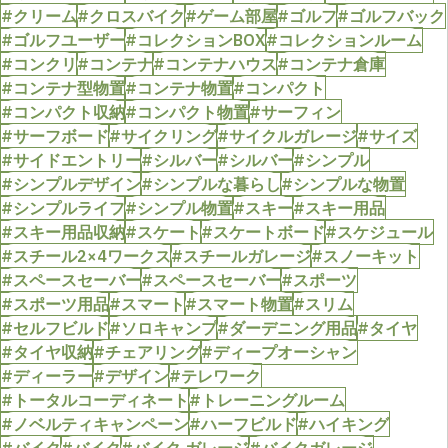
#クリーム
#クロスバイク
#ゲーム部屋
#ゴルフ
#ゴルフバック
#ゴルフユーザー
#コレクションBOX
#コレクションルーム
#コンクリ
#コンテナ
#コンテナハウス
#コンテナ倉庫
#コンテナ型物置
#コンテナ物置
#コンパクト
#コンパクト収納
#コンパクト物置
#サーフィン
#サーフボード
#サイクリング
#サイクルガレージ
#サイズ
#サイドエントリー
#シルバー
#シルバー
#シンプル
#シンプルデザイン
#シンプルな暮らし
#シンプルな物置
#シンプルライフ
#シンプル物置
#スキー
#スキー用品
#スキー用品収納
#スケート
#スケートボード
#スケジュール
#スチール2×4ワークス
#スチールガレージ
#スノーキット
#スペースセーバー
#スペースセーバー
#スポーツ
#スポーツ用品
#スマート
#スマート物置
#スリム
#セルフビルド
#ソロキャンプ
#ダーデニング用品
#タイヤ
#タイヤ収納
#チェアリング
#ディープオーシャン
#ディーラー
#デザイン
#テレワーク
#トータルコーディネート
#トレーニングルーム
#ノベルティキャンペーン
#ハーフビルド
#ハイキング