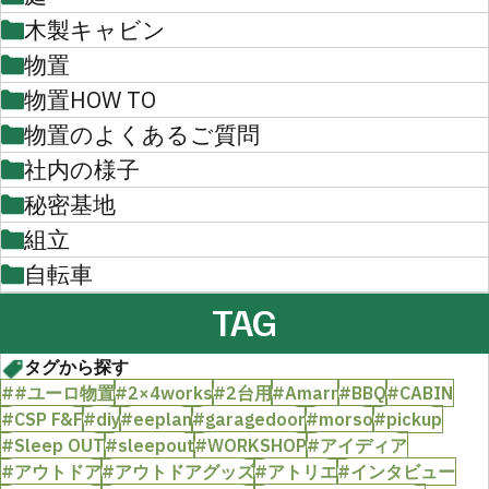
木製キャビン
物置
物置HOW TO
物置のよくあるご質問
社内の様子
秘密基地
組立
自転車
TAG
タグから探す
##ユーロ物置
#2×4works
#2台用
#Amarr
#BBQ
#CABIN
#CSP F&F
#diy
#eeplan
#garagedoor
#morso
#pickup
#Sleep OUT
#sleepout
#WORKSHOP
#アイディア
#アウトドア
#アウトドアグッズ
#アトリエ
#インタビュー