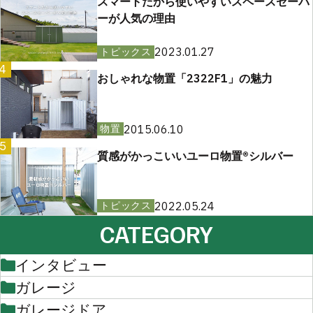
スマートだから使いやすいスペースセーバ
ーが人気の理由
2023.01.27
トピックス
4
おしゃれな物置「2322F1」の魅力
2015.06.10
物置
5
質感がかっこいいユーロ物置®︎シルバー
2022.05.24
トピックス
CATEGORY
インタビュー
ガレージ
ガレージドア