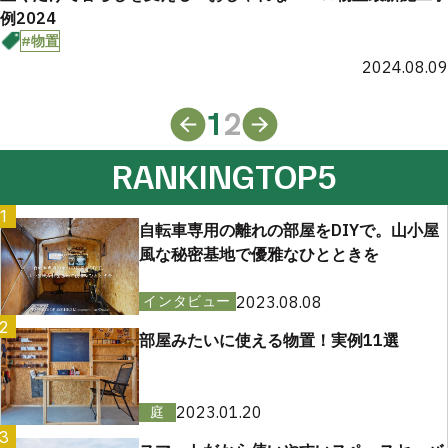
例2024
#物置
2024.08.09
1
2
RANKING
TOP5
1
自転車専用の離れの部屋をDIYで。山小屋
風な秘密基地で優雅なひとときを
2023.08.08
インタビュー
2
部屋みたいに使える物置！実例11選
2023.01.20
庭
3