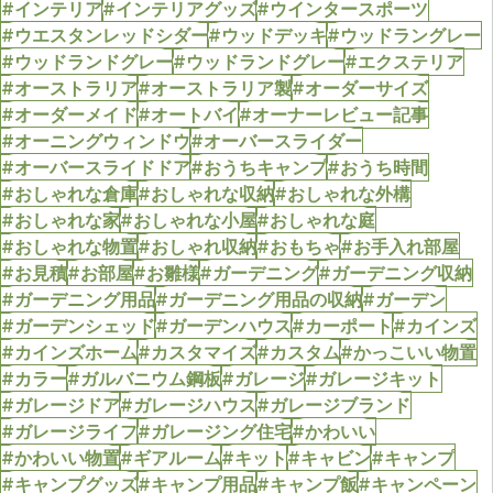
#インテリア
#インテリアグッズ
#ウインタースポーツ
#ウエスタンレッドシダー
#ウッドデッキ
#ウッドラングレー
#ウッドランドグレー
#ウッドランドグレー
#エクステリア
#オーストラリア
#オーストラリア製
#オーダーサイズ
#オーダーメイド
#オートバイ
#オーナーレビュー記事
#オーニングウィンドウ
#オーバースライダー
#オーバースライドドア
#おうちキャンプ
#おうち時間
#おしゃれな倉庫
#おしゃれな収納
#おしゃれな外構
#おしゃれな家
#おしゃれな小屋
#おしゃれな庭
#おしゃれな物置
#おしゃれ収納
#おもちゃ
#お手入れ部屋
#お見積
#お部屋
#お雛様
#ガーデニング
#ガーデニング収納
#ガーデニング用品
#ガーデニング用品の収納
#ガーデン
#ガーデンシェッド
#ガーデンハウス
#カーポート
#カインズ
#カインズホーム
#カスタマイズ
#カスタム
#かっこいい物置
#カラー
#ガルバニウム鋼板
#ガレージ
#ガレージキット
#ガレージドア
#ガレージハウス
#ガレージブランド
#ガレージライフ
#ガレージング住宅
#かわいい
#かわいい物置
#ギアルーム
#キット
#キャビン
#キャンプ
#キャンプグッズ
#キャンプ用品
#キャンプ飯
#キャンペーン