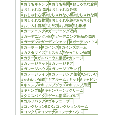
#おうちキャンプ
#おうち時間
#おしゃれな倉庫
#おしゃれな収納
#おしゃれな外構
#おしゃれな家
#おしゃれな小屋
#おしゃれな庭
#おしゃれな物置
#おしゃれ収納
#おもちゃ
#お手入れ部屋
#お見積
#お部屋
#お雛様
#ガーデニング
#ガーデニング収納
#ガーデニング用品
#ガーデニング用品の収納
#ガーデン
#ガーデンシェッド
#ガーデンハウス
#カーポート
#カインズ
#カインズホーム
#カスタマイズ
#カスタム
#かっこいい物置
#カラー
#ガルバニウム鋼板
#ガレージ
#ガレージキット
#ガレージドア
#ガレージハウス
#ガレージブランド
#ガレージライフ
#ガレージング住宅
#かわいい
#かわいい物置
#ギアルーム
#キット
#キャビン
#キャンプ
#キャンプグッズ
#キャンプ用品
#キャンプ飯
#キャンペーン
#クリーム
#クロスバイク
#ゲーム部屋
#ゴルフ
#ゴルフバック
#ゴルフユーザー
#コレクションBOX
#コレクションルーム
#コンクリ
#コンテナ
#コンテナハウス