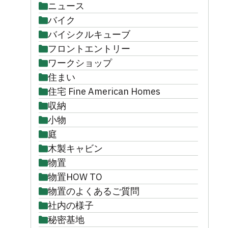
ニュース
バイク
バイシクルキューブ
フロントエントリー
ワークショップ
住まい
住宅 Fine American Homes
収納
小物
庭
木製キャビン
物置
物置HOW TO
物置のよくあるご質問
社内の様子
秘密基地