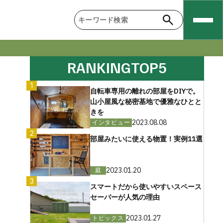
RANKING
TOP5
1
自転車専用の離れの部屋をDIYで。
山小屋風な秘密基地で優雅なひとと
きを
2023.08.08
インタビュー
2
部屋みたいに使える物置！実例11選
2023.01.20
庭
3
スマートだから使いやすいスペース
セーバーが人気の理由
2023.01.27
トピックス