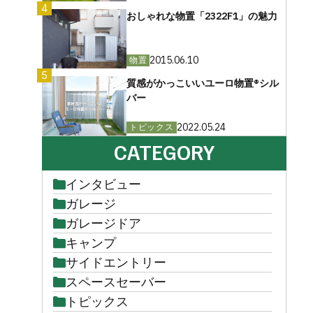
4
おしゃれな物置「2322F1」の魅力
2015.06.10
物置
5
質感がかっこいいユーロ物置®︎シル
バー
2022.05.24
トピックス
CATEGORY
インタビュー
ガレージ
ガレージドア
キャンプ
サイドエントリー
スペースセーバー
トピックス