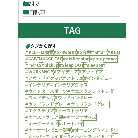
組立
自転車
TAG
タグから探す
##ユーロ物置
#2×4works
#2台用
#Amarr
#BBQ
#CABIN
#CSP F&F
#diy
#eeplan
#garagedoor
#morso
#pickup
#Sleep OUT
#sleepout
#WORKSHOP
#アイディア
#アウトドア
#アウトドアグッズ
#アトリエ
#インタビュー
#インテリア
#インテリアグッズ
#ウインタースポーツ
#ウエスタンレッドシダー
#ウッドデッキ
#ウッドラングレー
#ウッドランドグレー
#ウッドランドグレー
#エクステリア
#オーストラリア
#オーストラリア製
#オーダーサイズ
#オーダーメイド
#オートバイ
#オーナーレビュー記事
#オーニングウィンドウ
#オーバースライダー
#オーバースライドドア