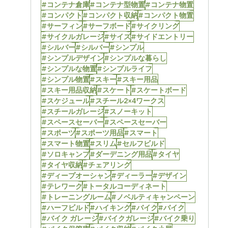
#コンテナ倉庫
#コンテナ型物置
#コンテナ物置
#コンパクト
#コンパクト収納
#コンパクト物置
#サーフィン
#サーフボード
#サイクリング
#サイクルガレージ
#サイズ
#サイドエントリー
#シルバー
#シルバー
#シンプル
#シンプルデザイン
#シンプルな暮らし
#シンプルな物置
#シンプルライフ
#シンプル物置
#スキー
#スキー用品
#スキー用品収納
#スケート
#スケートボード
#スケジュール
#スチール2×4ワークス
#スチールガレージ
#スノーキット
#スペースセーバー
#スペースセーバー
#スポーツ
#スポーツ用品
#スマート
#スマート物置
#スリム
#セルフビルド
#ソロキャンプ
#ダーデニング用品
#タイヤ
#タイヤ収納
#チェアリング
#ディープオーシャン
#ディーラー
#デザイン
#テレワーク
#トータルコーディネート
#トレーニングルーム
#ノベルティキャンペーン
#ハーフビルド
#ハイキング
#バイク
#バイク
#バイク ガレージ
#バイクガレージ
#バイク乗り