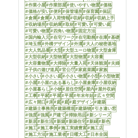
#作業小屋
#作業部屋
#使いやすい物置
#価格
#価格が安い
#便利
#保管場所
#保育園
#保証
#倉庫
#倉庫
#入荷情報
#収納
#収納
#収納上手
#収納場所
#収納庫
#取材
#可愛い
#可愛い庭
#可愛い物置
#四角い物置
#固定方法
#国内輸入元
#在宅ワーク
#在宅勤務
#在庫
#基礎
#埼玉県
#外構デザイン
#外溝
#大人の秘密基地
#大人気品番
#大型
#大型ユーロ物置
#大型倉庫
#大型収納
#大型物置
#大型物置
#大容量
#大容量物置
#大掃除
#大量入荷
#天体観測
#夫婦
#子供の遊び道具
#官公庁
#家庭菜園
#家族
#小さい
#小さい庭
#小さい物置
#小型
#小型物置
#小屋
#小屋のある暮らし
#小屋倉庫
#小屋収納
#小屋暮らし
#小物
#居住空間
#屋内
#屋外収納
#工事
#平家
#平屋
#平屋
#年末年始
#広々空間
#広々開口
#床
#庭
#庭
#庭デザイン
#建築
#建築士事務所
#建築構造
#建築物
#引き違い窓
#強度
#強風
#戸建て
#掃除用品
#新シリーズ
#新居
#新生活
#新築
#新築住宅
#新緑
#新色
#施工
#施工事例
#施工実績豊富
#施工店
#施工方法
#施工業者
#日曜大工
#日本全国