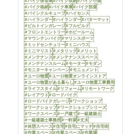
#バイク保管庫
#バイク収納
#バイク小屋
#バイク格納
#バイク車庫
#バイク部屋
#バイシクルキューブ
#ハイセンス
#ハイランダー
#ハイランダー
#パターマット
#ビルトインガレージ
#フルビルド
#フロントエントリー
#ホビールーム
#マウンテンバイク
#マリンスポーツ
#ミッドセンチュリー
#ミニハウス
#ミニマリスト
#メタリック
#メリット
#メンテナンス
#メンテナンススペース
#メンテナンスルーム
#モーター
#モダン
#モニターキャンペーン
#モニュメント
#ユーロ物置
#ユーロ物置オンラインストア
#ユーロ物置がある暮らし
#ユーロ物置工事費用
#ライフスタイル
#リフォーム
#リモートワーク
#レイアウト
#ロードバイク
#ロードバイクガレージ
#ワークショップ
#ワークショップ
#ワークショップシリーズ
#ワークスペース
#一戸建て
#一級建築士
#一級建築士事務所
#一軒家
#丈夫
#休憩スペース
#住宅
#住宅にマッチ
#住宅街
#作業スペース
#作業スペース
#作業場