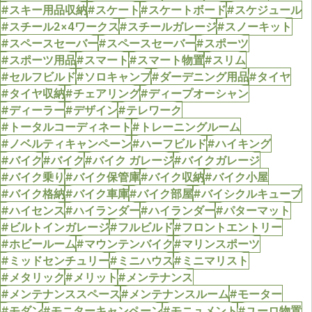
#スキー用品収納
#スケート
#スケートボード
#スケジュール
#スチール2×4ワークス
#スチールガレージ
#スノーキット
#スペースセーバー
#スペースセーバー
#スポーツ
#スポーツ用品
#スマート
#スマート物置
#スリム
#セルフビルド
#ソロキャンプ
#ダーデニング用品
#タイヤ
#タイヤ収納
#チェアリング
#ディープオーシャン
#ディーラー
#デザイン
#テレワーク
#トータルコーディネート
#トレーニングルーム
#ノベルティキャンペーン
#ハーフビルド
#ハイキング
#バイク
#バイク
#バイク ガレージ
#バイクガレージ
#バイク乗り
#バイク保管庫
#バイク収納
#バイク小屋
#バイク格納
#バイク車庫
#バイク部屋
#バイシクルキューブ
#ハイセンス
#ハイランダー
#ハイランダー
#パターマット
#ビルトインガレージ
#フルビルド
#フロントエントリー
#ホビールーム
#マウンテンバイク
#マリンスポーツ
#ミッドセンチュリー
#ミニハウス
#ミニマリスト
#メタリック
#メリット
#メンテナンス
#メンテナンススペース
#メンテナンスルーム
#モーター
#モダン
#モニターキャンペーン
#モニュメント
#ユーロ物置