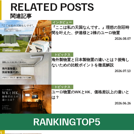
RELATED POSTS
関連記事
インタビュー
『ここは私の天国なんです。』理想の別荘時
間を叶えた、伊達様と2棟のユーロ物置
2026.08.07
トピックス
海外製物置と日本製物置の違いとは？後悔し
ないための比較ポイントを徹底解説
2026.07.13
トピックス
ユーロ物置のWKとHK、価格差以上の違いと
は？
2026.06.26
RANKING
TOP5
1