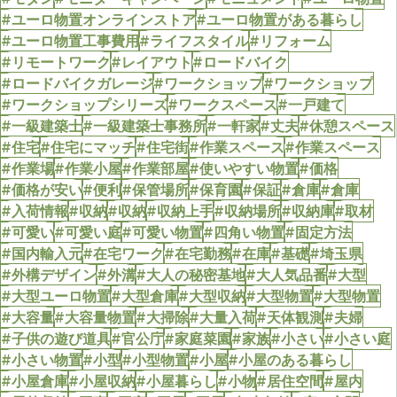
#ユーロ物置オンラインストア
#ユーロ物置がある暮らし
#ユーロ物置工事費用
#ライフスタイル
#リフォーム
#リモートワーク
#レイアウト
#ロードバイク
#ロードバイクガレージ
#ワークショップ
#ワークショップ
#ワークショップシリーズ
#ワークスペース
#一戸建て
#一級建築士
#一級建築士事務所
#一軒家
#丈夫
#休憩スペース
#住宅
#住宅にマッチ
#住宅街
#作業スペース
#作業スペース
#作業場
#作業小屋
#作業部屋
#使いやすい物置
#価格
#価格が安い
#便利
#保管場所
#保育園
#保証
#倉庫
#倉庫
#入荷情報
#収納
#収納
#収納上手
#収納場所
#収納庫
#取材
#可愛い
#可愛い庭
#可愛い物置
#四角い物置
#固定方法
#国内輸入元
#在宅ワーク
#在宅勤務
#在庫
#基礎
#埼玉県
#外構デザイン
#外溝
#大人の秘密基地
#大人気品番
#大型
#大型ユーロ物置
#大型倉庫
#大型収納
#大型物置
#大型物置
#大容量
#大容量物置
#大掃除
#大量入荷
#天体観測
#夫婦
#子供の遊び道具
#官公庁
#家庭菜園
#家族
#小さい
#小さい庭
#小さい物置
#小型
#小型物置
#小屋
#小屋のある暮らし
#小屋倉庫
#小屋収納
#小屋暮らし
#小物
#居住空間
#屋内