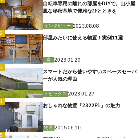
自転車専用の離れの部屋をDIYで。山小屋
風な秘密基地で優雅なひとときを
2023.08.08
インタビュー
2
部屋みたいに使える物置！実例11選
2023.01.20
庭
3
スマートだから使いやすいスペースセーバ
ーが人気の理由
2023.01.27
トピックス
4
おしゃれな物置「2322F1」の魅力
2015.06.10
物置
5