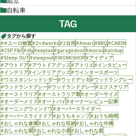
組立
自転車
TAG
タグから探す
##ユーロ物置
#2×4works
#2台用
#Amarr
#BBQ
#CABIN
#CSP F&F
#diy
#eeplan
#garagedoor
#morso
#pickup
#Sleep OUT
#sleepout
#WORKSHOP
#アイディア
#アウトドア
#アウトドアグッズ
#アトリエ
#インタビュー
#インテリア
#インテリアグッズ
#ウインタースポーツ
#ウエスタンレッドシダー
#ウッドデッキ
#ウッドラングレー
#ウッドランドグレー
#ウッドランドグレー
#エクステリア
#オーストラリア
#オーストラリア製
#オーダーサイズ
#オーダーメイド
#オートバイ
#オーナーレビュー記事
#オーニングウィンドウ
#オーバースライダー
#オーバースライドドア
#おうちキャンプ
#おうち時間
#おしゃれな倉庫
#おしゃれな収納
#おしゃれな外構
#おしゃれな家
#おしゃれな小屋
#おしゃれな庭