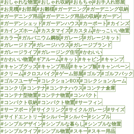
#おしゃれな物置
#おしゃれ収納
#おもちゃ
#お手入れ部屋
#お見積
#お部屋
#お雛様
#ガーデニング
#ガーデニング収納
#ガーデニング用品
#ガーデニング用品の収納
#ガーデン
#ガーデンシェッド
#ガーデンハウス
#カーポート
#カインズ
#カインズホーム
#カスタマイズ
#カスタム
#かっこいい物置
#カラー
#ガルバニウム鋼板
#ガレージ
#ガレージキット
#ガレージドア
#ガレージハウス
#ガレージブランド
#ガレージライフ
#ガレージング住宅
#かわいい
#かわいい物置
#ギアルーム
#キット
#キャビン
#キャンプ
#キャンプグッズ
#キャンプ用品
#キャンプ飯
#キャンペーン
#クリーム
#クロスバイク
#ゲーム部屋
#ゴルフ
#ゴルフバック
#ゴルフユーザー
#コレクションBOX
#コレクションルーム
#コンクリ
#コンテナ
#コンテナハウス
#コンテナ倉庫
#コンテナ型物置
#コンテナ物置
#コンパクト
#コンパクト収納
#コンパクト物置
#サーフィン
#サーフボード
#サイクリング
#サイクルガレージ
#サイズ
#サイドエントリー
#シルバー
#シルバー
#シンプル
#シンプルデザイン
#シンプルな暮らし
#シンプルな物置
#シンプルライフ
#シンプル物置
#スキー
#スキー用品