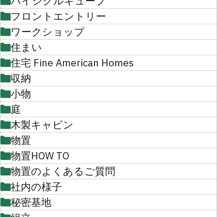
バイシクルキューブ
フロントエントリー
ワークショップ
住まい
住宅 Fine American Homes
収納
小物
庭
木製キャビン
物置
物置HOW TO
物置のよくあるご質問
社内の様子
秘密基地