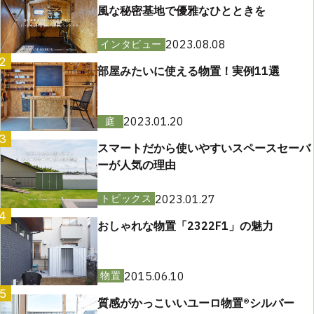
風な秘密基地で優雅なひとときを
2023.08.08
インタビュー
2
部屋みたいに使える物置！実例11選
2023.01.20
庭
3
スマートだから使いやすいスペースセーバ
ーが人気の理由
2023.01.27
トピックス
4
おしゃれな物置「2322F1」の魅力
2015.06.10
物置
5
質感がかっこいいユーロ物置®︎シルバー