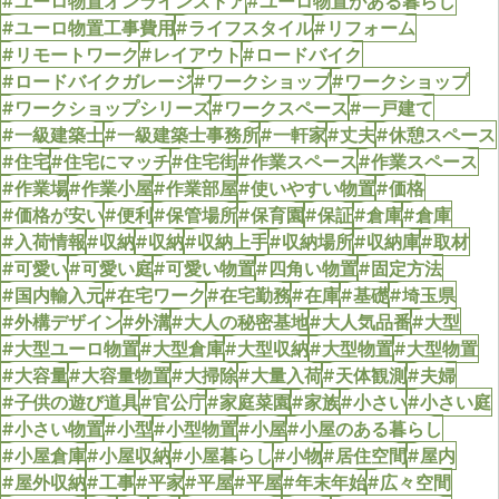
#ユーロ物置オンラインストア
#ユーロ物置がある暮らし
#ユーロ物置工事費用
#ライフスタイル
#リフォーム
#リモートワーク
#レイアウト
#ロードバイク
#ロードバイクガレージ
#ワークショップ
#ワークショップ
#ワークショップシリーズ
#ワークスペース
#一戸建て
#一級建築士
#一級建築士事務所
#一軒家
#丈夫
#休憩スペース
#住宅
#住宅にマッチ
#住宅街
#作業スペース
#作業スペース
#作業場
#作業小屋
#作業部屋
#使いやすい物置
#価格
#価格が安い
#便利
#保管場所
#保育園
#保証
#倉庫
#倉庫
#入荷情報
#収納
#収納
#収納上手
#収納場所
#収納庫
#取材
#可愛い
#可愛い庭
#可愛い物置
#四角い物置
#固定方法
#国内輸入元
#在宅ワーク
#在宅勤務
#在庫
#基礎
#埼玉県
#外構デザイン
#外溝
#大人の秘密基地
#大人気品番
#大型
#大型ユーロ物置
#大型倉庫
#大型収納
#大型物置
#大型物置
#大容量
#大容量物置
#大掃除
#大量入荷
#天体観測
#夫婦
#子供の遊び道具
#官公庁
#家庭菜園
#家族
#小さい
#小さい庭
#小さい物置
#小型
#小型物置
#小屋
#小屋のある暮らし
#小屋倉庫
#小屋収納
#小屋暮らし
#小物
#居住空間
#屋内
#屋外収納
#工事
#平家
#平屋
#平屋
#年末年始
#広々空間