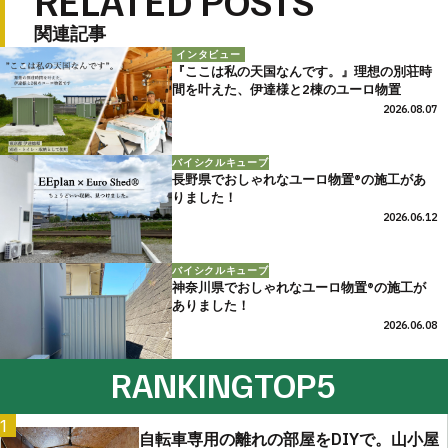
RELATED POSTS
関連記事
インタビュー
『ここは私の天国なんです。』理想の別荘時
間を叶えた、伊達様と2棟のユーロ物置
2026.08.07
バイシクルキューブ
長野県でおしゃれなユーロ物置®の施工があ
りました！
2026.06.12
バイシクルキューブ
神奈川県でおしゃれなユーロ物置®の施工が
ありました！
2026.06.08
RANKING
TOP5
1
自転車専用の離れの部屋をDIYで。山小屋