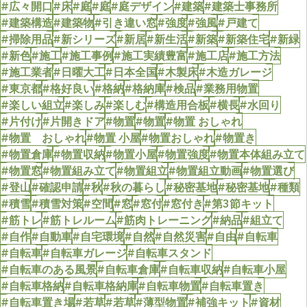
#広々開口
#床
#庭
#庭
#庭デザイン
#建築
#建築士事務所
#建築構造
#建築物
#引き違い窓
#強度
#強風
#戸建て
#掃除用品
#新シリーズ
#新居
#新生活
#新築
#新築住宅
#新緑
#新色
#施工
#施工事例
#施工実績豊富
#施工店
#施工方法
#施工業者
#日曜大工
#日本全国
#木製床
#木造ガレージ
#東京都
#格好良い
#格納
#格納庫
#検品
#業務用物置
#楽しい組立
#楽しみ
#楽しむ
#構造用合板
#横長
#水回り
#片付け
#片開きドア
#物置
#物置
#物置 おしゃれ
#物置 おしゃれ
#物置 小屋
#物置おしゃれ
#物置き
#物置倉庫
#物置収納
#物置小屋
#物置強度
#物置本体組み立て
#物置窓
#物置組み立て
#物置組立
#物置組立動画
#物置選び
#登山
#確認申請
#秋
#秋の暮らし
#秘密基地
#秘密基地
#種類
#積雪
#積雪対策
#空間
#窓
#窓付
#窓付き
#第3節キット
#筋トレ
#筋トレルーム
#筋肉トレーニング
#納品
#組立て
#自作
#自動車
#自宅環境
#自然
#自然災害
#自由
#自転車
#自転車
#自転車ガレージ
#自転車スタンド
#自転車のある風景
#自転車倉庫
#自転車収納
#自転車小屋
#自転車格納
#自転車格納庫
#自転車物置
#自転車置き
#自転車置き場
#若草
#若草
#薄型物置
#補強キット
#資材