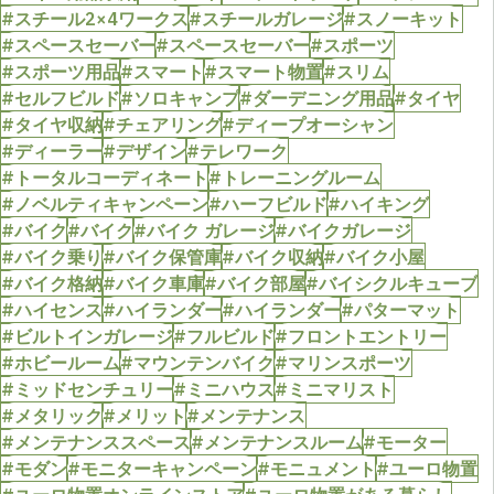
#スチール2×4ワークス
#スチールガレージ
#スノーキット
#スペースセーバー
#スペースセーバー
#スポーツ
#スポーツ用品
#スマート
#スマート物置
#スリム
#セルフビルド
#ソロキャンプ
#ダーデニング用品
#タイヤ
#タイヤ収納
#チェアリング
#ディープオーシャン
#ディーラー
#デザイン
#テレワーク
#トータルコーディネート
#トレーニングルーム
#ノベルティキャンペーン
#ハーフビルド
#ハイキング
#バイク
#バイク
#バイク ガレージ
#バイクガレージ
#バイク乗り
#バイク保管庫
#バイク収納
#バイク小屋
#バイク格納
#バイク車庫
#バイク部屋
#バイシクルキューブ
#ハイセンス
#ハイランダー
#ハイランダー
#パターマット
#ビルトインガレージ
#フルビルド
#フロントエントリー
#ホビールーム
#マウンテンバイク
#マリンスポーツ
#ミッドセンチュリー
#ミニハウス
#ミニマリスト
#メタリック
#メリット
#メンテナンス
#メンテナンススペース
#メンテナンスルーム
#モーター
#モダン
#モニターキャンペーン
#モニュメント
#ユーロ物置