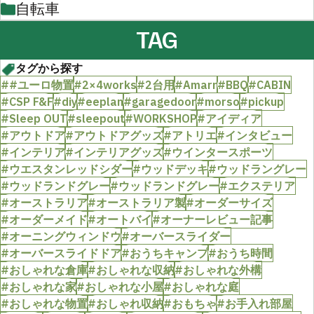
自転車
TAG
タグから探す
##ユーロ物置
#2×4works
#2台用
#Amarr
#BBQ
#CABIN
#CSP F&F
#diy
#eeplan
#garagedoor
#morso
#pickup
#Sleep OUT
#sleepout
#WORKSHOP
#アイディア
#アウトドア
#アウトドアグッズ
#アトリエ
#インタビュー
#インテリア
#インテリアグッズ
#ウインタースポーツ
#ウエスタンレッドシダー
#ウッドデッキ
#ウッドラングレー
#ウッドランドグレー
#ウッドランドグレー
#エクステリア
#オーストラリア
#オーストラリア製
#オーダーサイズ
#オーダーメイド
#オートバイ
#オーナーレビュー記事
#オーニングウィンドウ
#オーバースライダー
#オーバースライドドア
#おうちキャンプ
#おうち時間
#おしゃれな倉庫
#おしゃれな収納
#おしゃれな外構
#おしゃれな家
#おしゃれな小屋
#おしゃれな庭
#おしゃれな物置
#おしゃれ収納
#おもちゃ
#お手入れ部屋