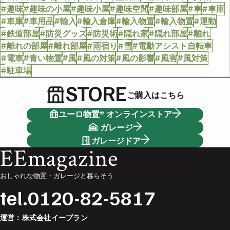
#趣味
#趣味の小屋
#趣味小屋
#趣味空間
#趣味部屋
#車
#車庫
#車庫
#車用品
#輸入
#輸入倉庫
#輸入物置
#輸入物置
#運動
#鉄道部屋
#防災グッズ
#防災術
#隠れ家
#隠れ部屋
#離れ
#離れの部屋
#離れ部屋
#雨宿り
#雪
#電動アシスト自転車
#電車
#青い物置
#風
#風の対策
#風の影響
#風害
#風対策
#駐車場
STORE
ご購入はこちら
ユーロ物置® オンラインストア
ガレージ
ガレージドア
EEmagazine
おしゃれな物置・ガレージと暮らそう
tel.
0120-82-5817
運営：
株式会社イープラン