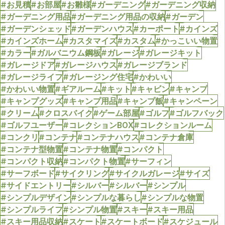
#お見積
#お部屋
#お雛様
#ガーデニング
#ガーデニング収納
#ガーデニング用品
#ガーデニング用品の収納
#ガーデン
#ガーデンシェッド
#ガーデンハウス
#カーポート
#カインズ
#カインズホーム
#カスタマイズ
#カスタム
#かっこいい物置
#カラー
#ガルバニウム鋼板
#ガレージ
#ガレージキット
#ガレージドア
#ガレージハウス
#ガレージブランド
#ガレージライフ
#ガレージング住宅
#かわいい
#かわいい物置
#ギアルーム
#キット
#キャビン
#キャンプ
#キャンプグッズ
#キャンプ用品
#キャンプ飯
#キャンペーン
#クリーム
#クロスバイク
#ゲーム部屋
#ゴルフ
#ゴルフバック
#ゴルフユーザー
#コレクションBOX
#コレクションルーム
#コンクリ
#コンテナ
#コンテナハウス
#コンテナ倉庫
#コンテナ型物置
#コンテナ物置
#コンパクト
#コンパクト収納
#コンパクト物置
#サーフィン
#サーフボード
#サイクリング
#サイクルガレージ
#サイズ
#サイドエントリー
#シルバー
#シルバー
#シンプル
#シンプルデザイン
#シンプルな暮らし
#シンプルな物置
#シンプルライフ
#シンプル物置
#スキー
#スキー用品
#スキー用品収納
#スケート
#スケートボード
#スケジュール